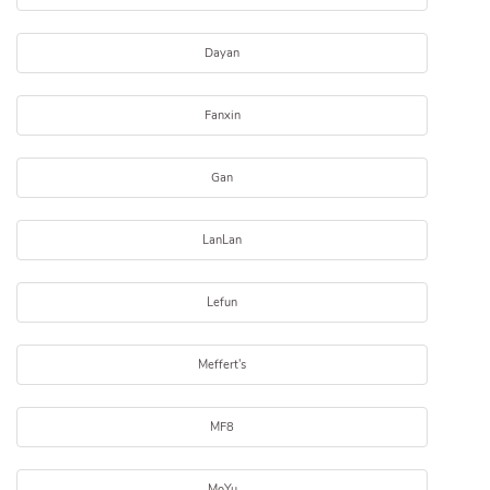
Dayan
Fanxin
Gan
LanLan
Lefun
Meffert's
MF8
MoYu