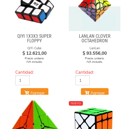
QIYI 1X3X3 SUPER
LANLAN CLOVER
FLOPPY
OCTAHEDRON
QiYi Cube
LanLan
$
12.621,00
$
93.556,00
Precio unitario.
Precio unitario.
IVA incluido.
IVA incluido.
Cantidad:
Cantidad:
Agregar
Agregar
NUEVO