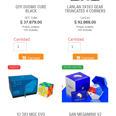
QIYI DUOMO CUBE
LANLAN 3X3X3 GEAR
BLACK
TRUNCATED 4 CORNERS
QiYi Cube
LanLan
$
37.879,00
$
92.868,00
Precio unitario.
Precio unitario.
IVA incluido.
IVA incluido.
Cantidad:
Cantidad:
Agregar
Agregar
NUEVO
NUEVO
ENVÍO GRATIS!
YJ 3X3 MGC EVO
GAN MEGAMINX V2