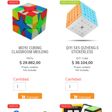
NUEVO
MÁS VENDIDO
MOYU CUBING
QIYI 5X5 QIZHENG-S
CLASSROOM MEILONG
STICKERLESS
POLARIS CUBE
MoYu
QiYi Cube
STICKERLESS
$
29.882,00
$
36.104,00
Precio unitario.
Precio unitario.
IVA incluido.
IVA incluido.
Cantidad:
Cantidad:
Agregar
Agregar
NUEVO
NUEVO