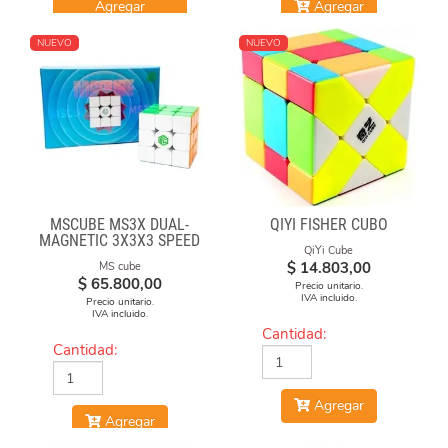
Agregar
Agregar
NUEVO
NUEVO
MSCUBE MS3X DUAL-
QIYI FISHER CUBO
MAGNETIC 3X3X3 SPEED
QiYi Cube
CUBE STICKERLESS
$
14.803,00
MS cube
$
65.800,00
Precio unitario.
IVA incluido.
Precio unitario.
IVA incluido.
Cantidad:
Cantidad:
Agregar
Agregar