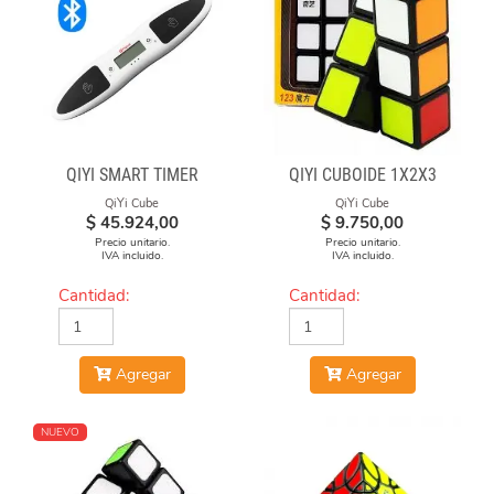
QIYI SMART TIMER
QIYI CUBOIDE 1X2X3
QiYi Cube
QiYi Cube
$
45.924,00
$
9.750,00
Precio unitario.
Precio unitario.
IVA incluido.
IVA incluido.
Cantidad:
Cantidad:
Agregar
Agregar
NUEVO