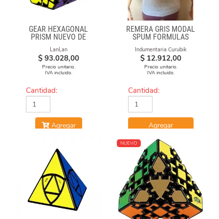
GEAR HEXAGONAL
REMERA GRIS MODAL
PRISM NUEVO DE
SPUM FORMULAS
LANLAN
LanLan
Indumentaria Curubik
$
93.028,00
$
12.912,00
Precio unitario.
Precio unitario.
IVA incluido.
IVA incluido.
Cantidad:
Cantidad:
Agregar
Agregar
NUEVO