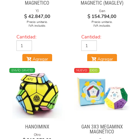
MAGNETICO
MAGNETIC (MAGLEV)
BLACK
YJ
Gan
$
42.847,00
$
154.794,00
Precio unitario.
Precio unitario.
IVA incluido.
IVA incluido.
Cantidad:
Cantidad:
Agregar
Agregar
NUEVO
ENVÍO GRATIS!
MÁS VENDIDO
NUEVO
HANOIMINX
GAN 3X3 MEGAMINX
MAGNÉTICO
Otro