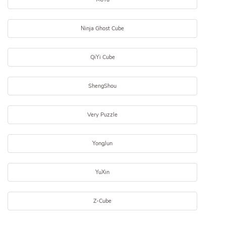
Ninja Ghost Cube
QiYi Cube
ShengShou
Very Puzzle
YongJun
YuXin
Z-Cube