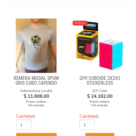
NUEVO
REMERA MODAL SPUM
QIYI CUBOIDE 2X2X3
GRIS CUBO CAYENDO
STICKERLESS
Indumentaria Curubik
QiYi Cube
$
11.606,00
$
24.162,00
Precio unitario.
Precio unitario.
IVA incluido.
IVA incluido.
Cantidad:
Cantidad: