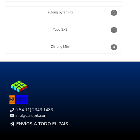
Yulong pyraminx
1
Yupo 2x2
1
Zhilong Mini
4
(+54 11) 2343 1483
info@curubik.com
ENVÍOS A TODO EL PAÍS.