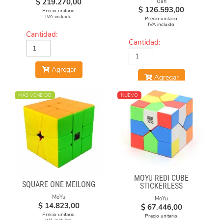
$
219.270,00
Gan
$
126.593,00
Precio unitario.
IVA incluido.
Precio unitario.
IVA incluido.
Cantidad:
Cantidad:
Agregar
Agregar
MÁS VENDIDO
NUEVO
MOYU REDI CUBE
SQUARE ONE MEILONG
STICKERLESS
MoYu
MoYu
$
14.823,00
$
67.446,00
Precio unitario.
Precio unitario.