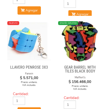
Agregar
Agregar
NUEVO
MÁS VENDIDO
ENVÍO GRATIS!
LLAVERO PENROSE 3X3
GEAR BARREL WITH
TILES BLACK BODY
Fanxin
$
5.571,00
Meffert's
$
156.466,00
Precio unitario.
IVA incluido.
Precio unitario.
IVA incluido.
Cantidad:
Cantidad: