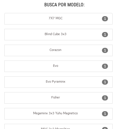
BUSCÁ POR MODELO:
7X7 MGC
1
Blind Cube 3x3
1
Corazon
1
Evo
1
Evo Pyraminx
1
Fisher
1
Megaminx 3x3 Yuhu Magnetico
1