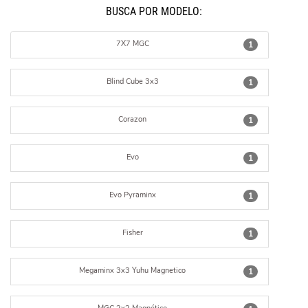
BUSCÁ POR MODELO:
7X7 MGC
1
Blind Cube 3x3
1
Corazon
1
Evo
1
Evo Pyraminx
1
Fisher
1
Megaminx 3x3 Yuhu Magnetico
1