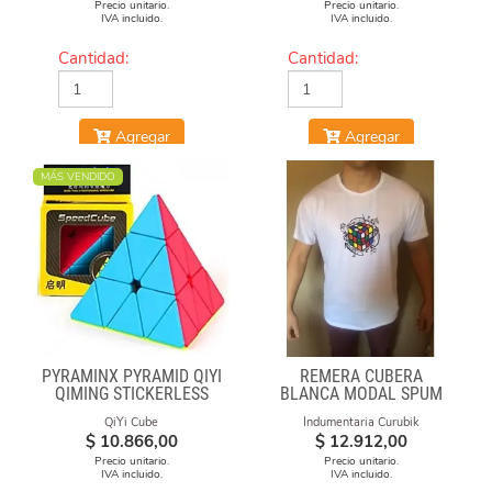
Precio unitario.
Precio unitario.
IVA incluido.
IVA incluido.
Cantidad:
Cantidad:
Agregar
Agregar
MÁS VENDIDO
PYRAMINX PYRAMID QIYI
REMERA CUBERA
QIMING STICKERLESS
BLANCA MODAL SPUM
CUBO CON FORMULAS
QiYi Cube
Indumentaria Curubik
$
10.866,00
$
12.912,00
Precio unitario.
Precio unitario.
IVA incluido.
IVA incluido.