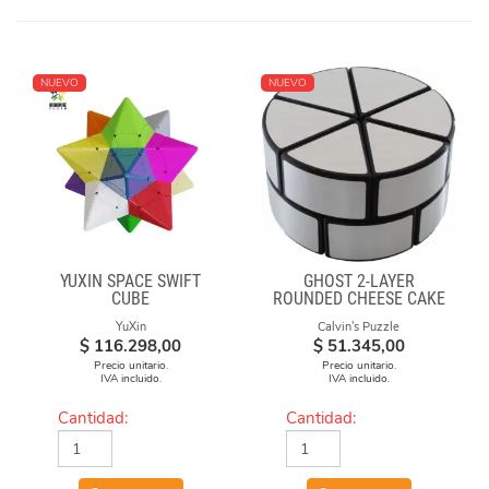
NUEVO
NUEVO
YUXIN SPACE SWIFT
GHOST 2-LAYER
CUBE
ROUNDED CHEESE CAKE
-BLACK BODY WITH
YuXin
Calvin's Puzzle
SILVER LABEL
$
116.298,00
$
51.345,00
Precio unitario.
Precio unitario.
IVA incluido.
IVA incluido.
Cantidad:
Cantidad: