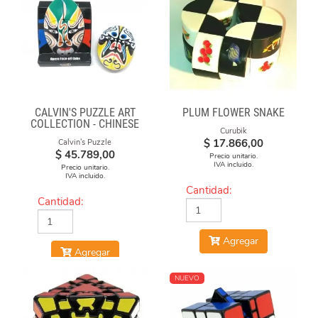
CALVIN'S PUZZLE ART
PLUM FLOWER SNAKE
COLLECTION - CHINESE
Curubik
OPERA FACE-OFF CUBE
$
17.866,00
Calvin's Puzzle
(GREEN & YELLOW
$
45.789,00
MASKS)
Precio unitario.
IVA incluido.
Precio unitario.
IVA incluido.
Cantidad:
Cantidad:
Agregar
Agregar
NUEVO