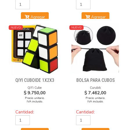
Agregar
Agregar
NUEVO
NUEVO
QIYI CUBOIDE 1X2X3
BOLSA PARA CUBOS
QiYi Cube
Curubik
$
9.750,00
$
7.462,00
Precio unitario.
Precio unitario.
IVA incluido.
IVA incluido.
Cantidad:
Cantidad: