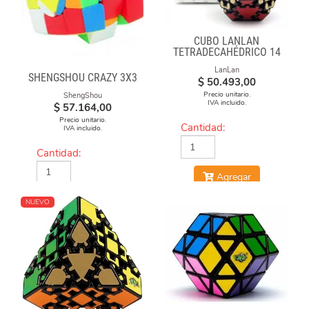
CUBO LANLAN
TETRADECAHÉDRICO 14
FACES GEAR CUBE
LanLan
BLACK
SHENGSHOU CRAZY 3X3
$
50.493,00
Precio unitario.
ShengShou
IVA incluido.
$
57.164,00
Precio unitario.
Cantidad:
IVA incluido.
Cantidad:
Agregar
Agregar
NUEVO