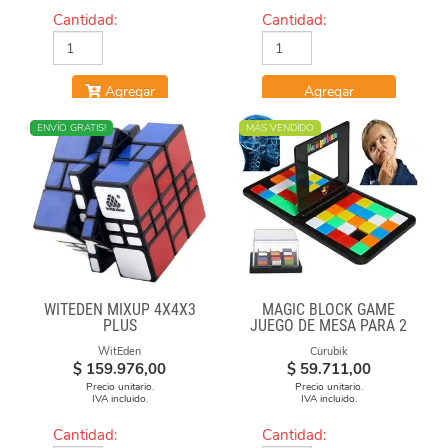
Cantidad:
Cantidad:
Agregar
Agregar
NUEVO
ENVÍO GRATIS!
MÁS VENDIDO
WITEDEN MIXUP 4X4X3
MAGIC BLOCK GAME
PLUS
JUEGO DE MESA PARA 2
WitEden
Curubik
$
159.976,00
$
59.711,00
Precio unitario.
Precio unitario.
IVA incluido.
IVA incluido.
Cantidad:
Cantidad: