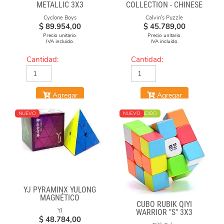
METALLIC 3X3
COLLECTION - CHINESE
MAGNETICO MACARON
OPERA FACE-OFF CUBE
Cyclone Boys
Calvin's Puzzle
(RED & BLUE MASKS)
$
89.954,00
$
45.789,00
Precio unitario.
Precio unitario.
IVA incluido.
IVA incluido.
Cantidad:
Cantidad:
Agregar
Agregar
NUEVO
MÁS VENDIDO
NUEVO
YJ PYRAMINX YULONG
MAGNÉTICO
CUBO RUBIK QIYI
YJ
WARRIOR "S" 3X3
$
48.784,00
STICKERLESS