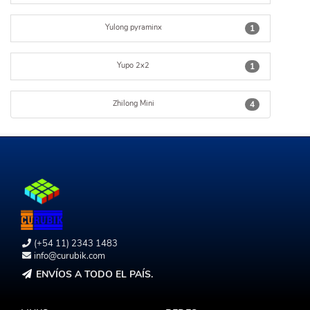
Yulong pyraminx
1
Yupo 2x2
1
Zhilong Mini
4
(+54 11) 2343 1483
info@curubik.com
ENVÍOS A TODO EL PAÍS.