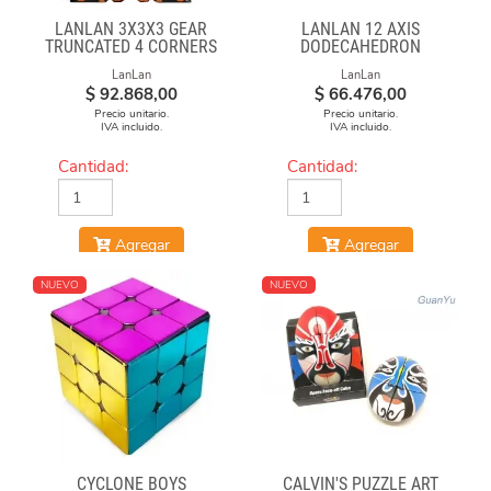
LANLAN 3X3X3 GEAR
LANLAN 12 AXIS
TRUNCATED 4 CORNERS
DODECAHEDRON
DIAMOND CUBE
LanLan
LanLan
$
92.868,00
$
66.476,00
Precio unitario.
Precio unitario.
IVA incluido.
IVA incluido.
Cantidad:
Cantidad:
Agregar
Agregar
NUEVO
NUEVO
CYCLONE BOYS
CALVIN'S PUZZLE ART