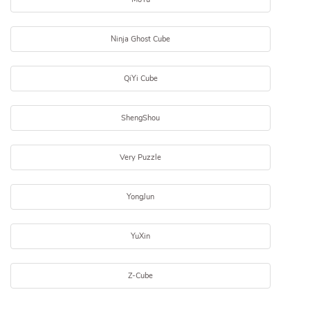
Ninja Ghost Cube
QiYi Cube
ShengShou
Very Puzzle
YongJun
YuXin
Z-Cube