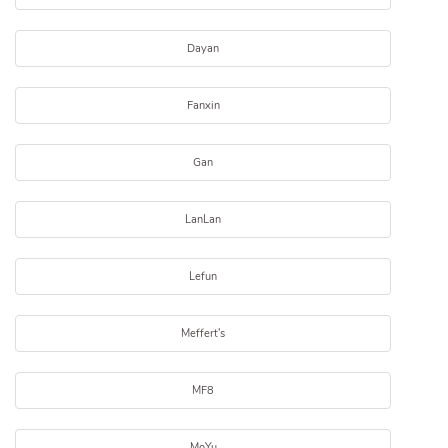
Dayan
Fanxin
Gan
LanLan
Lefun
Meffert's
MF8
MoYu