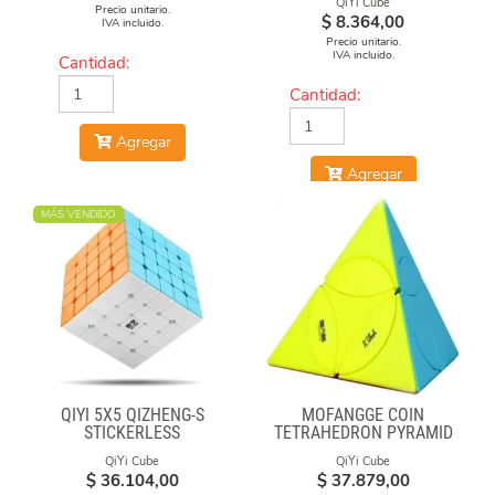
QiYi Cube
Precio unitario.
$
8.364,00
IVA incluido.
Precio unitario.
IVA incluido.
Cantidad:
Cantidad:
Agregar
Agregar
MÁS VENDIDO
QIYI 5X5 QIZHENG-S
MOFANGGE COIN
STICKERLESS
TETRAHEDRON PYRAMID
STICKERLESS
QiYi Cube
QiYi Cube
$
36.104,00
$
37.879,00