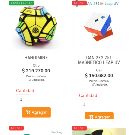
NUEVO
ENVÍO GRATIS!
NUEVO
HANOIMINX
GAN 2X2 251
MAGNÉTICO LEAP UV
Otro
$
219.270,00
Gan
$
150.682,00
Precio unitario.
IVA incluido.
Precio unitario.
IVA incluido.
Cantidad:
Cantidad:
Agregar
Agregar
NUEVO
NUEVO