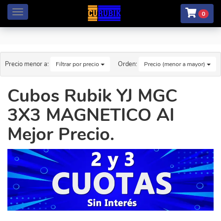
Menú
0
Precio menor a:
Orden:
Filtrar por precio
Precio (menor a mayor)
Cubos Rubik YJ MGC
3X3 MAGNETICO Al
Mejor Precio.