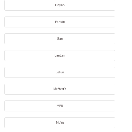
Dayan
Fanxin
Gan
LanLan
Lefun
Meffert's
MF8
MoYu