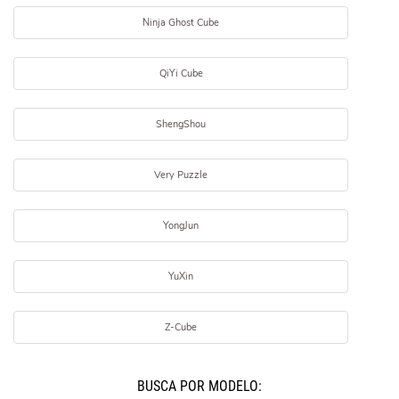
Ninja Ghost Cube
QiYi Cube
ShengShou
Very Puzzle
YongJun
YuXin
Z-Cube
BUSCÁ POR MODELO: