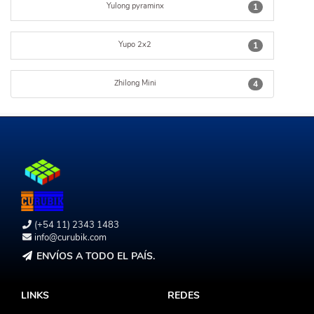
Yulong pyraminx
1
Yupo 2x2
1
Zhilong Mini
4
(+54 11) 2343 1483
info@curubik.com
ENVÍOS A TODO EL PAÍS.
LINKS
REDES