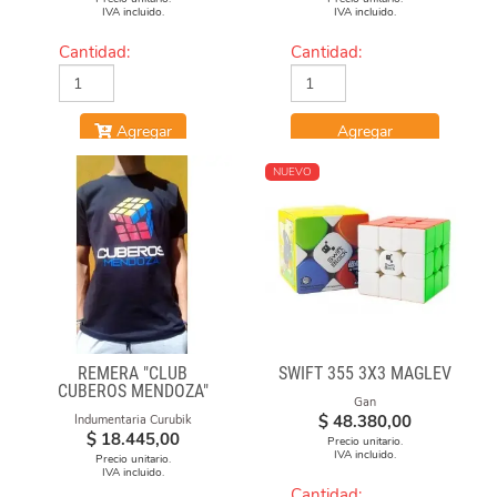
IVA incluido.
IVA incluido.
Cantidad:
Cantidad:
Agregar
Agregar
NUEVO
REMERA "CLUB
SWIFT 355 3X3 MAGLEV
CUBEROS MENDOZA"
Gan
2020-21 NEGRA DE
$
48.380,00
Indumentaria Curubik
ALGODÓN ESTAMPADA
$
18.445,00
Precio unitario.
IVA incluido.
Precio unitario.
IVA incluido.
Cantidad: