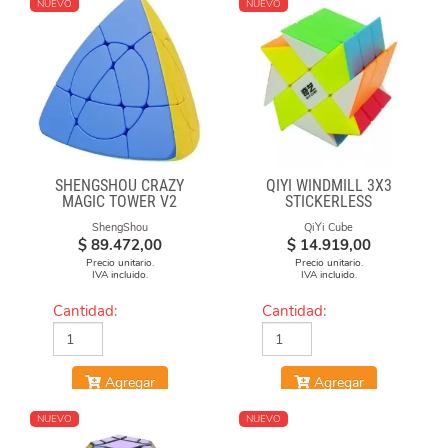
NUEVO
NUEVO
SHENGSHOU CRAZY
QIYI WINDMILL 3X3
MAGIC TOWER V2
STICKERLESS
ShengShou
QiYi Cube
$
89.472,00
$
14.919,00
Precio unitario.
Precio unitario.
IVA incluido.
IVA incluido.
Cantidad:
Cantidad:
Agregar
Agregar
NUEVO
NUEVO