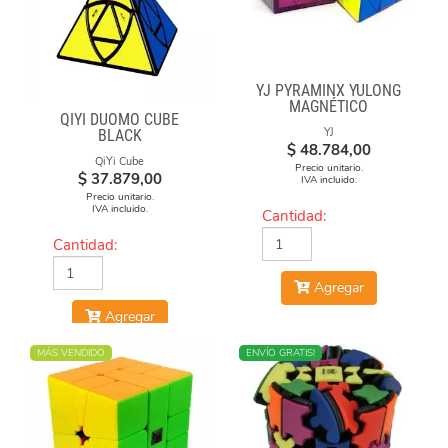
YJ PYRAMINX YULONG
MAGNÉTICO
QIYI DUOMO CUBE
YJ
BLACK
$
48.784,00
QiYi Cube
Precio unitario.
$
37.879,00
IVA incluido.
Precio unitario.
IVA incluido.
Cantidad:
Cantidad:
Agregar
Agregar
MÁS VENDIDO
MÁS VENDIDO
ENVÍO GRATIS!