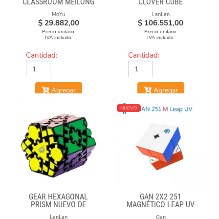
CLASSROOM MEILONG
CLOVER CUBE
POLARIS CUBE
MoYu
LanLan
STICKERLESS
$
29.882,00
$
106.551,00
Precio unitario.
Precio unitario.
IVA incluido.
IVA incluido.
Cantidad:
Cantidad:
Agregar
Agregar
NUEVO
GEAR HEXAGONAL
GAN 2X2 251
PRISM NUEVO DE
MAGNÉTICO LEAP UV
LANLAN
LanLan
Gan