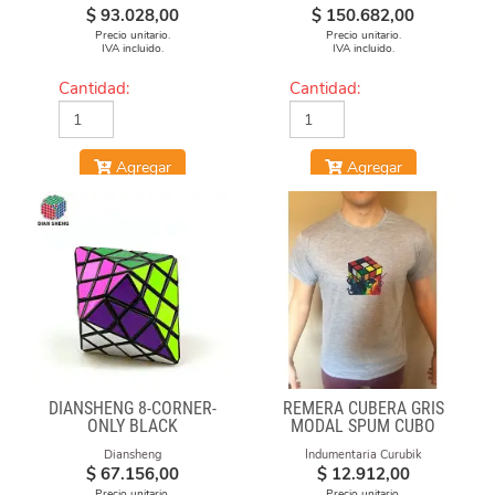
$
93.028,00
$
150.682,00
Precio unitario.
Precio unitario.
IVA incluido.
IVA incluido.
Cantidad:
Cantidad:
Agregar
Agregar
DIANSHENG 8-CORNER-
REMERA CUBERA GRIS
ONLY BLACK
MODAL SPUM CUBO
FUEGO
Diansheng
Indumentaria Curubik
$
67.156,00
$
12.912,00
Precio unitario.
Precio unitario.