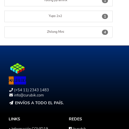
Yulong pyraminx
1
Yupo 2x2
1
Zhilong Mini
4
(+54 11) 2343 1483
info@curubik.com
ENVÍOS A TODO EL PAÍS.
LINKS
REDES