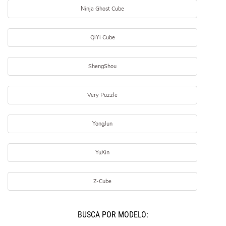
Ninja Ghost Cube
QiYi Cube
ShengShou
Very Puzzle
YongJun
YuXin
Z-Cube
BUSCÁ POR MODELO: