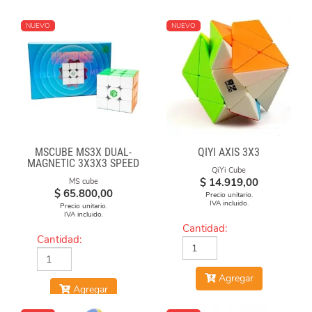
NUEVO
NUEVO
MSCUBE MS3X DUAL-
QIYI AXIS 3X3
MAGNETIC 3X3X3 SPEED
QiYi Cube
CUBE STICKERLESS
$
14.919,00
MS cube
$
65.800,00
Precio unitario.
IVA incluido.
Precio unitario.
IVA incluido.
Cantidad:
Cantidad:
Agregar
Agregar