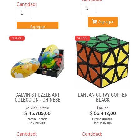
Cantidad:
Agregar
Agregar
NUEVO
NUEVO
CALVIN'S PUZZLE ART
LANLAN CURVY COPTER
COLECCIÓN - CHINESE
BLACK
OPERA FACE-OFF CUBE
Calvin's Puzzle
LanLan
(GRAFFITI CAMO)
$
45.789,00
$
56.442,00
Precio unitario.
Precio unitario.
IVA incluido.
IVA incluido.
Cantidad:
Cantidad: