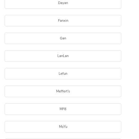
Dayan
Fanxin
Gan
LanLan
Lefun
Meffert's
MF8
MoYu