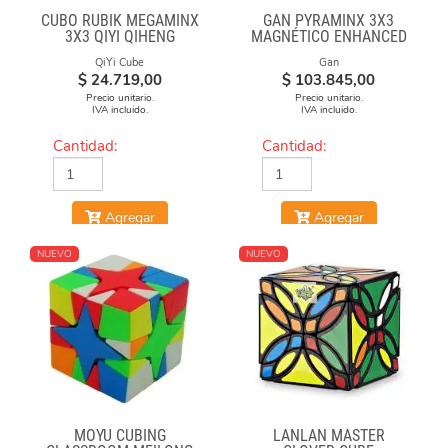
CUBO RUBIK MEGAMINX
GAN PYRAMINX 3X3
3X3 QIYI QIHENG
MAGNÉTICO ENHANCED
QiYi Cube
Gan
$
24.719,00
$
103.845,00
Precio unitario.
Precio unitario.
IVA incluido.
IVA incluido.
Cantidad:
Cantidad:
Agregar
Agregar
NUEVO
NUEVO
MOYU CUBING
LANLAN MASTER