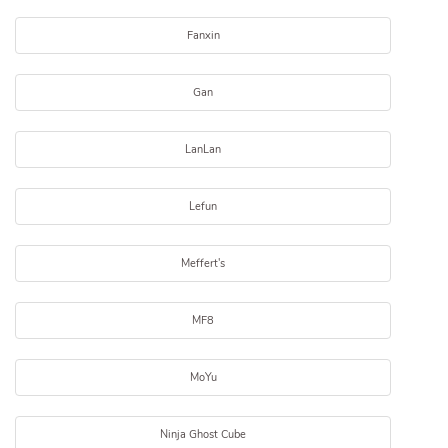
Fanxin
Gan
LanLan
Lefun
Meffert's
MF8
MoYu
Ninja Ghost Cube