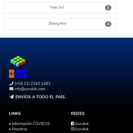
Yupo 2x2
1
Zhilong Mini
4
(+54 11) 2343 1483
info@curubik.com
ENVÍOS A TODO EL PAÍS.
LINKS
REDES
• Información COVID19
/curubik
• Nosotros
/curubik