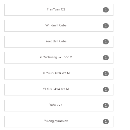
TianYuan O2
1
Windmill Cube
1
Yeet Ball Cube
1
YJ Yuchuang 5x5 V2 M
1
YJ YuShi 6x6 V2 M
1
YJ Yusu 4x4 V2 M
1
Yufu 7x7
1
Yulong pyraminx
1