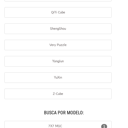
QiYi Cube
ShengShou
Very Puzzle
YongJun
YuXin
Z-Cube
BUSCÁ POR MODELO:
7X7 MGC
1