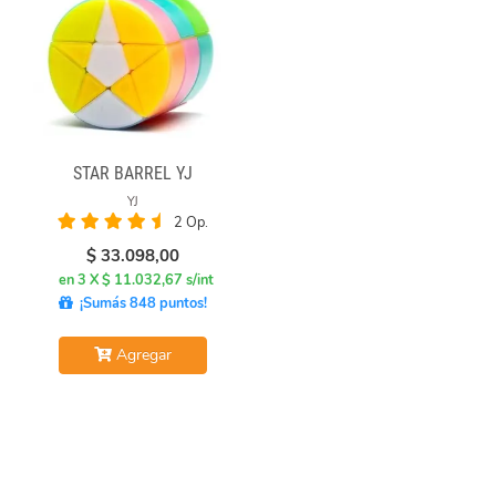
STAR BARREL YJ
YJ
2 Op.
$
33.098,00
en 3 X $ 11.032,67 s/int
¡Sumás 848 puntos!
Agregar