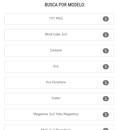
BUSCÁ POR MODELO:
7X7 MGC
1
Blind Cube 3x3
1
Corazon
1
Evo
1
Evo Pyraminx
1
Fisher
1
Megaminx 3x3 Yuhu Magnetico
1