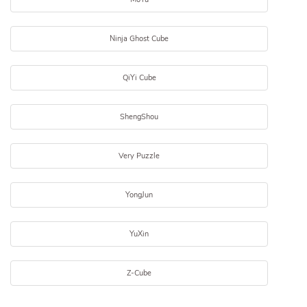
Ninja Ghost Cube
QiYi Cube
ShengShou
Very Puzzle
YongJun
YuXin
Z-Cube