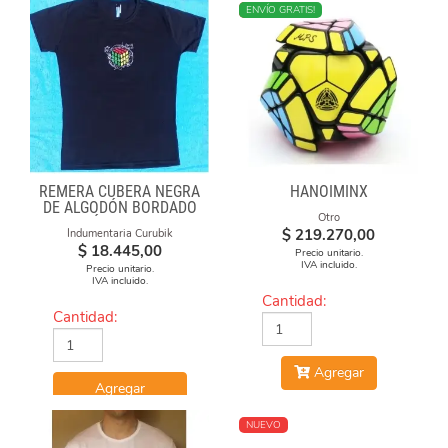
NUEVO
ENVÍO GRATIS!
REMERA CUBERA NEGRA
HANOIMINX
DE ALGODÓN BORDADO
Otro
"FÓRMULAS"
$
219.270,00
Indumentaria Curubik
$
18.445,00
Precio unitario.
IVA incluido.
Precio unitario.
IVA incluido.
Cantidad:
Cantidad:
Agregar
Agregar
NUEVO