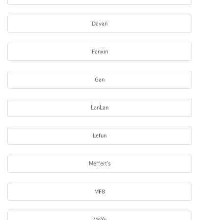
Dayan
Fanxin
Gan
LanLan
Lefun
Meffert's
MF8
MoYu