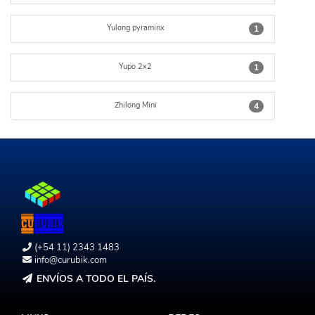
Yulong pyraminx
1
Yupo 2x2
1
Zhilong Mini
4
(+54 11) 2343 1483
info@curubik.com
ENVÍOS A TODO EL PAÍS.