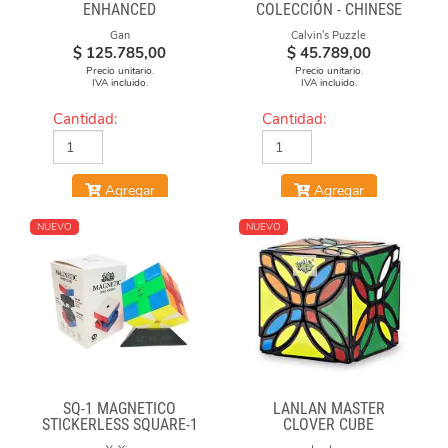
ENHANCED
COLECCIÓN - CHINESE
OPERA FACE-OFF CUBE
Gan
Calvin's Puzzle
(GRAFFITI CAMO)
$
125.785,00
$
45.789,00
Precio unitario.
Precio unitario.
IVA incluido.
IVA incluido.
Cantidad:
Cantidad:
Agregar
Agregar
NUEVO
NUEVO
SQ-1 MAGNÉTICO
LANLAN MASTER
STICKERLESS SQUARE-1
CLOVER CUBE