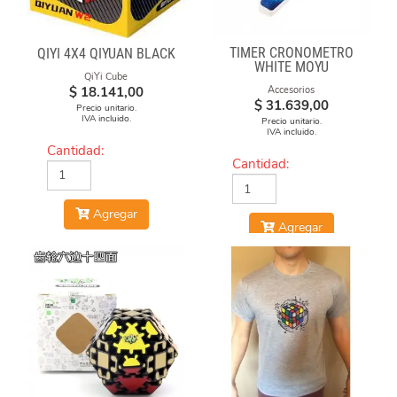
TIMER CRONÓMETRO
QIYI 4X4 QIYUAN BLACK
WHITE MOYU
QiYi Cube
$
18.141,00
Accesorios
$
31.639,00
Precio unitario.
IVA incluido.
Precio unitario.
IVA incluido.
Cantidad:
Cantidad:
Agregar
Agregar