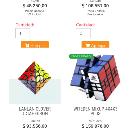
YuXin
LanLan
$
48.250,00
$
106.551,00
Precio unitario.
Precio unitario.
IVA incluido.
IVA incluido.
Cantidad:
Cantidad:
Agregar
Agregar
NUEVO
ENVÍO GRATIS!
LANLAN CLOVER
WITEDEN MIXUP 4X4X3
OCTAHEDRON
PLUS
LanLan
WitEden
$
93.556,00
$
159.976,00