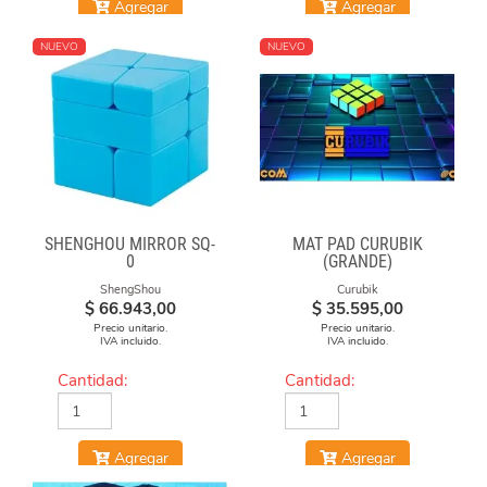
Agregar
Agregar
NUEVO
NUEVO
SHENGHOU MIRROR SQ-
MAT PAD CURUBIK
0
(GRANDE)
ShengShou
Curubik
$
66.943,00
$
35.595,00
Precio unitario.
Precio unitario.
IVA incluido.
IVA incluido.
Cantidad:
Cantidad:
Agregar
Agregar