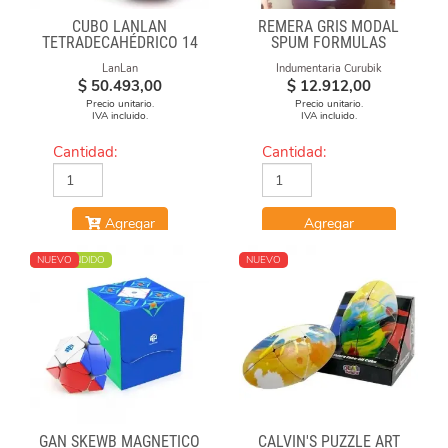
CUBO LANLAN
REMERA GRIS MODAL
TETRADECAHÉDRICO 14
SPUM FORMULAS
FACES GEAR CUBE
LanLan
Indumentaria Curubik
BLACK
$
50.493,00
$
12.912,00
Precio unitario.
Precio unitario.
IVA incluido.
IVA incluido.
Cantidad:
Cantidad:
Agregar
Agregar
MÁS VENDIDO
NUEVO
NUEVO
GAN SKEWB MAGNETICO
CALVIN'S PUZZLE ART