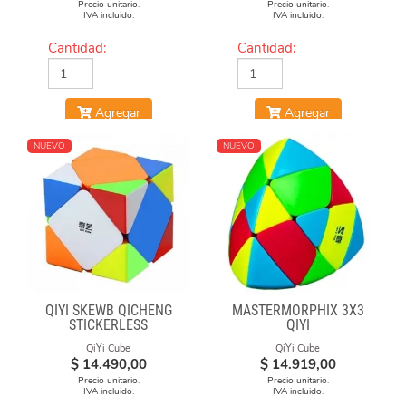
Precio unitario.
Precio unitario.
IVA incluido.
IVA incluido.
Cantidad:
Cantidad:
Agregar
Agregar
NUEVO
NUEVO
QIYI SKEWB QICHENG
MASTERMORPHIX 3X3
STICKERLESS
QIYI
QiYi Cube
QiYi Cube
$
14.490,00
$
14.919,00
Precio unitario.
Precio unitario.
IVA incluido.
IVA incluido.