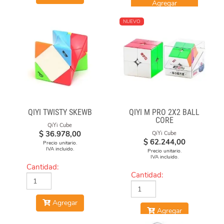
Agregar
NUEVO
QIYI TWISTY SKEWB
QIYI M PRO 2X2 BALL
CORE
QiYi Cube
$
36.978,00
QiYi Cube
$
62.244,00
Precio unitario.
IVA incluido.
Precio unitario.
IVA incluido.
Cantidad:
Cantidad:
Agregar
Agregar