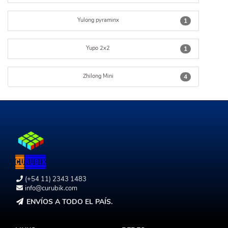
Yulong pyraminx
1
Yupo 2x2
1
Zhilong Mini
4
(+54 11) 2343 1483
info@curubik.com
ENVÍOS A TODO EL PAÍS.