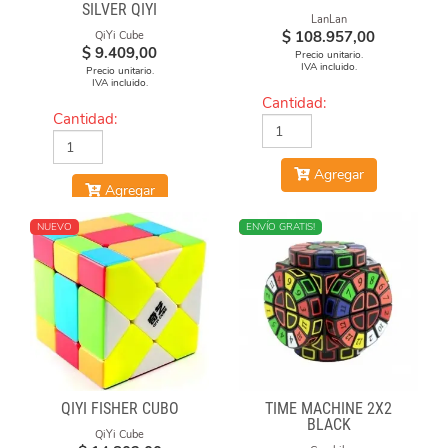
SILVER QIYI
LanLan
$
108.957,00
QiYi Cube
$
9.409,00
Precio unitario.
IVA incluido.
Precio unitario.
IVA incluido.
Cantidad:
Cantidad:
Agregar
Agregar
NUEVO
NUEVO
ENVÍO GRATIS!
QIYI FISHER CUBO
TIME MACHINE 2X2
BLACK
QiYi Cube