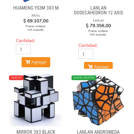
HUAMENG YS3M 3X3 M
LANLAN
DODECAHEDRON 12 AXIS
MoYu
$
69.107,00
LanLan
$
79.356,00
Precio unitario.
IVA incluido.
Precio unitario.
IVA incluido.
Cantidad:
Cantidad:
Agregar
Agregar
NUEVO
NUEVO
ENVÍO GRATIS!
MIRROR 3X3 BLACK
LANLAN ANDROMEDA