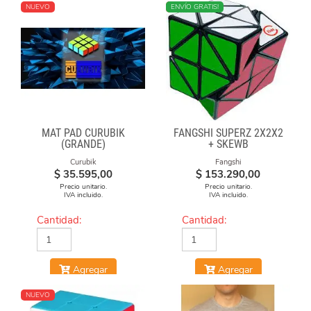
NUEVO
NUEVO
ENVÍO GRATIS!
MAT PAD CURUBIK
FANGSHI SUPERZ 2X2X2
(GRANDE)
+ SKEWB
Curubik
Fangshi
$
35.595,00
$
153.290,00
Precio unitario.
Precio unitario.
IVA incluido.
IVA incluido.
Cantidad:
Cantidad:
Agregar
Agregar
NUEVO