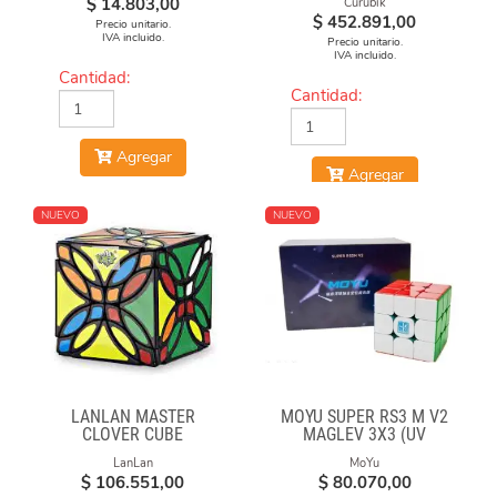
$
14.803,00
Curubik
$
452.891,00
Precio unitario.
IVA incluido.
Precio unitario.
IVA incluido.
Cantidad:
Cantidad:
Agregar
Agregar
NUEVO
NUEVO
LANLAN MASTER
MOYU SUPER RS3 M V2
CLOVER CUBE
MAGLEV 3X3 (UV
COATED)
LanLan
MoYu
$
106.551,00
$
80.070,00