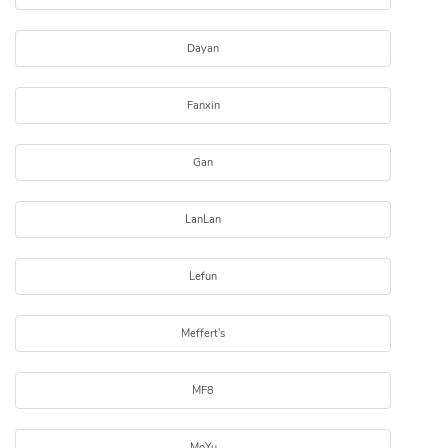
Dayan
Fanxin
Gan
LanLan
Lefun
Meffert's
MF8
MoYu