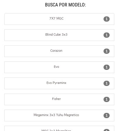
BUSCÁ POR MODELO:
7X7 MGC
1
Blind Cube 3x3
1
Corazon
1
Evo
1
Evo Pyraminx
1
Fisher
1
Megaminx 3x3 Yuhu Magnetico
1