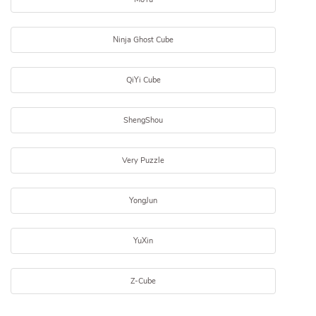
Ninja Ghost Cube
QiYi Cube
ShengShou
Very Puzzle
YongJun
YuXin
Z-Cube