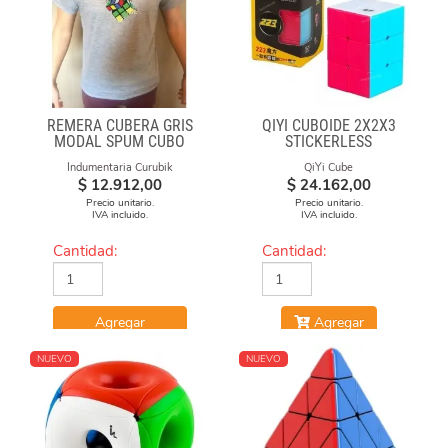
REMERA CUBERA GRIS
QIYI CUBOIDE 2X2X3
MODAL SPUM CUBO
STICKERLESS
ESFUMADO
Indumentaria Curubik
QiYi Cube
$
12.912,00
$
24.162,00
Precio unitario.
Precio unitario.
IVA incluido.
IVA incluido.
Cantidad:
Cantidad:
Agregar
Agregar
NUEVO
NUEVO