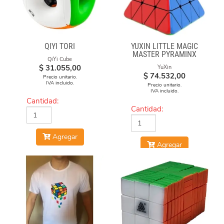
QIYI TORI
YUXIN LITTLE MAGIC
MASTER PYRAMINX
QiYi Cube
$
31.055,00
YuXin
$
74.532,00
Precio unitario.
IVA incluido.
Precio unitario.
IVA incluido.
Cantidad:
Cantidad:
Agregar
Agregar