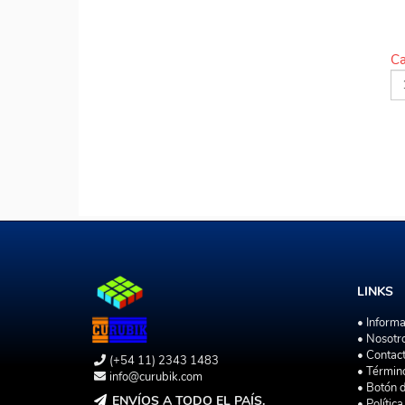
Ca
LINKS
• Inform
• Nosotr
• Contac
(+54 11) 2343 1483
• Términ
info@curubik.com
• Botón 
ENVÍOS A TODO EL PAÍS.
• Polític