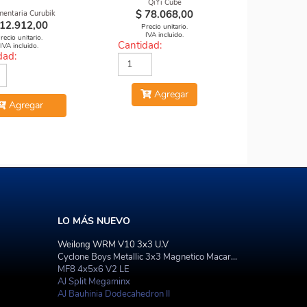
QiYi Cube
FUEGO
$
78.068,00
mentaria Curubik
12.912,00
Precio unitario.
IVA incluido.
recio unitario.
Cantidad:
IVA incluido.
dad:
Agregar
Agregar
LO MÁS NUEVO
Weilong WRM V10 3x3 U.V
Cyclone Boys Metallic 3x3 Magnetico Macaron
MF8 4x5x6 V2 LE
AJ Split Megaminx
AJ Bauhinia Dodecahedron II