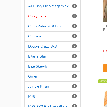
AJ Curvy Dino Megaminx
1
Crazy 3x3x3
8
Cubo Rubik Mf8 Dino
1
B
Cuboide
1
Double Crazy 3x3
2
Ca
Eitan's Star
1
Elite Skewb
1
Grilles
1
MÁS V
Jumble Prism
2
MF8
1
MF8 3X3 Bauhinia Black
1