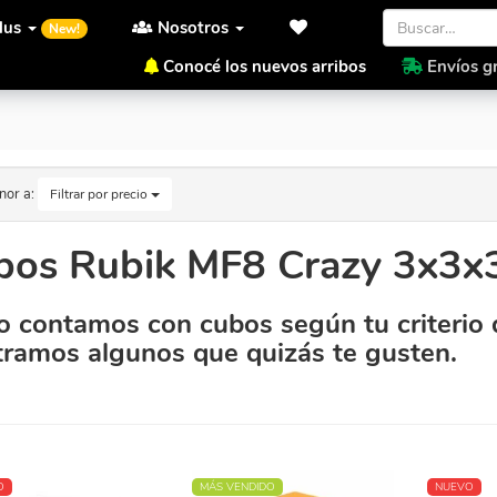
lus
Nosotros
New!
Conocé los nuevos arribos
Envíos gr
.
nor a:
Filtrar por precio
os Rubik MF8 Crazy 3x3x3 
 contamos con cubos según tu criterio 
ramos algunos que quizás te gusten.
O
MÁS VENDIDO
NUEVO