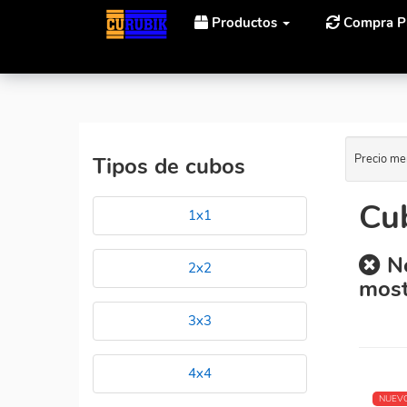
Productos
Compra P
Inicio
Cubos Rubik MF8 Crazy 3x3x3 Al Mejor Precio
Precio me
Tipos de cubos
Cub
1x1
No
2x2
most
3x3
4x4
NUEV