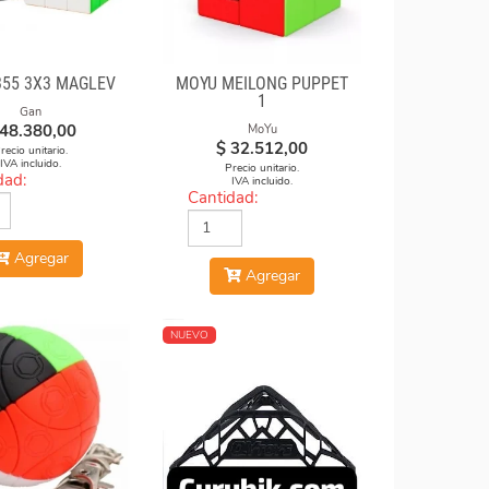
355 3X3 MAGLEV
MOYU MEILONG PUPPET
1
Gan
48.380,00
MoYu
$
32.512,00
recio unitario.
IVA incluido.
Precio unitario.
dad:
IVA incluido.
Cantidad:
Agregar
Agregar
NUEVO