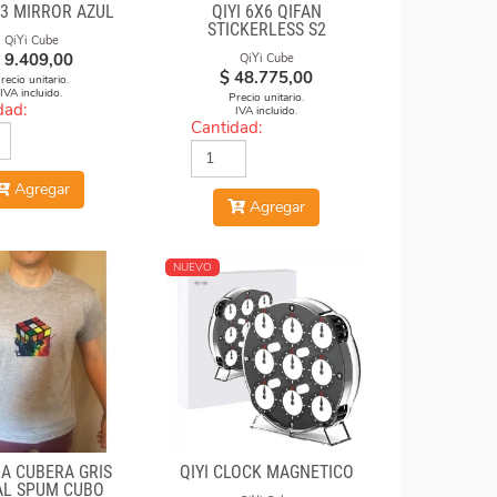
X3 MIRROR AZUL
QIYI 6X6 QIFAN
STICKERLESS S2
QiYi Cube
9.409,00
QiYi Cube
$
48.775,00
recio unitario.
IVA incluido.
Precio unitario.
dad:
IVA incluido.
Cantidad:
Agregar
Agregar
NUEVO
A CUBERA GRIS
QIYI CLOCK MAGNÉTICO
L SPUM CUBO