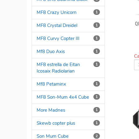
MF8 Crazy Unicorn
1
Q
MF8 Crystal Dreidel
1
MF8 Curvy Copter III
1
Mf8 Duo Axis
1
Ca
MF8 estrella de Eitan
1
Icosaix Radiolarian
Mf8 Petaminx
1
MF8 Son-Mum 4x4 Cube
1
More Madnes
1
Skewb copter plus
1
Son Mum Cube
2