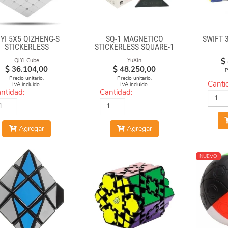
IYI 5X5 QIZHENG-S
SQ-1 MAGNÉTICO
SWIFT 
STICKERLESS
STICKERLESS SQUARE-1
$
QiYi Cube
YuXin
$
36.104,00
$
48.250,00
P
Precio unitario.
Precio unitario.
Canti
IVA incluido.
IVA incluido.
ntidad:
Cantidad:
Agregar
Agregar
NUEVO