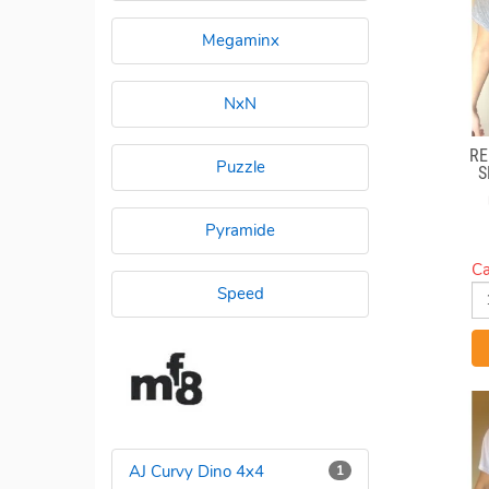
Megaminx
NxN
RE
Puzzle
S
Pyramide
Ca
Speed
AJ Curvy Dino 4x4
1