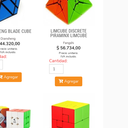
LIMCUBE DISCRETE
ENG BLADE CUBE
PIRAMINX LIMCUBE
Diansheng
44.320,00
Fangshi
$
56.734,00
recio unitario.
IVA incluido.
Precio unitario.
dad:
IVA incluido.
Cantidad:
Agregar
Agregar