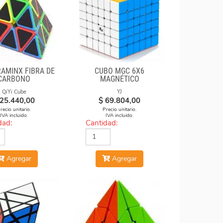
RAMINX FIBRA DE
CUBO MGC 6X6
CARBONO
MAGNÉTICO
STICKERLESS
QiYi Cube
YJ
25.440,00
$
69.804,00
recio unitario.
Precio unitario.
IVA incluido.
IVA incluido.
dad:
Cantidad:
Agregar
Agregar