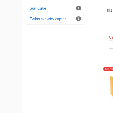
Sun Cube
1
DI
Twins skewby copter
1
Ca
NUEV