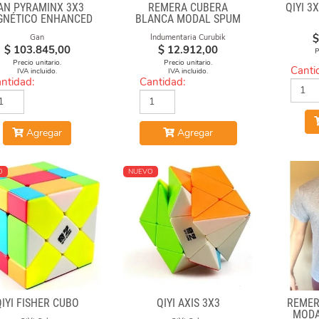
AN PYRAMINX 3X3
REMERA CUBERA
QIYI 3
GNÉTICO ENHANCED
BLANCA MODAL SPUM
CUBOS CAE
$
Gan
Indumentaria Curubik
$
103.845,00
$
12.912,00
P
Precio unitario.
Precio unitario.
Canti
IVA incluido.
IVA incluido.
ntidad:
Cantidad:
Agregar
Agregar
O
NUEVO
QIYI FISHER CUBO
QIYI AXIS 3X3
REMER
MODA