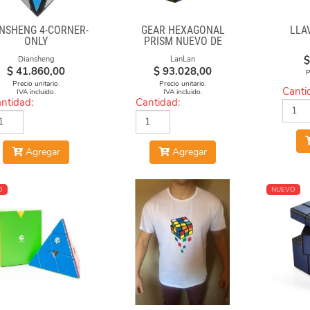
ANSHENG 4-CORNER-
GEAR HEXAGONAL
LLA
ONLY
PRISM NUEVO DE
LANLAN
$
Diansheng
LanLan
$
41.860,00
$
93.028,00
P
Precio unitario.
Precio unitario.
Canti
IVA incluido.
IVA incluido.
ntidad:
Cantidad:
Agregar
Agregar
O
NUEVO