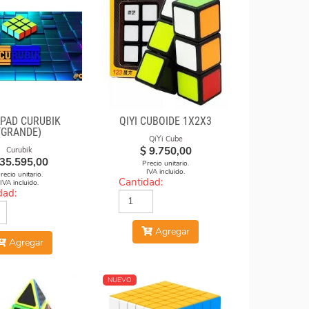
 PAD CURUBIK
QIYI CUBOIDE 1X2X3
(GRANDE)
QiYi Cube
$
9.750,00
Curubik
35.595,00
Precio unitario.
IVA incluido.
recio unitario.
Cantidad:
IVA incluido.
dad:
Agregar
Agregar
NUEVO