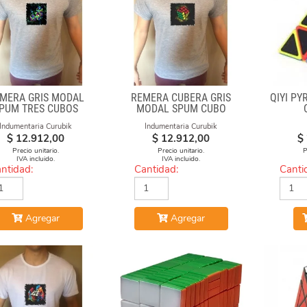
MERA GRIS MODAL
REMERA CUBERA GRIS
QIYI PY
PUM TRES CUBOS
MODAL SPUM CUBO
CICULO
Indumentaria Curubik
Indumentaria Curubik
$
12.912,00
$
12.912,00
$
Precio unitario.
Precio unitario.
P
IVA incluido.
IVA incluido.
ntidad:
Cantidad:
Canti
Agregar
Agregar