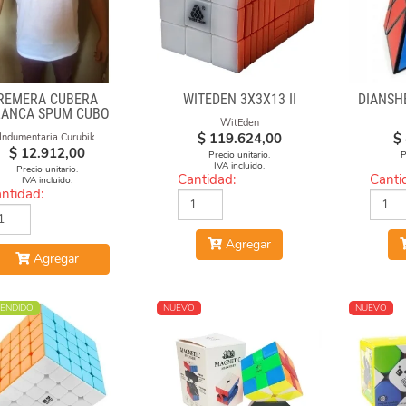
REMERA CUBERA
WITEDEN 3X3X13 II
DIANSH
LANCA SPUM CUBO
WitEden
GAN
$
119.624,00
$
Indumentaria Curubik
$
12.912,00
Precio unitario.
P
IVA incluido.
Precio unitario.
Cantidad:
Canti
IVA incluido.
ntidad:
Agregar
Agregar
ENDIDO
NUEVO
NUEVO