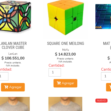
LANLAN MASTER
SQUARE ONE MEILONG
MAT
CLOVER CUBE
MoYu
$
14.823,00
LanLan
$
106.551,00
$
Precio unitario.
IVA incluido.
Precio unitario.
P
Cantidad:
IVA incluido.
ntidad:
Canti
Agregar
Agregar
NUEVO