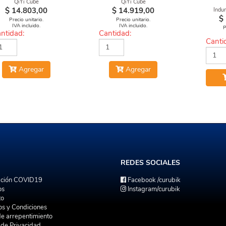
QiYi Cube
QiYi Cube
$
14.803,00
$
14.919,00
Indu
$
Precio unitario.
Precio unitario.
IVA incluido.
IVA incluido.
P
ntidad:
Cantidad:
Canti
Agregar
Agregar
REDES
SOCIALES
ación COVID19
Facebook
/curubik
os
Instagram
/curubik
to
os y Condiciones
de arrepentimiento
a de Privacidad