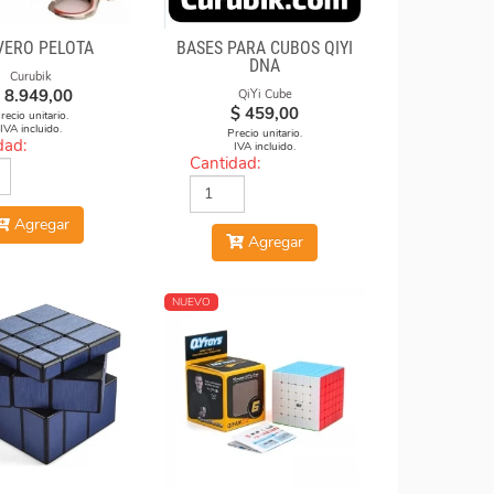
VERO PELOTA
BASES PARA CUBOS QIYI
DNA
Curubik
8.949,00
QiYi Cube
$
459,00
recio unitario.
IVA incluido.
Precio unitario.
dad:
IVA incluido.
Cantidad:
Agregar
Agregar
NUEVO