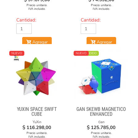
Precio unitario.
Precio unitario.
IVA incluido.
IVA incluido.
Cantidad:
Cantidad:
Agregar
Agregar
NUEVO
MÁS VENDIDO
NUEVO
YUXIN SPACE SWIFT
GAN SKEWB MAGNETICO
CUBE
ENHANCED
YuXin
Gan
$
116.298,00
$
125.785,00
Precio unitario.
Precio unitario.
IVA incluido.
IVA incluido.