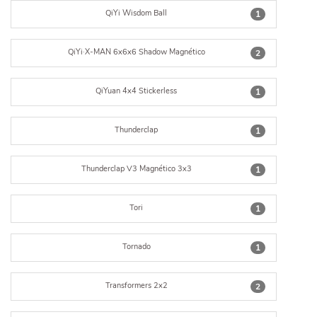
QiYi Wisdom Ball
1
QiYi·X-MAN 6x6x6 Shadow Magnético
2
QiYuan 4x4 Stickerless
1
Thunderclap
1
Thunderclap V3 Magnético 3x3
1
Tori
1
Tornado
1
Transformers 2x2
2