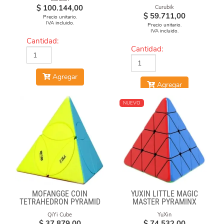
$
100.144,00
Curubik
$
59.711,00
Precio unitario.
IVA incluido.
Precio unitario.
IVA incluido.
Cantidad:
Cantidad:
Agregar
Agregar
NUEVO
MOFANGGE COIN
YUXIN LITTLE MAGIC
TETRAHEDRON PYRAMID
MASTER PYRAMINX
STICKERLESS
QiYi Cube
YuXin
$
37.879,00
$
74.532,00