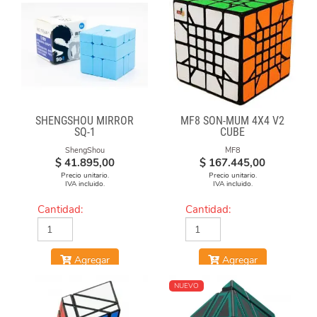
SHENGSHOU MIRROR
MF8 SON-MUM 4X4 V2
SQ-1
CUBE
ShengShou
MF8
$
41.895,00
$
167.445,00
Precio unitario.
Precio unitario.
IVA incluido.
IVA incluido.
Cantidad:
Cantidad:
Agregar
Agregar
NUEVO