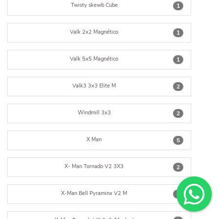
Twisty skewb Cube
1
Valk 2x2 Magnético
1
Valk 5x5 Magnético
1
Valk3 3x3 Elite M
2
Windmill 3x3
2
X Man
5
X- Man Tornado V2 3X3
2
X-Man Bell Pyraminx V2 M
1