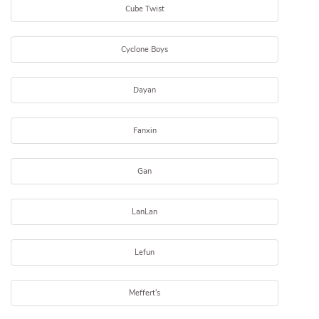
Cube Twist
Cyclone Boys
Dayan
Fanxin
Gan
LanLan
Lefun
Meffert's