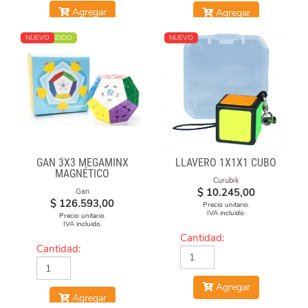
Agregar
Agregar
MÁS VENDIDO
NUEVO
NUEVO
GAN 3X3 MEGAMINX
LLAVERO 1X1X1 CUBO
MAGNÉTICO
Curubik
$
10.245,00
Gan
$
126.593,00
Precio unitario.
IVA incluido.
Precio unitario.
IVA incluido.
Cantidad:
Cantidad:
Agregar
Agregar