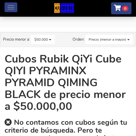
Menú
0
Precio menor a:
Orden:
$50.000
Precio (menor a mayor)
Cubos Rubik QiYi Cube
QIYI PYRAMINX
PYRAMID QIMING
BLACK de precio menor
a $50.000,00
No contamos con cubos según tu
criterio de búsqueda. Pero te