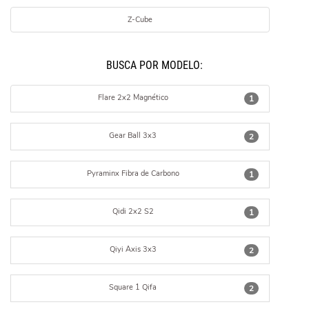
Z-Cube
BUSCÁ POR MODELO:
Flare 2x2 Magnético
1
Gear Ball 3x3
2
Pyraminx Fibra de Carbono
1
Qidi 2x2 S2
1
Qiyi Axis 3x3
2
Square 1 Qifa
2