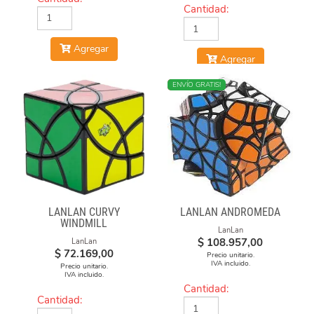
Cantidad:
Agregar
Agregar
NUEVO
ENVÍO GRATIS!
LANLAN CURVY
LANLAN ANDROMEDA
WINDMILL
LanLan
$
108.957,00
LanLan
$
72.169,00
Precio unitario.
IVA incluido.
Precio unitario.
IVA incluido.
Cantidad:
Cantidad: