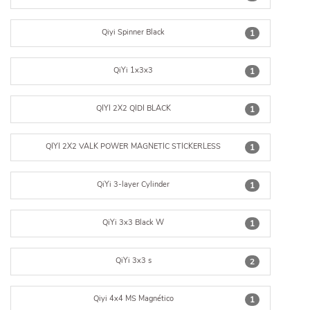
Qiyi Spinner Black
1
QiYi 1x3x3
1
QIYI 2X2 QIDI BLACK
1
QIYI 2X2 VALK POWER MAGNETIC STICKERLESS
1
QiYi 3-layer Cylinder
1
QiYi 3x3 Black W
1
QiYi 3x3 s
2
Qiyi 4x4 MS Magnético
1