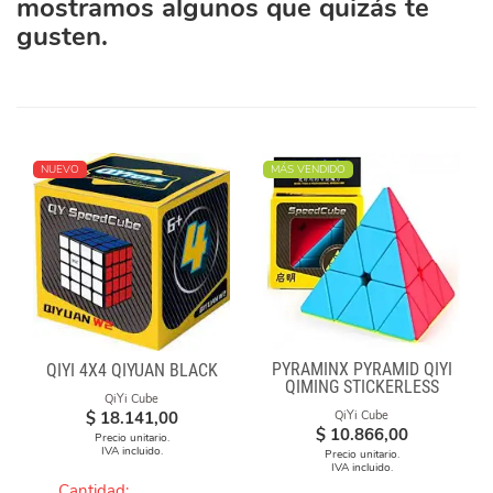
mostramos algunos que quizás te
gusten.
NUEVO
MÁS VENDIDO
PYRAMINX PYRAMID QIYI
QIYI 4X4 QIYUAN BLACK
QIMING STICKERLESS
QiYi Cube
$
18.141,00
QiYi Cube
$
10.866,00
Precio unitario.
IVA incluido.
Precio unitario.
IVA incluido.
Cantidad: