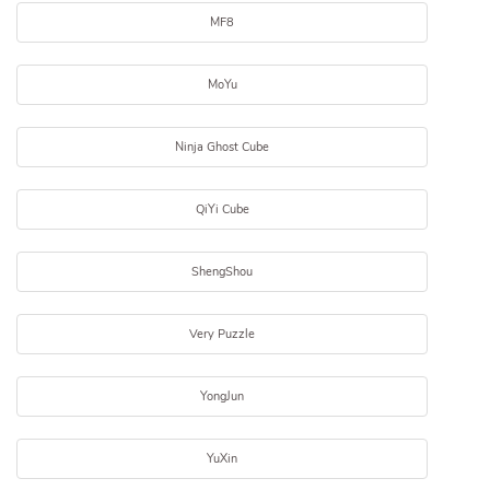
MF8
MoYu
Ninja Ghost Cube
QiYi Cube
ShengShou
Very Puzzle
YongJun
YuXin