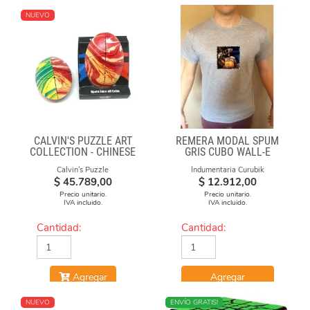
NUEVO
CALVIN'S PUZZLE ART
REMERA MODAL SPUM
COLLECTION - CHINESE
GRIS CUBO WALL-E
OPERA FACE-OFF CUBE
Calvin's Puzzle
Indumentaria Curubik
(MOLTEN LAVA)
$
45.789,00
$
12.912,00
Precio unitario.
Precio unitario.
IVA incluido.
IVA incluido.
Cantidad:
Cantidad:
Agregar
Agregar
NUEVO
ENVÍO GRATIS!