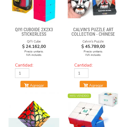
QIYI CUBOIDE 2X2X3
CALVIN'S PUZZLE ART
STICKERLESS
COLLECTION - CHINESE
OPERA FACE-OFF CUBE
QiYi Cube
Calvin's Puzzle
(BLACK & WHITE MASKS)
$
24.162,00
$
45.789,00
Precio unitario.
Precio unitario.
IVA incluido.
IVA incluido.
Cantidad:
Cantidad:
Agregar
Agregar
MÁS VENDIDO