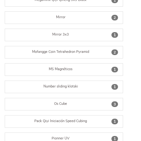
1
Mirror
2
Mirror 3x3
1
Mofangge Coin Tetrahedron Pyramid
2
MS Magnéticos
1
Number sliding klotski
1
Os Cube
3
Pack Qiyi Iniciación Speed Cubing
1
Pionner UV
1