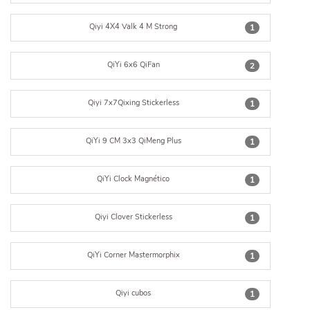
Qiyi 4X4 Valk 4 M Strong
1
QiYi 6x6 QiFan
2
Qiyi 7x7Qixing Stickerless
1
QiYi 9 CM 3x3 QiMeng Plus
1
QiYi Clock Magnético
1
Qiyi Clover Stickerless
1
QiYi Corner Mastermorphix
1
Qiyi cubos
1