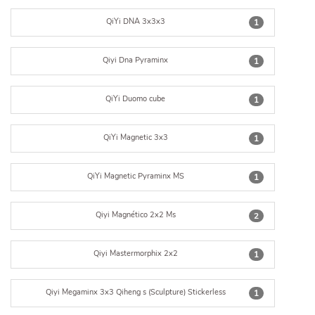
QiYi DNA 3x3x3
1
Qiyi Dna Pyraminx
1
QiYi Duomo cube
1
QiYi Magnetic 3x3
1
QiYi Magnetic Pyraminx MS
1
Qiyi Magnético 2x2 Ms
2
Qiyi Mastermorphix 2x2
1
Qiyi Megaminx 3x3 Qiheng s (Sculpture) Stickerless
1