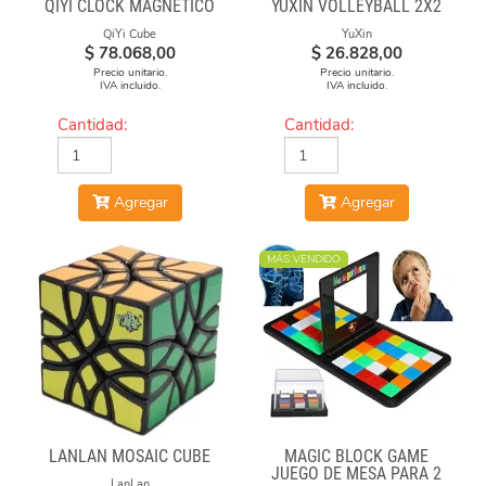
QIYI CLOCK MAGNÉTICO
YUXIN VOLLEYBALL 2X2
QiYi Cube
YuXin
$
78.068,00
$
26.828,00
Precio unitario.
Precio unitario.
IVA incluido.
IVA incluido.
Cantidad:
Cantidad:
Agregar
Agregar
MÁS VENDIDO
LANLAN MOSAIC CUBE
MAGIC BLOCK GAME
JUEGO DE MESA PARA 2
LanLan