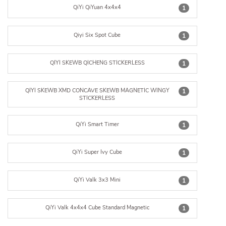
QiYi QiYuan 4x4x4
1
Qiyi Six Spot Cube
1
QIYI SKEWB QICHENG STICKERLESS
1
QIYI SKEWB XMD CONCAVE SKEWB MAGNETIC WINGY
1
STICKERLESS
QiYi Smart Timer
1
QiYi Super Ivy Cube
1
QiYi Valk 3x3 Mini
1
QiYi Valk 4x4x4 Cube Standard Magnetic
1