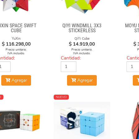
UXIN SPACE SWIFT
QIYI WINDMILL 3X3
MOYU 
CUBE
STICKERLESS
S
YuXin
QiYi Cube
$
116.298,00
$
14.919,00
$
Precio unitario.
Precio unitario.
P
IVA incluido.
IVA incluido.
ntidad:
Cantidad:
Canti
Agregar
Agregar
O
NUEVO