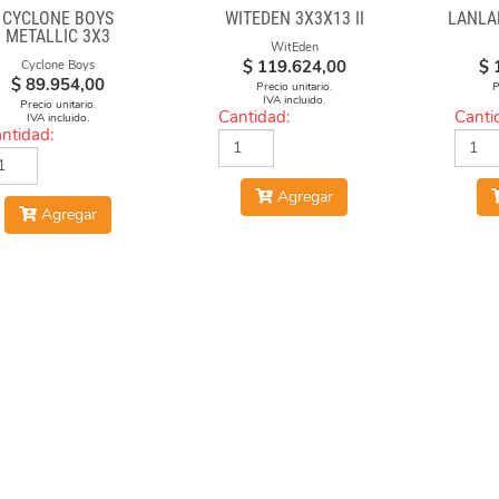
CYCLONE BOYS
WITEDEN 3X3X13 II
LANLA
METALLIC 3X3
WitEden
GNETICO MACARON
$
119.624,00
$
Cyclone Boys
$
89.954,00
Precio unitario.
P
IVA incluido.
Precio unitario.
Cantidad:
Canti
IVA incluido.
ntidad:
Agregar
Agregar