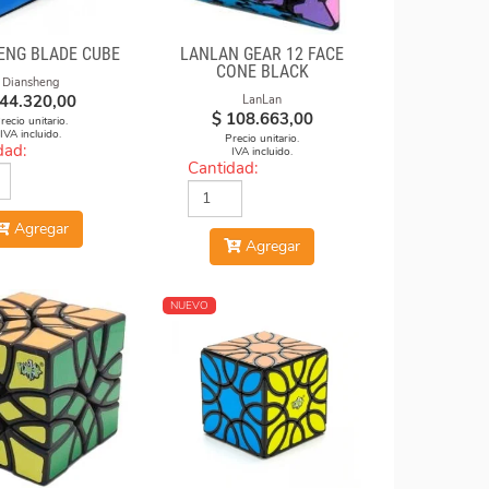
ENG BLADE CUBE
LANLAN GEAR 12 FACE
CONE BLACK
Diansheng
44.320,00
LanLan
$
108.663,00
recio unitario.
IVA incluido.
Precio unitario.
dad:
IVA incluido.
Cantidad:
Agregar
Agregar
NUEVO