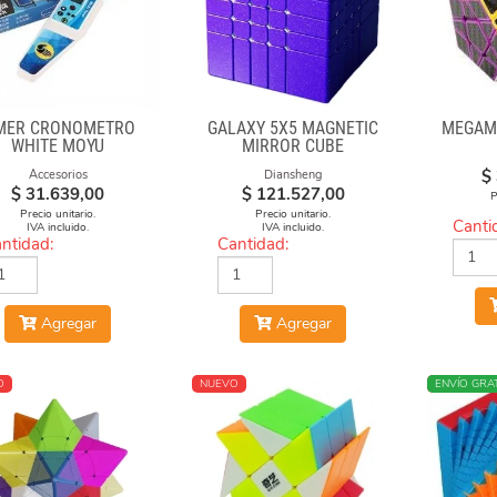
MER CRONÓMETRO
GALAXY 5X5 MAGNETIC
MEGAMI
WHITE MOYU
MIRROR CUBE
$
Accesorios
Diansheng
$
31.639,00
$
121.527,00
P
Precio unitario.
Precio unitario.
Canti
IVA incluido.
IVA incluido.
ntidad:
Cantidad:
Agregar
Agregar
O
NUEVO
NUEVO
ENVÍO GRAT