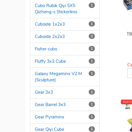
Cubo Rubik Qiyi 5X5
1
Qizheng-s Stickerless
Cuboide 1x2x3
1
TI
Cuboide 2x2x3
3
Fisher cubo
2
Fluffy 3x3 Cube
1
Ca
Galaxy Megaminx V2 M
1
(Sculpture)
Gear 3x3
2
NUEV
Gear Barrel 3x3
1
Gear Pyraminx
1
Gear Qiyi Cube
1