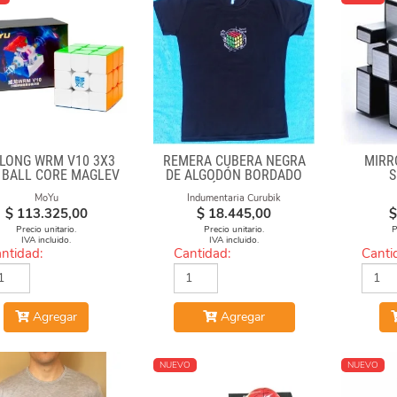
LONG WRM V10 3X3
REMERA CUBERA NEGRA
MIRR
 BALL CORE MAGLEV
DE ALGODÓN BORDADO
S
UV
"FÓRMULAS"
MoYu
Indumentaria Curubik
$
113.325,00
$
18.445,00
$
Precio unitario.
Precio unitario.
P
IVA incluido.
IVA incluido.
ntidad:
Cantidad:
Canti
Agregar
Agregar
NUEVO
NUEVO