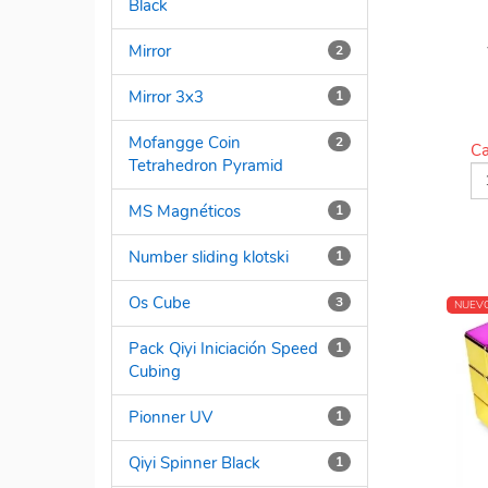
Black
Mirror
2
Mirror 3x3
1
Mofangge Coin
2
Ca
Tetrahedron Pyramid
MS Magnéticos
1
Number sliding klotski
1
Os Cube
3
NUEV
Pack Qiyi Iniciación Speed
1
Cubing
Pionner UV
1
Qiyi Spinner Black
1