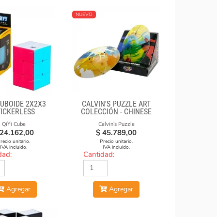
NUEVO
CUBOIDE 2X2X3
CALVIN'S PUZZLE ART
TICKERLESS
COLECCIÓN - CHINESE
OPERA FACE-OFF CUBE
QiYi Cube
Calvin's Puzzle
(GRAFFITI CAMO)
24.162,00
$
45.789,00
recio unitario.
Precio unitario.
IVA incluido.
IVA incluido.
dad:
Cantidad:
Agregar
Agregar