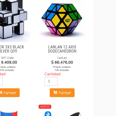
OR 3X3 BLACK
LANLAN 12 AXIS
ILVER QIYI
DODECAHEDRON
DIAMOND CUBE
QiYi Cube
LanLan
9.409,00
$
66.476,00
recio unitario.
Precio unitario.
IVA incluido.
IVA incluido.
dad:
Cantidad:
Agregar
Agregar
NUEVO