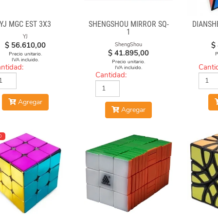
YJ MGC EST 3X3
SHENGSHOU MIRROR SQ-
DIANSH
1
YJ
$
56.610,00
$
ShengShou
$
41.895,00
Precio unitario.
P
IVA incluido.
Precio unitario.
ntidad:
Canti
IVA incluido.
Cantidad:
Agregar
Agregar
O