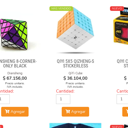
MÁS VENDIDO
NUEVO
ANSHENG 8-CORNER-
QIYI 5X5 QIZHENG-S
QIYI 
ONLY BLACK
STICKERLESS
S
Diansheng
QiYi Cube
$
67.156,00
$
36.104,00
$
Precio unitario.
Precio unitario.
P
IVA incluido.
IVA incluido.
ntidad:
Cantidad:
Canti
Agregar
Agregar
O
NUEVO