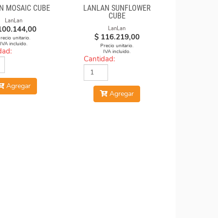
N MOSAIC CUBE
LANLAN SUNFLOWER
CUBE
LanLan
100.144,00
LanLan
$
116.219,00
recio unitario.
IVA incluido.
Precio unitario.
dad:
IVA incluido.
Cantidad:
Agregar
Agregar