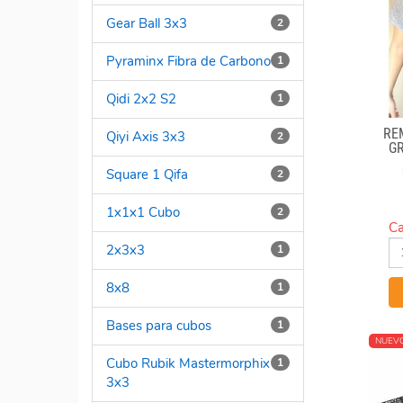
Gear Ball 3x3
2
Pyraminx Fibra de Carbono
1
Qidi 2x2 S2
1
RE
Qiyi Axis 3x3
2
G
Square 1 Qifa
2
1x1x1 Cubo
2
Ca
2x3x3
1
8x8
1
Bases para cubos
1
NUEV
Cubo Rubik Mastermorphix
1
3x3