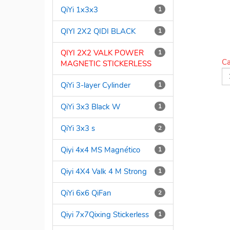
QiYi 1x3x3
1
MA
QIYI 2X2 QIDI BLACK
1
QIYI 2X2 VALK POWER
1
Ca
MAGNETIC STICKERLESS
QiYi 3-layer Cylinder
1
QiYi 3x3 Black W
1
QiYi 3x3 s
2
Qiyi 4x4 MS Magnético
1
Qiyi 4X4 Valk 4 M Strong
1
QiYi 6x6 QiFan
2
Qiyi 7x7Qixing Stickerless
1