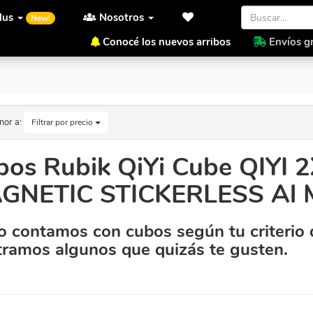
lus
Nosotros
New!
Conocé los nuevos arribos
Envíos gr
 MAGNETIC STICKERLESS Al Mejor Precio.
nor a:
Filtrar por precio
bos Rubik QiYi Cube QIY
GNETIC STICKERLESS Al Me
 contamos con cubos según tu criterio 
ramos algunos que quizás te gusten.