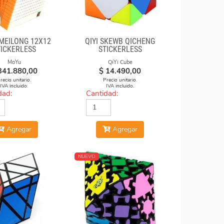
MEILONG 12X12
QIYI SKEWB QICHENG
TICKERLESS
STICKERLESS
MoYu
QiYi Cube
341.880,00
$
14.490,00
recio unitario.
Precio unitario.
IVA incluido.
IVA incluido.
dad:
Cantidad:
Agregar
Agregar
NUEVO