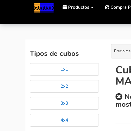
Productos
Compra P
Inicio
Cubos Rubik QiYi Cube QIYI 2X2 VALK POWER
Precio me
Tipos de cubos
Cu
1x1
MA
2x2
No
most
3x3
4x4