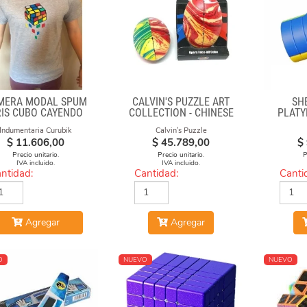
MERA MODAL SPUM
CALVIN'S PUZZLE ART
SH
RIS CUBO CAYENDO
COLLECTION - CHINESE
PLATY
OPERA FACE-OFF CUBE
Indumentaria Curubik
Calvin's Puzzle
(MOLTEN LAVA)
$
11.606,00
$
45.789,00
$
Precio unitario.
Precio unitario.
P
IVA incluido.
IVA incluido.
ntidad:
Cantidad:
Canti
Agregar
Agregar
O
NUEVO
NUEVO