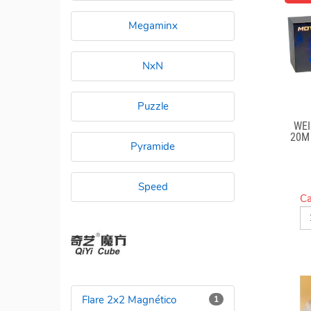
Megaminx
NxN
Puzzle
WEI
20M
Pyramide
Speed
Ca
Flare 2x2 Magnético
1