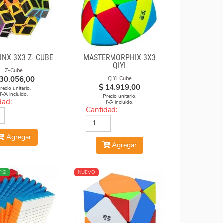
NX 3X3 Z- CUBE
MASTERMORPHIX 3X3
QIYI
Z-Cube
30.056,00
QiYi Cube
$
14.919,00
recio unitario.
IVA incluido.
Precio unitario.
dad:
IVA incluido.
Cantidad:
Agregar
Agregar
IS!
NUEVO