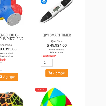
ENGSHOU Q-
QIYI SMART TIMER
PUS PUZZLE V2
QiYi Cube
$
45.924,00
ShengShou
93.393,00
Precio unitario.
IVA incluido.
recio unitario.
Cantidad:
IVA incluido.
dad:
Agregar
Agregar
NUEVO