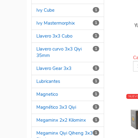
Ivy Cube
1
Ivy Mastermorphix
1
Y
Llavero 3x3 Cubo
1
Llavero curvo 3x3 Qiyi
1
35mm
Ca
Llavero Gear 3x3
1
Lubricantes
1
Magnetico
1
NUEV
Magnético 3x3 Qiyi
1
Megaminx 2x2 Kilominx
1
Megaminx Qiyi Qiheng 3x3
1