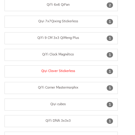
QiYi 6x6 QiFan
2
Qiyi 7x7Qixing Stickerless
1
QiYi 9 CM 3x3 QiMeng Plus
1
QiYi Clock Magnético
1
Qiyi Clover Stickerless
1
QiYi Corner Mastermorphix
1
Qiyi cubos
1
QiYi DNA 3x3x3
1