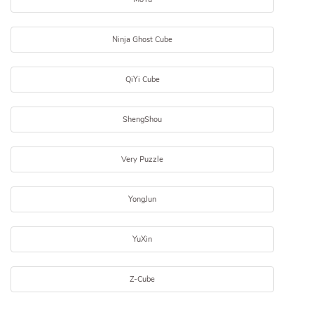
Ninja Ghost Cube
QiYi Cube
ShengShou
Very Puzzle
YongJun
YuXin
Z-Cube