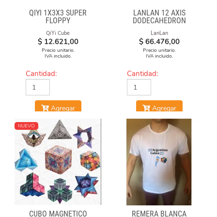
QIYI 1X3X3 SUPER
LANLAN 12 AXIS
FLOPPY
DODECAHEDRON
DIAMOND CUBE
QiYi Cube
LanLan
$
12.621,00
$
66.476,00
Precio unitario.
Precio unitario.
IVA incluido.
IVA incluido.
Cantidad:
Cantidad:
Agregar
Agregar
NUEVO
CUBO MAGNÉTICO
REMERA BLANCA