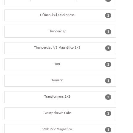
QiYuan 4x4 Stickerless
1
Thunderclap
1
Thunderclap V3 Magnético 3x3
1
Tori
1
Tornado
1
Transformers 2x2
2
Twisty skewb Cube
1
Valk 2x2 Magnético
1