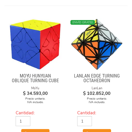
NUEVO
ENVÍO GRATIS!
MOYU HUNYUAN
LANLAN EDGE TURNING
OBLIQUE TURNING CUBE
OCTAHEDRON
2 MIUP SKEWB
MoYu
LanLan
$
34.593,00
$
102.852,00
Precio unitario.
Precio unitario.
IVA incluido.
IVA incluido.
Cantidad:
Cantidad: