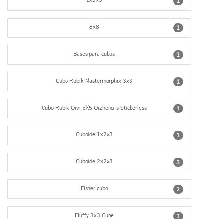
2x3x3
1
8x8
1
Bases para cubos
1
Cubo Rubik Mastermorphix 3x3
1
Cubo Rubik Qiyi 5X5 Qizheng-s Stickerless
1
Cuboide 1x2x3
1
Cuboide 2x2x3
3
Fisher cubo
2
Fluffy 3x3 Cube
1