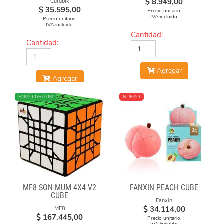
$
8.949,00
Curubik
$
35.595,00
Precio unitario.
IVA incluido.
Precio unitario.
IVA incluido.
Cantidad:
Cantidad:
Agregar
Agregar
ENVÍO GRATIS!
NUEVO
MF8 SON-MUM 4X4 V2
FANXIN PEACH CUBE
CUBE
Fanxin
$
34.114,00
MF8
$
167.445,00
Precio unitario.