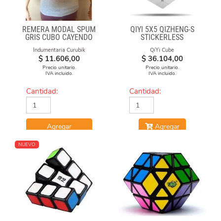
REMERA MODAL SPUM
QIYI 5X5 QIZHENG-S
GRIS CUBO CAYENDO
STICKERLESS
Indumentaria Curubik
QiYi Cube
$
11.606,00
$
36.104,00
Precio unitario.
Precio unitario.
IVA incluido.
IVA incluido.
Cantidad:
Cantidad:
Agregar
Agregar
NUEVO