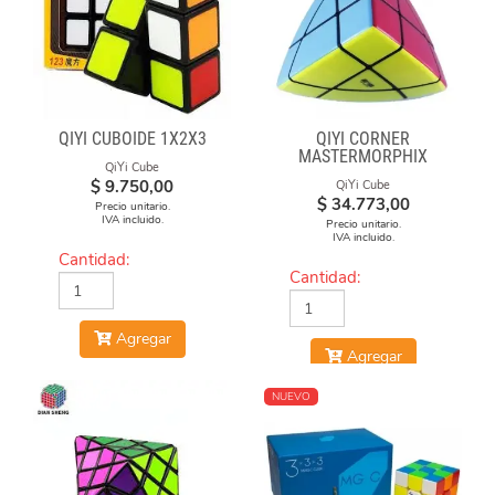
QIYI CUBOIDE 1X2X3
QIYI CORNER
MASTERMORPHIX
QiYi Cube
$
9.750,00
QiYi Cube
$
34.773,00
Precio unitario.
IVA incluido.
Precio unitario.
IVA incluido.
Cantidad:
Cantidad:
Agregar
Agregar
NUEVO