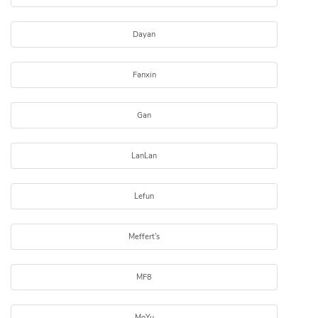
Dayan
Fanxin
Gan
LanLan
Lefun
Meffert's
MF8
MoYu