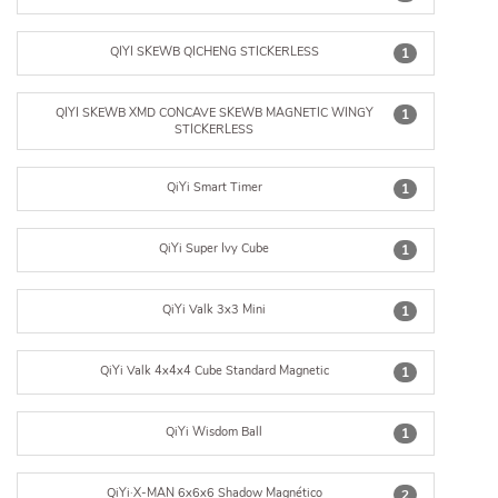
QIYI SKEWB QICHENG STICKERLESS
1
QIYI SKEWB XMD CONCAVE SKEWB MAGNETIC WINGY
1
STICKERLESS
QiYi Smart Timer
1
QiYi Super Ivy Cube
1
QiYi Valk 3x3 Mini
1
QiYi Valk 4x4x4 Cube Standard Magnetic
1
QiYi Wisdom Ball
1
QiYi·X-MAN 6x6x6 Shadow Magnético
2