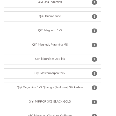
Qiyi Dna Pyraminx
1
QiYi Duomo cube
1
QiYi Magnetic 3x3
1
QiYi Magnetic Pyraminx MS
1
Qiyi Magnético 2x2 Ms
2
Qiyi Mastermorphix 2x2
1
Qiyi Megaminx 3x3 Qiheng s (Sculpture) Stickerless
1
QIYI MIRROR 3X3 BLACK GOLD
1
QIYI MIRROR 3X3 BLACK SILVER