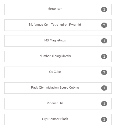
Mirror 3x3
1
Mofangge Coin Tetrahedron Pyramid
2
MS Magnéticos
1
Number sliding klotski
1
Os Cube
3
Pack Qiyi Iniciación Speed Cubing
1
Pionner UV
1
Qiyi Spinner Black
1