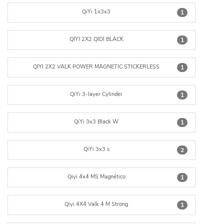
QiYi 1x3x3
1
QIYI 2X2 QIDI BLACK
1
QIYI 2X2 VALK POWER MAGNETIC STICKERLESS
1
QiYi 3-layer Cylinder
1
QiYi 3x3 Black W
1
QiYi 3x3 s
2
Qiyi 4x4 MS Magnético
1
Qiyi 4X4 Valk 4 M Strong
1