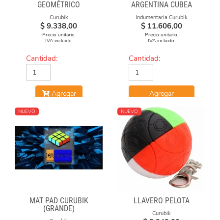
GEOMÉTRICO
ARGENTINA CUBEA
Curubik
Indumentaria Curubik
$
9.338,00
$
11.606,00
Precio unitario.
Precio unitario.
IVA incluido.
IVA incluido.
Cantidad:
Cantidad:
Agregar
Agregar
NUEVO
NUEVO
MAT PAD CURUBIK
LLAVERO PELOTA
(GRANDE)
Curubik