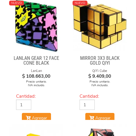
NUEVO
NUEVO
LANLAN GEAR 12 FACE
MIRROR 3X3 BLACK
CONE BLACK
GOLD QIYI
LanLan
QiYi Cube
$
108.663,00
$
9.409,00
Precio unitario.
Precio unitario.
IVA incluido.
IVA incluido.
Cantidad:
Cantidad:
Agregar
Agregar