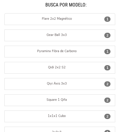
BUSCÁ POR MODELO:
Flare 2x2 Magnético
1
Gear Ball 3x3
2
Pyraminx Fibra de Carbono
1
Qidi 2x2 S2
1
Qiyi Axis 3x3
2
Square 1 Qifa
2
1x1x1 Cubo
2