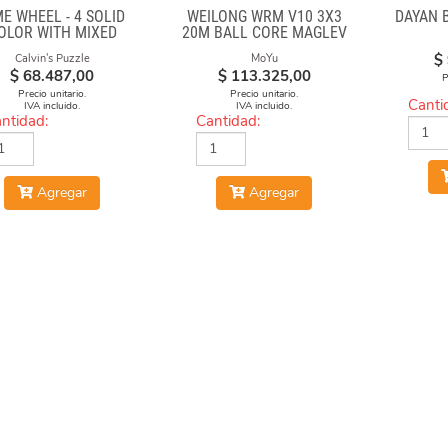
ME WHEEL - 4 SOLID
WEILONG WRM V10 3X3
DAYAN 
OLOR WITH MIXED
20M BALL CORE MAGLEV
UMBERS STICKERS
UV
$
Calvin's Puzzle
MoYu
(MOD)
$
68.487,00
$
113.325,00
P
Precio unitario.
Precio unitario.
Canti
IVA incluido.
IVA incluido.
ntidad:
Cantidad:
Agregar
Agregar