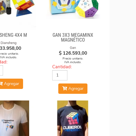
SHENG 4X4 M
GAN 3X3 MEGAMINX
MAGNÉTICO
Diansheng
33.958,00
Gan
$
126.593,00
recio unitario.
IVA incluido.
Precio unitario.
dad:
IVA incluido.
Cantidad:
Agregar
Agregar