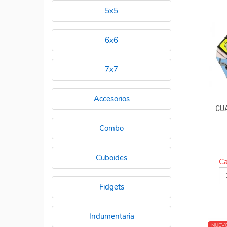
5x5
6x6
7x7
Accesorios
CU
Combo
Cuboides
Ca
Fidgets
Indumentaria
NUEV