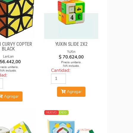
 CURVY COPTER
YUXIN SLIDE 2X2
BLACK
YuXin
$
70.624,00
LanLan
56.442,00
Precio unitario.
IVA incluido.
recio unitario.
Cantidad:
IVA incluido.
dad:
Agregar
Agregar
MÁS VENDIDO
NUEVO