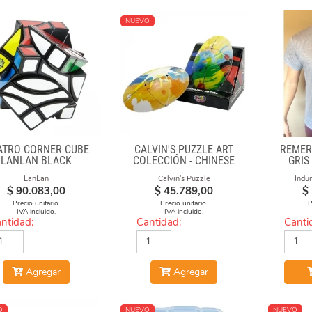
NUEVO
ATRO CORNER CUBE
CALVIN'S PUZZLE ART
REMER
LANLAN BLACK
COLECCIÓN - CHINESE
GRIS
OPERA FACE-OFF CUBE
LanLan
Calvin's Puzzle
Indu
(GRAFFITI CAMO)
$
90.083,00
$
45.789,00
$
Precio unitario.
Precio unitario.
P
IVA incluido.
IVA incluido.
ntidad:
Cantidad:
Canti
Agregar
Agregar
O
NUEVO
NUEVO