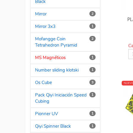
Black
Mirror
2
PL
Mirror 3x3
1
Mofangge Coin
2
Tetrahedron Pyramid
Ca
MS Magnéticos
1
Number sliding klotski
1
Os Cube
3
NUEV
Pack Qiyi Iniciación Speed
1
Cubing
Pionner UV
1
Qiyi Spinner Black
1