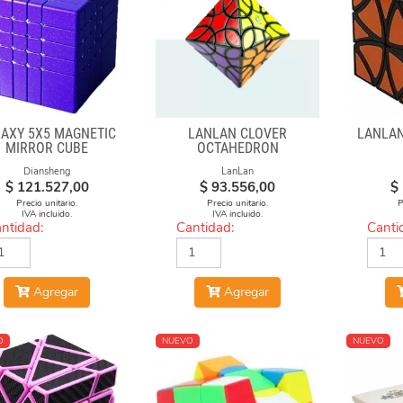
AXY 5X5 MAGNETIC
LANLAN CLOVER
LANLAN
MIRROR CUBE
OCTAHEDRON
Diansheng
LanLan
$
121.527,00
$
93.556,00
$
Precio unitario.
Precio unitario.
P
IVA incluido.
IVA incluido.
ntidad:
Cantidad:
Canti
Agregar
Agregar
O
NUEVO
NUEVO