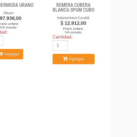
BERMUDA URANO
REMERA CUBERA
BLANCA SPUM CUBO
Dayan
GAN
97.936,00
Indumentaria Curubik
$
12.912,00
recio unitario.
IVA incluido.
Precio unitario.
dad:
IVA incluido.
Cantidad:
Agregar
Agregar