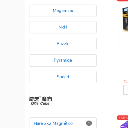
Megaminx
NxN
Puzzle
Pyramide
Speed
Ca
NUEV
Flare 2x2 Magnético
1