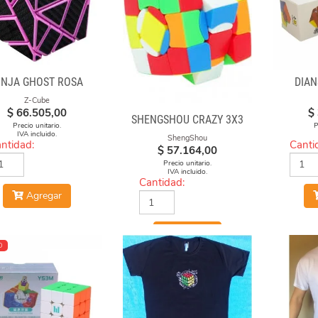
INJA GHOST ROSA
DIAN
Z-Cube
$
66.505,00
$
SHENGSHOU CRAZY 3X3
Precio unitario.
P
IVA incluido.
ShengShou
ntidad:
Canti
$
57.164,00
Precio unitario.
IVA incluido.
Cantidad:
Agregar
Agregar
O