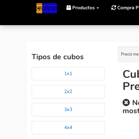
Productos
Compra P
Inicio
Cubos Rubik QiYi Cube MS Magnéticos Al Mejor
Precio me
Tipos de cubos
Cu
1x1
Pre
2x2
No
most
3x3
4x4