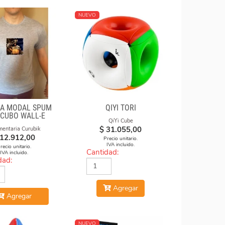
NUEVO
A MODAL SPUM
QIYI TORI
 CUBO WALL-E
QiYi Cube
$
31.055,00
mentaria Curubik
12.912,00
Precio unitario.
IVA incluido.
recio unitario.
Cantidad:
IVA incluido.
dad:
Agregar
Agregar
NUEVO