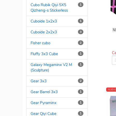
Cubo Rubik Qiyi 5X5
1
Qizheng-s Stickerless
Cuboide 1x2x3
1
N
Cuboide 2x2x3
3
Fisher cubo
2
Ca
Fluffy 3x3 Cube
1
Galaxy Megaminx V2 M
1
(Sculpture)
Gear 3x3
2
NUEV
Gear Barrel 3x3
1
Gear Pyraminx
1
Gear Qiyi Cube
1