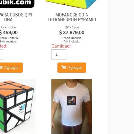
PARA CUBOS QIYI
MOFANGGE COIN
DNA
TETRAHEDRON PYRAMID
STICKERLESS
QiYi Cube
QiYi Cube
$
459,00
$
37.879,00
recio unitario.
Precio unitario.
IVA incluido.
IVA incluido.
dad:
Cantidad:
Agregar
Agregar