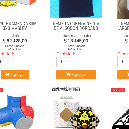
YU HUAMENG YS3M
REMERA CUBERA NEGRA
REM
3X3 MAGLEV
DE ALGODÓN BORDADO
ARGE
"FÓRMULAS"
MoYu
Indumentaria Curubik
Indu
$
62.428,00
$
18.445,00
$
Precio unitario.
Precio unitario.
P
IVA incluido.
IVA incluido.
ntidad:
Cantidad:
Canti
Agregar
Agregar
O
NUEVO