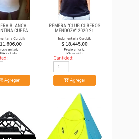
ERA BLANCA
REMERA "CLUB CUBEROS
NTINA CUBEA
MENDOZA" 2020-21
NEGRA DE ALGODÓN
mentaria Curubik
Indumentaria Curubik
ESTAMPADA
11.606,00
$
18.445,00
recio unitario.
Precio unitario.
IVA incluido.
IVA incluido.
dad:
Cantidad:
Agregar
Agregar