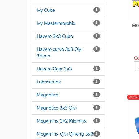
Ivy Cube
1
Ivy Mastermorphix
1
MO
Llavero 3x3 Cubo
1
Llavero curvo 3x3 Qiyi
1
35mm
Ca
Llavero Gear 3x3
1
Lubricantes
1
Magnetico
1
NUEV
Magnético 3x3 Qiyi
1
Megaminx 2x2 Kilominx
1
Megaminx Qiyi Qiheng 3x3
1