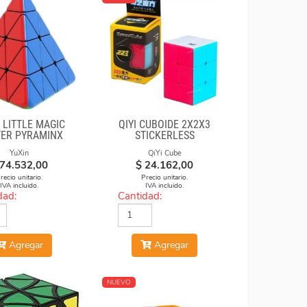
 LITTLE MAGIC
QIYI CUBOIDE 2X2X3
ER PYRAMINX
STICKERLESS
YuXin
QiYi Cube
74.532,00
$
24.162,00
recio unitario.
Precio unitario.
IVA incluido.
IVA incluido.
dad:
Cantidad:
Agregar
Agregar
NUEVO