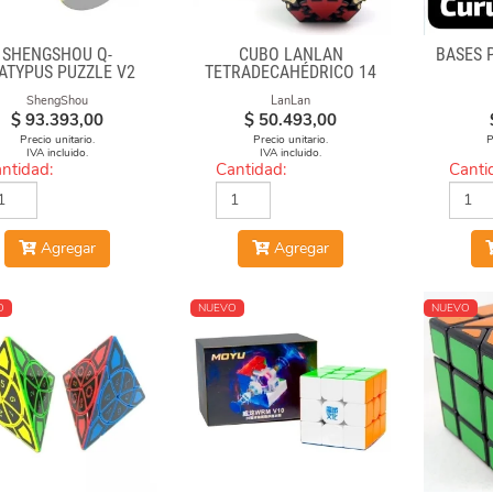
SHENGSHOU Q-
CUBO LANLAN
BASES 
ATYPUS PUZZLE V2
TETRADECAHÉDRICO 14
FACES GEAR CUBE
ShengShou
LanLan
BLACK
$
93.393,00
$
50.493,00
Precio unitario.
Precio unitario.
P
IVA incluido.
IVA incluido.
ntidad:
Cantidad:
Canti
Agregar
Agregar
O
NUEVO
NUEVO