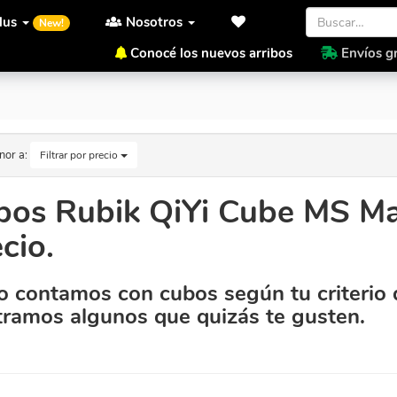
lus
Nosotros
New!
Conocé los nuevos arribos
Envíos gr
 Precio.
nor a:
Filtrar por precio
bos Rubik QiYi Cube MS Ma
cio.
 contamos con cubos según tu criterio 
ramos algunos que quizás te gusten.