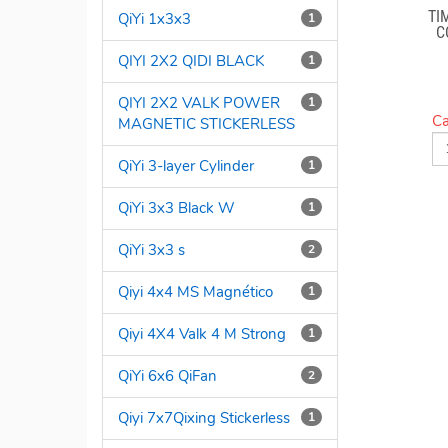
TI
QiYi 1x3x3
1
C
N
QIYI 2X2 QIDI BLACK
1
QIYI 2X2 VALK POWER
1
Ca
MAGNETIC STICKERLESS
QiYi 3-layer Cylinder
1
QiYi 3x3 Black W
1
QiYi 3x3 s
2
Qiyi 4x4 MS Magnético
1
Qiyi 4X4 Valk 4 M Strong
1
QiYi 6x6 QiFan
2
Qiyi 7x7Qixing Stickerless
1