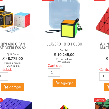
QIYI 6X6 QIFAN
LLAVERO 1X1X1 CUBO
YUXIN
STICKERLESS S2
MAST
Curubik
$
10.245,00
QiYi Cube
$
48.775,00
$
Precio unitario.
IVA incluido.
Precio unitario.
P
Cantidad:
IVA incluido.
ntidad:
Canti
Agregar
Agregar
O
NUEVO