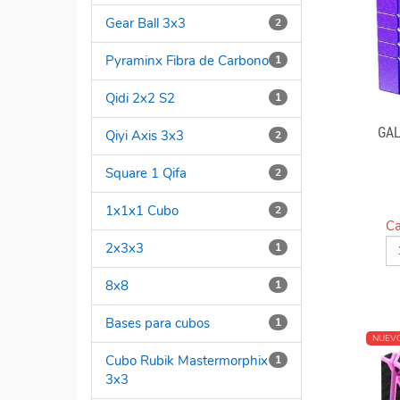
Gear Ball 3x3
2
Pyraminx Fibra de Carbono
1
Qidi 2x2 S2
1
GAL
Qiyi Axis 3x3
2
Square 1 Qifa
2
1x1x1 Cubo
2
Ca
2x3x3
1
8x8
1
Bases para cubos
1
NUEV
Cubo Rubik Mastermorphix
1
3x3