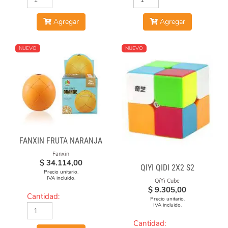
Agregar
Agregar
NUEVO
NUEVO
FANXIN FRUTA NARANJA
Fanxin
$
34.114,00
QIYI QIDI 2X2 S2
Precio unitario.
IVA incluido.
QiYi Cube
$
9.305,00
Cantidad:
Precio unitario.
IVA incluido.
Cantidad: