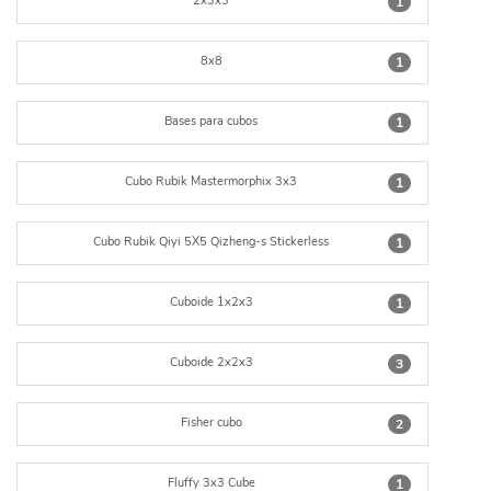
2x3x3
1
8x8
1
Bases para cubos
1
Cubo Rubik Mastermorphix 3x3
1
Cubo Rubik Qiyi 5X5 Qizheng-s Stickerless
1
Cuboide 1x2x3
1
Cuboide 2x2x3
3
Fisher cubo
2
Fluffy 3x3 Cube
1