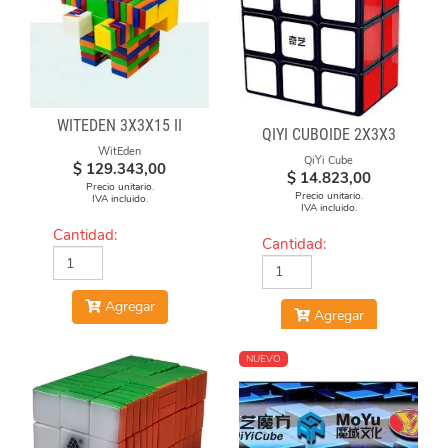
WITEDEN 3X3X15 II
QIYI CUBOIDE 2X3X3
WitEden
QiYi Cube
$
129.343,00
$
14.823,00
Precio unitario.
Precio unitario.
IVA incluido.
IVA incluido.
Cantidad:
Cantidad:
Agregar
Agregar
NUEVO