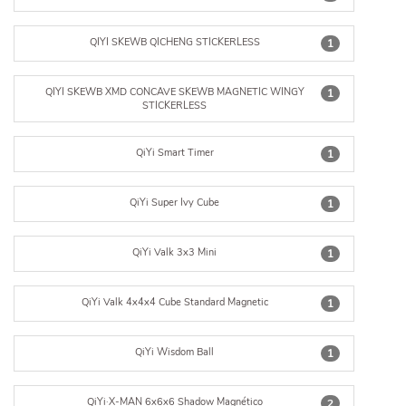
QIYI SKEWB QICHENG STICKERLESS
1
QIYI SKEWB XMD CONCAVE SKEWB MAGNETIC WINGY
1
STICKERLESS
QiYi Smart Timer
1
QiYi Super Ivy Cube
1
QiYi Valk 3x3 Mini
1
QiYi Valk 4x4x4 Cube Standard Magnetic
1
QiYi Wisdom Ball
1
QiYi·X-MAN 6x6x6 Shadow Magnético
2