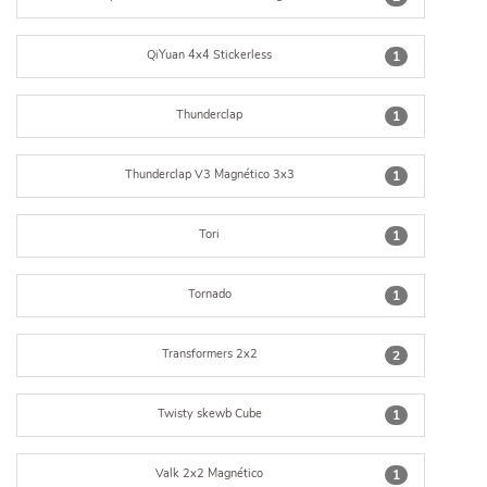
QiYuan 4x4 Stickerless
1
Thunderclap
1
Thunderclap V3 Magnético 3x3
1
Tori
1
Tornado
1
Transformers 2x2
2
Twisty skewb Cube
1
Valk 2x2 Magnético
1