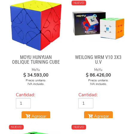
NUEVO
MOYU HUNYUAN
WEILONG WRM V10 3X3
OBLIQUE TURNING CUBE
U.V
2 MIUP SKEWB
MoYu
MoYu
$
34.593,00
$
86.426,00
Precio unitario.
Precio unitario.
IVA incluido.
IVA incluido.
Cantidad:
Cantidad:
Agregar
Agregar
NUEVO
NUEVO