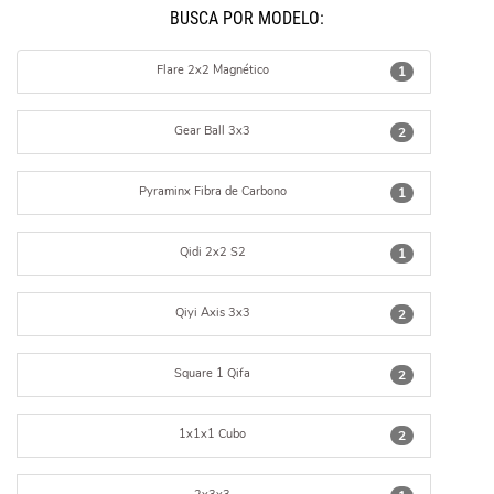
BUSCÁ POR MODELO:
Flare 2x2 Magnético
1
Gear Ball 3x3
2
Pyraminx Fibra de Carbono
1
Qidi 2x2 S2
1
Qiyi Axis 3x3
2
Square 1 Qifa
2
1x1x1 Cubo
2