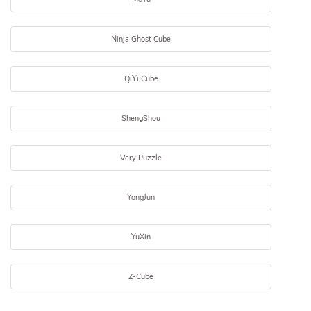
Ninja Ghost Cube
QiYi Cube
ShengShou
Very Puzzle
YongJun
YuXin
Z-Cube