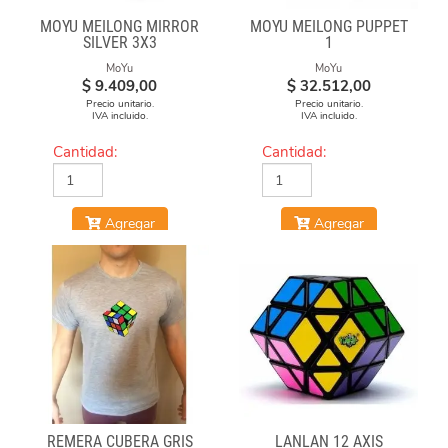
MOYU MEILONG MIRROR
MOYU MEILONG PUPPET
SILVER 3X3
1
MoYu
MoYu
$
9.409,00
$
32.512,00
Precio unitario.
Precio unitario.
IVA incluido.
IVA incluido.
Cantidad:
Cantidad:
Agregar
Agregar
REMERA CUBERA GRIS
LANLAN 12 AXIS