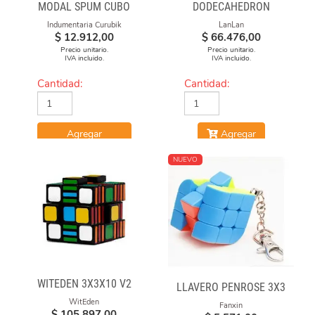
MODAL SPUM CUBO
DODECAHEDRON
GIRADO
DIAMOND CUBE
Indumentaria Curubik
LanLan
$
12.912,00
$
66.476,00
Precio unitario.
Precio unitario.
IVA incluido.
IVA incluido.
Cantidad:
Cantidad:
Agregar
Agregar
NUEVO
WITEDEN 3X3X10 V2
LLAVERO PENROSE 3X3
WitEden
Fanxin
$
105.897,00