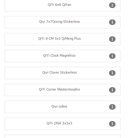
QiYi 6x6 QiFan
2
Qiyi 7x7Qixing Stickerless
1
QiYi 9 CM 3x3 QiMeng Plus
1
QiYi Clock Magnético
1
Qiyi Clover Stickerless
1
QiYi Corner Mastermorphix
1
Qiyi cubos
1
QiYi DNA 3x3x3
1