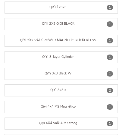
QiYi 1x3x3
1
QIYI 2X2 QIDI BLACK
1
QIYI 2X2 VALK POWER MAGNETIC STICKERLESS
1
QiYi 3-layer Cylinder
1
QiYi 3x3 Black W
1
QiYi 3x3 s
2
Qiyi 4x4 MS Magnético
1
Qiyi 4X4 Valk 4 M Strong
1