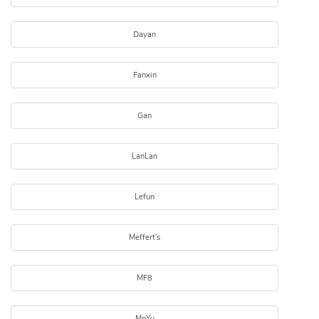
Dayan
Fanxin
Gan
LanLan
Lefun
Meffert's
MF8
MoYu