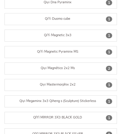
Qiyi Dna Pyraminx
1
QiYi Duomo cube
1
QiYi Magnetic 3x3
1
QiYi Magnetic Pyraminx MS
1
Qiyi Magnético 2x2 Ms
2
Qiyi Mastermorphix 2x2
1
Qiyi Megaminx 3x3 Qiheng s (Sculpture) Stickerless
1
QIYI MIRROR 3X3 BLACK GOLD
1
QIYI MIRROR 3X3 BLACK SILVER