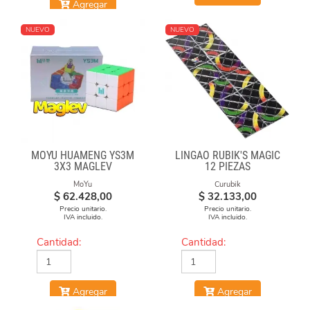
Agregar
NUEVO
NUEVO
MOYU HUAMENG YS3M
LINGAO RUBIK'S MAGIC
3X3 MAGLEV
12 PIEZAS
MoYu
Curubik
$
62.428,00
$
32.133,00
Precio unitario.
Precio unitario.
IVA incluido.
IVA incluido.
Cantidad:
Cantidad:
Agregar
Agregar