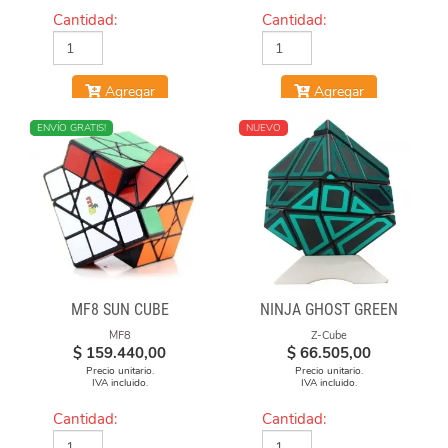
Cantidad:
Cantidad:
Agregar
Agregar
NUEVO
ENVÍO GRATIS!
NUEVO
MF8 SUN CUBE
NINJA GHOST GREEN
MF8
Z-Cube
$
159.440,00
$
66.505,00
Precio unitario.
Precio unitario.
IVA incluido.
IVA incluido.
Cantidad:
Cantidad: