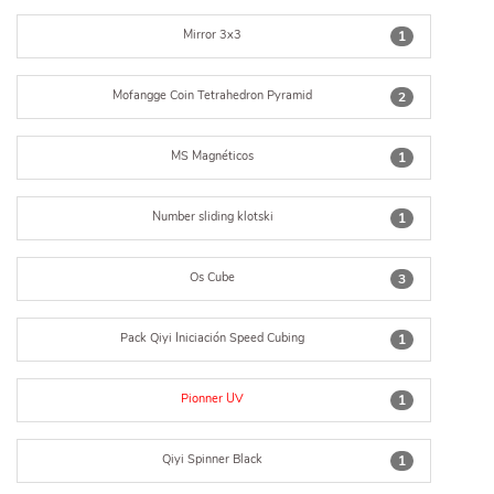
Mirror 3x3
1
Mofangge Coin Tetrahedron Pyramid
2
MS Magnéticos
1
Number sliding klotski
1
Os Cube
3
Pack Qiyi Iniciación Speed Cubing
1
Pionner UV
1
Qiyi Spinner Black
1