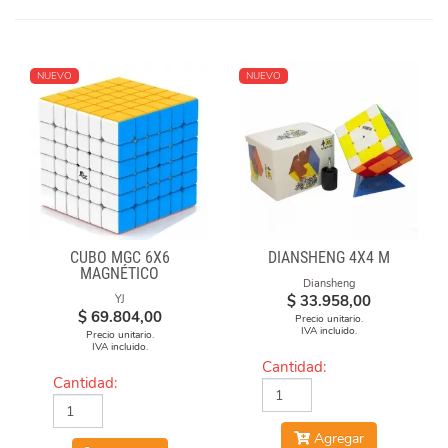
NUEVO
NUEVO
CUBO MGC 6X6
DIANSHENG 4X4 M
MAGNÉTICO
Diansheng
STICKERLESS
$
33.958,00
YJ
$
69.804,00
Precio unitario.
IVA incluido.
Precio unitario.
IVA incluido.
Cantidad:
Cantidad:
Agregar