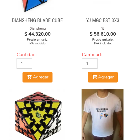
DIANSHENG BLADE CUBE
YJ MGC EST 3X3
Diansheng
YJ
$
44.320,00
$
56.610,00
Precio unitario.
Precio unitario.
IVA incluido.
IVA incluido.
Cantidad:
Cantidad:
Agregar
Agregar