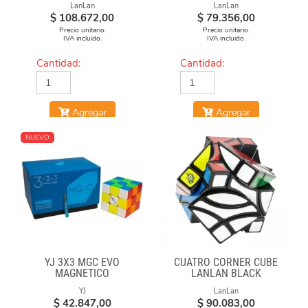
LanLan
LanLan
$
108.672,00
$
79.356,00
Precio unitario.
Precio unitario.
IVA incluido.
IVA incluido.
Cantidad:
Cantidad:
Agregar
Agregar
NUEVO
YJ 3X3 MGC EVO
CUATRO CORNER CUBE
MAGNETICO
LANLAN BLACK
YJ
LanLan
$
42.847,00
$
90.083,00