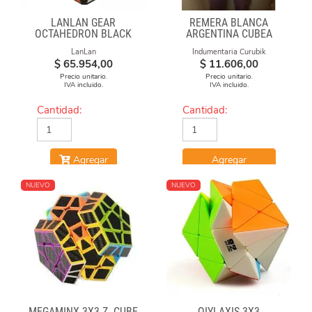
LANLAN GEAR
REMERA BLANCA
OCTAHEDRON BLACK
ARGENTINA CUBEA
LanLan
Indumentaria Curubik
$
65.954,00
$
11.606,00
Precio unitario.
Precio unitario.
IVA incluido.
IVA incluido.
Cantidad:
Cantidad:
Agregar
Agregar
NUEVO
NUEVO
MEGAMINX 3X3 Z- CUBE
QIYI AXIS 3X3