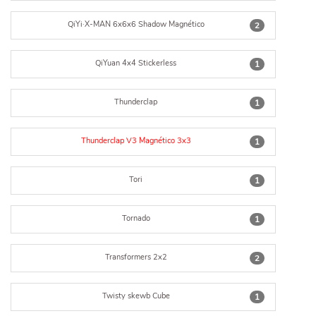
QiYi·X-MAN 6x6x6 Shadow Magnético
2
QiYuan 4x4 Stickerless
1
Thunderclap
1
Thunderclap V3 Magnético 3x3
1
Tori
1
Tornado
1
Transformers 2x2
2
Twisty skewb Cube
1