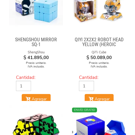
SHENGSHOU MIRROR
QIYI 2X2X2 ROBOT HEAD
SQ-1
YELLOW (HEROIC
LEADER)
ShengShou
QiYi Cube
$
41.895,00
$
50.089,00
Precio unitario.
Precio unitario.
IVA incluido.
IVA incluido.
Cantidad:
Cantidad:
Agregar
Agregar
NUEVO
ENVÍO GRATIS!