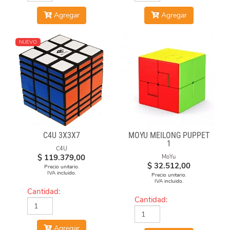
Agregar
Agregar
NUEVO
C4U 3X3X7
MOYU MEILONG PUPPET
1
C4U
$
119.379,00
MoYu
$
32.512,00
Precio unitario.
IVA incluido.
Precio unitario.
IVA incluido.
Cantidad:
Cantidad:
Agregar