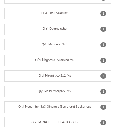
Qiyi Dna Pyraminx
1
QiYi Duomo cube
1
QiYi Magnetic 3x3
1
QiYi Magnetic Pyraminx MS
1
Qiyi Magnético 2x2 Ms
2
Qiyi Mastermorphix 2x2
1
Qiyi Megaminx 3x3 Qiheng s (Sculpture) Stickerless
1
QIYI MIRROR 3X3 BLACK GOLD
1