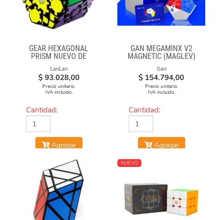
GEAR HEXAGONAL
GAN MEGAMINX V2
PRISM NUEVO DE
MAGNETIC (MAGLEV)
LANLAN
BLACK
LanLan
Gan
$
93.028,00
$
154.794,00
Precio unitario.
Precio unitario.
IVA incluido.
IVA incluido.
Cantidad:
Cantidad:
Agregar
Agregar
NUEVO