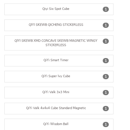
Qiyi Six Spot Cube
1
QIYI SKEWB QICHENG STICKERLESS
1
QIYI SKEWB XMD CONCAVE SKEWB MAGNETIC WINGY
1
STICKERLESS
QiYi Smart Timer
1
QiYi Super Ivy Cube
1
QiYi Valk 3x3 Mini
1
QiYi Valk 4x4x4 Cube Standard Magnetic
1
QiYi Wisdom Ball
1