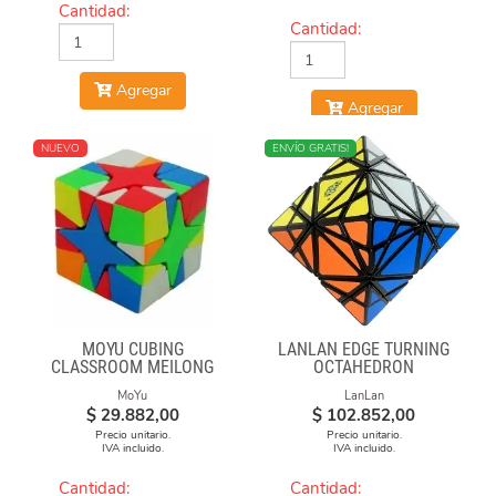
Cantidad:
Cantidad:
Agregar
Agregar
NUEVO
NUEVO
ENVÍO GRATIS!
MOYU CUBING
LANLAN EDGE TURNING
CLASSROOM MEILONG
OCTAHEDRON
POLARIS CUBE
MoYu
LanLan
STICKERLESS
$
29.882,00
$
102.852,00
Precio unitario.
Precio unitario.
IVA incluido.
IVA incluido.
Cantidad:
Cantidad: