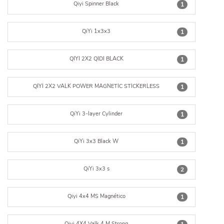
Qiyi Spinner Black
1
QiYi 1x3x3
1
QIYI 2X2 QIDI BLACK
1
QIYI 2X2 VALK POWER MAGNETIC STICKERLESS
1
QiYi 3-layer Cylinder
1
QiYi 3x3 Black W
1
QiYi 3x3 s
2
Qiyi 4x4 MS Magnético
1
Qiyi 4X4 Valk 4 M Strong