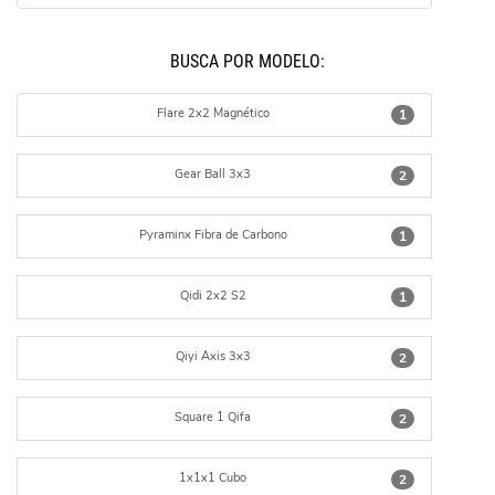
BUSCÁ POR MODELO:
Flare 2x2 Magnético
1
Gear Ball 3x3
2
Pyraminx Fibra de Carbono
1
Qidi 2x2 S2
1
Qiyi Axis 3x3
2
Square 1 Qifa
2
1x1x1 Cubo
2