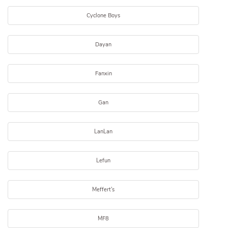
Cyclone Boys
Dayan
Fanxin
Gan
LanLan
Lefun
Meffert's
MF8