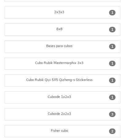
2x3x3
1
8x8
1
Bases para cubos
1
Cubo Rubik Mastermorphix 3x3
1
Cubo Rubik Qiyi 5X5 Qizheng-s Stickerless
1
Cuboide 1x2x3
1
Cuboide 2x2x3
3
Fisher cubo
2