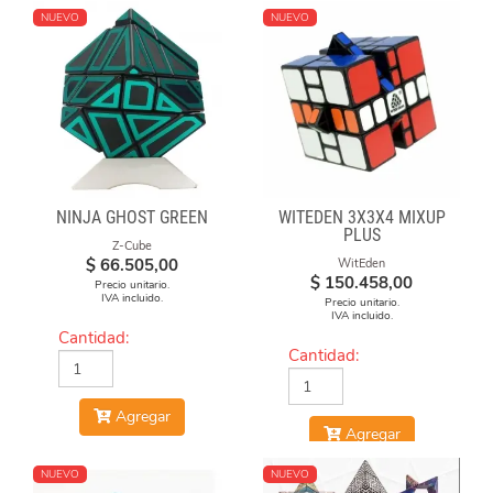
NUEVO
NUEVO
NINJA GHOST GREEN
WITEDEN 3X3X4 MIXUP
PLUS
Z-Cube
$
66.505,00
WitEden
$
150.458,00
Precio unitario.
IVA incluido.
Precio unitario.
IVA incluido.
Cantidad:
Cantidad:
Agregar
Agregar
NUEVO
NUEVO