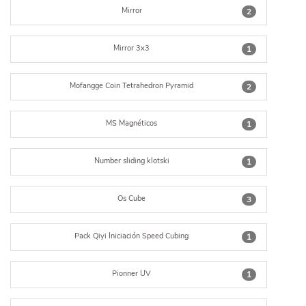
Mirror
2
Mirror 3x3
1
Mofangge Coin Tetrahedron Pyramid
2
MS Magnéticos
1
Number sliding klotski
1
Os Cube
3
Pack Qiyi Iniciación Speed Cubing
1
Pionner UV
1