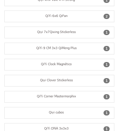
1
QiYi 6x6 QiFan
2
Qiyi 7x7Qixing Stickerless
1
QiYi 9 CM 3x3 QiMeng Plus
1
QiYi Clock Magnético
1
Qiyi Clover Stickerless
1
QiYi Corner Mastermorphix
1
Qiyi cubos
1
QiYi DNA 3x3x3
1