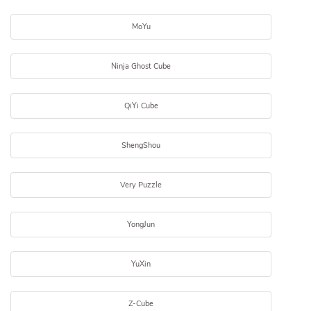
MoYu
Ninja Ghost Cube
QiYi Cube
ShengShou
Very Puzzle
YongJun
YuXin
Z-Cube