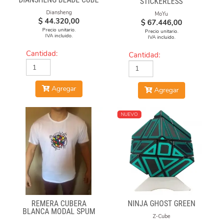
STICKERLESS
Diansheng
MoYu
$
44.320,00
$
67.446,00
Precio unitario.
Precio unitario.
IVA incluido.
IVA incluido.
Cantidad:
Cantidad:
Agregar
Agregar
NUEVO
REMERA CUBERA
NINJA GHOST GREEN
BLANCA MODAL SPUM
Z-Cube
CUBO CON FORMULAS