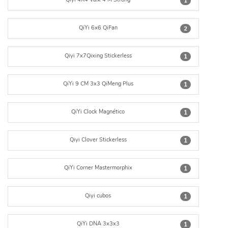
1
QiYi 6x6 QiFan
2
Qiyi 7x7Qixing Stickerless
1
QiYi 9 CM 3x3 QiMeng Plus
1
QiYi Clock Magnético
1
Qiyi Clover Stickerless
1
QiYi Corner Mastermorphix
1
Qiyi cubos
1
QiYi DNA 3x3x3
1