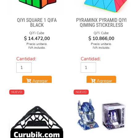
QIYI SQUARE 1 QIFA
PYRAMINX PYRAMID QIYI
BLACK
QIMING STICKERLESS
QiYi Cube
QiYi Cube
$
14.472,00
$
10.866,00
Precio unitario.
Precio unitario.
IVA incluido.
IVA incluido.
Cantidad:
Cantidad:
Agregar
Agregar
NUEVO
NUEVO