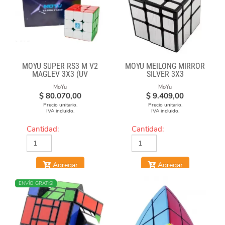
MOYU SUPER RS3 M V2
MOYU MEILONG MIRROR
MAGLEV 3X3 (UV
SILVER 3X3
COATED)
MoYu
MoYu
$
80.070,00
$
9.409,00
Precio unitario.
Precio unitario.
IVA incluido.
IVA incluido.
Cantidad:
Cantidad:
Agregar
Agregar
NUEVO
ENVÍO GRATIS!