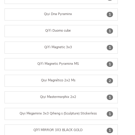
Qiyi Dna Pyraminx
1
QiYi Duomo cube
1
QiYi Magnetic 3x3
1
QiYi Magnetic Pyraminx MS
1
Qiyi Magnético 2x2 Ms
2
Qiyi Mastermorphix 2x2
1
Qiyi Megaminx 3x3 Qiheng s (Sculpture) Stickerless
1
QIYI MIRROR 3X3 BLACK GOLD
1