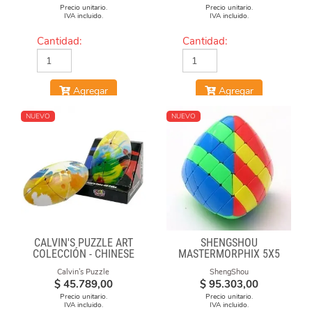
Precio unitario.
Precio unitario.
IVA incluido.
IVA incluido.
Cantidad:
Cantidad:
Agregar
Agregar
NUEVO
NUEVO
CALVIN'S PUZZLE ART
SHENGSHOU
COLECCIÓN - CHINESE
MASTERMORPHIX 5X5
OPERA FACE-OFF CUBE
STICKERLESS
Calvin's Puzzle
ShengShou
(GRAFFITI CAMO)
$
45.789,00
$
95.303,00
Precio unitario.
Precio unitario.
IVA incluido.
IVA incluido.