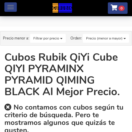
Menú
0
Precio menor a:
Orden:
Filtrar por precio
Precio (menor a mayor)
Cubos Rubik QiYi Cube
QIYI PYRAMINX
PYRAMID QIMING
BLACK Al Mejor Precio.
No contamos con cubos según tu
criterio de búsqueda. Pero te
mostramos algunos que quizás te
gusten.