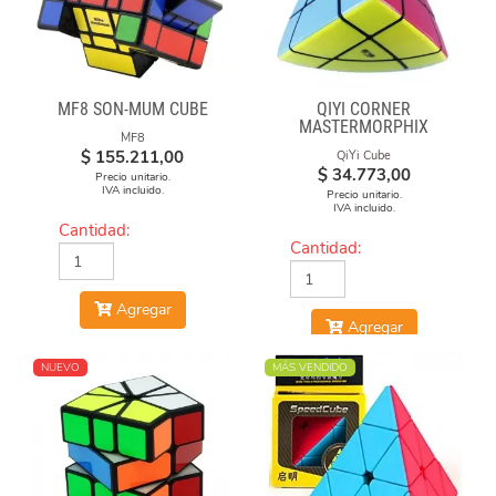
MF8 SON-MUM CUBE
QIYI CORNER
MASTERMORPHIX
MF8
$
155.211,00
QiYi Cube
$
34.773,00
Precio unitario.
IVA incluido.
Precio unitario.
IVA incluido.
Cantidad:
Cantidad:
Agregar
Agregar
NUEVO
MÁS VENDIDO