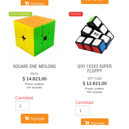
Agregar
MÁS VENDIDO
NUEVO
SQUARE ONE MEILONG
QIYI 1X3X3 SUPER
FLOPPY
MoYu
$
14.823,00
QiYi Cube
$
12.621,00
Precio unitario.
IVA incluido.
Precio unitario.
IVA incluido.
Cantidad:
Cantidad:
Agregar
Agregar