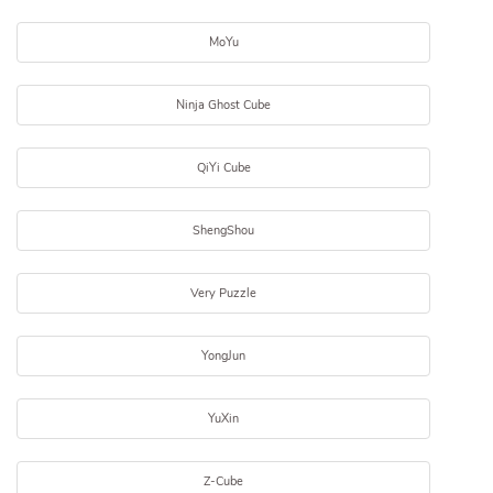
MoYu
Ninja Ghost Cube
QiYi Cube
ShengShou
Very Puzzle
YongJun
YuXin
Z-Cube