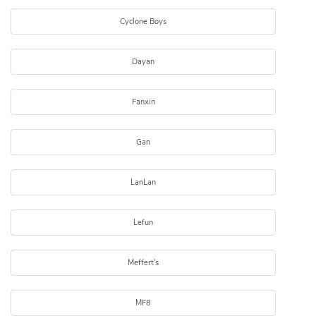
Cyclone Boys
Dayan
Fanxin
Gan
LanLan
Lefun
Meffert's
MF8