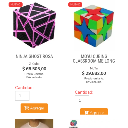
NUEVO
NUEVO
NINJA GHOST ROSA
MOYU CUBING
CLASSROOM MEILONG
Z-Cube
POLARIS CUBE
$
66.505,00
MoYu
STICKERLESS
$
29.882,00
Precio unitario.
IVA incluido.
Precio unitario.
IVA incluido.
Cantidad:
Cantidad:
Agregar
Agregar