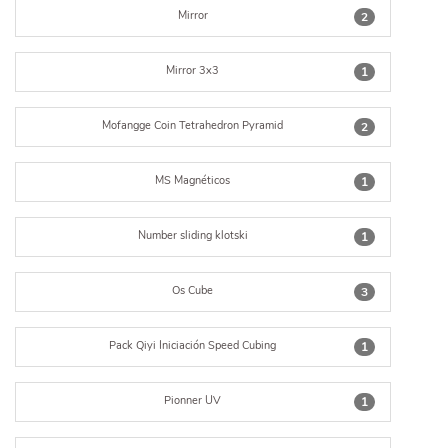
Mirror
2
Mirror 3x3
1
Mofangge Coin Tetrahedron Pyramid
2
MS Magnéticos
1
Number sliding klotski
1
Os Cube
3
Pack Qiyi Iniciación Speed Cubing
1
Pionner UV
1