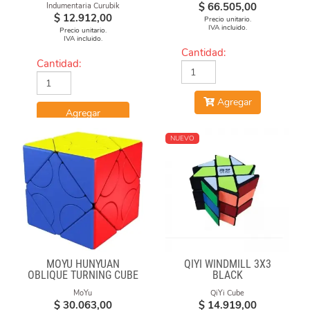
$
66.505,00
Indumentaria Curubik
$
12.912,00
Precio unitario.
IVA incluido.
Precio unitario.
IVA incluido.
Cantidad:
Cantidad:
Agregar
Agregar
NUEVO
MOYU HUNYUAN
QIYI WINDMILL 3X3
OBLIQUE TURNING CUBE
BLACK
1 MIXUP SKEWB
MoYu
QiYi Cube
$
30.063,00
$
14.919,00