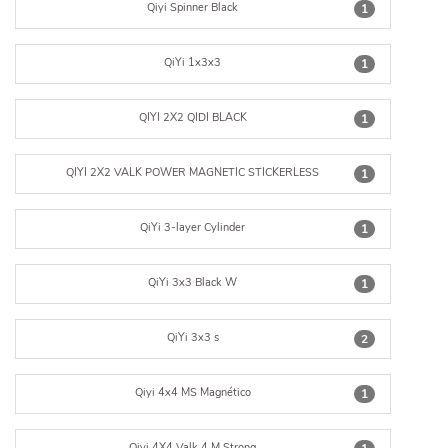
Qiyi Spinner Black
1
QiYi 1x3x3
1
QIYI 2X2 QIDI BLACK
1
QIYI 2X2 VALK POWER MAGNETIC STICKERLESS
1
QiYi 3-layer Cylinder
1
QiYi 3x3 Black W
1
QiYi 3x3 s
2
Qiyi 4x4 MS Magnético
1
Qiyi 4X4 Valk 4 M Strong