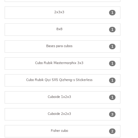
2x3x3
1
8x8
1
Bases para cubos
1
Cubo Rubik Mastermorphix 3x3
1
Cubo Rubik Qiyi 5X5 Qizheng-s Stickerless
1
Cuboide 1x2x3
1
Cuboide 2x2x3
3
Fisher cubo
2