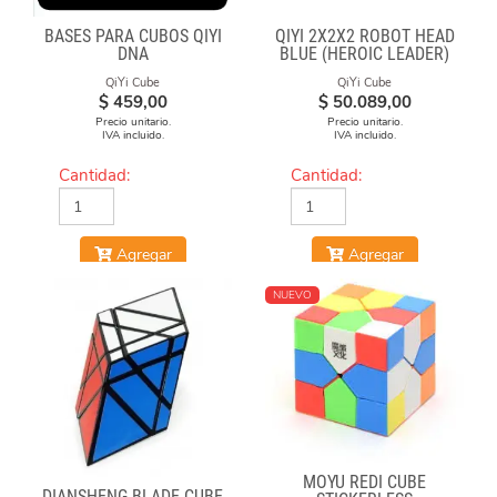
BASES PARA CUBOS QIYI
QIYI 2X2X2 ROBOT HEAD
DNA
BLUE (HEROIC LEADER)
QiYi Cube
QiYi Cube
$
459,00
$
50.089,00
Precio unitario.
Precio unitario.
IVA incluido.
IVA incluido.
Cantidad:
Cantidad:
Agregar
Agregar
NUEVO
MOYU REDI CUBE
DIANSHENG BLADE CUBE