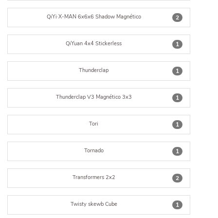
QiYi·X-MAN 6x6x6 Shadow Magnético
2
QiYuan 4x4 Stickerless
1
Thunderclap
1
Thunderclap V3 Magnético 3x3
1
Tori
1
Tornado
1
Transformers 2x2
2
Twisty skewb Cube
1