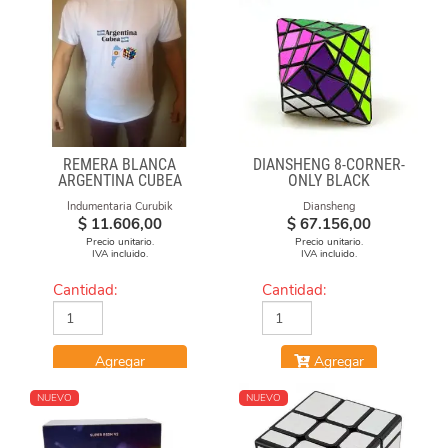
REMERA BLANCA
DIANSHENG 8-CORNER-
ARGENTINA CUBEA
ONLY BLACK
Indumentaria Curubik
Diansheng
$
11.606,00
$
67.156,00
Precio unitario.
Precio unitario.
IVA incluido.
IVA incluido.
Cantidad:
Cantidad:
Agregar
Agregar
NUEVO
NUEVO