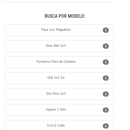
BUSCÁ POR MODELO:
Flare 2x2 Magnético
1
Gear Ball 3x3
2
Pyraminx Fibra de Carbono
1
Qidi 2x2 S2
1
Qiyi Axis 3x3
2
Square 1 Qifa
2
1x1x1 Cubo
2