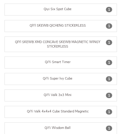
Qiyi Six Spot Cube
1
QIYI SKEWB QICHENG STICKERLESS
1
QIYI SKEWB XMD CONCAVE SKEWB MAGNETIC WINGY
1
STICKERLESS
QiYi Smart Timer
1
QiYi Super Ivy Cube
1
QiYi Valk 3x3 Mini
1
QiYi Valk 4x4x4 Cube Standard Magnetic
1
QiYi Wisdom Ball
1