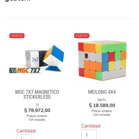
NUEVO
NUEVO
MGC 7X7 MAGNÉTICO
MEILONG 4X4
STICKERLESS
MoYu
$
18.589,00
YJ
$
78.972,00
Precio unitario.
IVA incluido.
Precio unitario.
IVA incluido.
Cantidad:
Cantidad: