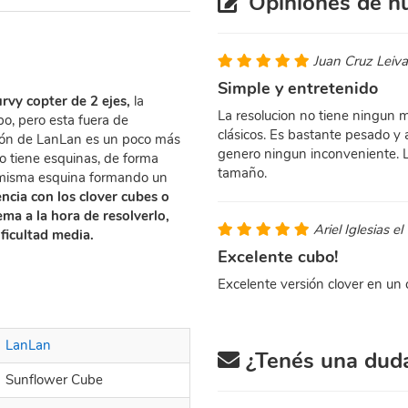
Opiniones de nu
Juan Cruz Leiv
Simple y entretenido
vy copter de 2 ejes,
la
La resolucion no tiene ningun m
o, pero esta fuera de
clásicos. Es bastante pesado y 
rsión de LanLan es un poco más
genero ningun inconveniente. 
o tiene esquinas, de forma
tamaño.
 misma esquina formando un
ncia con los clover cubes o
ma a la hora de resolverlo,
Ariel Iglesias e
ificultad media.
Excelente cubo!
Excelente versión clover en un 
LanLan
¿Tenés una duda 
Sunflower Cube