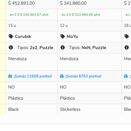
$
452.891,00
$
341.880,00
$
2
en 3 X $ 150.963,67 s/int
en 3 X $ 113.960,00 s/int
en 
15 u.
12 u.
18 u
Curubik
MoYu
Tipos:
2x2
,
Puzzle
Tipos:
NxN
,
Puzzle
Mendoza
Mendoza
Me
¡Sumás 11608 puntos!
¡Sumás 8763 puntos!
¡
NO
NO
NO
Plástico
Plástico
Plá
Black
Stickerless
Bla