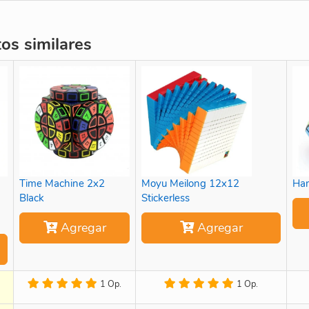
s similares
Time Machine 2x2
Moyu Meilong 12x12
Han
Black
Stickerless
Agregar
Agregar
1 Op.
1 Op.