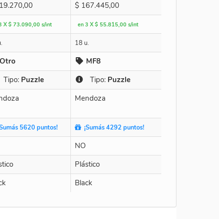
19.270,00
$
167.445,00
3 X $ 73.090,00 s/int
en 3 X $ 55.815,00 s/int
.
18 u.
Otro
MF8
Tipo:
Puzzle
Tipo:
Puzzle
ndoza
Mendoza
Sumás 5620 puntos!
¡Sumás 4292 puntos!
NO
stico
Plástico
ck
Black