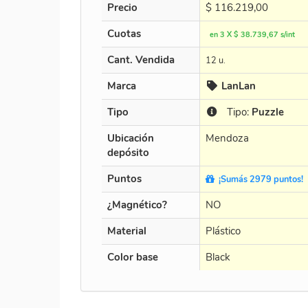
Precio
$
116.219,00
Cuotas
en 3 X $ 38.739,67 s/int
Cant. Vendida
12 u.
Marca
LanLan
Tipo
Tipo:
Puzzle
Ubicación
Mendoza
depósito
Puntos
¡Sumás 2979 puntos!
¿Magnético?
NO
Material
Plástico
Color base
Black