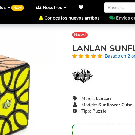
lus
Nosotros
New!
Conocé los nuevos arribos
Envíos gr
Inicio
LanLan
Sunflower C
Nuevo!
LANLAN SUNF
Basado en 2 o
Marca:
LanLan
Modelo:
Sunflower Cube
Tipo:
Puzzle