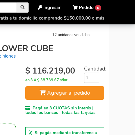
Ingresar
Pedido
0
atis a tu domicilio comprando $150.000,00 o más
ube
LanLan Sunflower Cube
12 unidades vendidas
LOWER CUBE
piniones
$
116.219,00
Cantidad:
en 3 X $ 38.739,67 s/int
Agregar al pedido
Pagá en 3 CUOTAS sin interés |
todos los bancos | todas las tarjetas
Si pagás mediante transferencia