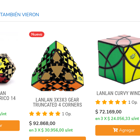
TAMBIÉN VIERON
Nuevo
LAN
LANLAN CURVY WIN
RICO 14
LANLAN 3X3X3 GEAR
1 Op.
E BLACK
TRUNCATED 4 CORNERS
$ 72.169,00
/int
1 Op.
en 3 X $ 24.056,33 s/int
$ 92.868,00
r
Agregar
en 3 X $ 30.956,00 s/int