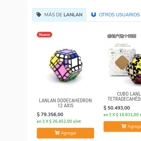
MÁS DE
LANLAN
OTROS USUARIOS 
Nuevo
CUBO LAN
TETRADECAHÉD
LANLAN DODECAHEDRON
FACES GEAR CUB
12 AXIS
$ 50.493,00
$ 79.356,00
en 3 X $ 16.831,00 s
en 3 X $ 26.452,00 s/int
Agrega
Agregar