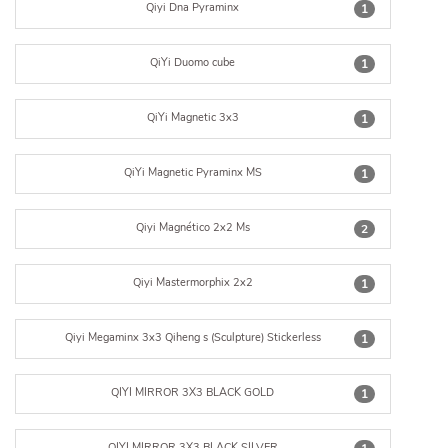
Qiyi Dna Pyraminx
1
QiYi Duomo cube
1
QiYi Magnetic 3x3
1
QiYi Magnetic Pyraminx MS
1
Qiyi Magnético 2x2 Ms
2
Qiyi Mastermorphix 2x2
1
Qiyi Megaminx 3x3 Qiheng s (Sculpture) Stickerless
1
QIYI MIRROR 3X3 BLACK GOLD
1
QIYI MIRROR 3X3 BLACK SILVER