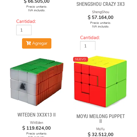
$
66.505,00
SHENGSHOU CRAZY 3X3
Precio unitario.
IVA incluido.
ShengShou
$
57.164,00
Cantidad:
Precio unitario.
IVA incluido.
Cantidad:
Agregar
Agregar
NUEVO
WITEDEN 3X3X13 II
MOYU MEILONG PUPPET
II
WitEden
$
119.624,00
MoYu
$
32.512,00
Precio unitario.