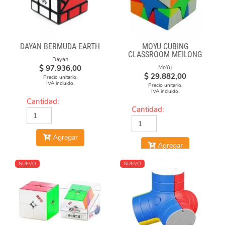
DAYAN BERMUDA EARTH
MOYU CUBING
CLASSROOM MEILONG
Dayan
POLARIS CUBE
$
97.936,00
MoYu
STICKERLESS
$
29.882,00
Precio unitario.
IVA incluido.
Precio unitario.
IVA incluido.
Cantidad:
Cantidad:
Agregar
Agregar
NUEVO
NUEVO