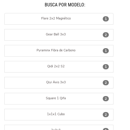
BUSCÁ POR MODELO:
Flare 2x2 Magnético
1
Gear Ball 3x3
2
Pyraminx Fibra de Carbono
1
Qidi 2x2 S2
1
Qiyi Axis 3x3
2
Square 1 Qifa
2
1x1x1 Cubo
2