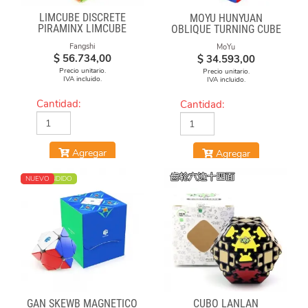
LIMCUBE DISCRETE
MOYU HUNYUAN
PIRAMINX LIMCUBE
OBLIQUE TURNING CUBE
2 MIUP SKEWB
Fangshi
MoYu
$
56.734,00
$
34.593,00
Precio unitario.
Precio unitario.
IVA incluido.
IVA incluido.
Cantidad:
Cantidad:
Agregar
Agregar
MÁS VENDIDO
NUEVO
GAN SKEWB MAGNETICO
CUBO LANLAN