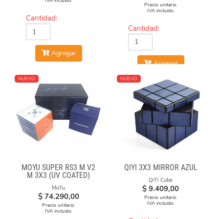
IVA incluido.
Precio unitario.
IVA incluido.
Cantidad:
Cantidad:
Agregar
Agregar
NUEVO
NUEVO
MOYU SUPER RS3 M V2
QIYI 3X3 MIRROR AZUL
M 3X3 (UV COATED)
QiYi Cube
$
9.409,00
MoYu
$
74.290,00
Precio unitario.
IVA incluido.
Precio unitario.
IVA incluido.