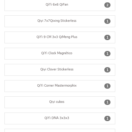
QiYi 6x6 QiFan
2
Qiyi 7x7Qixing Stickerless
1
QiYi 9 CM 3x3 QiMeng Plus
1
QiYi Clock Magnético
1
Qiyi Clover Stickerless
1
QiYi Corner Mastermorphix
1
Qiyi cubos
1
QiYi DNA 3x3x3
1