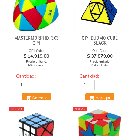
MASTERMORPHIX 3X3
QIYI DUOMO CUBE
QIYI
BLACK
QiYi Cube
QiYi Cube
$
14.919,00
$
37.879,00
Precio unitario.
Precio unitario.
IVA incluido.
IVA incluido.
Cantidad:
Cantidad:
Agregar
Agregar
NUEVO
NUEVO