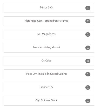
Mirror 3x3
1
Mofangge Coin Tetrahedron Pyramid
2
MS Magnéticos
1
Number sliding klotski
1
Os Cube
3
Pack Qiyi Iniciación Speed Cubing
1
Pionner UV
1
Qiyi Spinner Black
1