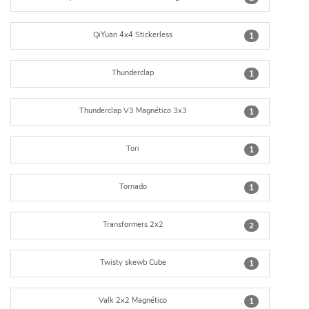
QiYuan 4x4 Stickerless
1
Thunderclap
1
Thunderclap V3 Magnético 3x3
1
Tori
1
Tornado
1
Transformers 2x2
2
Twisty skewb Cube
1
Valk 2x2 Magnético
1