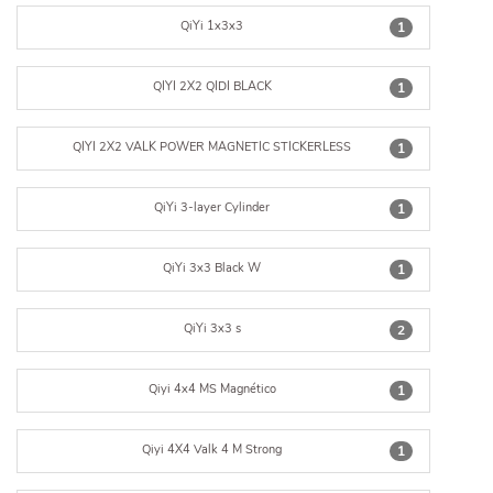
QiYi 1x3x3
1
QIYI 2X2 QIDI BLACK
1
QIYI 2X2 VALK POWER MAGNETIC STICKERLESS
1
QiYi 3-layer Cylinder
1
QiYi 3x3 Black W
1
QiYi 3x3 s
2
Qiyi 4x4 MS Magnético
1
Qiyi 4X4 Valk 4 M Strong
1