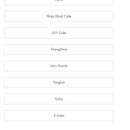
Ninja Ghost Cube
QiYi Cube
ShengShou
Very Puzzle
YongJun
YuXin
Z-Cube