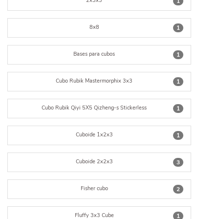
2x3x3
1
8x8
1
Bases para cubos
1
Cubo Rubik Mastermorphix 3x3
1
Cubo Rubik Qiyi 5X5 Qizheng-s Stickerless
1
Cuboide 1x2x3
1
Cuboide 2x2x3
3
Fisher cubo
2
Fluffy 3x3 Cube
1