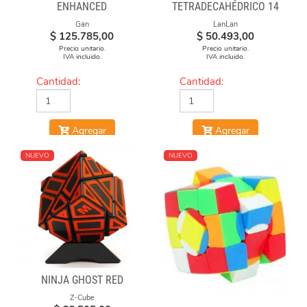
ENHANCED
TETRADECAHÉDRICO 14
FACES GEAR CUBE
Gan
LanLan
BLACK
$
125.785,00
$
50.493,00
Precio unitario.
Precio unitario.
IVA incluido.
IVA incluido.
Cantidad:
Cantidad:
Agregar
Agregar
NUEVO
NUEVO
NINJA GHOST RED
Z-Cube