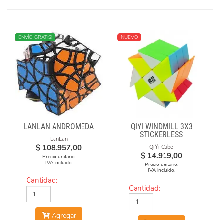
NUEVO
ENVÍO GRATIS!
NUEVO
LANLAN ANDROMEDA
QIYI WINDMILL 3X3
STICKERLESS
LanLan
$
108.957,00
QiYi Cube
$
14.919,00
Precio unitario.
IVA incluido.
Precio unitario.
IVA incluido.
Cantidad:
Cantidad:
Agregar