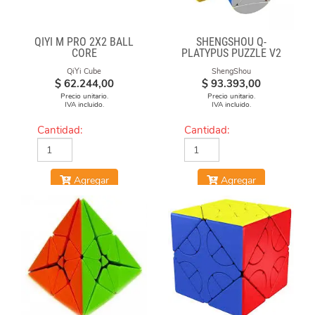
QIYI M PRO 2X2 BALL
SHENGSHOU Q-
CORE
PLATYPUS PUZZLE V2
QiYi Cube
ShengShou
$
62.244,00
$
93.393,00
Precio unitario.
Precio unitario.
IVA incluido.
IVA incluido.
Cantidad:
Cantidad:
Agregar
Agregar