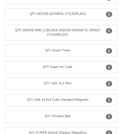
QIYI SKEWB QICHENG STICKERLESS
1
QIYI SKEWB XMD CONCAVE SKEWB MAGNETIC WINGY
1
STICKERLESS
QiYi Smart Timer
1
QiYi Super Ivy Cube
1
QiYi Valk 3x3 Mini
1
QiYi Valk 4x4x4 Cube Standard Magnetic
1
QiYi Wisdom Ball
1
QiYi·X-MAN 6x6x6 Shadow Magnético
2