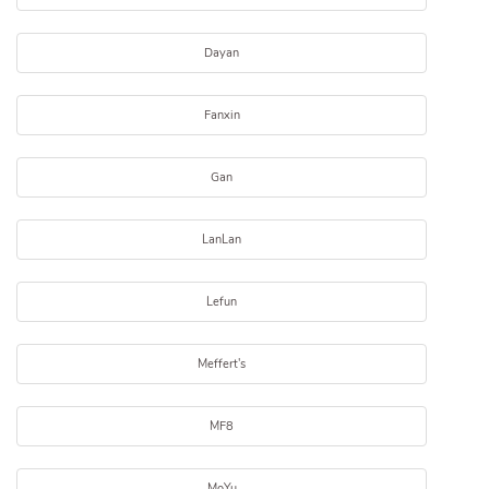
Dayan
Fanxin
Gan
LanLan
Lefun
Meffert's
MF8
MoYu