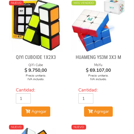
NUEVO
MÁS VENDIDO
QIYI CUBOIDE 1X2X3
HUAMENG YS3M 3X3 M
QiYi Cube
MoYu
$
9.750,00
$
69.107,00
Precio unitario.
Precio unitario.
IVA incluido.
IVA incluido.
Cantidad:
Cantidad:
Agregar
Agregar
NUEVO
NUEVO