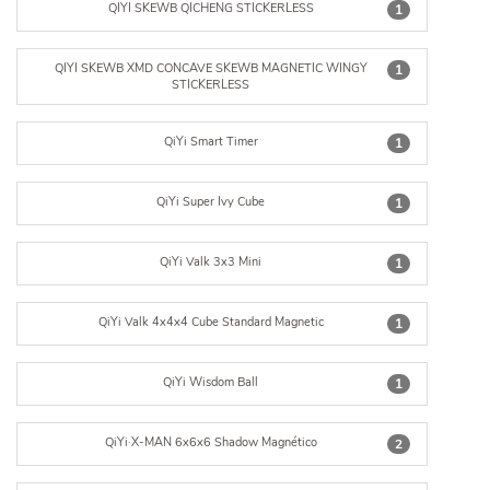
QIYI SKEWB QICHENG STICKERLESS
1
QIYI SKEWB XMD CONCAVE SKEWB MAGNETIC WINGY
1
STICKERLESS
QiYi Smart Timer
1
QiYi Super Ivy Cube
1
QiYi Valk 3x3 Mini
1
QiYi Valk 4x4x4 Cube Standard Magnetic
1
QiYi Wisdom Ball
1
QiYi·X-MAN 6x6x6 Shadow Magnético
2