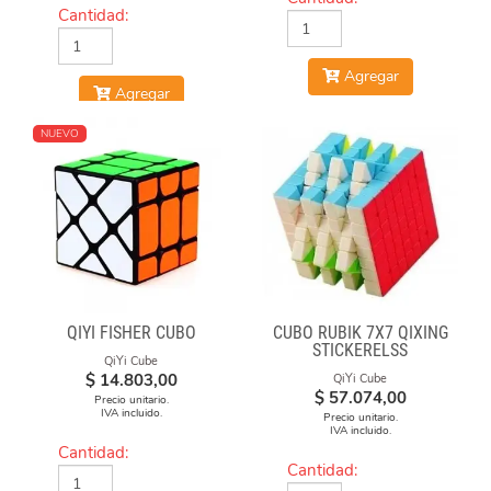
Cantidad:
Agregar
Agregar
NUEVO
QIYI FISHER CUBO
CUBO RUBIK 7X7 QIXING
STICKERELSS
QiYi Cube
$
14.803,00
QiYi Cube
$
57.074,00
Precio unitario.
IVA incluido.
Precio unitario.
IVA incluido.
Cantidad:
Cantidad: