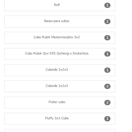
8x8
1
Bases para cubos
1
Cubo Rubik Mastermorphix 3x3
1
Cubo Rubik Qiyi 5X5 Qizheng-s Stickerless
1
Cuboide 1x2x3
1
Cuboide 2x2x3
3
Fisher cubo
2
Fluffy 3x3 Cube
1