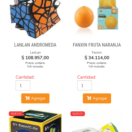
LANLAN ANDROMEDA
FANXIN FRUTA NARANJA
LanLan
Fanxin
$
108.957,00
$
34.114,00
Precio unitario.
Precio unitario.
IVA incluido.
IVA incluido.
Cantidad:
Cantidad:
Agregar
Agregar
NUEVO
NUEVO