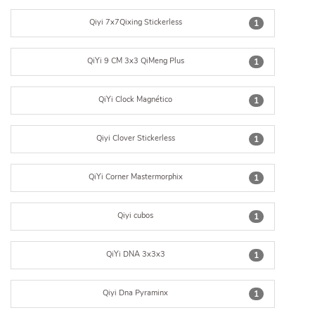
Qiyi 7x7Qixing Stickerless
1
QiYi 9 CM 3x3 QiMeng Plus
1
QiYi Clock Magnético
1
Qiyi Clover Stickerless
1
QiYi Corner Mastermorphix
1
Qiyi cubos
1
QiYi DNA 3x3x3
1
Qiyi Dna Pyraminx
1