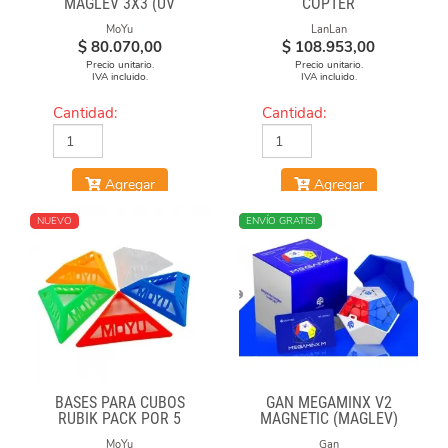
MAGLEV 3X3 (UV
COPTER
COATED)
MoYu
LanLan
$
80.070,00
$
108.953,00
Precio unitario.
Precio unitario.
IVA incluido.
IVA incluido.
Cantidad:
Cantidad:
Agregar
Agregar
NUEVO
NUEVO
ENVÍO GRATIS!
BASES PARA CUBOS
GAN MEGAMINX V2
RUBIK PACK POR 5
MAGNETIC (MAGLEV)
UNIDADES
BLACK
MoYu
Gan