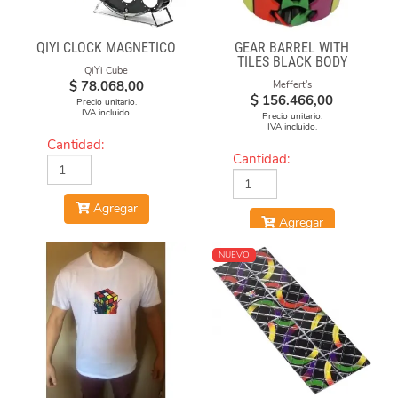
QIYI CLOCK MAGNÉTICO
GEAR BARREL WITH
TILES BLACK BODY
QiYi Cube
$
78.068,00
Meffert's
$
156.466,00
Precio unitario.
IVA incluido.
Precio unitario.
IVA incluido.
Cantidad:
Cantidad:
Agregar
Agregar
NUEVO