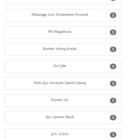
Mofangge Coin Tetrahedron Pyramid
2
MS Magnéticos
1
Number sliding klotski
1
Os Cube
3
Pack Qiyi Iniciación Speed Cubing
1
Pionner UV
1
Qiyi Spinner Black
1
QiYi 1x3x3
1