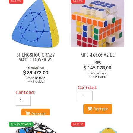
NUEVO
NUEVO
SHENGSHOU CRAZY
MF8 4X5X6 V2 LE
MAGIC TOWER V2
MF8
$
145.078,00
ShengShou
$
89.472,00
Precio unitario.
IVA incluido.
Precio unitario.
IVA incluido.
Cantidad:
Cantidad:
Agregar
Agregar
NUEVO
ENVÍO GRATIS!
NUEVO