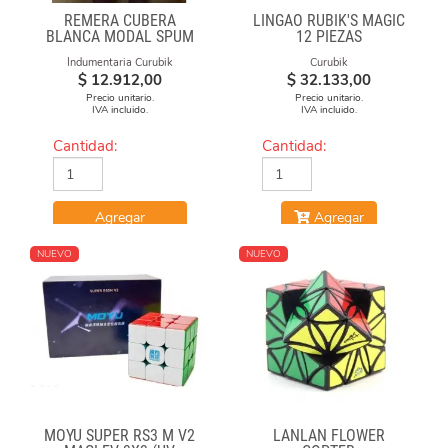
REMERA CUBERA
LINGAO RUBIK'S MAGIC
BLANCA MODAL SPUM
12 PIEZAS
CUBO FUEGO
Indumentaria Curubik
Curubik
$
12.912,00
$
32.133,00
Precio unitario.
Precio unitario.
IVA incluido.
IVA incluido.
Cantidad:
Cantidad:
Agregar
Agregar
NUEVO
NUEVO
MOYU SUPER RS3 M V2
LANLAN FLOWER