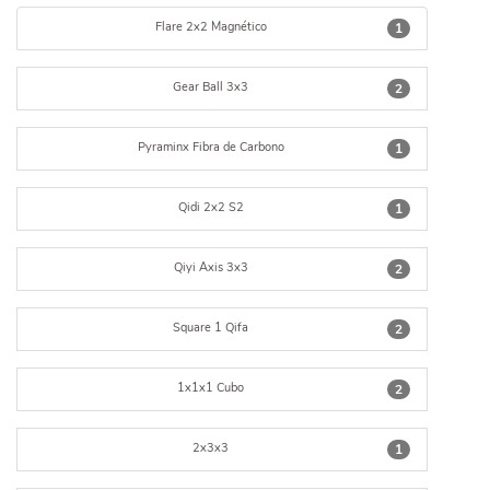
Flare 2x2 Magnético
1
Gear Ball 3x3
2
Pyraminx Fibra de Carbono
1
Qidi 2x2 S2
1
Qiyi Axis 3x3
2
Square 1 Qifa
2
1x1x1 Cubo
2
2x3x3
1