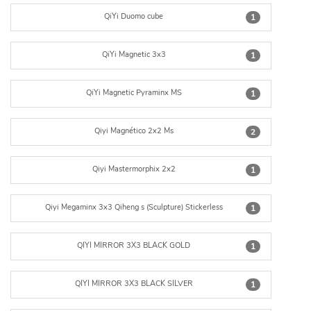
QiYi Duomo cube
1
QiYi Magnetic 3x3
1
QiYi Magnetic Pyraminx MS
1
Qiyi Magnético 2x2 Ms
2
Qiyi Mastermorphix 2x2
1
Qiyi Megaminx 3x3 Qiheng s (Sculpture) Stickerless
1
QIYI MIRROR 3X3 BLACK GOLD
1
QIYI MIRROR 3X3 BLACK SILVER
1