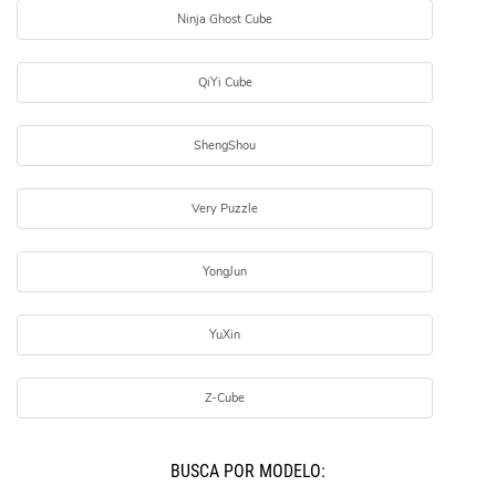
Ninja Ghost Cube
QiYi Cube
ShengShou
Very Puzzle
YongJun
YuXin
Z-Cube
BUSCÁ POR MODELO: