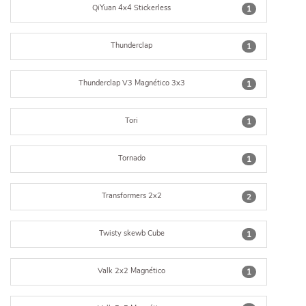
QiYuan 4x4 Stickerless
1
Thunderclap
1
Thunderclap V3 Magnético 3x3
1
Tori
1
Tornado
1
Transformers 2x2
2
Twisty skewb Cube
1
Valk 2x2 Magnético
1