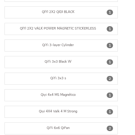
QIYI 2X2 QIDI BLACK
1
QIYI 2X2 VALK POWER MAGNETIC STICKERLESS
1
QiYi 3-layer Cylinder
1
QiYi 3x3 Black W
1
QiYi 3x3 s
2
Qiyi 4x4 MS Magnético
1
Qiyi 4X4 Valk 4 M Strong
1
QiYi 6x6 QiFan
2