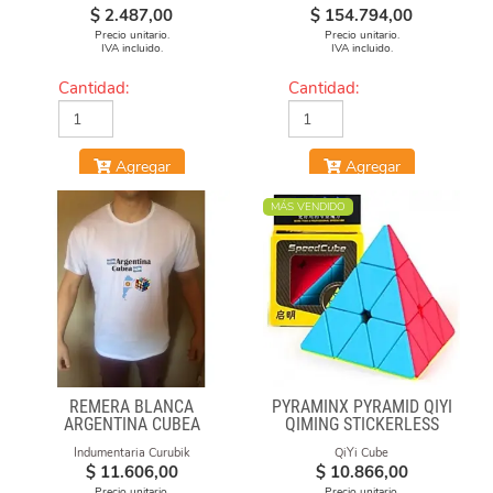
$
2.487,00
$
154.794,00
Precio unitario.
Precio unitario.
IVA incluido.
IVA incluido.
Cantidad:
Cantidad:
Agregar
Agregar
MÁS VENDIDO
REMERA BLANCA
PYRAMINX PYRAMID QIYI
ARGENTINA CUBEA
QIMING STICKERLESS
Indumentaria Curubik
QiYi Cube
$
11.606,00
$
10.866,00
Precio unitario.
Precio unitario.