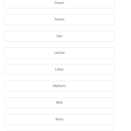
Dayan
Fanxin
Gan
LanLan
Lefun
Meffert's
MF8
MoYu