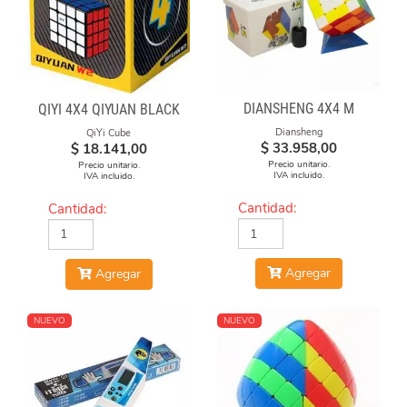
DIANSHENG 4X4 M
QIYI 4X4 QIYUAN BLACK
Diansheng
QiYi Cube
$
33.958,00
$
18.141,00
Precio unitario.
Precio unitario.
IVA incluido.
IVA incluido.
Cantidad:
Cantidad:
Agregar
Agregar
NUEVO
NUEVO