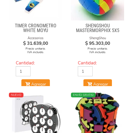
TIMER CRONÓMETRO
SHENGSHOU
WHITE MOYU
MASTERMORPHIX 5X5
STICKERLESS
Accesorios
ShengShou
$
31.639,00
$
95.303,00
Precio unitario.
Precio unitario.
IVA incluido.
IVA incluido.
Cantidad:
Cantidad:
Agregar
Agregar
NUEVO
MÁS VENDIDO
ENVÍO GRATIS!