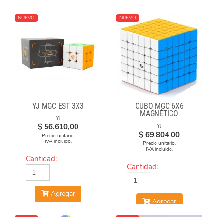
NUEVO
NUEVO
YJ MGC EST 3X3
CUBO MGC 6X6
MAGNÉTICO
YJ
STICKERLESS
$
56.610,00
YJ
$
69.804,00
Precio unitario.
IVA incluido.
Precio unitario.
IVA incluido.
Cantidad:
Cantidad:
Agregar
Agregar