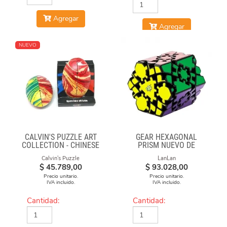
Agregar
Agregar
NUEVO
CALVIN'S PUZZLE ART
GEAR HEXAGONAL
COLLECTION - CHINESE
PRISM NUEVO DE
OPERA FACE-OFF CUBE
LANLAN
Calvin's Puzzle
LanLan
(MOLTEN LAVA)
$
45.789,00
$
93.028,00
Precio unitario.
Precio unitario.
IVA incluido.
IVA incluido.
Cantidad:
Cantidad: