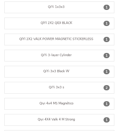
QiYi 1x3x3
1
QIYI 2X2 QIDI BLACK
1
QIYI 2X2 VALK POWER MAGNETIC STICKERLESS
1
QiYi 3-layer Cylinder
1
QiYi 3x3 Black W
1
QiYi 3x3 s
2
Qiyi 4x4 MS Magnético
1
Qiyi 4X4 Valk 4 M Strong
1