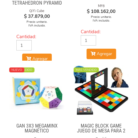
TETRAHEDRON PYRAMID
MF8
STICKERLESS
$
108.162,00
QiYi Cube
$
37.879,00
Precio unitario.
IVA incluido.
Precio unitario.
IVA incluido.
Cantidad:
Cantidad:
Agregar
Agregar
MÁS VENDIDO
NUEVO
MÁS VENDIDO
GAN 3X3 MEGAMINX
MAGIC BLOCK GAME
MAGNÉTICO
JUEGO DE MESA PARA 2