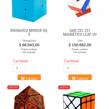
SHENGHOU MIRROR SQ-
GAN 2X2 251
0
MAGNÉTICO LEAP UV
ShengShou
Gan
$
66.943,00
$
150.682,00
Precio unitario.
Precio unitario.
IVA incluido.
IVA incluido.
Cantidad:
Cantidad:
Agregar
Agregar
NUEVO
NUEVO