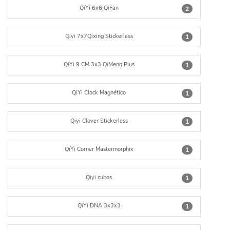
QiYi 6x6 QiFan
2
Qiyi 7x7Qixing Stickerless
1
QiYi 9 CM 3x3 QiMeng Plus
1
QiYi Clock Magnético
1
Qiyi Clover Stickerless
1
QiYi Corner Mastermorphix
1
Qiyi cubos
1
QiYi DNA 3x3x3
1