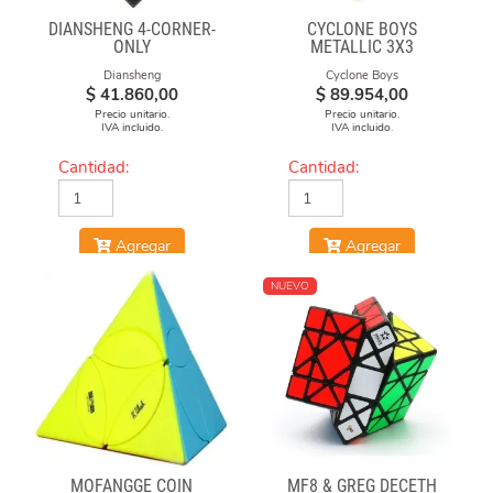
DIANSHENG 4-CORNER-
CYCLONE BOYS
ONLY
METALLIC 3X3
MAGNETICO MACARON
Diansheng
Cyclone Boys
$
41.860,00
$
89.954,00
Precio unitario.
Precio unitario.
IVA incluido.
IVA incluido.
Cantidad:
Cantidad:
Agregar
Agregar
NUEVO
MOFANGGE COIN
MF8 & GREG DECETH