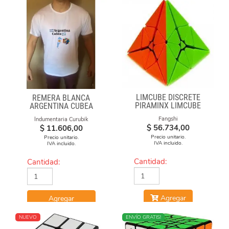
LIMCUBE DISCRETE
REMERA BLANCA
PIRAMINX LIMCUBE
ARGENTINA CUBEA
Fangshi
Indumentaria Curubik
$
56.734,00
$
11.606,00
Precio unitario.
Precio unitario.
IVA incluido.
IVA incluido.
Cantidad:
Cantidad:
Agregar
Agregar
NUEVO
ENVÍO GRATIS!