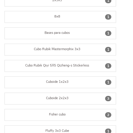
2x3x3
1
8x8
1
Bases para cubos
1
Cubo Rubik Mastermorphix 3x3
1
Cubo Rubik Qiyi 5X5 Qizheng-s Stickerless
1
Cuboide 1x2x3
1
Cuboide 2x2x3
3
Fisher cubo
2
Fluffy 3x3 Cube
1