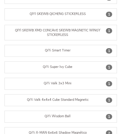
QIYI SKEWB QICHENG STICKERLESS
1
QIYI SKEWB XMD CONCAVE SKEWB MAGNETIC WINGY
1
STICKERLESS
QiYi Smart Timer
1
QiYi Super Ivy Cube
1
QiYi Valk 3x3 Mini
1
QiYi Valk 4x4x4 Cube Standard Magnetic
1
QiYi Wisdom Ball
1
QiYi·X-MAN 6x6x6 Shadow Magnético
2