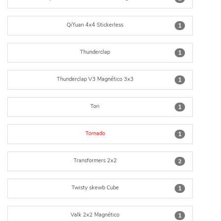
QiYuan 4x4 Stickerless
1
Thunderclap
1
Thunderclap V3 Magnético 3x3
1
Tori
1
Tornado
1
Transformers 2x2
2
Twisty skewb Cube
1
Valk 2x2 Magnético
1