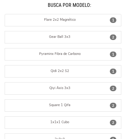
BUSCÁ POR MODELO:
Flare 2x2 Magnético
1
Gear Ball 3x3
2
Pyraminx Fibra de Carbono
1
Qidi 2x2 S2
1
Qiyi Axis 3x3
2
Square 1 Qifa
2
1x1x1 Cubo
2