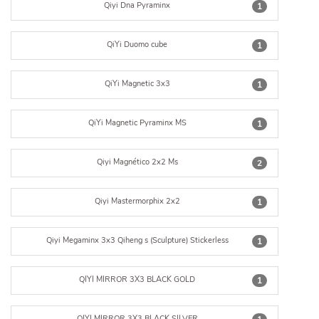
Qiyi Dna Pyraminx
1
QiYi Duomo cube
1
QiYi Magnetic 3x3
1
QiYi Magnetic Pyraminx MS
1
Qiyi Magnético 2x2 Ms
2
Qiyi Mastermorphix 2x2
1
Qiyi Megaminx 3x3 Qiheng s (Sculpture) Stickerless
1
QIYI MIRROR 3X3 BLACK GOLD
1
QIYI MIRROR 3X3 BLACK SILVER