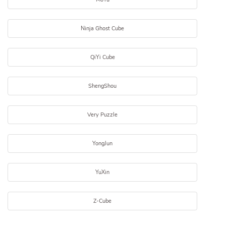
Ninja Ghost Cube
QiYi Cube
ShengShou
Very Puzzle
YongJun
YuXin
Z-Cube