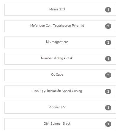
Mirror 3x3
1
Mofangge Coin Tetrahedron Pyramid
2
MS Magnéticos
1
Number sliding klotski
1
Os Cube
3
Pack Qiyi Iniciación Speed Cubing
1
Pionner UV
1
Qiyi Spinner Black
1