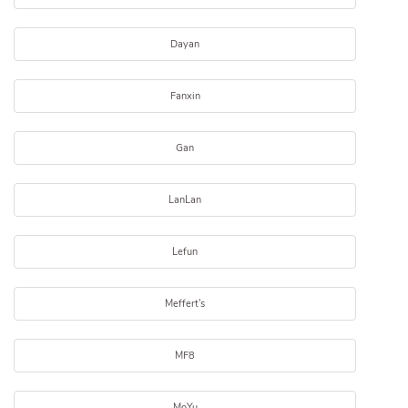
Dayan
Fanxin
Gan
LanLan
Lefun
Meffert's
MF8
MoYu