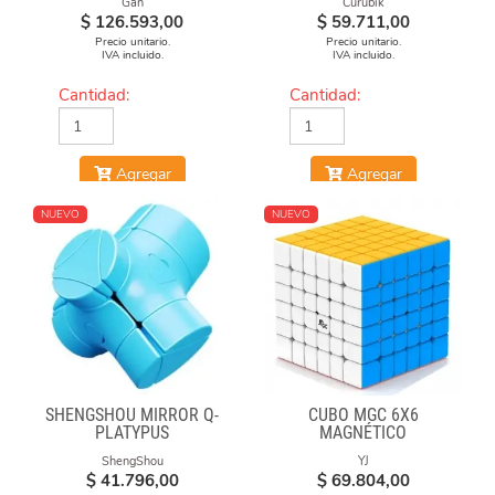
Gan
Curubik
$
126.593,00
$
59.711,00
Precio unitario.
Precio unitario.
IVA incluido.
IVA incluido.
Cantidad:
Cantidad:
Agregar
Agregar
NUEVO
NUEVO
SHENGSHOU MIRROR Q-
CUBO MGC 6X6
PLATYPUS
MAGNÉTICO
STICKERLESS
ShengShou
YJ
$
41.796,00
$
69.804,00