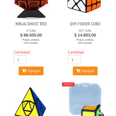
NINJA GHOST RED
QIYI FISHER CUBO
Z-Cube
QiYi Cube
$
66.505,00
$
14.803,00
Precio unitario.
Precio unitario.
IVA incluido.
IVA incluido.
Cantidad:
Cantidad:
Agregar
Agregar
NUEVO