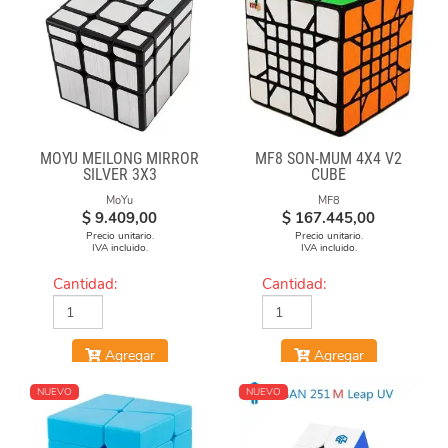
MOYU MEILONG MIRROR
MF8 SON-MUM 4X4 V2
SILVER 3X3
CUBE
MoYu
MF8
$
9.409,00
$
167.445,00
Precio unitario.
Precio unitario.
IVA incluido.
IVA incluido.
Cantidad:
Cantidad:
Agregar
Agregar
NUEVO
NUEVO