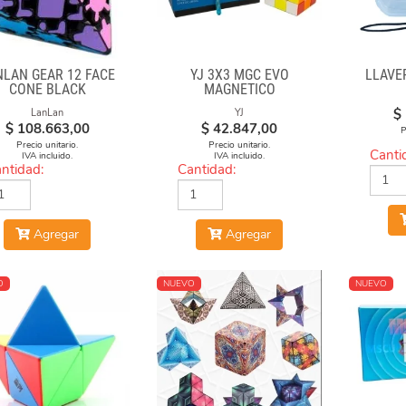
NLAN GEAR 12 FACE
YJ 3X3 MGC EVO
LLAVE
CONE BLACK
MAGNETICO
$
LanLan
YJ
$
108.663,00
$
42.847,00
P
Precio unitario.
Precio unitario.
Canti
IVA incluido.
IVA incluido.
ntidad:
Cantidad:
Agregar
Agregar
O
NUEVO
NUEVO