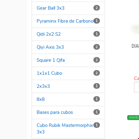
Gear Ball 3x3
2
Pyraminx Fibra de Carbono
1
Qidi 2x2 S2
1
DI
Qiyi Axis 3x3
2
Square 1 Qifa
2
1x1x1 Cubo
2
Ca
2x3x3
1
8x8
1
Bases para cubos
1
NUEV
ENVÍO
Cubo Rubik Mastermorphix
1
3x3