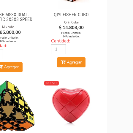
E MS3X DUAL-
QIYI FISHER CUBO
IC 3X3X3 SPEED
QiYi Cube
 STICKERLESS
$
14.803,00
MS cube
65.800,00
Precio unitario.
IVA incluido.
recio unitario.
Cantidad:
IVA incluido.
dad:
Agregar
Agregar
NUEVO