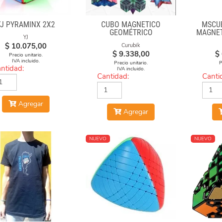
YJ PYRAMINX 2X2
CUBO MAGNÉTICO
MSCUB
GEOMÉTRICO
MAGNET
YJ
CUBE
$
10.075,00
Curubik
$
9.338,00
$
Precio unitario.
IVA incluido.
Precio unitario.
P
ntidad:
IVA incluido.
Cantidad:
Canti
Agregar
Agregar
NUEVO
NUEVO