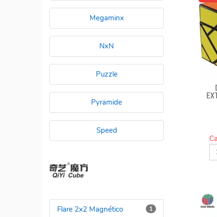
Megaminx
NxN
Puzzle
EX
Pyramide
Speed
Ca
Flare 2x2 Magnético
1