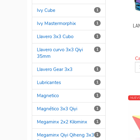
Ivy Cube
1
Ivy Mastermorphix
1
LA
Llavero 3x3 Cubo
1
Llavero curvo 3x3 Qiyi
1
35mm
Ca
Llavero Gear 3x3
1
Lubricantes
1
Magnetico
1
NUEV
Magnético 3x3 Qiyi
1
Megaminx 2x2 Kilominx
1
Megaminx Qiyi Qiheng 3x3
1