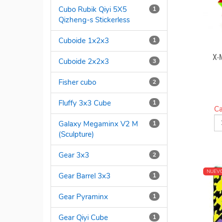
Cubo Rubik Qiyi 5X5
1
Qizheng-s Stickerless
Cuboide 1x2x3
1
X-
Cuboide 2x2x3
3
Fisher cubo
2
Fluffy 3x3 Cube
1
Ca
Galaxy Megaminx V2 M
1
(Sculpture)
Gear 3x3
2
NUEV
Gear Barrel 3x3
1
Gear Pyraminx
1
Gear Qiyi Cube
1