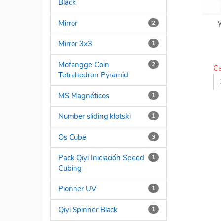
Black
Mirror
2
Mirror 3x3
1
Mofangge Coin
2
Ca
Tetrahedron Pyramid
MS Magnéticos
1
Number sliding klotski
1
Os Cube
3
Pack Qiyi Iniciación Speed
1
Cubing
Pionner UV
1
Qiyi Spinner Black
1