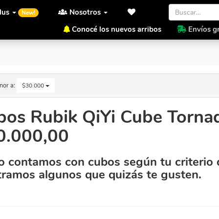
lus
Nosotros
New!
Conocé los nuevos arribos
Envíos gr
or a $30.000,00
nor a:
$30.000
bos Rubik QiYi Cube Tornad
0.000,00
 contamos con cubos según tu criterio 
ramos algunos que quizás te gusten.