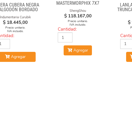
MASTERMORPHIX 7X7
ERA CUBERA NEGRA
LANLA
 ALGODÓN BORDADO
TRUNCA
ShengShou
ARGENTINA CUBEA"
$
118.167,00
Indumentaria Curubik
Precio unitario.
$
18.445,00
$
IVA incluido.
Precio unitario.
P
Cantidad:
IVA incluido.
ntidad:
Canti
Agregar
Agregar