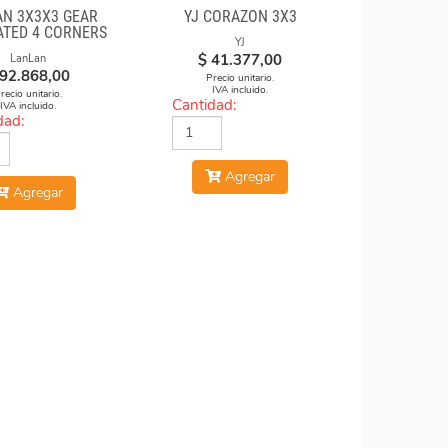
N 3X3X3 GEAR
YJ CORAZON 3X3
TED 4 CORNERS
YJ
$
41.377,00
LanLan
92.868,00
Precio unitario.
IVA incluido.
recio unitario.
Cantidad:
IVA incluido.
dad:
Agregar
Agregar