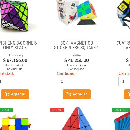
ANSHENG 8-CORNER-
SQ-1 MAGNÉTICO
CUATR
ONLY BLACK
STICKERLESS SQUARE-1
LA
Diansheng
YuXin
$
67.156,00
$
48.250,00
$
Precio unitario.
Precio unitario.
P
IVA incluido.
IVA incluido.
ntidad:
Cantidad:
Canti
Agregar
Agregar
O
 GRATIS!
NUEVO
NUEVO
ENVÍO GRAT