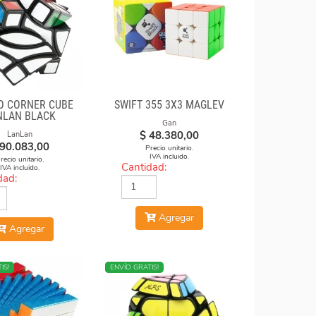
O CORNER CUBE
SWIFT 355 3X3 MAGLEV
NLAN BLACK
Gan
$
48.380,00
LanLan
90.083,00
Precio unitario.
IVA incluido.
recio unitario.
Cantidad:
IVA incluido.
dad:
Agregar
Agregar
IS!
NUEVO
ENVÍO GRATIS!