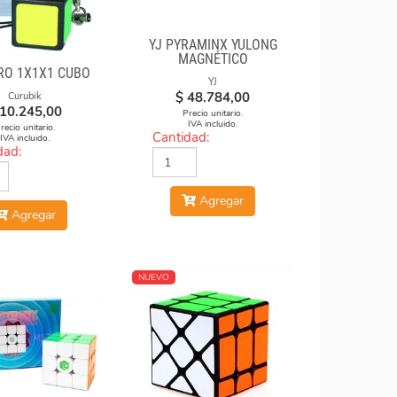
YJ PYRAMINX YULONG
MAGNÉTICO
RO 1X1X1 CUBO
YJ
$
48.784,00
Curubik
10.245,00
Precio unitario.
IVA incluido.
recio unitario.
Cantidad:
IVA incluido.
dad:
Agregar
Agregar
NUEVO