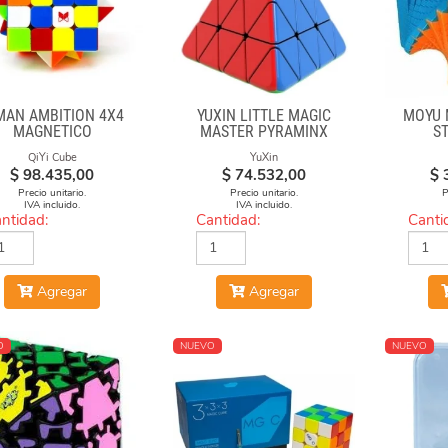
MAN AMBITION 4X4
YUXIN LITTLE MAGIC
MOYU 
MAGNETICO
MASTER PYRAMINX
S
QiYi Cube
YuXin
$
98.435,00
$
74.532,00
$
Precio unitario.
Precio unitario.
P
IVA incluido.
IVA incluido.
ntidad:
Cantidad:
Canti
Agregar
Agregar
O
NUEVO
NUEVO