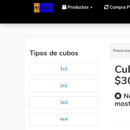
Productos
Compra P
Inicio
Cubos Rubik QiYi Cube Tornado de precio men
Precio me
Tipos de cubos
Cu
1x1
$3
2x2
No
most
3x3
4x4