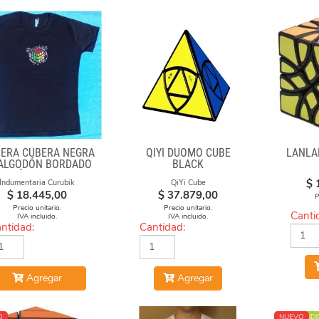
ERA CUBERA NEGRA
QIYI DUOMO CUBE
LANLA
 ALGODÓN BORDADO
BLACK
"FÓRMULAS"
$
Indumentaria Curubik
QiYi Cube
$
18.445,00
$
37.879,00
P
Precio unitario.
Precio unitario.
Canti
IVA incluido.
IVA incluido.
ntidad:
Cantidad:
Agregar
Agregar
O
MÁS VENDI
NUEVO