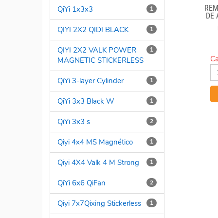
REM
QiYi 1x3x3
1
DE
"
QIYI 2X2 QIDI BLACK
1
QIYI 2X2 VALK POWER
1
Ca
MAGNETIC STICKERLESS
QiYi 3-layer Cylinder
1
QiYi 3x3 Black W
1
QiYi 3x3 s
2
Qiyi 4x4 MS Magnético
1
Qiyi 4X4 Valk 4 M Strong
1
QiYi 6x6 QiFan
2
Qiyi 7x7Qixing Stickerless
1