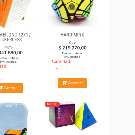
MEILONG 12X12
HANOIMINX
TICKERLESS
Otro
$
219.270,00
MoYu
341.880,00
Precio unitario.
IVA incluido.
recio unitario.
Cantidad:
IVA incluido.
dad:
Agregar
Agregar
NUEVO