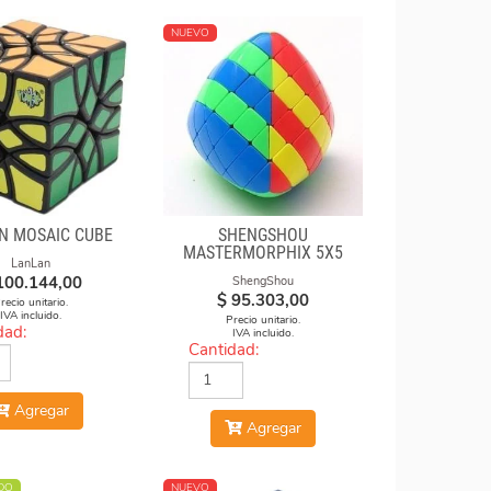
NUEVO
N MOSAIC CUBE
SHENGSHOU
MASTERMORPHIX 5X5
LanLan
STICKERLESS
100.144,00
ShengShou
$
95.303,00
recio unitario.
IVA incluido.
Precio unitario.
dad:
IVA incluido.
Cantidad:
Agregar
Agregar
DO
NUEVO