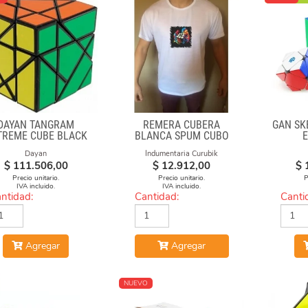
DAYAN TANGRAM
REMERA CUBERA
GAN SK
TREME CUBE BLACK
BLANCA SPUM CUBO
BODY
GAN
Dayan
Indumentaria Curubik
$
111.506,00
$
12.912,00
$
Precio unitario.
Precio unitario.
P
IVA incluido.
IVA incluido.
ntidad:
Cantidad:
Canti
Agregar
Agregar
NUEVO