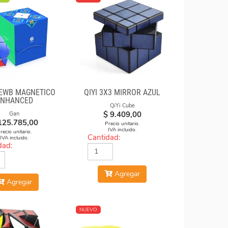
EWB MAGNETICO
QIYI 3X3 MIRROR AZUL
ENHANCED
QiYi Cube
$
9.409,00
Gan
125.785,00
Precio unitario.
IVA incluido.
recio unitario.
Cantidad:
IVA incluido.
dad:
Agregar
Agregar
NUEVO