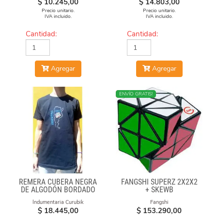
$
10.245,00
$
14.803,00
Precio unitario.
Precio unitario.
IVA incluido.
IVA incluido.
Cantidad:
Cantidad:
Agregar
Agregar
NUEVO
ENVÍO GRATIS!
REMERA CUBERA NEGRA
FANGSHI SUPERZ 2X2X2
DE ALGODÓN BORDADO
+ SKEWB
"ARGENTINA CUBEA"
Indumentaria Curubik
Fangshi
$
18.445,00
$
153.290,00