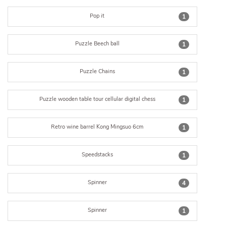
Pop it
1
Puzzle Beech ball
1
Puzzle Chains
1
Puzzle wooden table tour cellular digital chess
1
Retro wine barrel Kong Mingsuo 6cm
1
Speedstacks
1
Spinner
4
Spinner
1