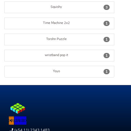
Squishy
3
Time Machine 2x2
1
Torshn Puzzle
1
wristband pop it
1
Yoyo
1
(+54 11) 2343 1483