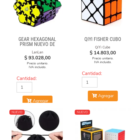
GEAR HEXAGONAL
QIYI FISHER CUBO
PRISM NUEVO DE
QiYi Cube
LANLAN
$
14.803,00
LanLan
$
93.028,00
Precio unitario.
IVA incluido.
Precio unitario.
IVA incluido.
Cantidad:
Cantidad:
Agregar
Agregar
NUEVO
NUEVO