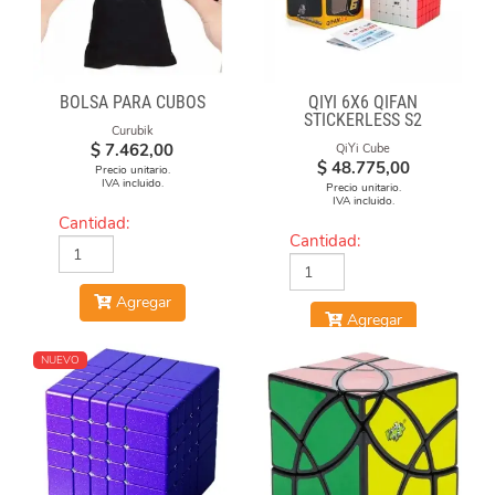
BOLSA PARA CUBOS
QIYI 6X6 QIFAN
STICKERLESS S2
Curubik
$
7.462,00
QiYi Cube
$
48.775,00
Precio unitario.
IVA incluido.
Precio unitario.
IVA incluido.
Cantidad:
Cantidad:
Agregar
Agregar
NUEVO