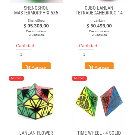
SHENGSHOU
CUBO LANLAN
MASTERMORPHIX 5X5
TETRADECAHÉDRICO 14
STICKERLESS
FACES GEAR CUBE
ShengShou
LanLan
BLACK
$
95.303,00
$
50.493,00
Precio unitario.
Precio unitario.
IVA incluido.
IVA incluido.
Cantidad:
Cantidad:
Agregar
Agregar
NUEVO
NUEVO
LANLAN FLOWER
TIME WHEEL - 4 SOLID