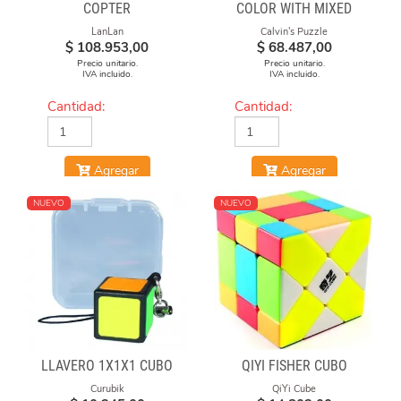
COPTER
COLOR WITH MIXED
NUMBERS STICKERS
LanLan
Calvin's Puzzle
(MOD)
$
108.953,00
$
68.487,00
Precio unitario.
Precio unitario.
IVA incluido.
IVA incluido.
Cantidad:
Cantidad:
Agregar
Agregar
NUEVO
NUEVO
LLAVERO 1X1X1 CUBO
QIYI FISHER CUBO
Curubik
QiYi Cube