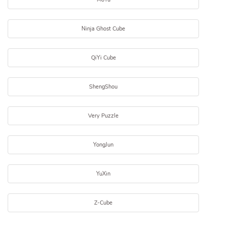
Ninja Ghost Cube
QiYi Cube
ShengShou
Very Puzzle
YongJun
YuXin
Z-Cube