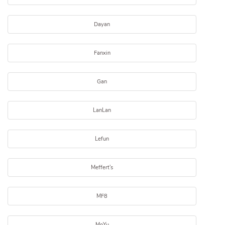
Dayan
Fanxin
Gan
LanLan
Lefun
Meffert's
MF8
MoYu