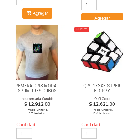
Agregar
Agregar
NUEVO
REMERA GRIS MODAL
QIYI 1X3X3 SUPER
SPUM TRES CUBOS
FLOPPY
Indumentaria Curubik
QiYi Cube
$
12.912,00
$
12.621,00
Precio unitario.
Precio unitario.
IVA incluido.
IVA incluido.
Cantidad:
Cantidad: