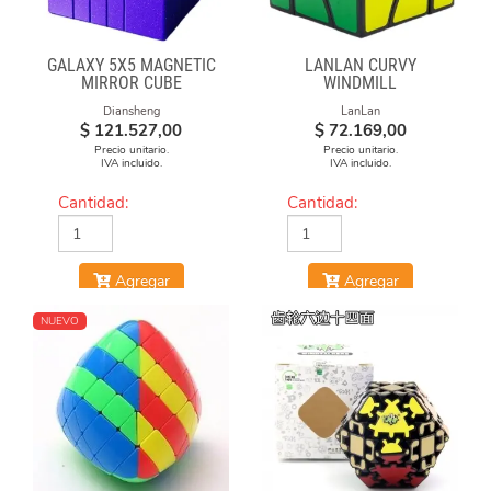
GALAXY 5X5 MAGNETIC
LANLAN CURVY
MIRROR CUBE
WINDMILL
Diansheng
LanLan
$
121.527,00
$
72.169,00
Precio unitario.
Precio unitario.
IVA incluido.
IVA incluido.
Cantidad:
Cantidad:
Agregar
Agregar
NUEVO