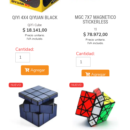
MGC 7X7 MAGNÉTICO
QIYI 4X4 QIYUAN BLACK
STICKERLESS
QiYi Cube
$
18.141,00
YJ
$
78.972,00
Precio unitario.
IVA incluido.
Precio unitario.
IVA incluido.
Cantidad:
Cantidad:
Agregar
Agregar
NUEVO
NUEVO