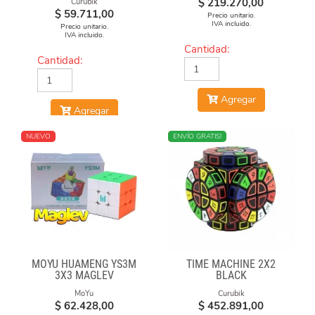
$
219.270,00
Curubik
$
59.711,00
Precio unitario.
IVA incluido.
Precio unitario.
IVA incluido.
Cantidad:
Cantidad:
Agregar
Agregar
NUEVO
NUEVO
ENVÍO GRATIS!
MOYU HUAMENG YS3M
TIME MACHINE 2X2
3X3 MAGLEV
BLACK
MoYu
Curubik
$
62.428,00
$
452.891,00