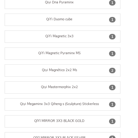
Qiyi Dna Pyraminx
1
QiYi Duomo cube
1
QiYi Magnetic 3x3
1
QiYi Magnetic Pyraminx MS
1
Qiyi Magnético 2x2 Ms
2
Qiyi Mastermorphix 2x2
1
Qiyi Megaminx 3x3 Qiheng s (Sculpture) Stickerless
1
QIYI MIRROR 3X3 BLACK GOLD
1
QIYI MIRROR 3X3 BLACK SILVER