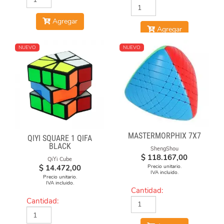
Agregar
Agregar
NUEVO
NUEVO
MASTERMORPHIX 7X7
QIYI SQUARE 1 QIFA
BLACK
ShengShou
$
118.167,00
QiYi Cube
Precio unitario.
$
14.472,00
IVA incluido.
Precio unitario.
IVA incluido.
Cantidad:
Cantidad: