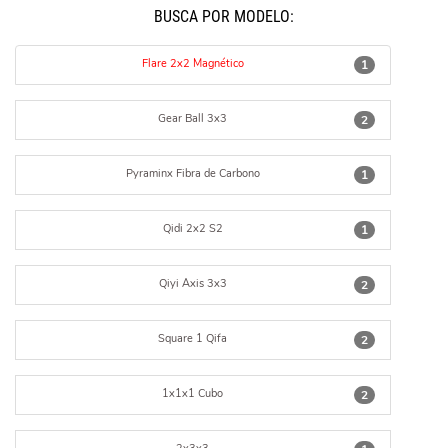
BUSCÁ POR MODELO:
Flare 2x2 Magnético
1
Gear Ball 3x3
2
Pyraminx Fibra de Carbono
1
Qidi 2x2 S2
1
Qiyi Axis 3x3
2
Square 1 Qifa
2
1x1x1 Cubo
2