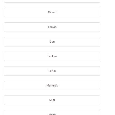
Dayan
Fanxin
Gan
LanLan
Lefun
Meffert's
MF8
MoYu