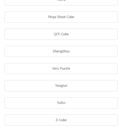
Ninja Ghost Cube
QiYi Cube
ShengShou
Very Puzzle
YongJun
YuXin
Z-Cube