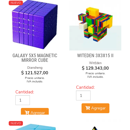
NUEVO
GALAXY 5X5 MAGNETIC
WITEDEN 3X3X15 II
MIRROR CUBE
WitEden
$
129.343,00
Diansheng
$
121.527,00
Precio unitario.
IVA incluido.
Precio unitario.
IVA incluido.
Cantidad:
Cantidad:
Agregar
Agregar
NUEVO