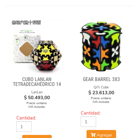
CUBO LANLAN
GEAR BARREL 3X3
TETRADECAHÉDRICO 14
QiYi Cube
FACES GEAR CUBE
$
23.613,00
LanLan
BLACK
$
50.493,00
Precio unitario.
IVA incluido.
Precio unitario.
IVA incluido.
Cantidad:
Cantidad:
Agregar