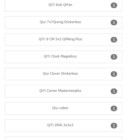
QiYi 6x6 QiFan
2
Qiyi 7x7Qixing Stickerless
1
QiYi 9 CM 3x3 QiMeng Plus
1
QiYi Clock Magnético
1
Qiyi Clover Stickerless
1
QiYi Corner Mastermorphix
1
Qiyi cubos
1
QiYi DNA 3x3x3
1