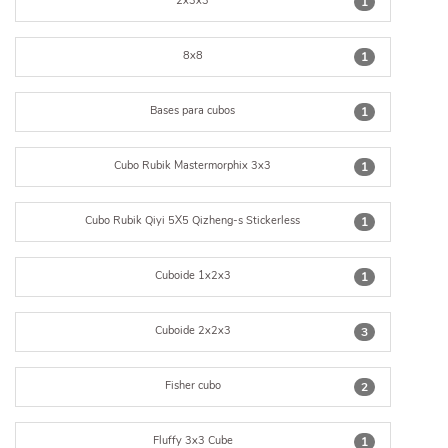
2x3x3
1
8x8
1
Bases para cubos
1
Cubo Rubik Mastermorphix 3x3
1
Cubo Rubik Qiyi 5X5 Qizheng-s Stickerless
1
Cuboide 1x2x3
1
Cuboide 2x2x3
3
Fisher cubo
2
Fluffy 3x3 Cube
1