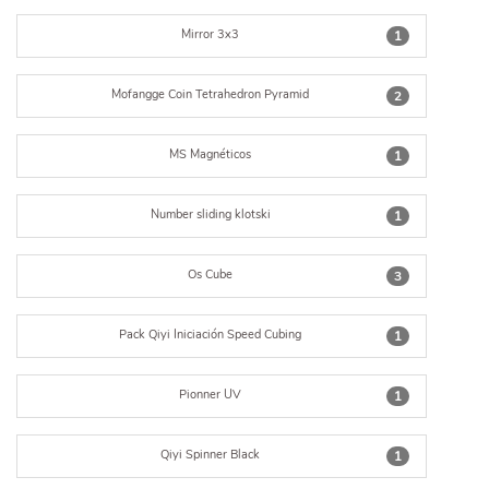
Mirror 3x3
1
Mofangge Coin Tetrahedron Pyramid
2
MS Magnéticos
1
Number sliding klotski
1
Os Cube
3
Pack Qiyi Iniciación Speed Cubing
1
Pionner UV
1
Qiyi Spinner Black
1