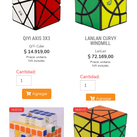
QIYI AXIS 3X3
LANLAN CURVY
WINDMILL
QiYi Cube
$
14.919,00
LanLan
$
72.169,00
Precio unitario.
IVA incluido.
Precio unitario.
IVA incluido.
Cantidad:
Cantidad:
Agregar
Agregar
NUEVO
NUEVO