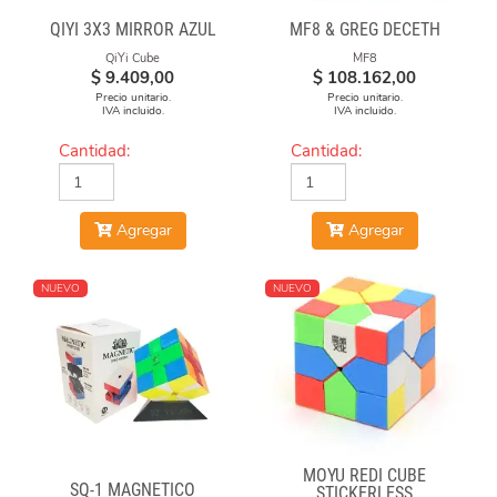
QIYI 3X3 MIRROR AZUL
MF8 & GREG DECETH
QiYi Cube
MF8
$
9.409,00
$
108.162,00
Precio unitario.
Precio unitario.
IVA incluido.
IVA incluido.
Cantidad:
Cantidad:
Agregar
Agregar
NUEVO
NUEVO
MOYU REDI CUBE
SQ-1 MAGNÉTICO
STICKERLESS