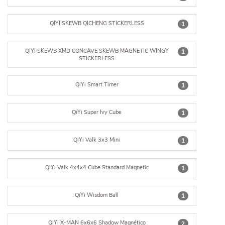
QIYI SKEWB QICHENG STICKERLESS
1
QIYI SKEWB XMD CONCAVE SKEWB MAGNETIC WINGY
1
STICKERLESS
QiYi Smart Timer
1
QiYi Super Ivy Cube
1
QiYi Valk 3x3 Mini
1
QiYi Valk 4x4x4 Cube Standard Magnetic
1
QiYi Wisdom Ball
1
QiYi·X-MAN 6x6x6 Shadow Magnético
2