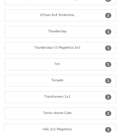
QiYuan 4x4 Stickerless
1
Thunderclap
1
Thunderclap V3 Magnético 3x3
1
Tori
1
Tornado
1
Transformers 2x2
2
Twisty skewb Cube
1
Valk 2x2 Magnético
1