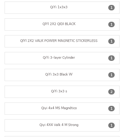
QiYi 1x3x3
1
QIYI 2X2 QIDI BLACK
1
QIYI 2X2 VALK POWER MAGNETIC STICKERLESS
1
QiYi 3-layer Cylinder
1
QiYi 3x3 Black W
1
QiYi 3x3 s
2
Qiyi 4x4 MS Magnético
1
Qiyi 4X4 Valk 4 M Strong
1