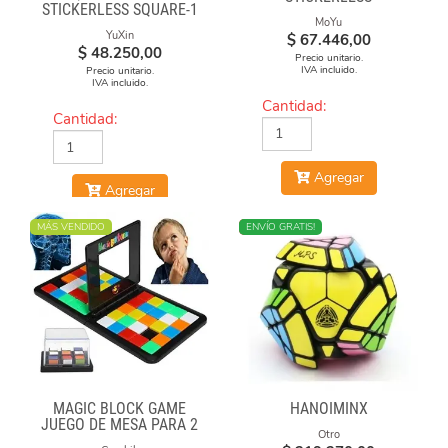
STICKERLESS SQUARE-1
MoYu
YuXin
$
67.446,00
$
48.250,00
Precio unitario.
IVA incluido.
Precio unitario.
IVA incluido.
Cantidad:
Cantidad:
Agregar
Agregar
MÁS VENDIDO
NUEVO
ENVÍO GRATIS!
MAGIC BLOCK GAME
HANOIMINX
JUEGO DE MESA PARA 2
Otro