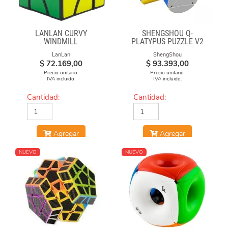
LANLAN CURVY
SHENGSHOU Q-
WINDMILL
PLATYPUS PUZZLE V2
LanLan
ShengShou
$
72.169,00
$
93.393,00
Precio unitario.
Precio unitario.
IVA incluido.
IVA incluido.
Cantidad:
Cantidad:
Agregar
Agregar
NUEVO
NUEVO