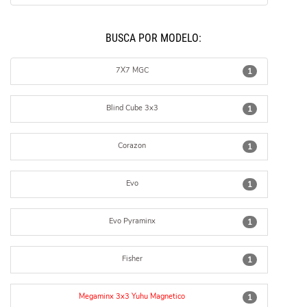
BUSCÁ POR MODELO:
7X7 MGC
1
Blind Cube 3x3
1
Corazon
1
Evo
1
Evo Pyraminx
1
Fisher
1
Megaminx 3x3 Yuhu Magnetico
1