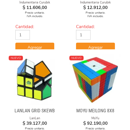
Indumentaria Curubik
Indumentaria Curubik
$
11.606,00
$
12.912,00
Precio unitario.
Precio unitario.
IVA incluido.
IVA incluido.
Cantidad:
Cantidad:
Agregar
Agregar
NUEVO
NUEVO
LANLAN GRID SKEWB
MOYU MEILONG 8X8
LanLan
MoYu
$
39.127,00
$
92.190,00
Precio unitario.
Precio unitario.