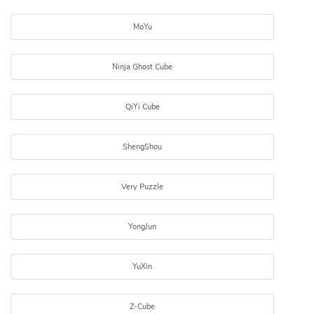
MoYu
Ninja Ghost Cube
QiYi Cube
ShengShou
Very Puzzle
YongJun
YuXin
Z-Cube