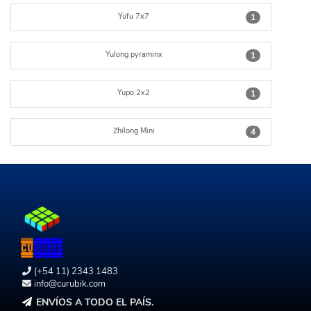
Yufu 7x7
1
Yulong pyraminx
1
Yupo 2x2
1
Zhilong Mini
4
(+54 11) 2343 1483
info@curubik.com
ENVÍOS A TODO EL PAÍS.