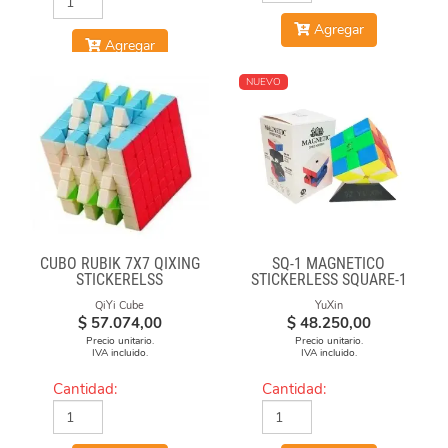
Agregar
Agregar
NUEVO
CUBO RUBIK 7X7 QIXING
SQ-1 MAGNÉTICO
STICKERELSS
STICKERLESS SQUARE-1
QiYi Cube
YuXin
$
57.074,00
$
48.250,00
Precio unitario.
Precio unitario.
IVA incluido.
IVA incluido.
Cantidad:
Cantidad: