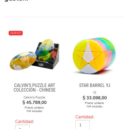
NUEVO
CALVIN'S PUZZLE ART
STAR BARREL YJ
COLECCIÓN - CHINESE
YJ
OPERA FACE-OFF CUBE
$
33.098,00
Calvin's Puzzle
(GRAFFITI CAMO)
$
45.789,00
Precio unitario.
IVA incluido.
Precio unitario.
IVA incluido.
Cantidad:
Cantidad: