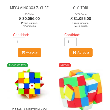
MEGAMINX 3X3 Z- CUBE
QIYI TORI
Z-Cube
QiYi Cube
$
30.056,00
$
31.055,00
Precio unitario.
Precio unitario.
IVA incluido.
IVA incluido.
Cantidad:
Cantidad:
Agregar
Agregar
NUEVO
ENVÍO GRATIS!
NUEVO
X-MAN AMBITION 4X4