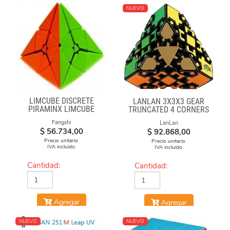
NUEVO
LIMCUBE DISCRETE
LANLAN 3X3X3 GEAR
PIRAMINX LIMCUBE
TRUNCATED 4 CORNERS
Fangshi
LanLan
$
56.734,00
$
92.868,00
Precio unitario.
Precio unitario.
IVA incluido.
IVA incluido.
Cantidad:
Cantidad:
Agregar
Agregar
NUEVO
NUEVO