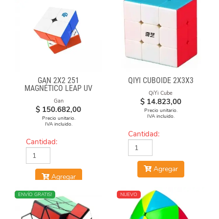
GAN 2X2 251
QIYI CUBOIDE 2X3X3
MAGNÉTICO LEAP UV
QiYi Cube
$
14.823,00
Gan
$
150.682,00
Precio unitario.
IVA incluido.
Precio unitario.
IVA incluido.
Cantidad:
Cantidad:
Agregar
Agregar
NUEVO
ENVÍO GRATIS!
NUEVO