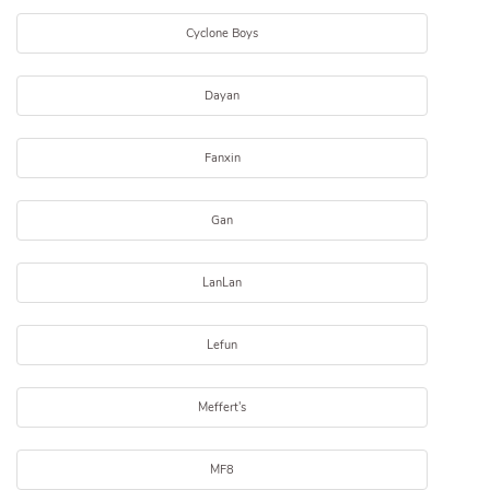
Cyclone Boys
Dayan
Fanxin
Gan
LanLan
Lefun
Meffert's
MF8