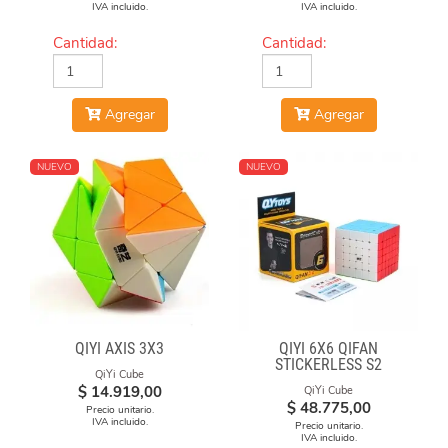
IVA incluido.
IVA incluido.
Cantidad:
Cantidad:
Agregar
Agregar
NUEVO
NUEVO
QIYI AXIS 3X3
QIYI 6X6 QIFAN
STICKERLESS S2
QiYi Cube
$
14.919,00
QiYi Cube
$
48.775,00
Precio unitario.
IVA incluido.
Precio unitario.
IVA incluido.