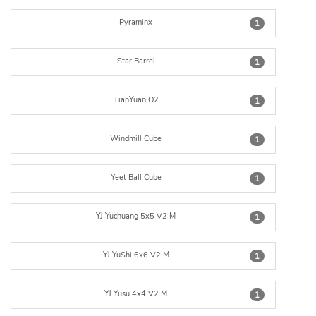
Pyraminx
1
Star Barrel
1
TianYuan O2
1
Windmill Cube
1
Yeet Ball Cube
1
YJ Yuchuang 5x5 V2 M
1
YJ YuShi 6x6 V2 M
1
YJ Yusu 4x4 V2 M
1