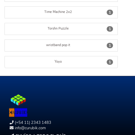
Time Machine 2x2
1
Torshn Puzzle
1
wristband pop it
1
Yoyo
1
(+54 11) 2343 1483
info@curubik.com