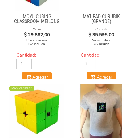
MOYU CUBING
MAT PAD CURUBIK
CLASSROOM MEILONG
(GRANDE)
POLARIS CUBE
MoYu
Curubik
STICKERLESS
$
29.882,00
$
35.595,00
Precio unitario.
Precio unitario.
IVA incluido.
IVA incluido.
Cantidad:
Cantidad:
Agregar
Agregar
MÁS VENDIDO