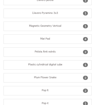
Llavero pelota
1
Llavero Pyraminx 3x3
1
Magnetic Geometry Vertical
1
Mat Pad
4
Pelota Anti estrés
2
Plastic cylindrical digital cube
1
Plum Flower Snake
2
Pop It
2
Pop it
1