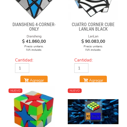
DIANSHENG 4-CORNER-
CUATRO CORNER CUBE
ONLY
LANLAN BLACK
Diansheng
LanLan
$
41.860,00
$
90.083,00
Precio unitario.
Precio unitario.
IVA incluido.
IVA incluido.
Cantidad:
Cantidad:
Agregar
Agregar
NUEVO
NUEVO