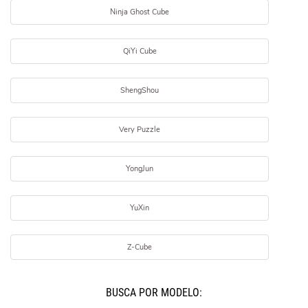
Ninja Ghost Cube
QiYi Cube
ShengShou
Very Puzzle
YongJun
YuXin
Z-Cube
BUSCÁ POR MODELO: