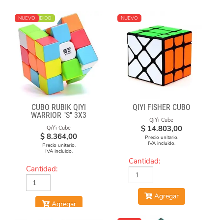
MÁS VENDIDO
NUEVO
NUEVO
CUBO RUBIK QIYI
QIYI FISHER CUBO
WARRIOR "S" 3X3
QiYi Cube
STICKERLESS
$
14.803,00
QiYi Cube
$
8.364,00
Precio unitario.
IVA incluido.
Precio unitario.
IVA incluido.
Cantidad:
Cantidad:
Agregar
Agregar