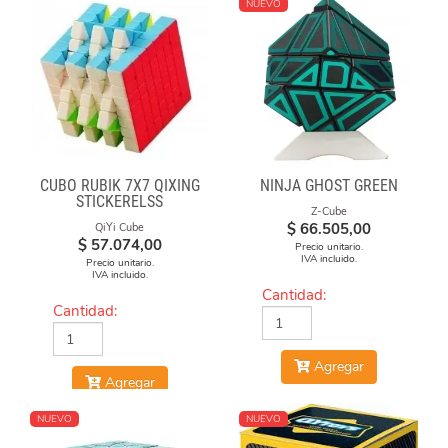
NUEVO
CUBO RUBIK 7X7 QIXING
NINJA GHOST GREEN
STICKERELSS
Z-Cube
$
66.505,00
QiYi Cube
$
57.074,00
Precio unitario.
IVA incluido.
Precio unitario.
IVA incluido.
Cantidad:
Cantidad:
Agregar
Agregar
NUEVO
NUEVO