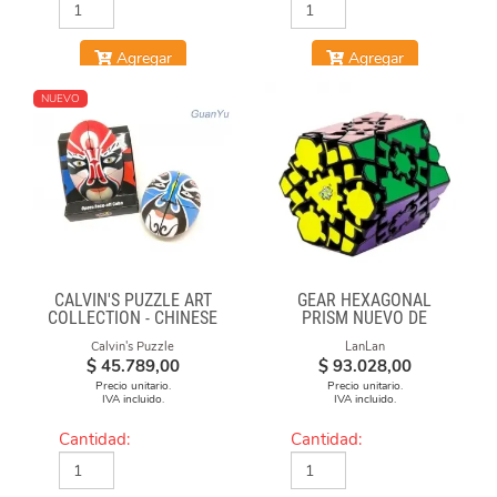
Agregar
Agregar
NUEVO
CALVIN'S PUZZLE ART
GEAR HEXAGONAL
COLLECTION - CHINESE
PRISM NUEVO DE
OPERA FACE-OFF CUBE
LANLAN
Calvin's Puzzle
LanLan
(RED & BLUE MASKS)
$
45.789,00
$
93.028,00
Precio unitario.
Precio unitario.
IVA incluido.
IVA incluido.
Cantidad:
Cantidad: