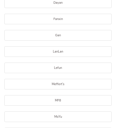
Dayan
Fanxin
Gan
LanLan
Lefun
Meffert's
MF8
MoYu