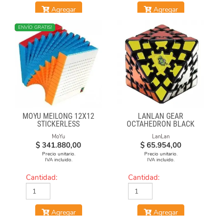
Agregar
Agregar
NUEVO
ENVÍO GRATIS!
MOYU MEILONG 12X12
LANLAN GEAR
STICKERLESS
OCTAHEDRON BLACK
MoYu
LanLan
$
341.880,00
$
65.954,00
Precio unitario.
Precio unitario.
IVA incluido.
IVA incluido.
Cantidad:
Cantidad:
Agregar
Agregar