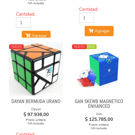
IVA incluido.
Cantidad:
Cantidad:
Agregar
Agregar
NUEVO
MÁS VENDIDO
NUEVO
DAYAN BERMUDA URANO
GAN SKEWB MAGNETICO
ENHANCED
Dayan
$
97.936,00
Gan
$
125.785,00
Precio unitario.
IVA incluido.
Precio unitario.
IVA incluido.
Cantidad: