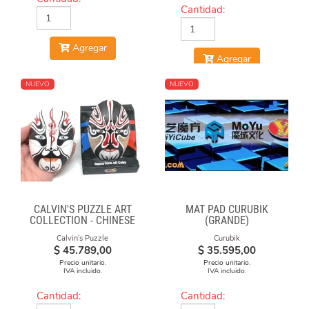
Cantidad:
Agregar
Agregar
NUEVO
NUEVO
CALVIN'S PUZZLE ART
MAT PAD CURUBIK
COLLECTION - CHINESE
(GRANDE)
OPERA FACE-OFF CUBE
Calvin's Puzzle
Curubik
(BLACK & WHITE MASKS)
$
45.789,00
$
35.595,00
Precio unitario.
Precio unitario.
IVA incluido.
IVA incluido.
Cantidad:
Cantidad: