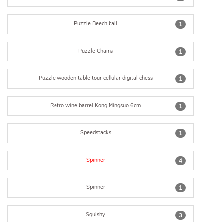
Puzzle Beech ball
1
Puzzle Chains
1
Puzzle wooden table tour cellular digital chess
1
Retro wine barrel Kong Mingsuo 6cm
1
Speedstacks
1
Spinner
4
Spinner
1
Squishy
3