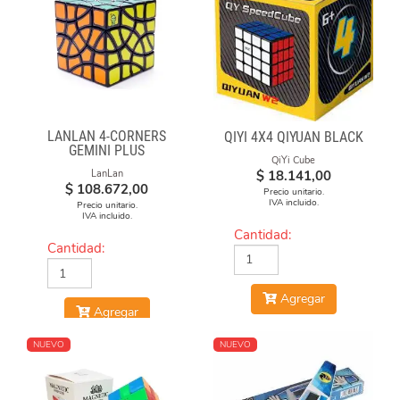
LANLAN 4-CORNERS
QIYI 4X4 QIYUAN BLACK
GEMINI PLUS
QiYi Cube
$
18.141,00
LanLan
$
108.672,00
Precio unitario.
IVA incluido.
Precio unitario.
IVA incluido.
Cantidad:
Cantidad:
Agregar
Agregar
NUEVO
NUEVO