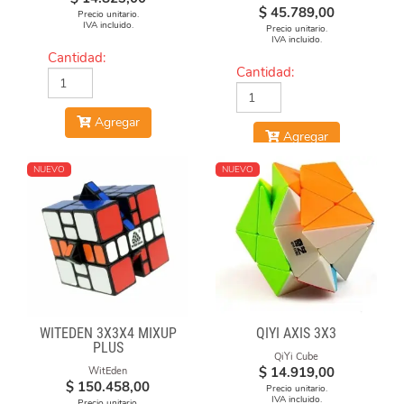
(GREEN & YELLOW
$
45.789,00
Precio unitario.
MASKS)
IVA incluido.
Precio unitario.
IVA incluido.
Cantidad:
Cantidad:
Agregar
Agregar
NUEVO
NUEVO
WITEDEN 3X3X4 MIXUP
QIYI AXIS 3X3
PLUS
QiYi Cube
$
14.919,00
WitEden
$
150.458,00
Precio unitario.
IVA incluido.
Precio unitario.