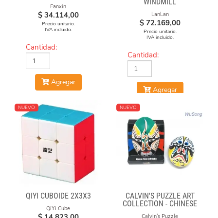
WINDMILL
Fanxin
$
34.114,00
LanLan
$
72.169,00
Precio unitario.
IVA incluido.
Precio unitario.
IVA incluido.
Cantidad:
Cantidad:
Agregar
Agregar
NUEVO
NUEVO
QIYI CUBOIDE 2X3X3
CALVIN'S PUZZLE ART
COLLECTION - CHINESE
QiYi Cube
OPERA FACE-OFF CUBE
$
14.823,00
Calvin's Puzzle