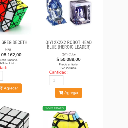
& GREG DECETH
QIYI 2X2X2 ROBOT HEAD
BLUE (HEROIC LEADER)
MF8
108.162,00
QiYi Cube
$
50.089,00
recio unitario.
IVA incluido.
Precio unitario.
dad:
IVA incluido.
Cantidad:
Agregar
Agregar
NUEVO
ENVÍO GRATIS!