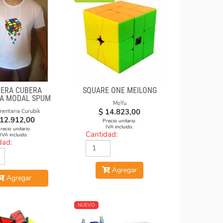
ERA CUBERA
SQUARE ONE MEILONG
A MODAL SPUM
MoYu
UBOS CAE
$
14.823,00
mentaria Curubik
12.912,00
Precio unitario.
IVA incluido.
recio unitario.
Cantidad:
IVA incluido.
dad:
Agregar
Agregar
NUEVO