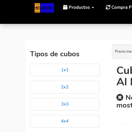
Productos
Compra P
Inicio
Cubos Rubik YuXin 3x3 Yuxin Kyling V2 Magnét
Precio me
Tipos de cubos
Cu
1x1
Al 
2x2
No
most
3x3
4x4