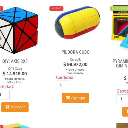
O
NUEVO
MÁS VENDI
PILDORA CUBO
Curubik
QIYI AXIS 3X3
PYRAMI
$
99.972,00
QIMIN
QiYi Cube
Precio unitario.
$
14.919,00
IVA incluido.
Cantidad:
$
Precio unitario.
IVA incluido.
P
ntidad:
Canti
Agregar
Agregar
O