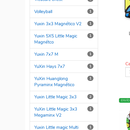
Volleyball
1
Yuxin 3x3 Magnético V2
1
Yuxin 5X5 Little Magic
1
Magnétco
Yuxin 7x7 M
1
Ca
YuXin Hays 7x7
1
YuXin Huanglong
1
Pyraminx Magnético
Yuxin Little Magic 3x3
2
NUEV
ENVÍO
YuXin Little Magic 3x3
1
Megaminx V2
Yuxin Little magic Multi
1