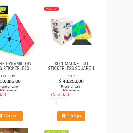
DO
NUEVO
NX PYRAMID QIYI
SQ-1 MAGNÉTICO
G STICKERLESS
STICKERLESS SQUARE-1
QiYi Cube
YuXin
10.866,00
$
48.250,00
recio unitario.
Precio unitario.
IVA incluido.
IVA incluido.
dad:
Cantidad:
Agregar
Agregar
MÁS VENDIDO