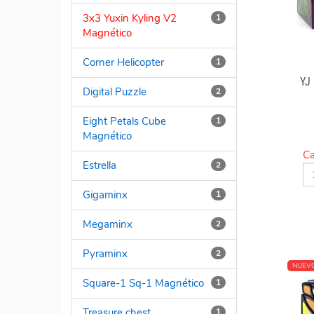
3x3 Yuxin Kyling V2
1
Magnético
Corner Helicopter
1
YJ
Digital Puzzle
2
Eight Petals Cube
1
Magnético
Ca
Estrella
2
Gigaminx
1
Megaminx
2
Pyraminx
2
NUEV
Square-1 Sq-1 Magnético
1
Treasure chest
1