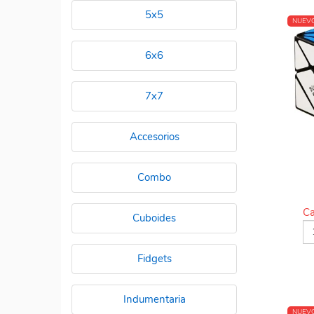
5x5
NUEV
6x6
7x7
Accesorios
Combo
Ca
Cuboides
Fidgets
Indumentaria
NUEV