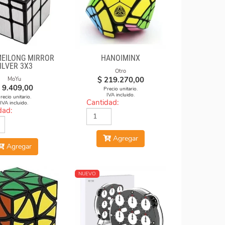
EILONG MIRROR
HANOIMINX
ILVER 3X3
Otro
$
219.270,00
MoYu
9.409,00
Precio unitario.
IVA incluido.
recio unitario.
Cantidad:
IVA incluido.
dad:
Agregar
Agregar
NUEVO