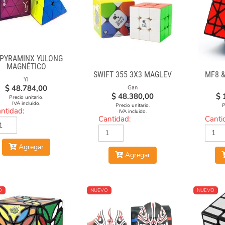
 PYRAMINX YULONG
MAGNÉTICO
SWIFT 355 3X3 MAGLEV
MF8 
YJ
$
48.784,00
Gan
$
48.380,00
$
Precio unitario.
IVA incluido.
Precio unitario.
P
ntidad:
IVA incluido.
Cantidad:
Canti
Agregar
Agregar
O
NUEVO
NUEVO