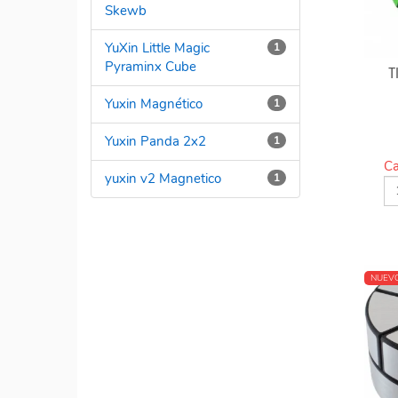
Skewb
YuXin Little Magic
1
Pyraminx Cube
T
Yuxin Magnético
1
Yuxin Panda 2x2
1
Ca
yuxin v2 Magnetico
1
NUEV