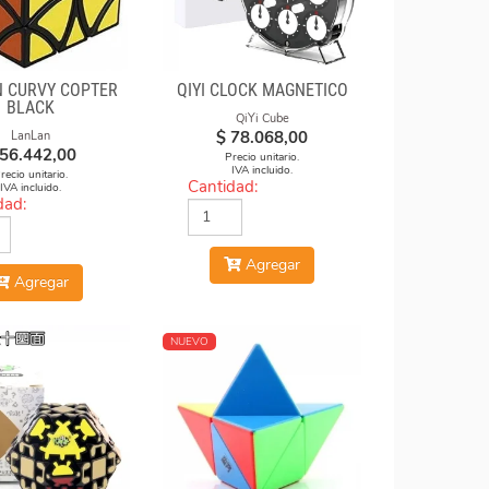
 CURVY COPTER
QIYI CLOCK MAGNÉTICO
BLACK
QiYi Cube
$
78.068,00
LanLan
56.442,00
Precio unitario.
IVA incluido.
recio unitario.
Cantidad:
IVA incluido.
dad:
Agregar
Agregar
NUEVO