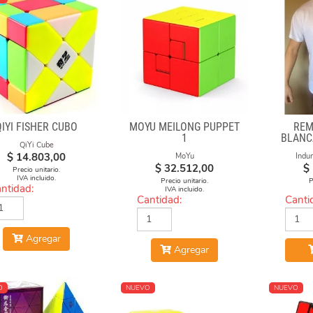
QIYI FISHER CUBO
MOYU MEILONG PUPPET
REM
1
BLANC
QiYi Cube
C
$
14.803,00
MoYu
Indu
$
32.512,00
$
Precio unitario.
IVA incluido.
Precio unitario.
P
ntidad:
IVA incluido.
Cantidad:
Canti
Agregar
Agregar
O
NUEVO
NUEVO