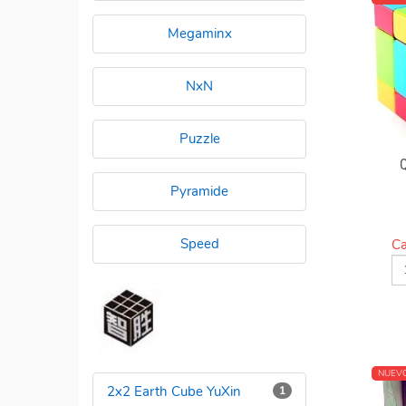
Megaminx
NxN
Puzzle
Pyramide
Speed
Ca
NUEV
2x2 Earth Cube YuXin
1