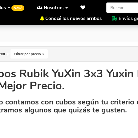
lus
Nosotros
New!
Conocé los nuevos arribos
Envíos gr
ico Al Mejor Precio.
nor a:
Filtrar por precio
bos Rubik YuXin 3x3 Yuxin 
Mejor Precio.
 contamos con cubos según tu criterio 
ramos algunos que quizás te gusten.