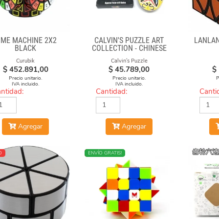
IME MACHINE 2X2
CALVIN'S PUZZLE ART
LANLAN
BLACK
COLLECTION - CHINESE
OPERA FACE-OFF CUBE
Curubik
Calvin's Puzzle
(GREEN & YELLOW
$
452.891,00
$
45.789,00
$
MASKS)
Precio unitario.
Precio unitario.
P
IVA incluido.
IVA incluido.
ntidad:
Cantidad:
Canti
Agregar
Agregar
O
NUEVO
ENVÍO GRATIS!