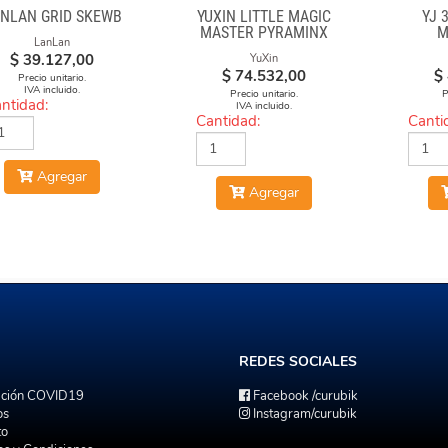
NLAN GRID SKEWB
YUXIN LITTLE MAGIC
YJ 
MASTER PYRAMINX
M
LanLan
$
39.127,00
YuXin
$
74.532,00
$
Precio unitario.
IVA incluido.
Precio unitario.
P
ntidad:
IVA incluido.
Cantidad:
Canti
Agregar
Agregar
REDES
SOCIALES
ación COVID19
Facebook
/curubik
os
Instagram
/curubik
to