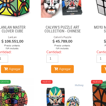
LANLAN MASTER
CALVIN'S PUZZLE ART
MOYU M
CLOVER CUBE
COLLECTION - CHINESE
S
OPERA FACE-OFF CUBE
LanLan
Calvin's Puzzle
(BLACK & WHITE MASKS)
$
106.551,00
$
45.789,00
$
Precio unitario.
Precio unitario.
P
IVA incluido.
IVA incluido.
ntidad:
Cantidad:
Canti
Agregar
Agregar
O
 GRATIS!
NUEVO
NUEVO