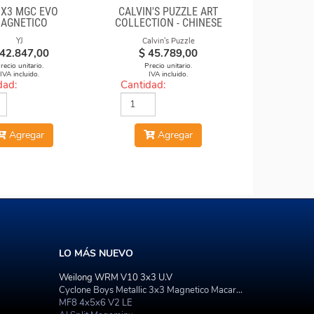
3X3 MGC EVO
CALVIN'S PUZZLE ART
AGNETICO
COLLECTION - CHINESE
OPERA FACE-OFF CUBE
YJ
Calvin's Puzzle
(RED & BLUE MASKS)
42.847,00
$
45.789,00
recio unitario.
Precio unitario.
IVA incluido.
IVA incluido.
dad:
Cantidad:
Agregar
Agregar
LO MÁS NUEVO
Weilong WRM V10 3x3 U.V
Cyclone Boys Metallic 3x3 Magnetico Macaron
MF8 4x5x6 V2 LE