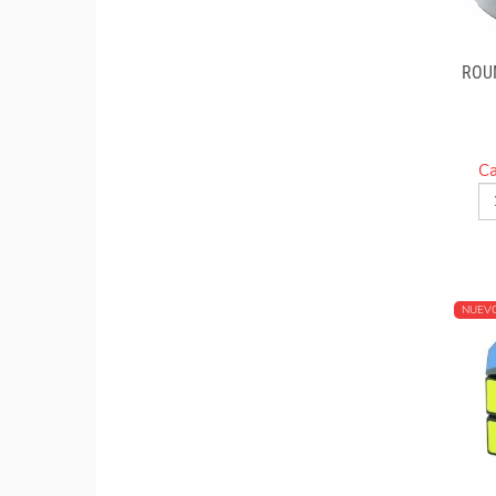
ROU
B
Ca
NUEV