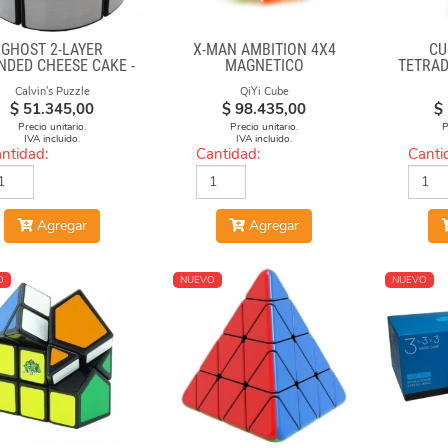
GHOST 2-LAYER
X-MAN AMBITION 4X4
CU
NDED CHEESE CAKE -
MAGNETICO
TETRAD
LACK BODY WITH
FAC
Calvin's Puzzle
QiYi Cube
SILVER LABEL
$
51.345,00
$
98.435,00
$
Precio unitario.
Precio unitario.
P
IVA incluido.
IVA incluido.
ntidad:
Cantidad:
Canti
Agregar
Agregar
O
NUEVO
NUEVO