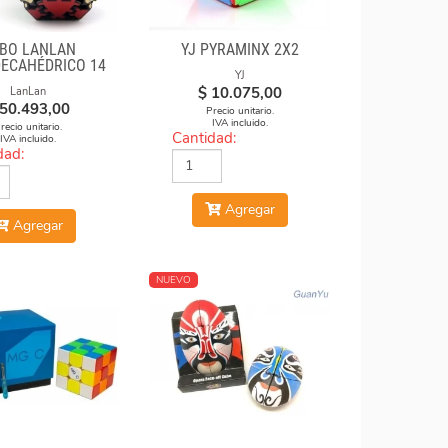
BO LANLAN
YJ PYRAMINX 2X2
ECAHÉDRICO 14
YJ
ES GEAR CUBE
$
10.075,00
LanLan
BLACK
50.493,00
Precio unitario.
IVA incluido.
recio unitario.
Cantidad:
IVA incluido.
dad:
Agregar
Agregar
NUEVO