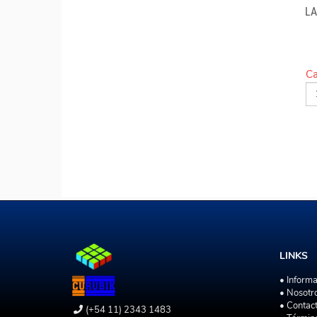
LA
Ca
LINKS
• Inform
• Nosotr
• Contac
(+54 11) 2343 1483