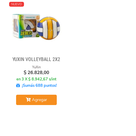
NUEVO
YUXIN VOLLEYBALL 2X2
YuXin
$
26.828,00
en 3 X $ 8.942,67 s/int
¡Sumás 688 puntos!
Agregar