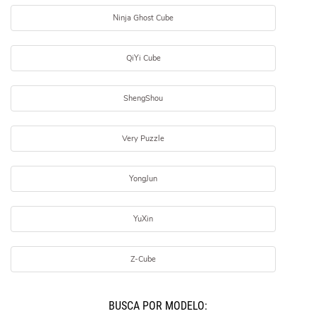
Ninja Ghost Cube
QiYi Cube
ShengShou
Very Puzzle
YongJun
YuXin
Z-Cube
BUSCÁ POR MODELO: