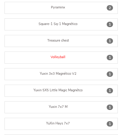
Pyraminx
2
Square-1 Sq-1 Magnético
1
Treasure chest
1
Volleyball
1
Yuxin 3x3 Magnético V2
1
Yuxin 5X5 Little Magic Magnétco
1
Yuxin 7x7 M
1
YuXin Hays 7x7
1