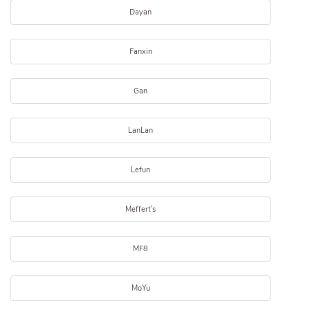
Dayan
Fanxin
Gan
LanLan
Lefun
Meffert's
MF8
MoYu