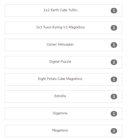
2x2 Earth Cube YuXin
1
3x3 Yuxin Kyling V2 Magnético
1
Corner Helicopter
1
Digital Puzzle
2
Eight Petals Cube Magnético
1
Estrella
2
Gigaminx
1
Megaminx
2