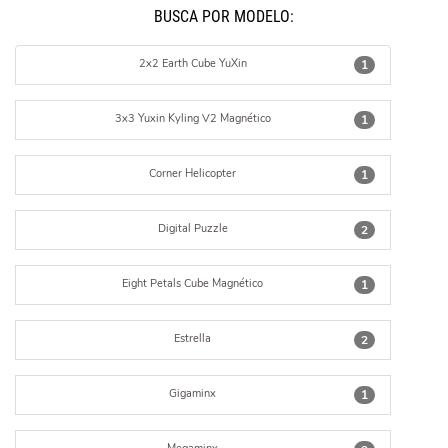
BUSCÁ POR MODELO:
2x2 Earth Cube YuXin
1
3x3 Yuxin Kyling V2 Magnético
1
Corner Helicopter
1
Digital Puzzle
2
Eight Petals Cube Magnético
1
Estrella
2
Gigaminx
1