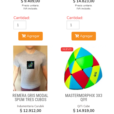
$
9.409,00
$
14.823,00
Precio unitario.
Precio unitario.
IVA incluido.
IVA incluido.
Cantidad:
Cantidad:
Agregar
Agregar
NUEVO
REMERA GRIS MODAL
MASTERMORPHIX 3X3
SPUM TRES CUBOS
QIYI
Indumentaria Curubik
QiYi Cube
$
12.912,00
$
14.919,00