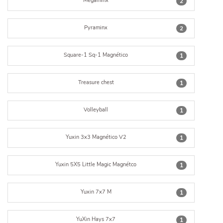
Megaminx
2
Pyraminx
2
Square-1 Sq-1 Magnético
1
Treasure chest
1
Volleyball
1
Yuxin 3x3 Magnético V2
1
Yuxin 5X5 Little Magic Magnétco
1
Yuxin 7x7 M
1
YuXin Hays 7x7
1