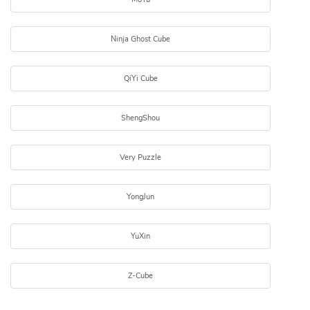
Ninja Ghost Cube
QiYi Cube
ShengShou
Very Puzzle
YongJun
YuXin
Z-Cube