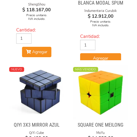
BLANCA MODAL SPUM
ShengShou
CUBO FUEGO
$
118.167,00
Indumentaria Curubik
Precio unitario.
$
12.912,00
IVA incluido.
Precio unitario.
IVA incluido.
Cantidad:
Cantidad:
Agregar
Agregar
NUEVO
MÁS VENDIDO
QIYI 3X3 MIRROR AZUL
SQUARE ONE MEILONG
QiYi Cube
MoYu