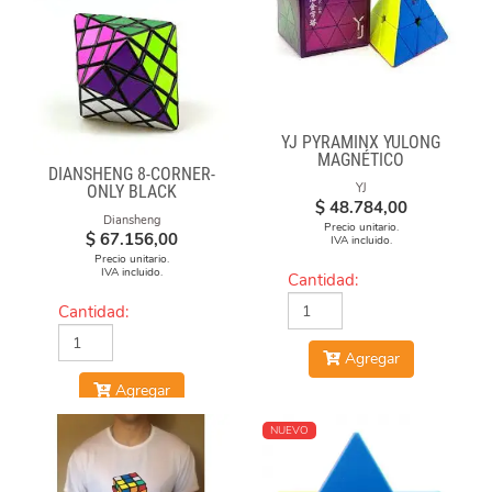
YJ PYRAMINX YULONG
MAGNÉTICO
DIANSHENG 8-CORNER-
YJ
ONLY BLACK
$
48.784,00
Diansheng
Precio unitario.
$
67.156,00
IVA incluido.
Precio unitario.
IVA incluido.
Cantidad:
Cantidad:
Agregar
Agregar
NUEVO