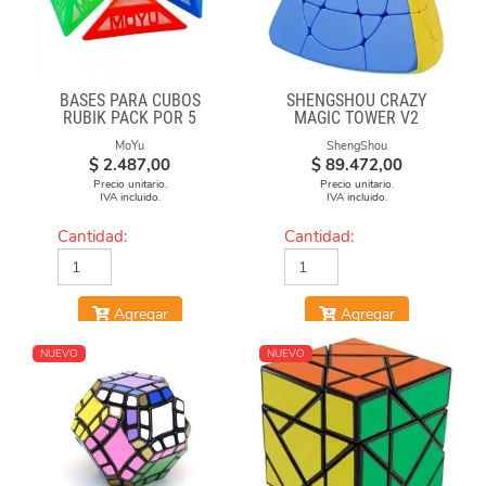
BASES PARA CUBOS
SHENGSHOU CRAZY
RUBIK PACK POR 5
MAGIC TOWER V2
UNIDADES
MoYu
ShengShou
$
2.487,00
$
89.472,00
Precio unitario.
Precio unitario.
IVA incluido.
IVA incluido.
Cantidad:
Cantidad:
Agregar
Agregar
NUEVO
NUEVO