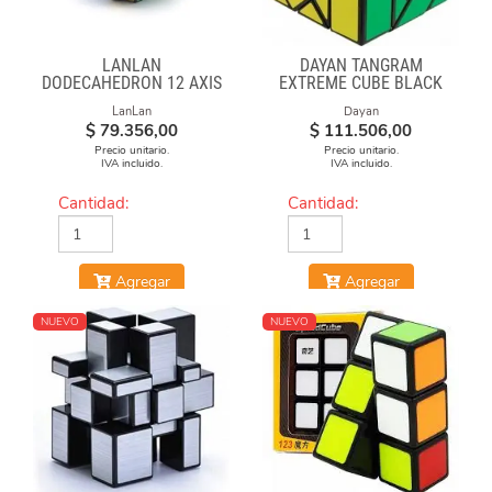
LANLAN
DAYAN TANGRAM
DODECAHEDRON 12 AXIS
EXTREME CUBE BLACK
BODY
LanLan
Dayan
$
79.356,00
$
111.506,00
Precio unitario.
Precio unitario.
IVA incluido.
IVA incluido.
Cantidad:
Cantidad:
Agregar
Agregar
NUEVO
NUEVO