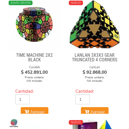
NUEVO
ENVÍO GRATIS!
NUEVO
TIME MACHINE 2X2
LANLAN 3X3X3 GEAR
BLACK
TRUNCATED 4 CORNERS
Curubik
LanLan
$
452.891,00
$
92.868,00
Precio unitario.
Precio unitario.
IVA incluido.
IVA incluido.
Cantidad:
Cantidad:
Agregar
Agregar
NUEVO