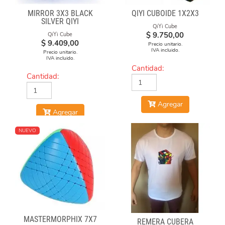
MIRROR 3X3 BLACK
QIYI CUBOIDE 1X2X3
SILVER QIYI
QiYi Cube
$
9.750,00
QiYi Cube
$
9.409,00
Precio unitario.
IVA incluido.
Precio unitario.
IVA incluido.
Cantidad:
Cantidad:
Agregar
Agregar
NUEVO
MASTERMORPHIX 7X7
REMERA CUBERA