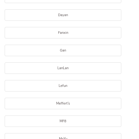
Dayan
Fanxin
Gan
LanLan
Lefun
Meffert's
MF8
MoYu