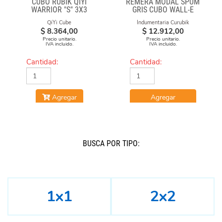
CUBO RUBIK QIYI
REMERA MODAL SPUM
WARRIOR "S" 3X3
GRIS CUBO WALL-E
STICKERLESS
QiYi Cube
Indumentaria Curubik
$
8.364,00
$
12.912,00
Precio unitario.
Precio unitario.
IVA incluido.
IVA incluido.
Cantidad:
Cantidad:
Agregar
Agregar
BUSCÁ POR TIPO:
1x1
2x2