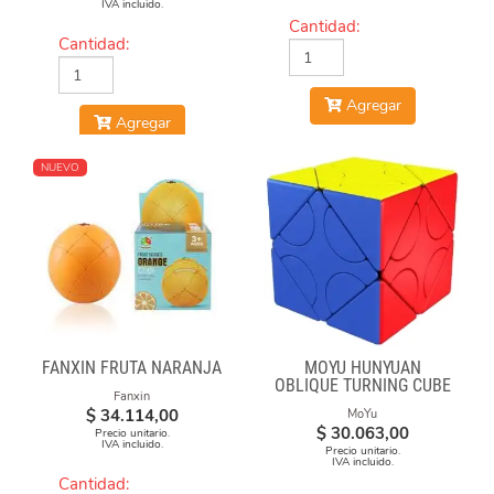
IVA incluido.
Cantidad:
Cantidad:
Agregar
Agregar
NUEVO
FANXIN FRUTA NARANJA
MOYU HUNYUAN
OBLIQUE TURNING CUBE
Fanxin
1 MIXUP SKEWB
$
34.114,00
MoYu
$
30.063,00
Precio unitario.
IVA incluido.
Precio unitario.
IVA incluido.
Cantidad: