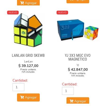
Agregar
NUEVO
NUEVO
LANLAN GRID SKEWB
YJ 3X3 MGC EVO
MAGNETICO
LanLan
$
39.127,00
YJ
$
42.847,00
Precio unitario.
IVA incluido.
Precio unitario.
IVA incluido.
Cantidad:
Cantidad:
Agregar
Agregar