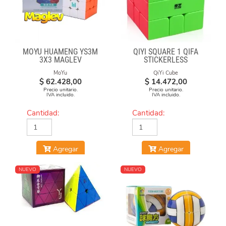
MOYU HUAMENG YS3M
QIYI SQUARE 1 QIFA
3X3 MAGLEV
STICKERLESS
MoYu
QiYi Cube
$
62.428,00
$
14.472,00
Precio unitario.
Precio unitario.
IVA incluido.
IVA incluido.
Cantidad:
Cantidad:
Agregar
Agregar
NUEVO
NUEVO