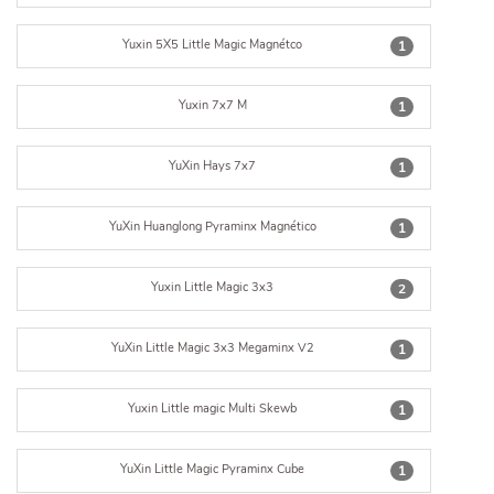
Yuxin 5X5 Little Magic Magnétco
1
Yuxin 7x7 M
1
YuXin Hays 7x7
1
YuXin Huanglong Pyraminx Magnético
1
Yuxin Little Magic 3x3
2
YuXin Little Magic 3x3 Megaminx V2
1
Yuxin Little magic Multi Skewb
1
YuXin Little Magic Pyraminx Cube
1