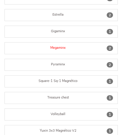
Estrella
2
Gigaminx
1
Megaminx
2
Pyraminx
2
Square-1 Sq-1 Magnético
1
Treasure chest
1
Volleyball
1
Yuxin 3x3 Magnético V2
1