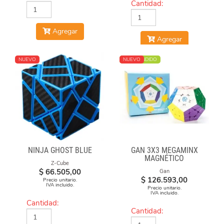
Cantidad:
Agregar
Agregar
NUEVO
MÁS VENDIDO
NUEVO
NINJA GHOST BLUE
GAN 3X3 MEGAMINX
MAGNÉTICO
Z-Cube
$
66.505,00
Gan
$
126.593,00
Precio unitario.
IVA incluido.
Precio unitario.
IVA incluido.
Cantidad:
Cantidad: