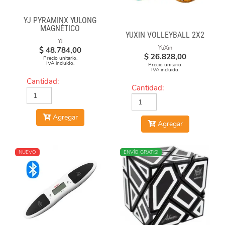
YJ PYRAMINX YULONG
MAGNÉTICO
YUXIN VOLLEYBALL 2X2
YJ
YuXin
$
48.784,00
$
26.828,00
Precio unitario.
IVA incluido.
Precio unitario.
IVA incluido.
Cantidad:
Cantidad:
Agregar
Agregar
NUEVO
NUEVO
ENVÍO GRATIS!