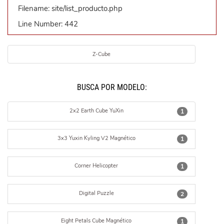
Filename: site/list_producto.php
Line Number: 442
Z-Cube
BUSCÁ POR MODELO:
2x2 Earth Cube YuXin
1
3x3 Yuxin Kyling V2 Magnético
1
Corner Helicopter
1
Digital Puzzle
2
Eight Petals Cube Magnético
1