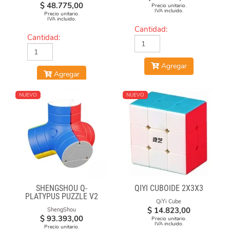
$
48.775,00
Precio unitario.
IVA incluido.
Precio unitario.
IVA incluido.
Cantidad:
Cantidad:
Agregar
Agregar
NUEVO
NUEVO
SHENGSHOU Q-
QIYI CUBOIDE 2X3X3
PLATYPUS PUZZLE V2
QiYi Cube
$
14.823,00
ShengShou
$
93.393,00
Precio unitario.
IVA incluido.
Precio unitario.