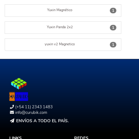
Yuxin Magnético
1
Yuxin Panda 2x2
1
yuxin v2 Magnetico
1
(+54 11) 2343 1483
info@curubik.com
ENVÍOS A TODO EL PAÍS.
LINKS
REDES