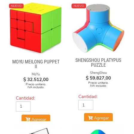
NUEVO
NUEVO
SHENGSHOU PLATYPUS
MOYU MEILONG PUPPET
PUZZLE
II
ShengShou
MoYu
$
59.827,00
$
32.512,00
Precio unitario.
Precio unitario.
IVA incluido.
IVA incluido.
Cantidad:
Cantidad:
Agregar
Agregar