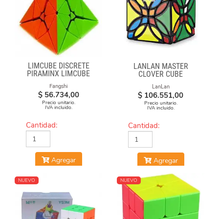
LIMCUBE DISCRETE
LANLAN MASTER
PIRAMINX LIMCUBE
CLOVER CUBE
Fangshi
LanLan
$
56.734,00
$
106.551,00
Precio unitario.
Precio unitario.
IVA incluido.
IVA incluido.
Cantidad:
Cantidad:
Agregar
Agregar
NUEVO
NUEVO