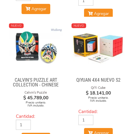
Agregar
Agregar
NUEVO
NUEVO
CALVIN'S PUZZLE ART
QIYUAN 4X4 NUEVO S2
COLLECTION - CHINESE
QiYi Cube
OPERA FACE-OFF CUBE
$
18.141,00
Calvin's Puzzle
(GREEN & YELLOW
$
45.789,00
Precio unitario.
MASKS)
IVA incluido.
Precio unitario.
IVA incluido.
Cantidad:
Cantidad:
Agregar