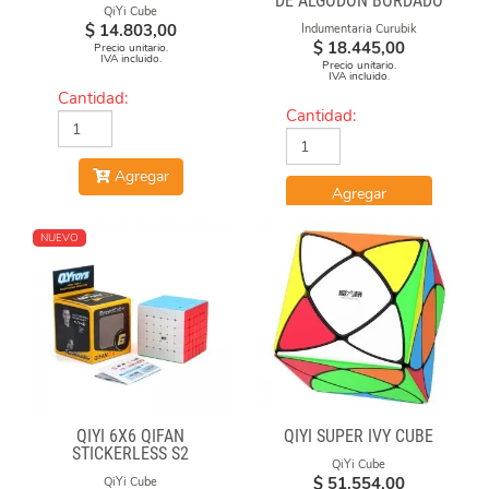
DE ALGODÓN BORDADO
QiYi Cube
"ARGENTINA CUBEA"
$
14.803,00
Indumentaria Curubik
$
18.445,00
Precio unitario.
IVA incluido.
Precio unitario.
IVA incluido.
Cantidad:
Cantidad:
Agregar
Agregar
NUEVO
QIYI 6X6 QIFAN
QIYI SUPER IVY CUBE
STICKERLESS S2
QiYi Cube
$
51.554,00
QiYi Cube