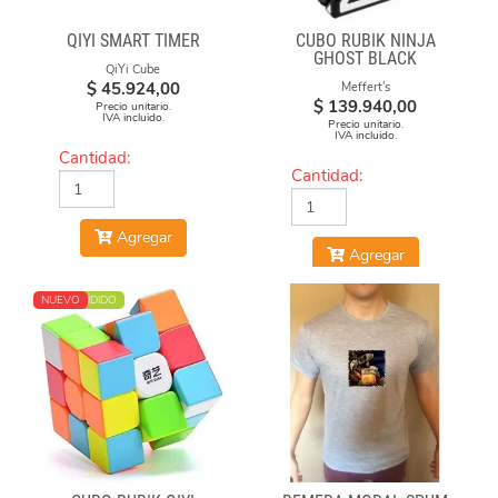
QIYI SMART TIMER
CUBO RUBIK NINJA
GHOST BLACK
QiYi Cube
$
45.924,00
Meffert's
$
139.940,00
Precio unitario.
IVA incluido.
Precio unitario.
IVA incluido.
Cantidad:
Cantidad:
Agregar
Agregar
MÁS VENDIDO
NUEVO