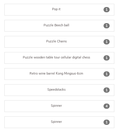
Pop it
1
Puzzle Beech ball
1
Puzzle Chains
1
Puzzle wooden table tour cellular digital chess
1
Retro wine barrel Kong Mingsuo 6cm
1
Speedstacks
1
Spinner
4
Spinner
1