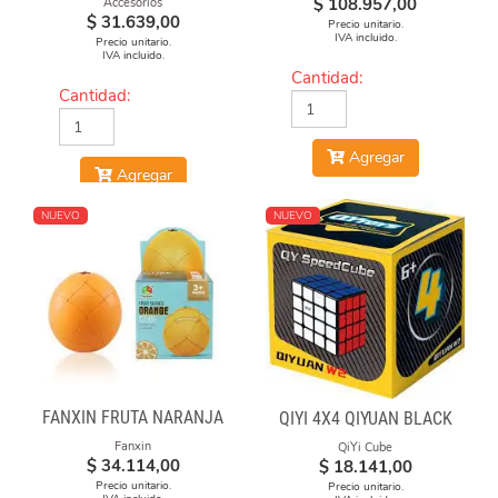
$
108.957,00
Accesorios
$
31.639,00
Precio unitario.
IVA incluido.
Precio unitario.
IVA incluido.
Cantidad:
Cantidad:
Agregar
Agregar
NUEVO
NUEVO
FANXIN FRUTA NARANJA
QIYI 4X4 QIYUAN BLACK
Fanxin
QiYi Cube
$
34.114,00
$
18.141,00
Precio unitario.
Precio unitario.