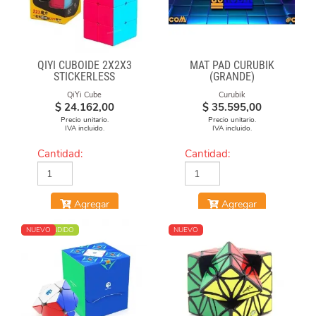
QIYI CUBOIDE 2X2X3
MAT PAD CURUBIK
STICKERLESS
(GRANDE)
QiYi Cube
Curubik
$
24.162,00
$
35.595,00
Precio unitario.
Precio unitario.
IVA incluido.
IVA incluido.
Cantidad:
Cantidad:
Agregar
Agregar
MÁS VENDIDO
NUEVO
NUEVO