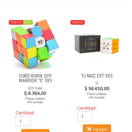
MÁS VENDIDO
NUEVO
NUEVO
CUBO RUBIK QIYI
YJ MGC EST 3X3
WARRIOR "S" 3X3
YJ
STICKERLESS
$
56.610,00
QiYi Cube
$
8.364,00
Precio unitario.
IVA incluido.
Precio unitario.
IVA incluido.
Cantidad:
Cantidad:
Agregar