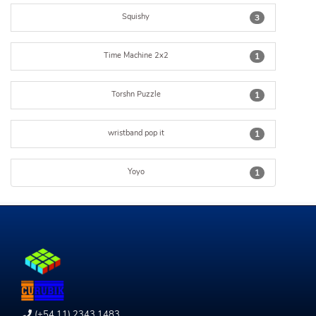
Squishy
3
Time Machine 2x2
1
Torshn Puzzle
1
wristband pop it
1
Yoyo
1
(+54 11) 2343 1483