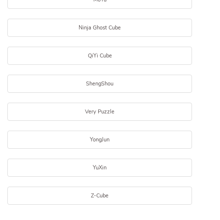
Ninja Ghost Cube
QiYi Cube
ShengShou
Very Puzzle
YongJun
YuXin
Z-Cube