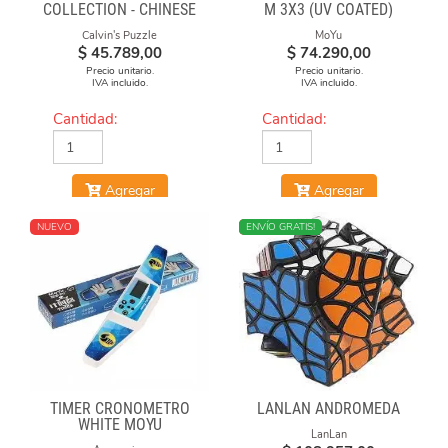
COLLECTION - CHINESE
M 3X3 (UV COATED)
OPERA FACE-OFF CUBE
Calvin's Puzzle
MoYu
(RED & BLUE MASKS)
$
45.789,00
$
74.290,00
Precio unitario.
Precio unitario.
IVA incluido.
IVA incluido.
Cantidad:
Cantidad:
Agregar
Agregar
NUEVO
NUEVO
ENVÍO GRATIS!
TIMER CRONÓMETRO
LANLAN ANDROMEDA
WHITE MOYU
LanLan