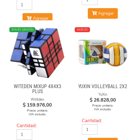
Agregar
Agregar
NUEVO
ENVÍO GRATIS!
NUEVO
WITEDEN MIXUP 4X4X3
YUXIN VOLLEYBALL 2X2
PLUS
YuXin
$
26.828,00
WitEden
$
159.976,00
Precio unitario.
IVA incluido.
Precio unitario.
IVA incluido.
Cantidad:
Cantidad: