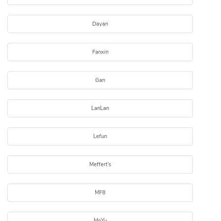
Dayan
Fanxin
Gan
LanLan
Lefun
Meffert's
MF8
MoYu