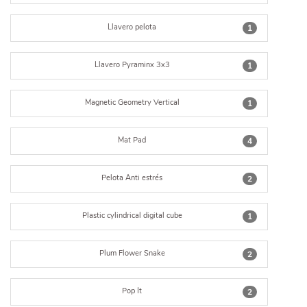
Llavero pelota
1
Llavero Pyraminx 3x3
1
Magnetic Geometry Vertical
1
Mat Pad
4
Pelota Anti estrés
2
Plastic cylindrical digital cube
1
Plum Flower Snake
2
Pop It
2