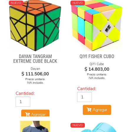
NUEVO
NUEVO
DAYAN TANGRAM
QIYI FISHER CUBO
EXTREME CUBE BLACK
QiYi Cube
BODY
$
14.803,00
Dayan
$
111.506,00
Precio unitario.
IVA incluido.
Precio unitario.
IVA incluido.
Cantidad:
Cantidad:
Agregar
Agregar
NUEVO