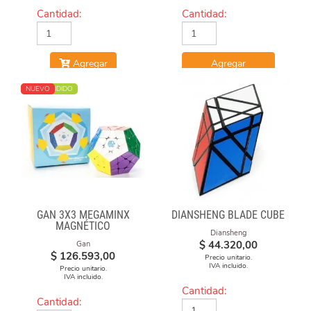
Cantidad:
Cantidad:
Agregar
Agregar
MÁS VENDIDO
NUEVO
GAN 3X3 MEGAMINX
DIANSHENG BLADE CUBE
MAGNÉTICO
Diansheng
$
44.320,00
Gan
$
126.593,00
Precio unitario.
IVA incluido.
Precio unitario.
IVA incluido.
Cantidad:
Cantidad: