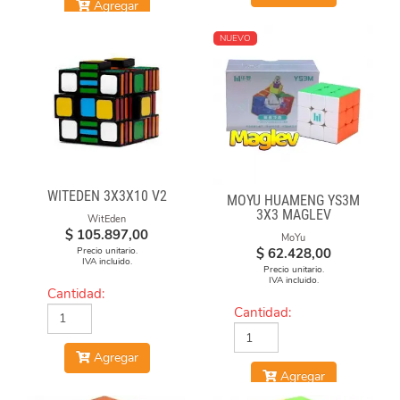
Agregar
NUEVO
WITEDEN 3X3X10 V2
MOYU HUAMENG YS3M
3X3 MAGLEV
WitEden
$
105.897,00
MoYu
Precio unitario.
$
62.428,00
IVA incluido.
Precio unitario.
IVA incluido.
Cantidad:
Cantidad:
Agregar
Agregar