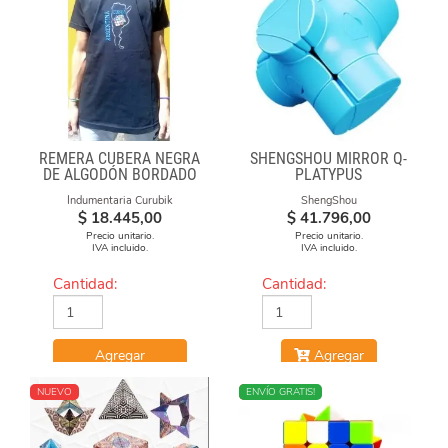
REMERA CUBERA NEGRA
SHENGSHOU MIRROR Q-
DE ALGODÓN BORDADO
PLATYPUS
"ARGENTINA CUBEA"
Indumentaria Curubik
ShengShou
$
18.445,00
$
41.796,00
Precio unitario.
Precio unitario.
IVA incluido.
IVA incluido.
Cantidad:
Cantidad:
Agregar
Agregar
NUEVO
NUEVO
ENVÍO GRATIS!