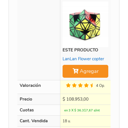
ESTE PRODUCTO
Time M
LanLan Flower copter
Agregar
Valoración
4 Op.
Precio
$
108.953,00
$
452.8
Cuotas
en 3 X $ 36.317,67 s/int
en 3 X $
Cant. Vendida
18 u.
15 u.