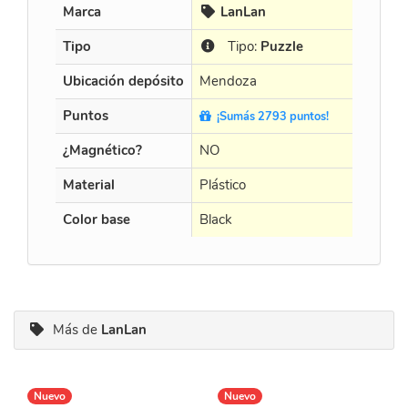
Marca
LanLan
Cur
Tipo
Tipo:
Puzzle
Tip
Ubicación depósito
Mendoza
Mendo
Puntos
¡Sumás 2793 puntos!
¡Sumá
¿Magnético?
NO
NO
Material
Plástico
Plástico
Color base
Black
Black
Más de
LanLan
Nuevo
Nuevo