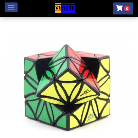
Menú
0