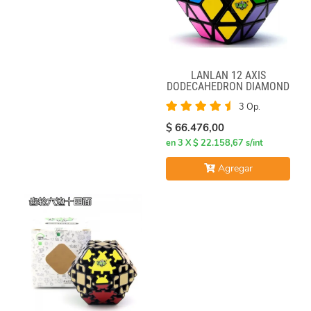
LANLAN 12 AXIS
DODECAHEDRON DIAMOND
CUBE
3 Op.
$ 66.476,00
en 3 X $ 22.158,67 s/int
Agregar