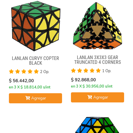
LANLAN 3X3X3 GEAR
LANLAN CURVY COPTER
TRUNCATED 4 CORNERS
BLACK
1 Op.
2 Op.
$ 92.868,00
$ 56.442,00
en 3 X $ 30.956,00 s/int
en 3 X $ 18.814,00 s/int
Agregar
Agregar