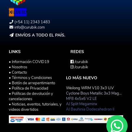
(+54 11) 2343 1483
info@curubik.com
ENVÍOS A TODO EL PAÍS.
LINKS
REDES
• Información COVID19
/curubik
• Nosotros
/curubik
• Contacto
• Términos y Condiciones
LO MÁS NUEVO
• Botón de arrepentimiento
Weilong WRM V10 3x3 U.V
• Política de Privacidad
Cyclone Boys Metallic 3x3 Magnetico Macaron
• Políticas de devolución y
MF8 4x5x6 V2 LE
cancelaciones
AJ Split Megaminx
• Noticias, eventos, tutoriales, y
AJ Bauhinia Dodecahedron II
videos divertidos