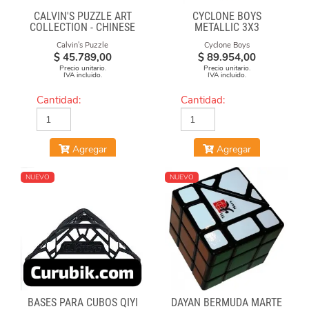
CALVIN'S PUZZLE ART
CYCLONE BOYS
COLLECTION - CHINESE
METALLIC 3X3
OPERA FACE-OFF CUBE
MAGNETICO MACARON
Calvin's Puzzle
Cyclone Boys
(BLACK & WHITE MASKS)
$
45.789,00
$
89.954,00
Precio unitario.
Precio unitario.
IVA incluido.
IVA incluido.
Cantidad:
Cantidad:
Agregar
Agregar
NUEVO
NUEVO
BASES PARA CUBOS QIYI
DAYAN BERMUDA MARTE