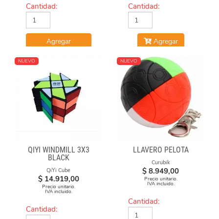
Cantidad:
Cantidad:
Agregar
Agregar
NUEVO
NUEVO
QIYI WINDMILL 3X3
LLAVERO PELOTA
BLACK
Curubik
$
8.949,00
QiYi Cube
$
14.919,00
Precio unitario.
IVA incluido.
Precio unitario.
IVA incluido.
Cantidad:
Cantidad: