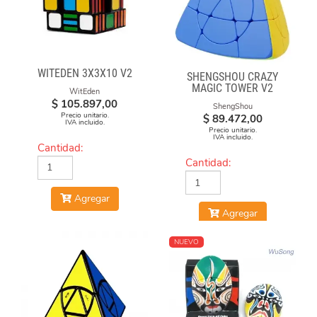
WITEDEN 3X3X10 V2
SHENGSHOU CRAZY
MAGIC TOWER V2
WitEden
$
105.897,00
ShengShou
Precio unitario.
$
89.472,00
IVA incluido.
Precio unitario.
IVA incluido.
Cantidad:
Cantidad:
Agregar
Agregar
NUEVO