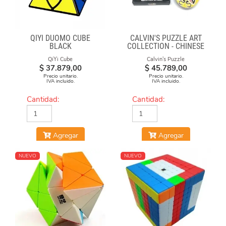
QIYI DUOMO CUBE
CALVIN'S PUZZLE ART
BLACK
COLLECTION - CHINESE
OPERA FACE-OFF CUBE
QiYi Cube
Calvin's Puzzle
(GREEN & YELLOW
$
37.879,00
$
45.789,00
MASKS)
Precio unitario.
Precio unitario.
IVA incluido.
IVA incluido.
Cantidad:
Cantidad:
Agregar
Agregar
NUEVO
NUEVO