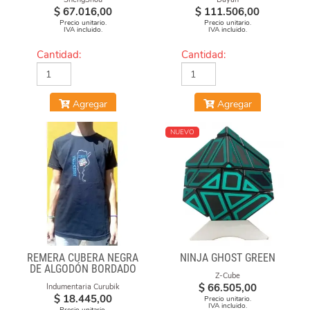
$
67.016,00
$
111.506,00
Precio unitario.
Precio unitario.
IVA incluido.
IVA incluido.
Cantidad:
Cantidad:
Agregar
Agregar
NUEVO
REMERA CUBERA NEGRA
NINJA GHOST GREEN
DE ALGODÓN BORDADO
Z-Cube
"ARGENTINA CUBEA"
$
66.505,00
Indumentaria Curubik
$
18.445,00
Precio unitario.
IVA incluido.