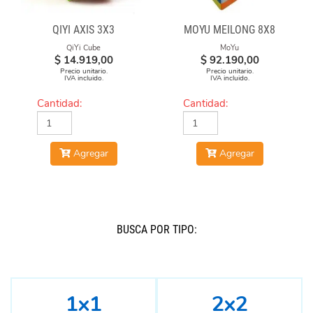
QIYI AXIS 3X3
MOYU MEILONG 8X8
QiYi Cube
MoYu
$
14.919,00
$
92.190,00
Precio unitario.
Precio unitario.
IVA incluido.
IVA incluido.
Cantidad:
Cantidad:
Agregar
Agregar
BUSCÁ POR TIPO:
1x1
2x2