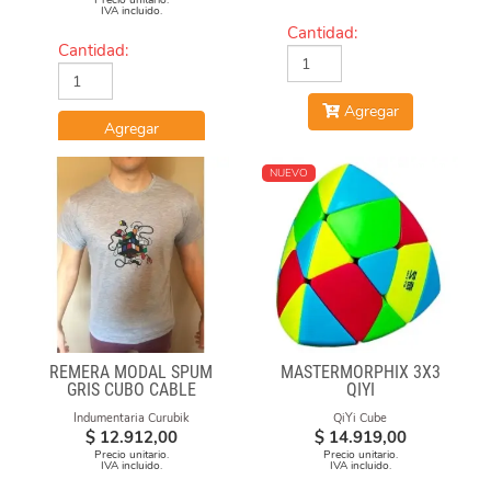
Precio unitario.
IVA incluido.
Cantidad:
Cantidad:
Agregar
Agregar
NUEVO
REMERA MODAL SPUM
MASTERMORPHIX 3X3
GRIS CUBO CABLE
QIYI
Indumentaria Curubik
QiYi Cube
$
12.912,00
$
14.919,00
Precio unitario.
Precio unitario.
IVA incluido.
IVA incluido.