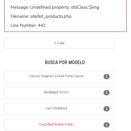
Message: Undefined property: stdClass::$img
Filename: site/list_producto.php
Line Number: 442
Z-Cube
BUSCÁ POR MODELO:
Calvin's Sidgman 2x4x6 Fisher Spiral
1
Bandaged 3x3x3
1
Carl's Bubbloid
1
CrazyBad 4x4x6 Fisher
1