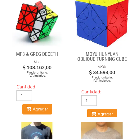
MF8 & GREG DECETH
MOYU HUNYUAN
OBLIQUE TURNING CUBE
MF8
2 MIUP SKEWB
$
108.162,00
MoYu
$
34.593,00
Precio unitario.
IVA incluido.
Precio unitario.
IVA incluido.
Cantidad:
Cantidad:
Agregar
Agregar