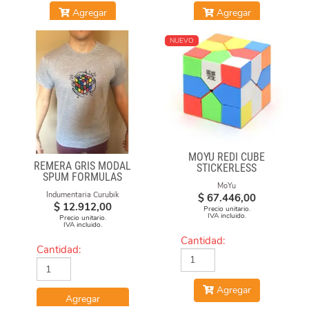
Agregar
Agregar
NUEVO
MOYU REDI CUBE
REMERA GRIS MODAL
STICKERLESS
SPUM FORMULAS
MoYu
Indumentaria Curubik
$
67.446,00
$
12.912,00
Precio unitario.
IVA incluido.
Precio unitario.
IVA incluido.
Cantidad:
Cantidad:
Agregar
Agregar