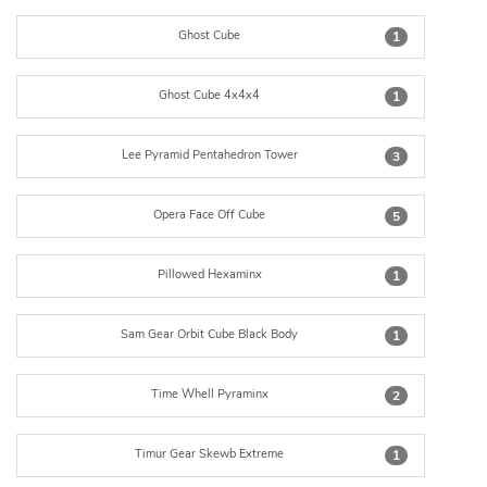
Ghost Cube
1
Ghost Cube 4x4x4
1
Lee Pyramid Pentahedron Tower
3
Opera Face Off Cube
5
Pillowed Hexaminx
1
Sam Gear Orbit Cube Black Body
1
Time Whell Pyraminx
2
Timur Gear Skewb Extreme
1