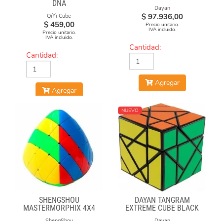
DNA
Dayan
$
97.936,00
QiYi Cube
$
459,00
Precio unitario.
IVA incluido.
Precio unitario.
IVA incluido.
Cantidad:
Cantidad:
Agregar
Agregar
NUEVO
SHENGSHOU
DAYAN TANGRAM
MASTERMORPHIX 4X4
EXTREME CUBE BLACK
BODY
ShengShou
Dayan