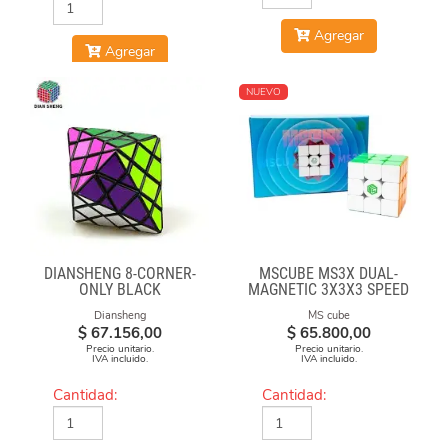
Agregar
Agregar
NUEVO
DIANSHENG 8-CORNER-
MSCUBE MS3X DUAL-
ONLY BLACK
MAGNETIC 3X3X3 SPEED
CUBE STICKERLESS
Diansheng
MS cube
$
67.156,00
$
65.800,00
Precio unitario.
Precio unitario.
IVA incluido.
IVA incluido.
Cantidad:
Cantidad: