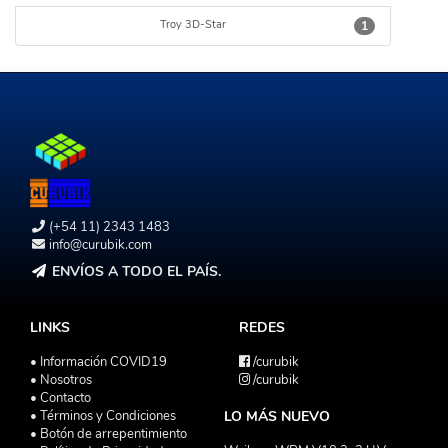
Troy 3D-Star
1
(+54 11) 2343 1483
info@curubik.com
ENVÍOS A TODO EL PAÍS.
LINKS
REDES
• Información COVID19
/curubik
• Nosotros
/curubik
• Contacto
• Términos y Condiciones
LO MÁS NUEVO
• Botón de arrepentimiento