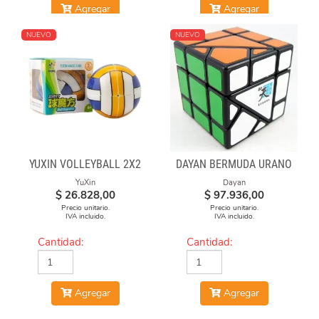
Agregar
Agregar
NUEVO
NUEVO
YUXIN VOLLEYBALL 2X2
DAYAN BERMUDA URANO
YuXin
Dayan
$
26.828,00
$
97.936,00
Precio unitario.
Precio unitario.
IVA incluido.
IVA incluido.
Cantidad:
Cantidad:
Agregar
Agregar