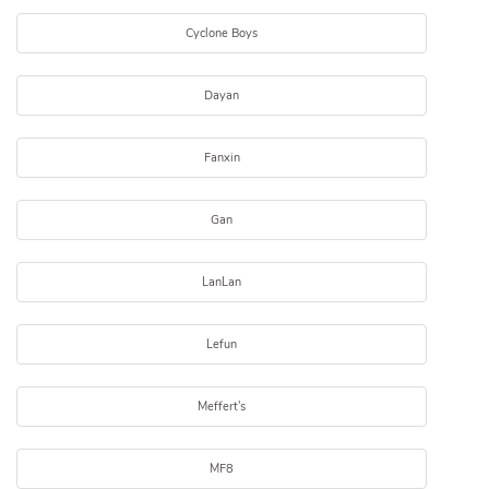
Cyclone Boys
Dayan
Fanxin
Gan
LanLan
Lefun
Meffert's
MF8