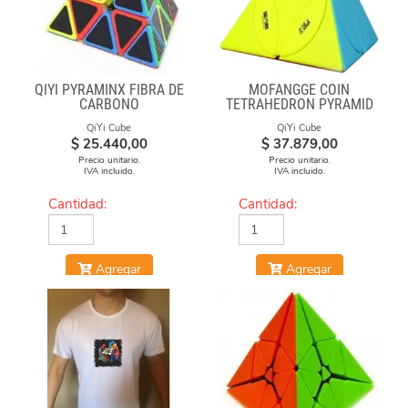
QIYI PYRAMINX FIBRA DE
MOFANGGE COIN
CARBONO
TETRAHEDRON PYRAMID
STICKERLESS
QiYi Cube
QiYi Cube
$
25.440,00
$
37.879,00
Precio unitario.
Precio unitario.
IVA incluido.
IVA incluido.
Cantidad:
Cantidad:
Agregar
Agregar