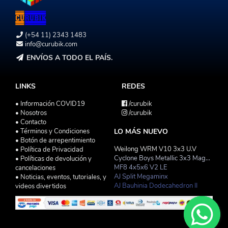
(+54 11) 2343 1483
info@curubik.com
ENVÍOS A TODO EL PAÍS.
LINKS
REDES
• Información COVID19
/curubik
• Nosotros
/curubik
• Contacto
• Términos y Condiciones
LO MÁS NUEVO
• Botón de arrepentimiento
Weilong WRM V10 3x3 U.V
• Política de Privacidad
Cyclone Boys Metallic 3x3 Magnetico Macaron
• Políticas de devolución y
MF8 4x5x6 V2 LE
cancelaciones
AJ Split Megaminx
• Noticias, eventos, tutoriales, y
AJ Bauhinia Dodecahedron II
videos divertidos