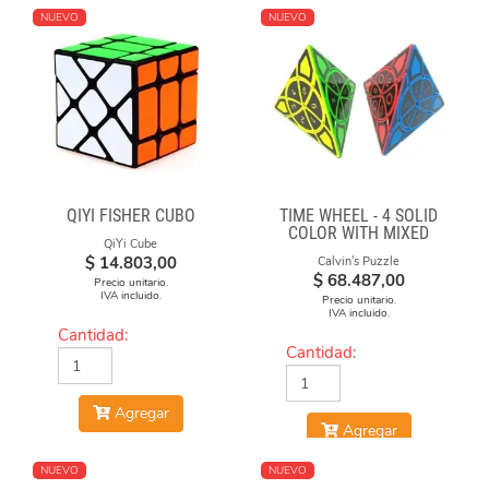
NUEVO
NUEVO
QIYI FISHER CUBO
TIME WHEEL - 4 SOLID
COLOR WITH MIXED
QiYi Cube
NUMBERS STICKERS
$
14.803,00
Calvin's Puzzle
(MOD)
$
68.487,00
Precio unitario.
IVA incluido.
Precio unitario.
IVA incluido.
Cantidad:
Cantidad:
Agregar
Agregar
NUEVO
NUEVO