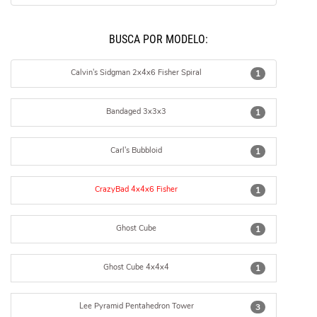
BUSCÁ POR MODELO:
Calvin's Sidgman 2x4x6 Fisher Spiral
1
Bandaged 3x3x3
1
Carl's Bubbloid
1
CrazyBad 4x4x6 Fisher
1
Ghost Cube
1
Ghost Cube 4x4x4
1
Lee Pyramid Pentahedron Tower
3