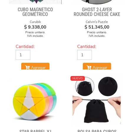
CUBO MAGNÉTICO
GHOST 2-LAYER
GEOMÉTRICO
ROUNDED CHEESE CAKE
-BLACK BODY WITH
Curubik
Calvin's Puzzle
SILVER LABEL
$
9.338,00
$
51.345,00
Precio unitario.
Precio unitario.
IVA incluido.
IVA incluido.
Cantidad:
Cantidad:
Agregar
Agregar
NUEVO
STAR BARREL YJ
BOLSA PARA CUBOS