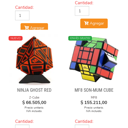
Cantidad:
Cantidad:
Agregar
Agregar
NUEVO
NUEVO
ENVÍO GRATIS!
NINJA GHOST RED
MF8 SON-MUM CUBE
Z-Cube
MF8
$
66.505,00
$
155.211,00
Precio unitario.
Precio unitario.
IVA incluido.
IVA incluido.
Cantidad:
Cantidad: