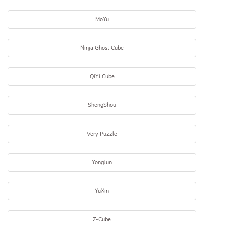
MoYu
Ninja Ghost Cube
QiYi Cube
ShengShou
Very Puzzle
YongJun
YuXin
Z-Cube