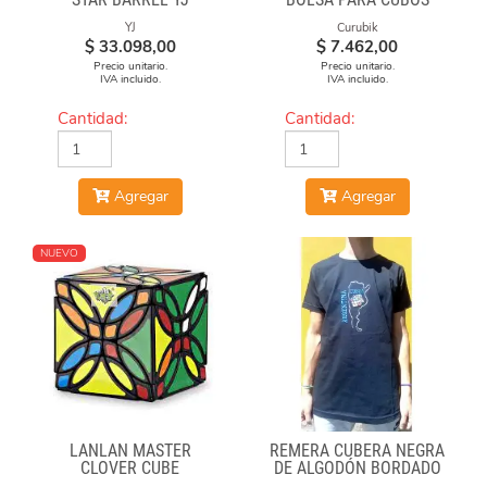
YJ
Curubik
$
33.098,00
$
7.462,00
Precio unitario.
Precio unitario.
IVA incluido.
IVA incluido.
Cantidad:
Cantidad:
Agregar
Agregar
NUEVO
LANLAN MASTER
REMERA CUBERA NEGRA
CLOVER CUBE
DE ALGODÓN BORDADO
"ARGENTINA CUBEA"