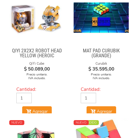
QIYI 2X2X2 ROBOT HEAD
MAT PAD CURUBIK
YELLOW (HEROIC
(GRANDE)
LEADER)
QiYi Cube
Curubik
$
50.089,00
$
35.595,00
Precio unitario.
Precio unitario.
IVA incluido.
IVA incluido.
Cantidad:
Cantidad:
Agregar
Agregar
NUEVO
MÁS VENDIDO
NUEVO