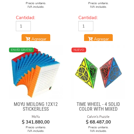
Precio unitario.
Precio unitario.
IVA incluido.
IVA incluido.
Cantidad:
Cantidad:
Agregar
Agregar
NUEVO
ENVÍO GRATIS!
NUEVO
MOYU MEILONG 12X12
TIME WHEEL - 4 SOLID
STICKERLESS
COLOR WITH MIXED
NUMBERS STICKERS
MoYu
Calvin's Puzzle
(MOD)
$
341.880,00
$
68.487,00
Precio unitario.
Precio unitario.
IVA incluido.
IVA incluido.