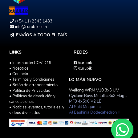
(+54 11) 2343 1483
info@curubik.com
ENVÍOS A TODO EL PAÍS.
LINKS
REDES
• Información COVID19
/curubik
• Nosotros
/curubik
• Contacto
• Términos y Condiciones
LO MÁS NUEVO
• Botón de arrepentimiento
Weilong WRM V10 3x3 U.V
• Política de Privacidad
Cyclone Boys Metallic 3x3 Magnetico Macaron
• Políticas de devolución y
MF8 4x5x6 V2 LE
cancelaciones
AJ Split Megaminx
• Noticias, eventos, tutoriales, y
AJ Bauhinia Dodecahedron II
videos divertidos