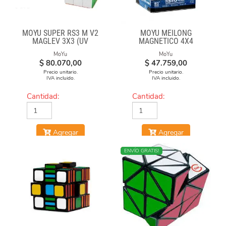
MOYU SUPER RS3 M V2
MOYU MEILONG
MAGLEV 3X3 (UV
MAGNETICO 4X4
COATED)
MoYu
MoYu
$
80.070,00
$
47.759,00
Precio unitario.
Precio unitario.
IVA incluido.
IVA incluido.
Cantidad:
Cantidad:
Agregar
Agregar
NUEVO
ENVÍO GRATIS!