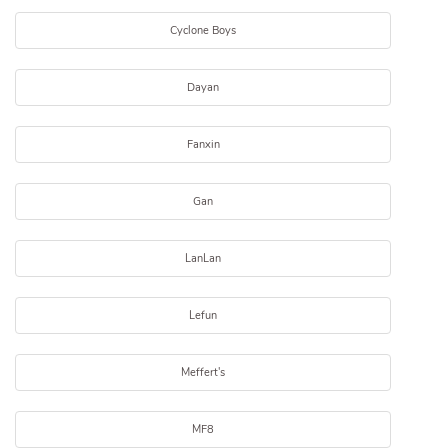
Cyclone Boys
Dayan
Fanxin
Gan
LanLan
Lefun
Meffert's
MF8