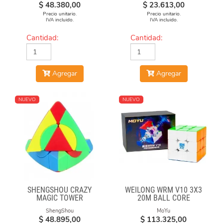
$
48.380,00
$
23.613,00
Precio unitario.
Precio unitario.
IVA incluido.
IVA incluido.
Cantidad:
Cantidad:
Agregar
Agregar
NUEVO
NUEVO
SHENGSHOU CRAZY
WEILONG WRM V10 3X3
MAGIC TOWER
20M BALL CORE
MAGLEV UV
ShengShou
MoYu
$
48.895,00
$
113.325,00