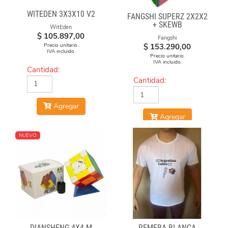
WITEDEN 3X3X10 V2
FANGSHI SUPERZ 2X2X2
+ SKEWB
WitEden
$
105.897,00
Fangshi
Precio unitario.
$
153.290,00
IVA incluido.
Precio unitario.
IVA incluido.
Cantidad:
Cantidad:
Agregar
Agregar
NUEVO
DIANSHENG 4X4 M
REMERA BLANCA