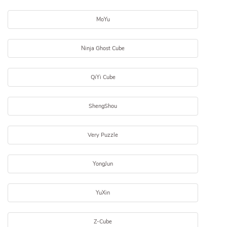
MoYu
Ninja Ghost Cube
QiYi Cube
ShengShou
Very Puzzle
YongJun
YuXin
Z-Cube