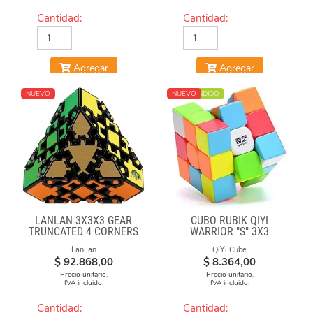
Cantidad:
Cantidad:
Agregar
Agregar
NUEVO
MÁS VENDIDO
NUEVO
LANLAN 3X3X3 GEAR
CUBO RUBIK QIYI
TRUNCATED 4 CORNERS
WARRIOR "S" 3X3
STICKERLESS
LanLan
QiYi Cube
$
92.868,00
$
8.364,00
Precio unitario.
Precio unitario.
IVA incluido.
IVA incluido.
Cantidad:
Cantidad: