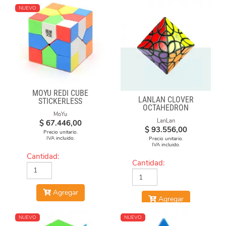
NUEVO
MOYU REDI CUBE
LANLAN CLOVER
STICKERLESS
OCTAHEDRON
MoYu
LanLan
$
67.446,00
$
93.556,00
Precio unitario.
IVA incluido.
Precio unitario.
IVA incluido.
Cantidad:
Cantidad:
Agregar
Agregar
NUEVO
NUEVO