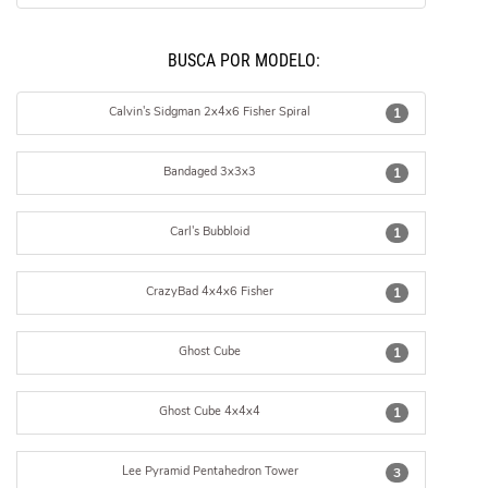
BUSCÁ POR MODELO:
Calvin's Sidgman 2x4x6 Fisher Spiral
1
Bandaged 3x3x3
1
Carl's Bubbloid
1
CrazyBad 4x4x6 Fisher
1
Ghost Cube
1
Ghost Cube 4x4x4
1
Lee Pyramid Pentahedron Tower
3