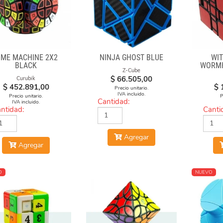
IME MACHINE 2X2
NINJA GHOST BLUE
WIT
BLACK
WORMH
Z-Cube
$
66.505,00
Curubik
$
452.891,00
$
Precio unitario.
IVA incluido.
Precio unitario.
P
Cantidad:
IVA incluido.
ntidad:
Canti
Agregar
Agregar
O
NUEVO