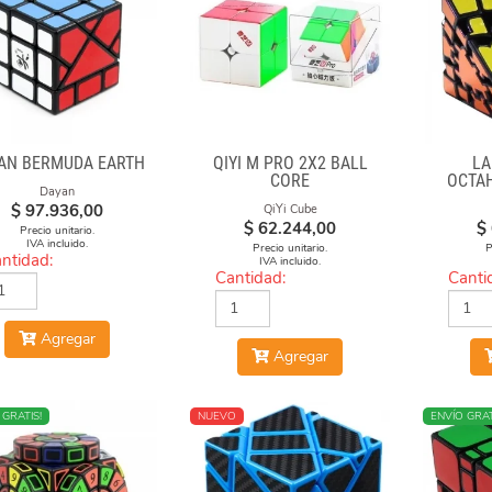
AN BERMUDA EARTH
QIYI M PRO 2X2 BALL
LA
CORE
OCTA
Dayan
$
97.936,00
QiYi Cube
$
62.244,00
$
Precio unitario.
IVA incluido.
Precio unitario.
P
ntidad:
IVA incluido.
Cantidad:
Canti
Agregar
Agregar
O
 GRATIS!
NUEVO
ENVÍO GRAT