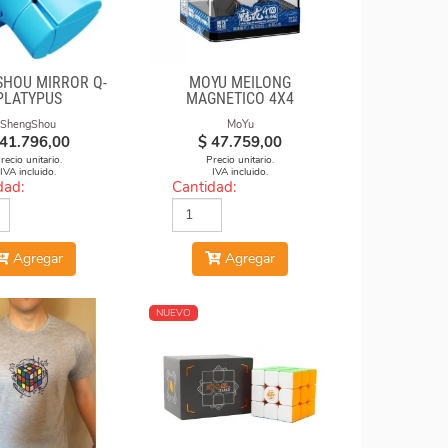
HOU MIRROR Q-
MOYU MEILONG
PLATYPUS
MAGNETICO 4X4
ShengShou
MoYu
41.796,00
$
47.759,00
recio unitario.
Precio unitario.
IVA incluido.
IVA incluido.
dad:
Cantidad:
Agregar
Agregar
NUEVO