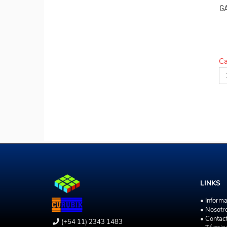
G
Ca
LINKS
• Inform
• Nosotr
• Contac
(+54 11) 2343 1483