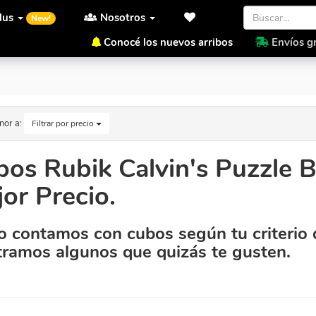
lus
Nosotros
New!
Conocé los nuevos arribos
Envíos gr
l Mejor Precio.
nor a:
Filtrar por precio
bos Rubik Calvin's Puzzle
or Precio.
 contamos con cubos según tu criterio 
ramos algunos que quizás te gusten.