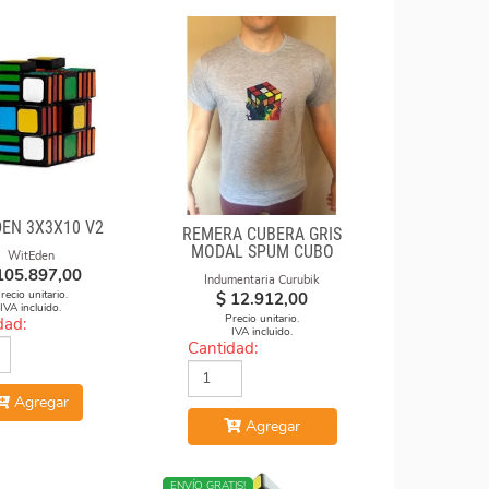
DEN 3X3X10 V2
REMERA CUBERA GRIS
MODAL SPUM CUBO
WitEden
FUEGO
105.897,00
Indumentaria Curubik
recio unitario.
$
12.912,00
IVA incluido.
Precio unitario.
dad:
IVA incluido.
Cantidad:
Agregar
Agregar
NUEVO
ENVÍO GRATIS!