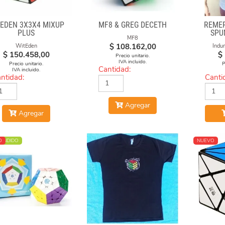
TEDEN 3X3X4 MIXUP
MF8 & GREG DECETH
REMER
PLUS
SPU
MF8
$
108.162,00
WitEden
Indu
$
150.458,00
$
Precio unitario.
IVA incluido.
Precio unitario.
P
Cantidad:
IVA incluido.
ntidad:
Canti
Agregar
Agregar
ENDIDO
O
NUEVO