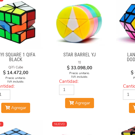
IYI SQUARE 1 QIFA
STAR BARREL YJ
LAN
BLACK
DO
YJ
DI
$
33.098,00
QiYi Cube
$
14.472,00
$
Precio unitario.
IVA incluido.
Precio unitario.
P
Cantidad:
IVA incluido.
ntidad:
Canti
Agregar
Agregar
O
NUEVO