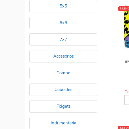
5x5
NUEV
6x6
7x7
Accesorios
LA
Combo
Cuboides
Ca
Fidgets
Indumentaria
NUEV