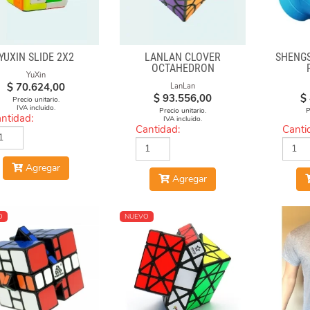
YUXIN SLIDE 2X2
LANLAN CLOVER
SHENGS
OCTAHEDRON
YuXin
$
70.624,00
LanLan
$
93.556,00
$
Precio unitario.
IVA incluido.
Precio unitario.
P
ntidad:
IVA incluido.
Cantidad:
Canti
Agregar
Agregar
O
NUEVO