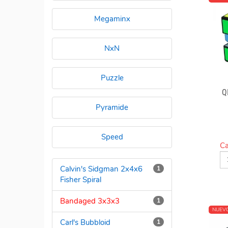
Megaminx
NxN
Puzzle
Q
Pyramide
Speed
Ca
Calvin's Sidgman 2x4x6
1
Fisher Spiral
Bandaged 3x3x3
1
NUEV
Carl's Bubbloid
1