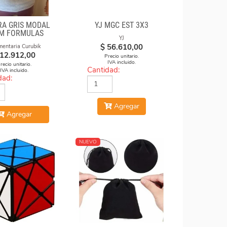
A GRIS MODAL
YJ MGC EST 3X3
M FORMULAS
YJ
$
56.610,00
mentaria Curubik
12.912,00
Precio unitario.
IVA incluido.
recio unitario.
Cantidad:
IVA incluido.
dad:
Agregar
Agregar
NUEVO