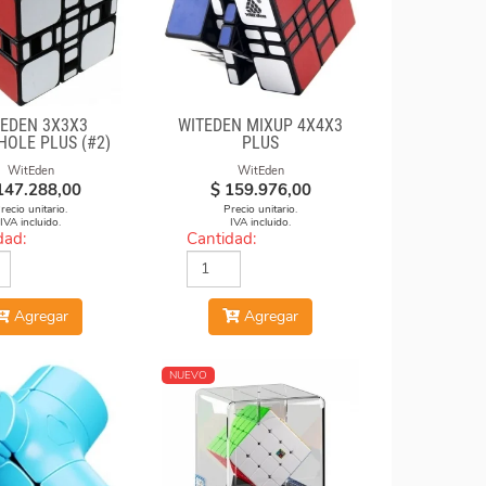
EDEN 3X3X3
WITEDEN MIXUP 4X4X3
OLE PLUS (#2)
PLUS
WitEden
WitEden
147.288,00
$
159.976,00
recio unitario.
Precio unitario.
IVA incluido.
IVA incluido.
dad:
Cantidad:
Agregar
Agregar
NUEVO