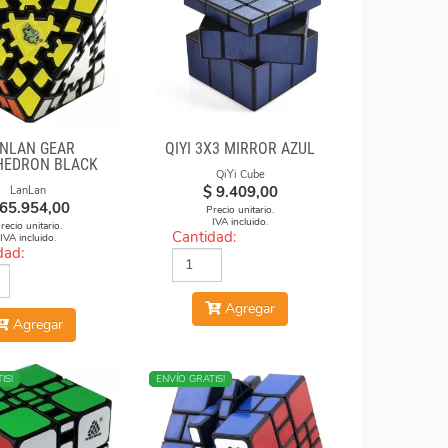
NLAN GEAR
QIYI 3X3 MIRROR AZUL
HEDRON BLACK
QiYi Cube
$
9.409,00
LanLan
65.954,00
Precio unitario.
IVA incluido.
recio unitario.
Cantidad:
IVA incluido.
dad:
Agregar
Agregar
IS!
NUEVO
ENVÍO GRATIS!