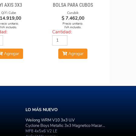
YI AXIS 3X3
BOLSA PARA CUBOS
QiYi Cube
Curubik
14.919,00
$
7.462,00
recio unitario.
Precio unitario.
IVA incluido.
IVA incluido.
dad:
Cantidad:
Agregar
Agregar
LO MÁS NUEVO
Weilong WRM V10 3x3 U.V
Cyclone Boys Metallic 3x3 Magnetico Macaron
MF8 4x5x6 V2 LE