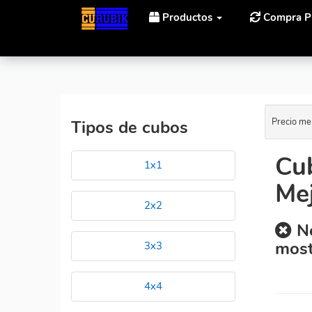
Productos
Compra P
Inicio
Cubos Rubik Calvin's Puzzle Bandaged 3x3x3 A
Precio me
Tipos de cubos
Cu
1x1
Mej
2x2
No
most
3x3
4x4