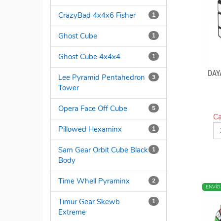
CrazyBad 4x4x6 Fisher
1
Ghost Cube
1
Ghost Cube 4x4x4
1
DAY
Lee Pyramid Pentahedron
3
Tower
Opera Face Off Cube
5
Ca
Pillowed Hexaminx
1
Sam Gear Orbit Cube Black
1
Body
Time Whell Pyraminx
2
NUEV
ENVÍO
Timur Gear Skewb
1
Extreme