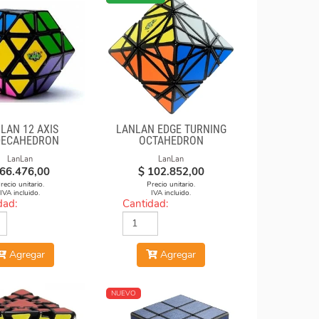
LAN 12 AXIS
LANLAN EDGE TURNING
DECAHEDRON
OCTAHEDRON
AMOND CUBE
LanLan
LanLan
66.476,00
$
102.852,00
recio unitario.
Precio unitario.
IVA incluido.
IVA incluido.
dad:
Cantidad:
Agregar
Agregar
NUEVO