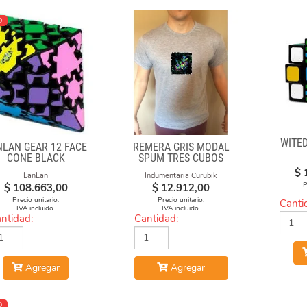
O
WITE
NLAN GEAR 12 FACE
REMERA GRIS MODAL
CONE BLACK
SPUM TRES CUBOS
$
LanLan
Indumentaria Curubik
P
$
108.663,00
$
12.912,00
Precio unitario.
Precio unitario.
Canti
IVA incluido.
IVA incluido.
ntidad:
Cantidad:
Agregar
Agregar
O