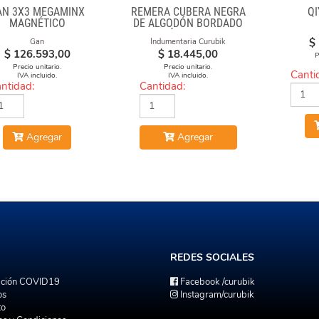
AN 3X3 MEGAMINX
REMERA CUBERA NEGRA
QI
MAGNÉTICO
DE ALGODÓN BORDADO
"FÓRMULAS"
$
Gan
Indumentaria Curubik
$
126.593,00
$
18.445,00
P
Precio unitario.
Precio unitario.
Canti
IVA incluido.
IVA incluido.
ntidad:
Cantidad:
Agregar
Agregar
REDES
SOCIALES
ación COVID19
Facebook
/curubik
os
Instagram
/curubik
to