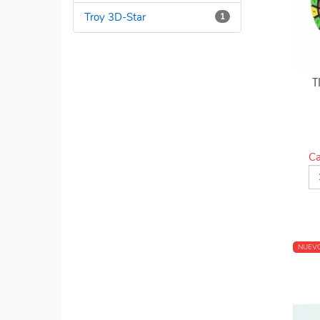
Troy 3D-Star
1
T
Ca
NUEV