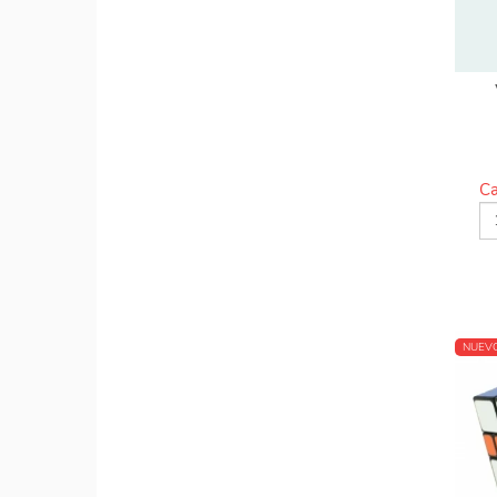
Ca
NUEV