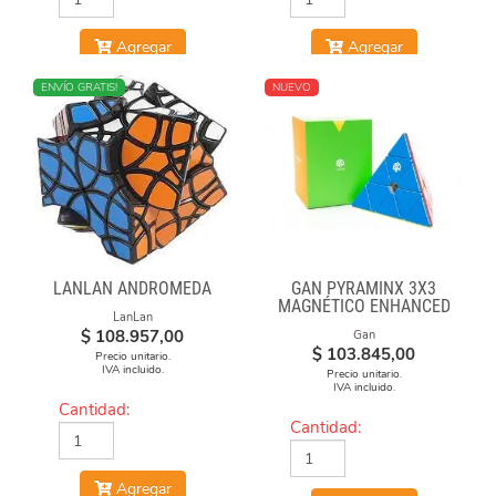
Agregar
Agregar
NUEVO
ENVÍO GRATIS!
NUEVO
LANLAN ANDROMEDA
GAN PYRAMINX 3X3
MAGNÉTICO ENHANCED
LanLan
$
108.957,00
Gan
$
103.845,00
Precio unitario.
IVA incluido.
Precio unitario.
IVA incluido.
Cantidad:
Cantidad:
Agregar