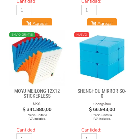
Cantidad:
Cantidad:
Agregar
Agregar
NUEVO
ENVÍO GRATIS!
NUEVO
MOYU MEILONG 12X12
SHENGHOU MIRROR SQ-
STICKERLESS
0
MoYu
ShengShou
$
341.880,00
$
66.943,00
Precio unitario.
Precio unitario.
IVA incluido.
IVA incluido.
Cantidad:
Cantidad: