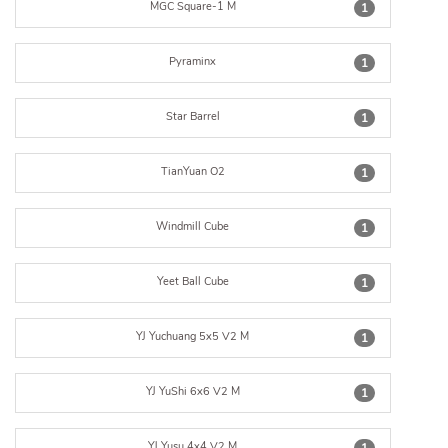
MGC Square-1 M
1
Pyraminx
1
Star Barrel
1
TianYuan O2
1
Windmill Cube
1
Yeet Ball Cube
1
YJ Yuchuang 5x5 V2 M
1
YJ YuShi 6x6 V2 M
1
YJ Yusu 4x4 V2 M