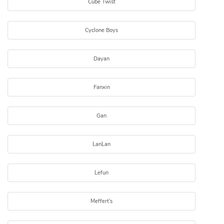
Cube Twist
Cyclone Boys
Dayan
Fanxin
Gan
LanLan
Lefun
Meffert's