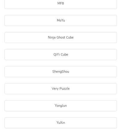
MF8
MoYu
Ninja Ghost Cube
QiYi Cube
ShengShou
Very Puzzle
YongJun
YuXin