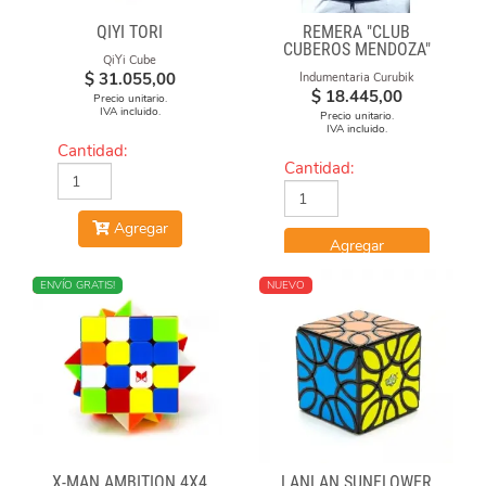
QIYI TORI
REMERA "CLUB
CUBEROS MENDOZA"
QiYi Cube
2020-21 NEGRA DE
$
31.055,00
Indumentaria Curubik
ALGODÓN ESTAMPADA
$
18.445,00
Precio unitario.
IVA incluido.
Precio unitario.
IVA incluido.
Cantidad:
Cantidad:
Agregar
Agregar
NUEVO
ENVÍO GRATIS!
NUEVO
X-MAN AMBITION 4X4
LANLAN SUNFLOWER