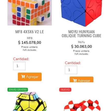
MF8 4X5X6 V2 LE
MOYU HUNYUAN
OBLIQUE TURNING CUBE
MF8
1 MIXUP SKEWB
$
145.078,00
MoYu
$
30.063,00
Precio unitario.
IVA incluido.
Precio unitario.
IVA incluido.
Cantidad:
Cantidad:
Agregar
Agregar
NUEVO
ENVÍO GRATIS!
NUEVO