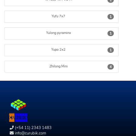
1
Yufu 7x7
1
Yulong pyraminx
1
Yupo 2x2
1
Zhilong Mini
4
(+54 11) 2343 1483
info@curubik.com