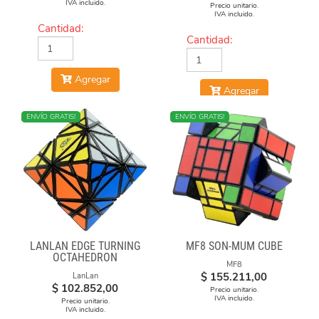
IVA incluido.
Precio unitario.
IVA incluido.
Cantidad:
Cantidad:
Agregar
Agregar
NUEVO
ENVÍO GRATIS!
NUEVO
ENVÍO GRATIS!
LANLAN EDGE TURNING
MF8 SON-MUM CUBE
OCTAHEDRON
MF8
$
155.211,00
LanLan
$
102.852,00
Precio unitario.
IVA incluido.
Precio unitario.
IVA incluido.