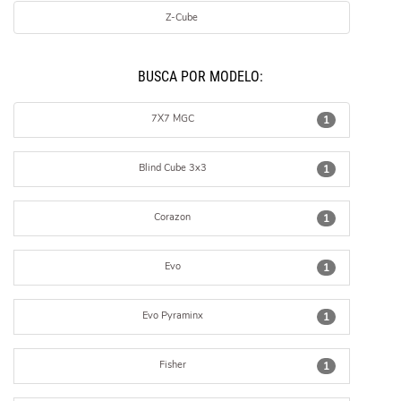
Z-Cube
BUSCÁ POR MODELO:
7X7 MGC
1
Blind Cube 3x3
1
Corazon
1
Evo
1
Evo Pyraminx
1
Fisher
1