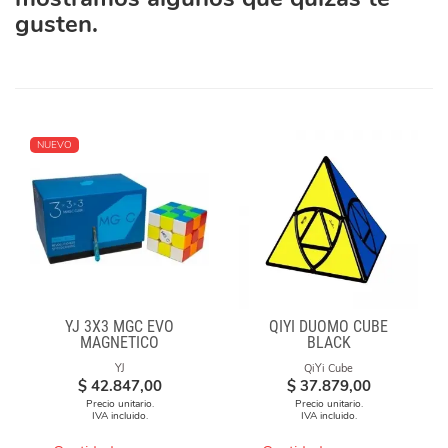
gusten.
NUEVO
YJ 3X3 MGC EVO
QIYI DUOMO CUBE
MAGNETICO
BLACK
YJ
QiYi Cube
$
42.847,00
$
37.879,00
Precio unitario.
Precio unitario.
IVA incluido.
IVA incluido.