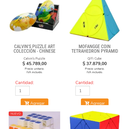
CALVIN'S PUZZLE ART
MOFANGGE COIN
COLECCIÓN - CHINESE
TETRAHEDRON PYRAMID
OPERA FACE-OFF CUBE
STICKERLESS
Calvin's Puzzle
QiYi Cube
(GRAFFITI CAMO)
$
45.789,00
$
37.879,00
Precio unitario.
Precio unitario.
IVA incluido.
IVA incluido.
Cantidad:
Cantidad:
Agregar
Agregar
NUEVO