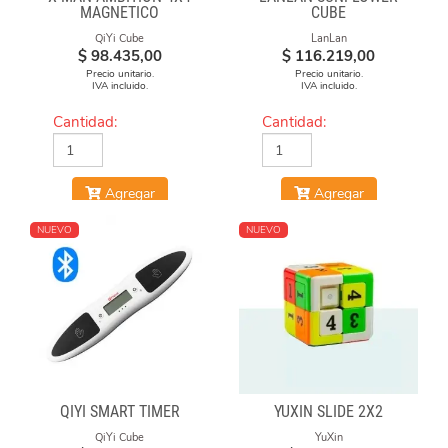
MAGNETICO
CUBE
QiYi Cube
LanLan
$
98.435,00
$
116.219,00
Precio unitario.
Precio unitario.
IVA incluido.
IVA incluido.
Cantidad:
Cantidad:
Agregar
Agregar
NUEVO
NUEVO
QIYI SMART TIMER
YUXIN SLIDE 2X2
QiYi Cube
YuXin