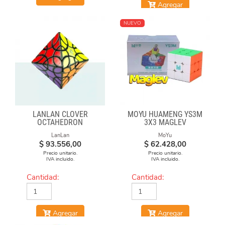
Agregar
NUEVO
LANLAN CLOVER
MOYU HUAMENG YS3M
OCTAHEDRON
3X3 MAGLEV
LanLan
MoYu
$
93.556,00
$
62.428,00
Precio unitario.
Precio unitario.
IVA incluido.
IVA incluido.
Cantidad:
Cantidad:
Agregar
Agregar