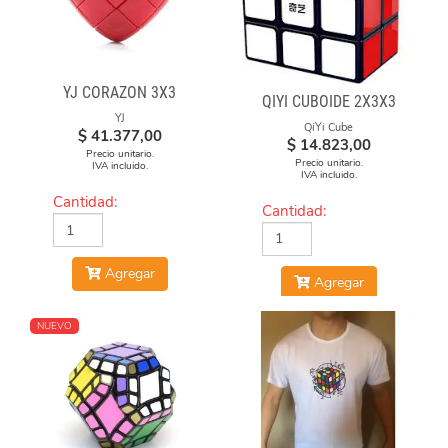
YJ CORAZON 3X3
QIYI CUBOIDE 2X3X3
YJ
QiYi Cube
$
41.377,00
$
14.823,00
Precio unitario.
Precio unitario.
IVA incluido.
IVA incluido.
Cantidad:
Cantidad:
Agregar
Agregar
NUEVO