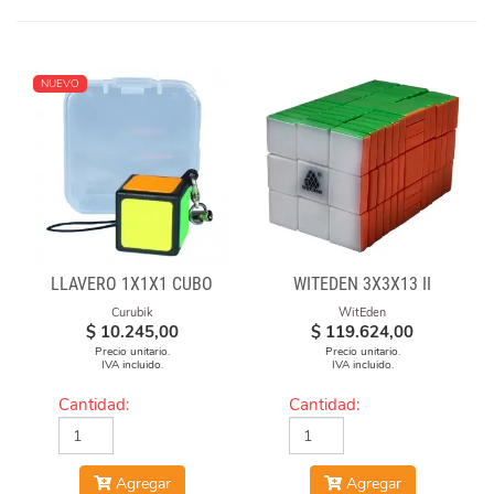
NUEVO
LLAVERO 1X1X1 CUBO
WITEDEN 3X3X13 II
Curubik
WitEden
$
10.245,00
$
119.624,00
Precio unitario.
Precio unitario.
IVA incluido.
IVA incluido.
Cantidad:
Cantidad:
Agregar
Agregar