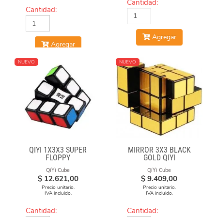
Cantidad:
Cantidad:
Agregar
Agregar
NUEVO
NUEVO
QIYI 1X3X3 SUPER
MIRROR 3X3 BLACK
FLOPPY
GOLD QIYI
QiYi Cube
QiYi Cube
$
12.621,00
$
9.409,00
Precio unitario.
Precio unitario.
IVA incluido.
IVA incluido.
Cantidad:
Cantidad: