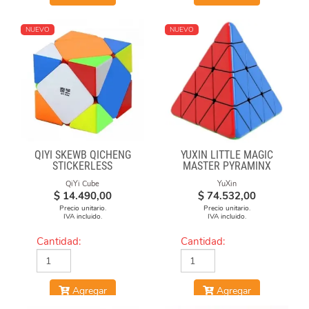
NUEVO
NUEVO
QIYI SKEWB QICHENG
YUXIN LITTLE MAGIC
STICKERLESS
MASTER PYRAMINX
QiYi Cube
YuXin
$
14.490,00
$
74.532,00
Precio unitario.
Precio unitario.
IVA incluido.
IVA incluido.
Cantidad:
Cantidad:
Agregar
Agregar