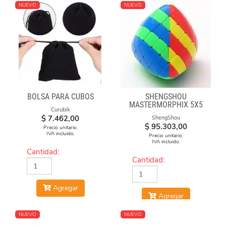
NUEVO
NUEVO
BOLSA PARA CUBOS
SHENGSHOU
MASTERMORPHIX 5X5
Curubik
STICKERLESS
$
7.462,00
ShengShou
$
95.303,00
Precio unitario.
IVA incluido.
Precio unitario.
IVA incluido.
Cantidad:
Cantidad:
Agregar
Agregar
NUEVO
NUEVO