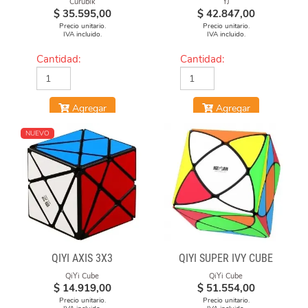
Curubik
YJ
$
35.595,00
$
42.847,00
Precio unitario.
Precio unitario.
IVA incluido.
IVA incluido.
Cantidad:
Cantidad:
Agregar
Agregar
NUEVO
QIYI AXIS 3X3
QIYI SUPER IVY CUBE
QiYi Cube
QiYi Cube
$
14.919,00
$
51.554,00
Precio unitario.
Precio unitario.