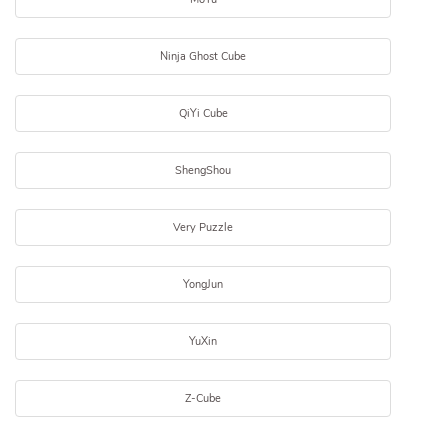
Ninja Ghost Cube
QiYi Cube
ShengShou
Very Puzzle
YongJun
YuXin
Z-Cube