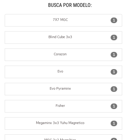
BUSCÁ POR MODELO:
7X7 MGC
1
Blind Cube 3x3
1
Corazon
1
Evo
1
Evo Pyraminx
1
Fisher
1
Megaminx 3x3 Yuhu Magnetico
1