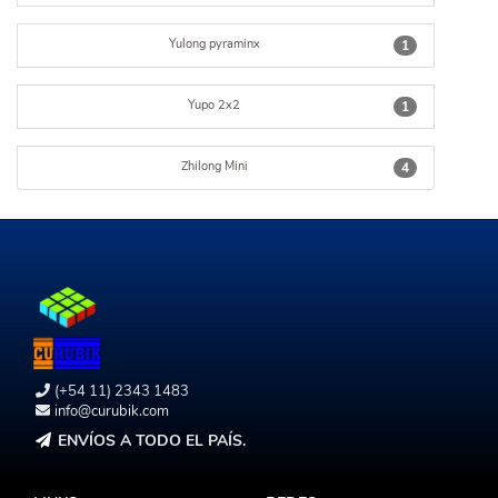
Yulong pyraminx
1
Yupo 2x2
1
Zhilong Mini
4
(+54 11) 2343 1483
info@curubik.com
ENVÍOS A TODO EL PAÍS.