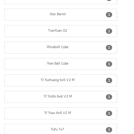
Star Barrel
1
TianYuan O2
1
Windmill Cube
1
Yeet Ball Cube
1
YJ Yuchuang 5x5 V2 M
1
YJ YuShi 6x6 V2 M
1
YJ Yusu 4x4 V2 M
1
Yufu 7x7
1