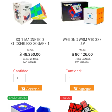
SQ-1 MAGNÉTICO
WEILONG WRM V10 3X3
STICKERLESS SQUARE-1
U.V
YuXin
MoYu
$
48.250,00
$
86.426,00
Precio unitario.
Precio unitario.
IVA incluido.
IVA incluido.
Cantidad:
Cantidad:
Agregar
Agregar
NUEVO
ENVÍO GRATIS!
NUEVO