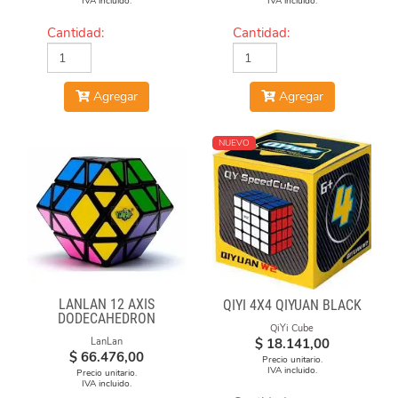
IVA incluido.
IVA incluido.
Cantidad:
Cantidad:
Agregar
Agregar
NUEVO
LANLAN 12 AXIS
QIYI 4X4 QIYUAN BLACK
DODECAHEDRON
QiYi Cube
DIAMOND CUBE
$
18.141,00
LanLan
$
66.476,00
Precio unitario.
IVA incluido.
Precio unitario.
IVA incluido.