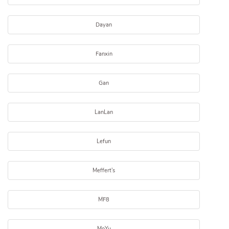
Dayan
Fanxin
Gan
LanLan
Lefun
Meffert's
MF8
MoYu