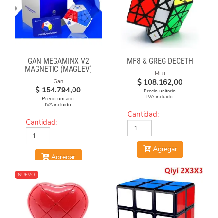
GAN MEGAMINX V2
MF8 & GREG DECETH
MAGNETIC (MAGLEV)
MF8
BLACK
$
108.162,00
Gan
$
154.794,00
Precio unitario.
IVA incluido.
Precio unitario.
IVA incluido.
Cantidad:
Cantidad:
Agregar
Agregar
NUEVO