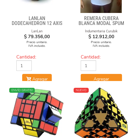
LANLAN
REMERA CUBERA
DODECAHEDRON 12 AXIS
BLANCA MODAL SPUM
CUBO CON FORMULAS
LanLan
Indumentaria Curubik
$
79.356,00
$
12.912,00
Precio unitario.
Precio unitario.
IVA incluido.
IVA incluido.
Cantidad:
Cantidad:
Agregar
Agregar
NUEVO
ENVÍO GRATIS!
NUEVO