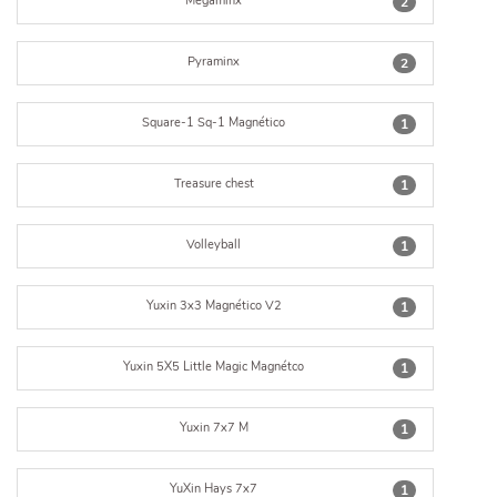
Megaminx
2
Pyraminx
2
Square-1 Sq-1 Magnético
1
Treasure chest
1
Volleyball
1
Yuxin 3x3 Magnético V2
1
Yuxin 5X5 Little Magic Magnétco
1
Yuxin 7x7 M
1
YuXin Hays 7x7
1