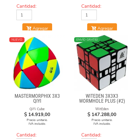
Cantidad:
Cantidad:
Agregar
Agregar
NUEVO
ENVÍO GRATIS!
MASTERMORPHIX 3X3
WITEDEN 3X3X3
QIYI
WORMHOLE PLUS (#2)
QiYi Cube
WitEden
$
14.919,00
$
147.288,00
Precio unitario.
Precio unitario.
IVA incluido.
IVA incluido.
Cantidad:
Cantidad: