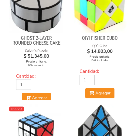
GHOST 2-LAYER
QIYI FISHER CUBO
ROUNDED CHEESE CAKE
QiYi Cube
-BLACK BODY WITH
$
14.803,00
Calvin's Puzzle
SILVER LABEL
$
51.345,00
Precio unitario.
IVA incluido.
Precio unitario.
IVA incluido.
Cantidad:
Cantidad:
Agregar
Agregar
NUEVO