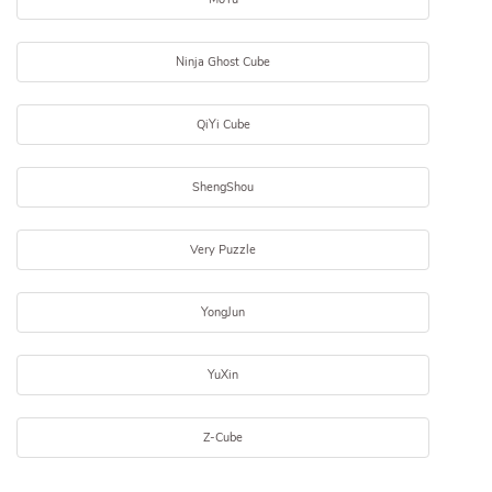
Ninja Ghost Cube
QiYi Cube
ShengShou
Very Puzzle
YongJun
YuXin
Z-Cube