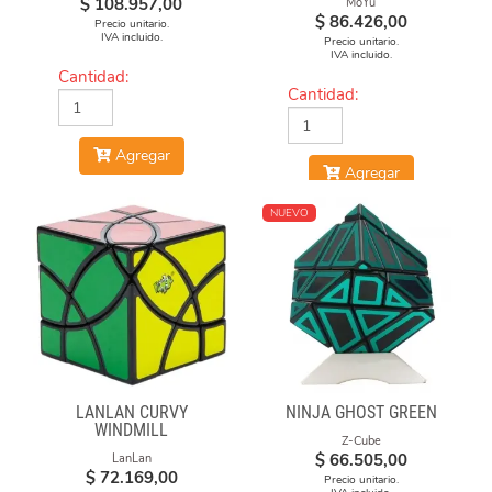
$
108.957,00
MoYu
$
86.426,00
Precio unitario.
IVA incluido.
Precio unitario.
IVA incluido.
Cantidad:
Cantidad:
Agregar
Agregar
NUEVO
LANLAN CURVY
NINJA GHOST GREEN
WINDMILL
Z-Cube
$
66.505,00
LanLan
$
72.169,00
Precio unitario.