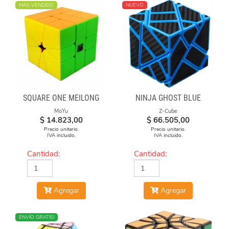
MÁS VENDIDO
NUEVO
SQUARE ONE MEILONG
NINJA GHOST BLUE
MoYu
Z-Cube
$
14.823,00
$
66.505,00
Precio unitario.
Precio unitario.
IVA incluido.
IVA incluido.
Cantidad:
Cantidad:
Agregar
Agregar
NUEVO
ENVÍO GRATIS!