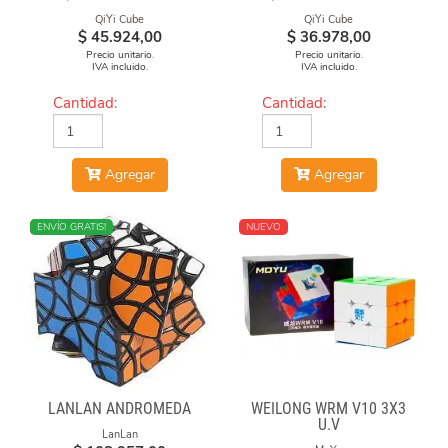
QiYi Cube
QiYi Cube
$
45.924,00
$
36.978,00
Precio unitario.
Precio unitario.
IVA incluido.
IVA incluido.
Cantidad:
Cantidad:
Agregar
Agregar
NUEVO
ENVÍO GRATIS!
NUEVO
LANLAN ANDROMEDA
WEILONG WRM V10 3X3
U.V
LanLan