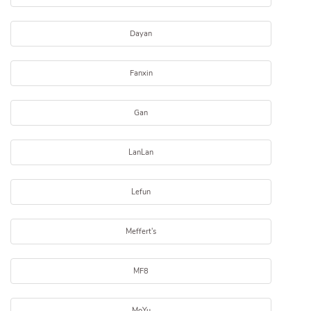
Dayan
Fanxin
Gan
LanLan
Lefun
Meffert's
MF8
MoYu