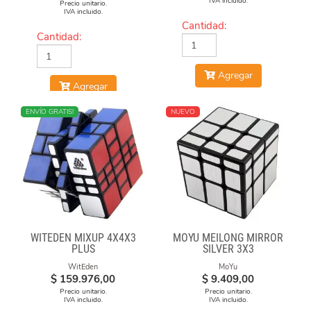
IVA incluido.
Precio unitario.
IVA incluido.
Cantidad:
Cantidad:
Agregar
Agregar
NUEVO
ENVÍO GRATIS!
NUEVO
WITEDEN MIXUP 4X4X3
MOYU MEILONG MIRROR
PLUS
SILVER 3X3
WitEden
MoYu
$
159.976,00
$
9.409,00
Precio unitario.
Precio unitario.
IVA incluido.
IVA incluido.