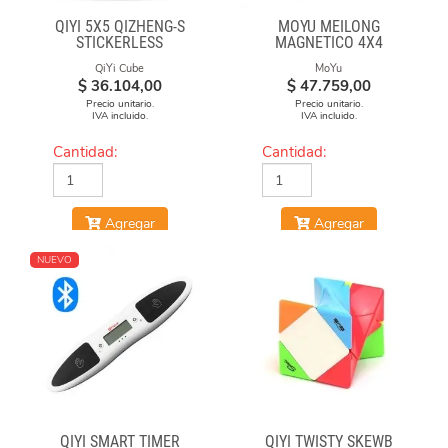
QIYI 5X5 QIZHENG-S
MOYU MEILONG
STICKERLESS
MAGNETICO 4X4
QiYi Cube
MoYu
$
36.104,00
$
47.759,00
Precio unitario.
Precio unitario.
IVA incluido.
IVA incluido.
Cantidad:
Cantidad:
Agregar
Agregar
NUEVO
QIYI SMART TIMER
QIYI TWISTY SKEWB