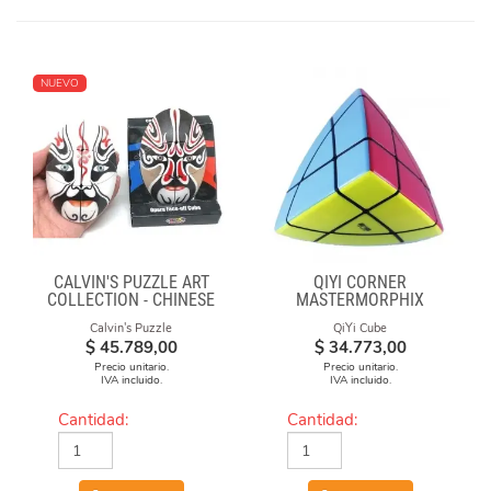
NUEVO
CALVIN'S PUZZLE ART
QIYI CORNER
COLLECTION - CHINESE
MASTERMORPHIX
OPERA FACE-OFF CUBE
Calvin's Puzzle
QiYi Cube
(BLACK & WHITE MASKS)
$
45.789,00
$
34.773,00
Precio unitario.
Precio unitario.
IVA incluido.
IVA incluido.
Cantidad:
Cantidad: