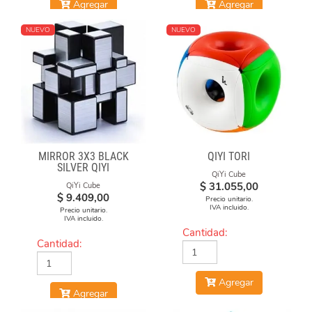
Agregar
Agregar
NUEVO
NUEVO
MIRROR 3X3 BLACK
QIYI TORI
SILVER QIYI
QiYi Cube
$
31.055,00
QiYi Cube
$
9.409,00
Precio unitario.
IVA incluido.
Precio unitario.
IVA incluido.
Cantidad:
Cantidad:
Agregar
Agregar