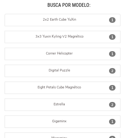
BUSCÁ POR MODELO:
2x2 Earth Cube YuXin
1
3x3 Yuxin Kyling V2 Magnético
1
Corner Helicopter
1
Digital Puzzle
2
Eight Petals Cube Magnético
1
Estrella
2
Gigaminx
1