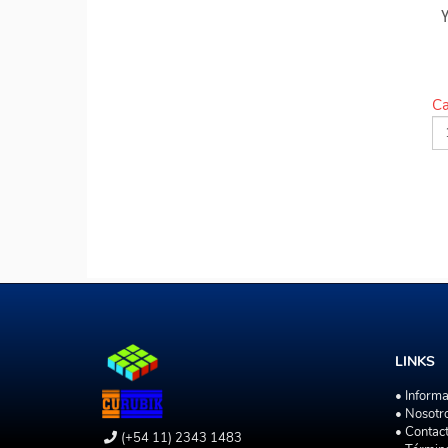
Ca
LINKS
• Inform
• Nosotr
• Contac
(+54 11) 2343 1483