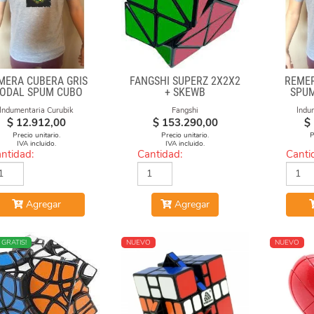
MERA CUBERA GRIS
FANGSHI SUPERZ 2X2X2
REMER
ODAL SPUM CUBO
+ SKEWB
SPUM
CICULO
Indumentaria Curubik
Fangshi
Indu
$
12.912,00
$
153.290,00
$
Precio unitario.
Precio unitario.
P
IVA incluido.
IVA incluido.
ntidad:
Cantidad:
Canti
Agregar
Agregar
O
 GRATIS!
NUEVO
NUEVO