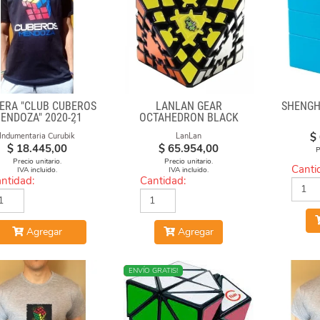
ERA "CLUB CUBEROS
LANLAN GEAR
SHENGH
ENDOZA" 2020-21
OCTAHEDRON BLACK
EGRA DE ALGODÓN
$
Indumentaria Curubik
LanLan
ESTAMPADA
$
18.445,00
$
65.954,00
P
Precio unitario.
Precio unitario.
Canti
IVA incluido.
IVA incluido.
ntidad:
Cantidad:
Agregar
Agregar
NUEVO
ENVÍO GRATIS!