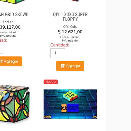
N GRID SKEWB
QIYI 1X3X3 SUPER
FLOPPY
LanLan
39.127,00
QiYi Cube
$
12.621,00
recio unitario.
IVA incluido.
Precio unitario.
dad:
IVA incluido.
Cantidad:
Agregar
Agregar
NUEVO