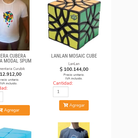
ERA CUBERA
LANLAN MOSAIC CUBE
A MODAL SPUM
LanLan
UBOS CAE
$
100.144,00
mentaria Curubik
12.912,00
Precio unitario.
IVA incluido.
recio unitario.
Cantidad:
IVA incluido.
dad:
Agregar
Agregar