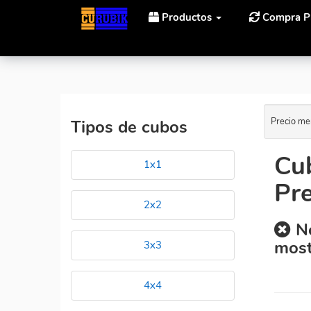
Productos
Compra P
Inicio
Cubos Rubik LanLan Lanlan Rex Cube Al Mejor 
Precio me
Tipos de cubos
Cu
1x1
Pre
2x2
No
most
3x3
4x4