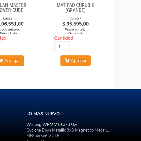
LAN MASTER
MAT PAD CURUBIK
OVER CUBE
(GRANDE)
LanLan
Curubik
106.551,00
$
35.595,00
recio unitario.
Precio unitario.
IVA incluido.
IVA incluido.
dad:
Cantidad:
Agregar
Agregar
LO MÁS NUEVO
Weilong WRM V10 3x3 U.V
Cyclone Boys Metallic 3x3 Magnetico Macaron
MF8 4x5x6 V2 LE