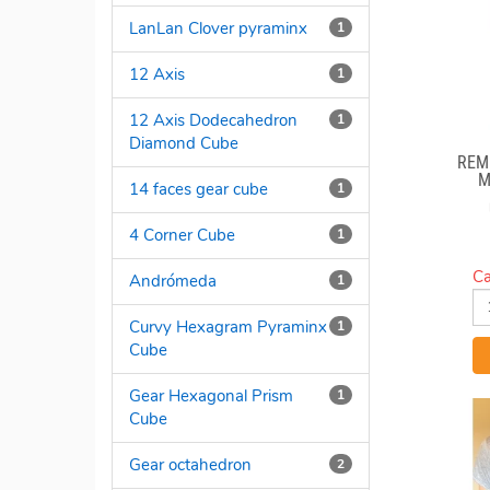
LanLan Clover pyraminx
1
12 Axis
1
12 Axis Dodecahedron
1
Diamond Cube
REM
M
14 faces gear cube
1
N
4 Corner Cube
1
Ca
Andrómeda
1
Curvy Hexagram Pyraminx
1
Cube
Gear Hexagonal Prism
1
Cube
Gear octahedron
2