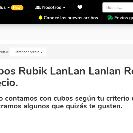
lus
Nosotros
New!
Conocé los nuevos arribos
Envíos gr
Precio.
nor a:
Filtrar por precio
bos Rubik LanLan Lanlan R
cio.
 contamos con cubos según tu criterio 
ramos algunos que quizás te gusten.