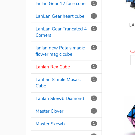
lanlan Gear 12 face cone
1
LanLan Gear heart cube
1
LA
LanLan Gear Truncated 4
1
Corners
lanlan new Petals magic
1
Ca
flower magic cube
Lanlan Rex Cube
1
LanLan Simple Mosaic
1
Cube
Lanlan Skewb Diamond
1
Master Clover
1
Master Skewb
1