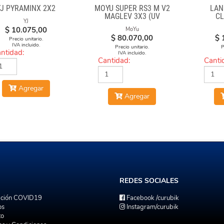
YJ PYRAMINX 2X2
MOYU SUPER RS3 M V2
LAN
MAGLEV 3X3 (UV
CL
YJ
COATED)
$
10.075,00
MoYu
$
80.070,00
$
Precio unitario.
IVA incluido.
Precio unitario.
P
ntidad:
IVA incluido.
Cantidad:
Canti
Agregar
Agregar
REDES
SOCIALES
ación COVID19
Facebook
/curubik
os
Instagram
/curubik
to