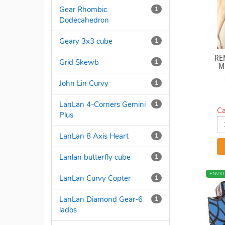
Gear Rhombic
1
Dodecahedron
Geary 3x3 cube
1
RE
Grid Skewb
1
M
John Lin Curvy
1
LanLan 4-Corners Gemini
1
Ca
Plus
LanLan 8 Axis Heart
1
Lanlan butterfly cube
1
NUEV
ENVÍO
LanLan Curvy Copter
1
LanLan Diamond Gear-6
1
lados