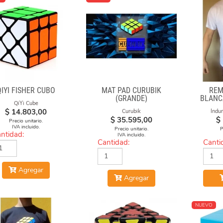
QIYI FISHER CUBO
MAT PAD CURUBIK
REM
(GRANDE)
BLANC
QiYi Cube
C
$
14.803,00
Curubik
Indu
$
35.595,00
$
Precio unitario.
IVA incluido.
Precio unitario.
P
ntidad:
IVA incluido.
Cantidad:
Canti
Agregar
Agregar
NUEVO