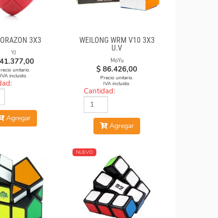
CORAZON 3X3
WEILONG WRM V10 3X3
U.V
YJ
41.377,00
MoYu
$
86.426,00
recio unitario.
IVA incluido.
Precio unitario.
dad:
IVA incluido.
Cantidad:
Agregar
Agregar
NUEVO