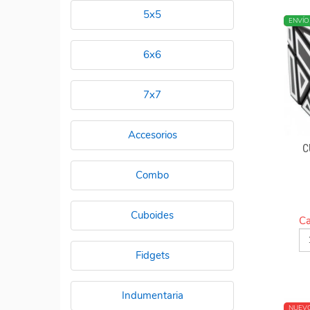
5x5
NUEV
ENVÍO
6x6
7x7
Accesorios
C
Combo
Cuboides
Ca
Fidgets
Indumentaria
NUEV