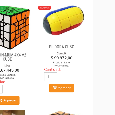
IS!
NUEVO
PILDORA CUBO
Curubik
ON-MUM 4X4 V2
$
99.972,00
CUBE
Precio unitario.
MF8
IVA incluido.
Cantidad:
167.445,00
recio unitario.
IVA incluido.
dad:
Agregar
Agregar