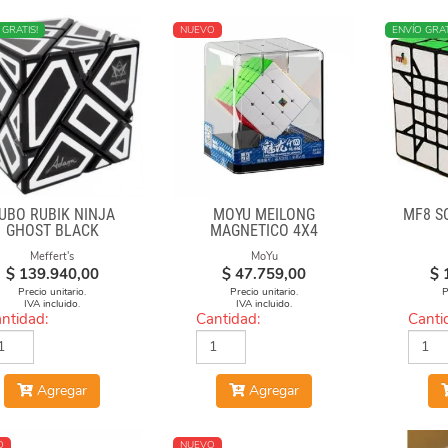
O
 GRATIS!
NUEVO
ENVÍO GRAT
UBO RUBIK NINJA
MOYU MEILONG
MF8 S
GHOST BLACK
MAGNETICO 4X4
Meffert's
MoYu
$
139.940,00
$
47.759,00
$
Precio unitario.
Precio unitario.
P
IVA incluido.
IVA incluido.
ntidad:
Cantidad:
Canti
Agregar
Agregar
O
NUEVO