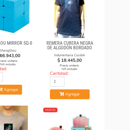
OU MIRROR SQ-0
REMERA CUBERA NEGRA
DE ALGODÓN BORDADO
ShengShou
"ARGENTINA CUBEA"
66.943,00
Indumentaria Curubik
$
18.445,00
recio unitario.
IVA incluido.
Precio unitario.
dad:
IVA incluido.
Cantidad:
Agregar
Agregar
NUEVO