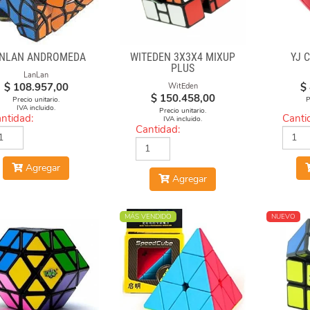
NLAN ANDROMEDA
WITEDEN 3X3X4 MIXUP
YJ 
PLUS
LanLan
$
108.957,00
$
WitEden
$
150.458,00
Precio unitario.
P
IVA incluido.
Precio unitario.
ntidad:
Canti
IVA incluido.
Cantidad:
Agregar
Agregar
MÁS VENDIDO
NUEVO