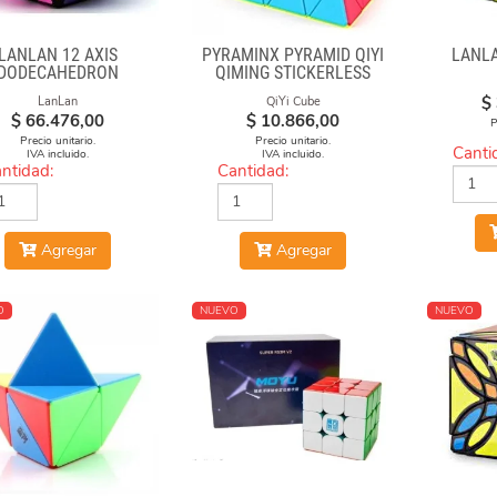
LANLAN 12 AXIS
PYRAMINX PYRAMID QIYI
LANLA
DODECAHEDRON
QIMING STICKERLESS
DIAMOND CUBE
$
LanLan
QiYi Cube
$
66.476,00
$
10.866,00
P
Precio unitario.
Precio unitario.
Canti
IVA incluido.
IVA incluido.
ntidad:
Cantidad:
Agregar
Agregar
O
NUEVO
NUEVO