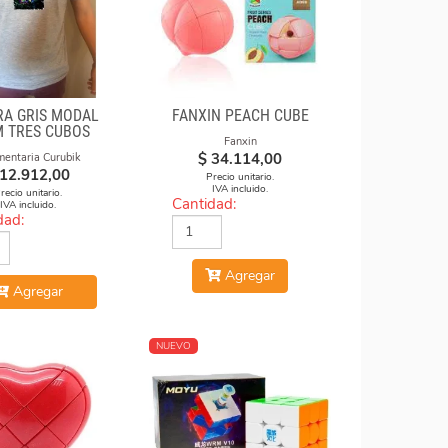
A GRIS MODAL
FANXIN PEACH CUBE
 TRES CUBOS
Fanxin
$
34.114,00
mentaria Curubik
12.912,00
Precio unitario.
IVA incluido.
recio unitario.
Cantidad:
IVA incluido.
dad:
Agregar
Agregar
NUEVO