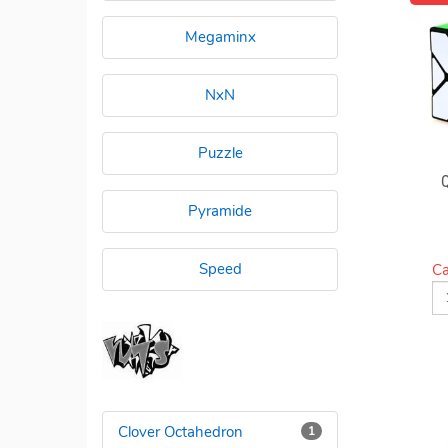
Megaminx
NxN
Puzzle
Pyramide
Speed
Ca
Clover Octahedron
1