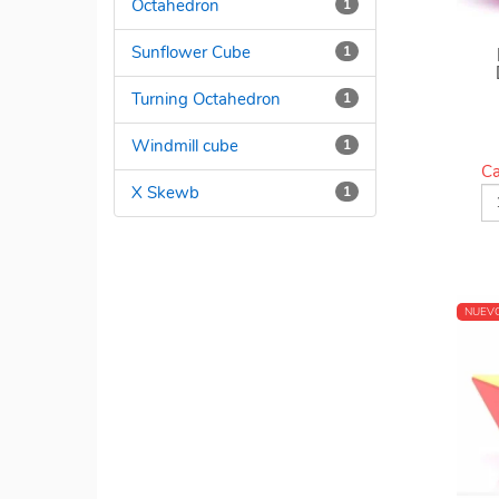
Octahedron
1
Sunflower Cube
1
Turning Octahedron
1
Windmill cube
1
Ca
X Skewb
1
NUEV