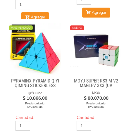
Agregar
Agregar
MÁS VENDIDO
NUEVO
PYRAMINX PYRAMID QIYI
MOYU SUPER RS3 M V2
QIMING STICKERLESS
MAGLEV 3X3 (UV
COATED)
QiYi Cube
MoYu
$
10.866,00
$
80.070,00
Precio unitario.
Precio unitario.
IVA incluido.
IVA incluido.
Cantidad:
Cantidad: