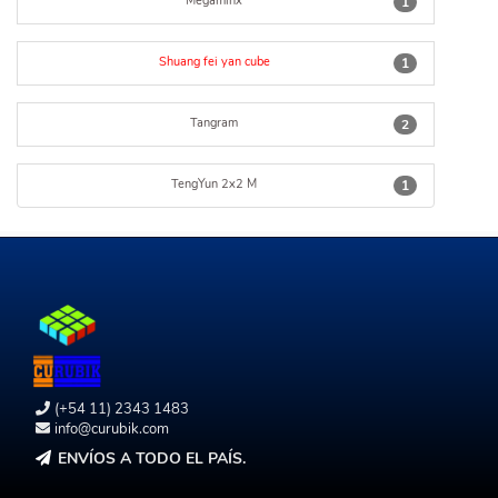
Megaminx
1
Shuang fei yan cube
1
Tangram
2
TengYun 2x2 M
1
(+54 11) 2343 1483
info@curubik.com
ENVÍOS A TODO EL PAÍS.