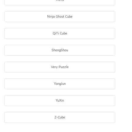
Ninja Ghost Cube
QiYi Cube
ShengShou
Very Puzzle
YongJun
YuXin
Z-Cube