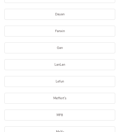
Dayan
Fanxin
Gan
LanLan
Lefun
Meffert's
MF8
MoYu