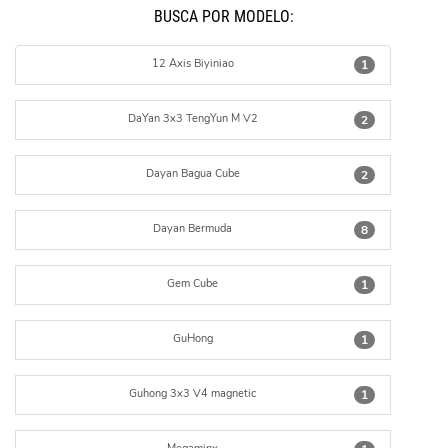
BUSCÁ POR MODELO:
12 Axis Biyiniao
1
DaYan 3x3 TengYun M V2
2
Dayan Bagua Cube
2
Dayan Bermuda
8
Gem Cube
1
GuHong
1
Guhong 3x3 V4 magnetic
1