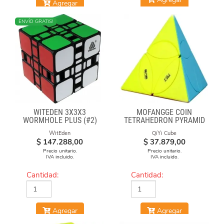
Agregar
ENVÍO GRATIS!
WITEDEN 3X3X3
MOFANGGE COIN
WORMHOLE PLUS (#2)
TETRAHEDRON PYRAMID
STICKERLESS
WitEden
QiYi Cube
$
147.288,00
$
37.879,00
Precio unitario.
Precio unitario.
IVA incluido.
IVA incluido.
Cantidad:
Cantidad:
Agregar
Agregar