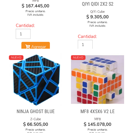
MF8
QIYI QIDI 2X2 S2
$
167.445,00
Precio unitario.
QiYi Cube
IVA incluido.
$
9.305,00
Precio unitario.
Cantidad:
IVA incluido.
Cantidad:
Agregar
Agregar
NUEVO
NUEVO
NINJA GHOST BLUE
MF8 4X5X6 V2 LE
Z-Cube
MF8
$
66.505,00
$
145.078,00
Precio unitario.
Precio unitario.