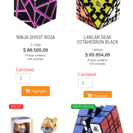
NINJA GHOST ROSA
LANLAN GEAR
OCTAHEDRON BLACK
Z-Cube
$
66.505,00
LanLan
$
65.954,00
Precio unitario.
IVA incluido.
Precio unitario.
IVA incluido.
Cantidad:
Cantidad:
Agregar
Agregar
NUEVO
NUEVO
ENVÍO GRATIS!