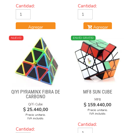
Cantidad:
Cantidad:
Agregar
Agregar
NUEVO
NUEVO
ENVÍO GRATIS!
QIYI PYRAMINX FIBRA DE
MF8 SUN CUBE
CARBONO
MF8
$
159.440,00
QiYi Cube
$
25.440,00
Precio unitario.
IVA incluido.
Precio unitario.
IVA incluido.
Cantidad:
Cantidad: