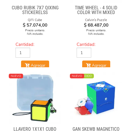
CUBO RUBIK 7X7 QIXING
TIME WHEEL - 4 SOLID
STICKERELSS
COLOR WITH MIXED
NUMBERS STICKERS
QiYi Cube
Calvin's Puzzle
(MOD)
$
57.074,00
$
68.487,00
Precio unitario.
Precio unitario.
IVA incluido.
IVA incluido.
Cantidad:
Cantidad:
Agregar
Agregar
NUEVO
MÁS VENDIDO
NUEVO
LLAVERO 1X1X1 CUBO
GAN SKEWB MAGNETICO