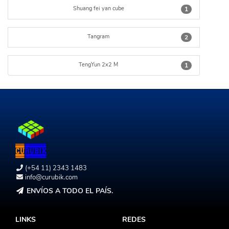
Shuang fei yan cube
1
Tangram
2
TengYun 2x2 M
1
(+54 11) 2343 1483
info@curubik.com
ENVÍOS A TODO EL PAÍS.
LINKS
REDES