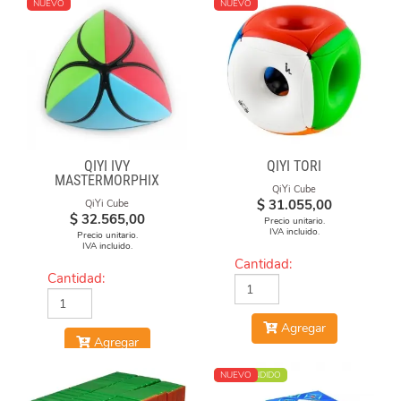
NUEVO
NUEVO
QIYI IVY
QIYI TORI
MASTERMORPHIX
QiYi Cube
$
31.055,00
QiYi Cube
$
32.565,00
Precio unitario.
IVA incluido.
Precio unitario.
IVA incluido.
Cantidad:
Cantidad:
Agregar
Agregar
MÁS VENDIDO
NUEVO