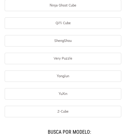
Ninja Ghost Cube
QiYi Cube
ShengShou
Very Puzzle
YongJun
YuXin
Z-Cube
BUSCÁ POR MODELO: