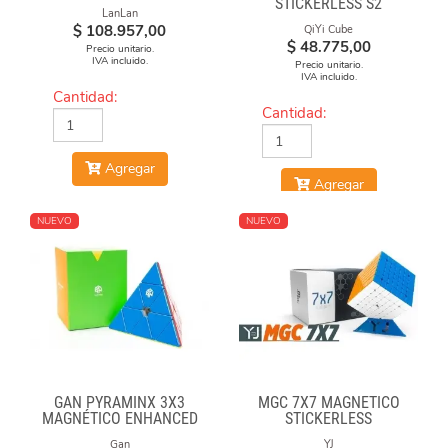
STICKERLESS S2
LanLan
$
108.957,00
QiYi Cube
$
48.775,00
Precio unitario.
IVA incluido.
Precio unitario.
IVA incluido.
Cantidad:
Cantidad:
Agregar
Agregar
NUEVO
NUEVO
GAN PYRAMINX 3X3
MGC 7X7 MAGNÉTICO
MAGNÉTICO ENHANCED
STICKERLESS
Gan
YJ