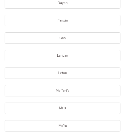
Dayan
Fanxin
Gan
LanLan
Lefun
Meffert's
MF8
MoYu