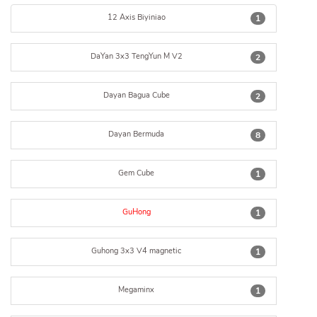
12 Axis Biyiniao
1
DaYan 3x3 TengYun M V2
2
Dayan Bagua Cube
2
Dayan Bermuda
8
Gem Cube
1
GuHong
1
Guhong 3x3 V4 magnetic
1
Megaminx
1