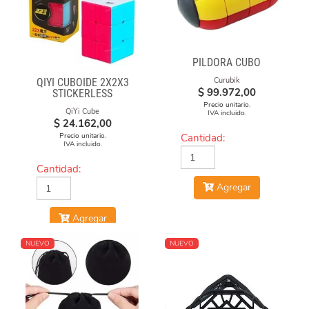
PILDORA CUBO
Curubik
QIYI CUBOIDE 2X2X3
$
99.972,00
STICKERLESS
Precio unitario.
QiYi Cube
IVA incluido.
$
24.162,00
Precio unitario.
Cantidad:
IVA incluido.
Cantidad:
Agregar
Agregar
NUEVO
NUEVO