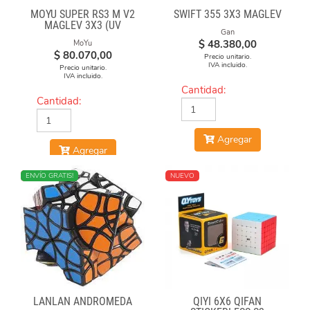
MOYU SUPER RS3 M V2
SWIFT 355 3X3 MAGLEV
MAGLEV 3X3 (UV
Gan
COATED)
$
48.380,00
MoYu
$
80.070,00
Precio unitario.
IVA incluido.
Precio unitario.
IVA incluido.
Cantidad:
Cantidad:
Agregar
Agregar
NUEVO
ENVÍO GRATIS!
NUEVO
LANLAN ANDROMEDA
QIYI 6X6 QIFAN