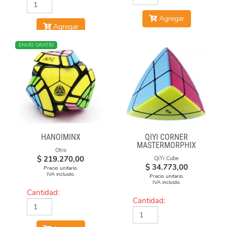
Agregar
Agregar
NUEVO
ENVÍO GRATIS!
HANOIMINX
QIYI CORNER
MASTERMORPHIX
Otro
$
219.270,00
QiYi Cube
$
34.773,00
Precio unitario.
IVA incluido.
Precio unitario.
IVA incluido.
Cantidad:
Cantidad: