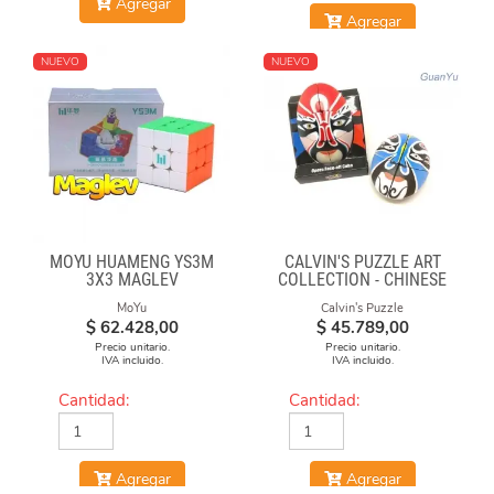
Agregar
Agregar
NUEVO
NUEVO
MOYU HUAMENG YS3M
CALVIN'S PUZZLE ART
3X3 MAGLEV
COLLECTION - CHINESE
OPERA FACE-OFF CUBE
MoYu
Calvin's Puzzle
(RED & BLUE MASKS)
$
62.428,00
$
45.789,00
Precio unitario.
Precio unitario.
IVA incluido.
IVA incluido.
Cantidad:
Cantidad:
Agregar
Agregar