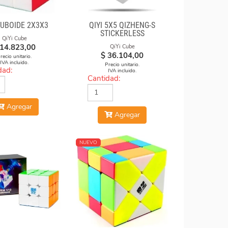
CUBOIDE 2X3X3
QIYI 5X5 QIZHENG-S
STICKERLESS
QiYi Cube
14.823,00
QiYi Cube
$
36.104,00
recio unitario.
IVA incluido.
Precio unitario.
dad:
IVA incluido.
Cantidad:
Agregar
Agregar
NUEVO