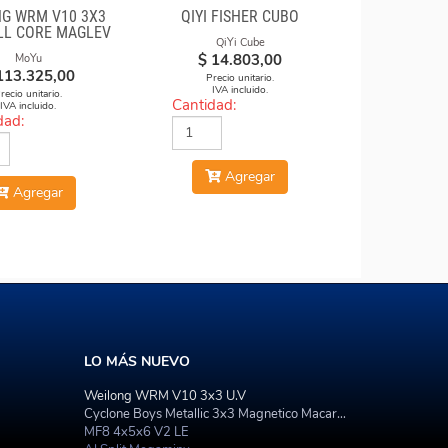
G WRM V10 3X3
QIYI FISHER CUBO
LL CORE MAGLEV
QiYi Cube
UV
$
14.803,00
MoYu
113.325,00
Precio unitario.
IVA incluido.
recio unitario.
Cantidad:
IVA incluido.
dad:
Agregar
Agregar
LO MÁS NUEVO
Weilong WRM V10 3x3 U.V
Cyclone Boys Metallic 3x3 Magnetico Macaron
MF8 4x5x6 V2 LE