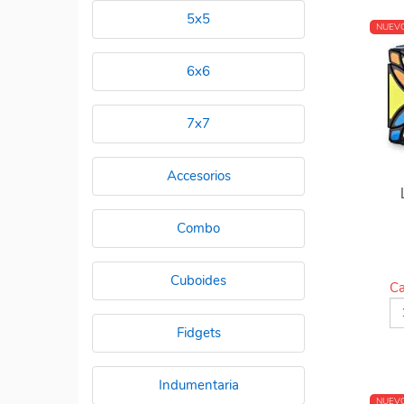
5x5
NUEV
6x6
7x7
Accesorios
Combo
Cuboides
Ca
Fidgets
Indumentaria
NUEV