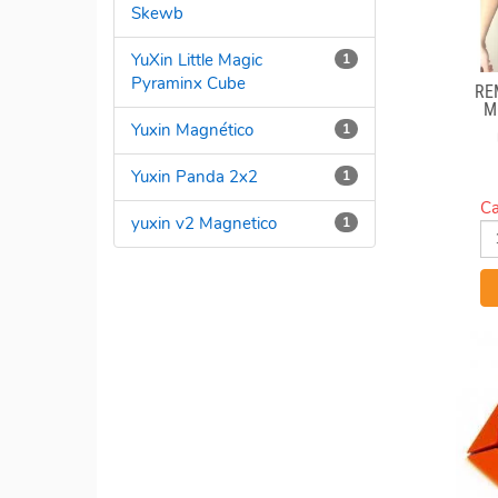
Skewb
YuXin Little Magic
1
Pyraminx Cube
RE
M
Yuxin Magnético
1
Yuxin Panda 2x2
1
Ca
yuxin v2 Magnetico
1