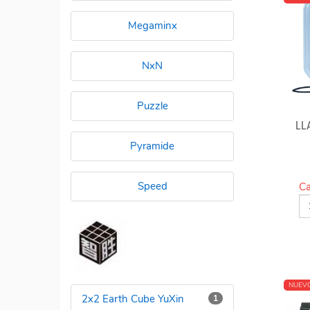
Megaminx
NxN
Puzzle
LL
Pyramide
Speed
Ca
NUEV
2x2 Earth Cube YuXin
1