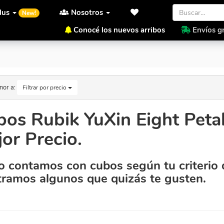
lus
Nosotros
New!
Conocé los nuevos arribos
Envíos gr
o Al Mejor Precio.
nor a:
Filtrar por precio
os Rubik YuXin Eight Peta
or Precio.
 contamos con cubos según tu criterio 
ramos algunos que quizás te gusten.