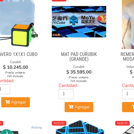
AVERO 1X1X1 CUBO
MAT PAD CURUBIK
REMER
(GRANDE)
MODA
Curubik
$
10.245,00
Curubik
Indu
$
35.595,00
$
Precio unitario.
IVA incluido.
Precio unitario.
P
ntidad:
IVA incluido.
Cantidad:
Canti
Agregar
Agregar
O
NUEVO
NUEVO