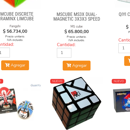
IMCUBE DISCRETE
MSCUBE MS3X DUAL-
QIYI 
IRAMINX LIMCUBE
MAGNETIC 3X3X3 SPEED
CUBE STICKERLESS
$
Fangshi
MS cube
$
56.734,00
$
65.800,00
P
Precio unitario.
Precio unitario.
Canti
IVA incluido.
IVA incluido.
ntidad:
Cantidad:
Agregar
Agregar
O
NUEVO
NUEVO