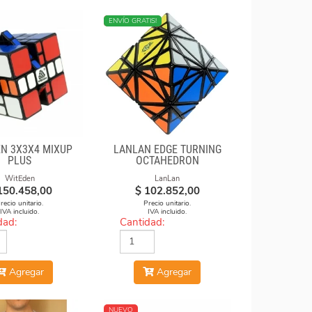
NUEVO
ENVÍO GRATIS!
EN 3X3X4 MIXUP
LANLAN EDGE TURNING
PLUS
OCTAHEDRON
WitEden
LanLan
150.458,00
$
102.852,00
recio unitario.
Precio unitario.
IVA incluido.
IVA incluido.
dad:
Cantidad:
Agregar
Agregar
NUEVO