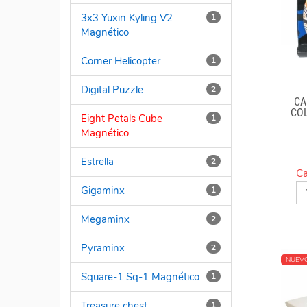
3x3 Yuxin Kyling V2
1
Magnético
Corner Helicopter
1
Digital Puzzle
2
CA
COL
Eight Petals Cube
1
OP
Magnético
Estrella
2
Ca
Gigaminx
1
Megaminx
2
Pyraminx
2
NUEV
Square-1 Sq-1 Magnético
1
Treasure chest
1