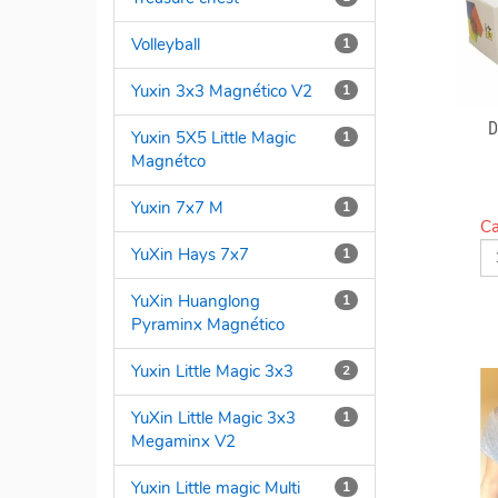
Volleyball
1
Yuxin 3x3 Magnético V2
1
D
Yuxin 5X5 Little Magic
1
Magnétco
Yuxin 7x7 M
1
Ca
YuXin Hays 7x7
1
YuXin Huanglong
1
Pyraminx Magnético
Yuxin Little Magic 3x3
2
YuXin Little Magic 3x3
1
Megaminx V2
Yuxin Little magic Multi
1