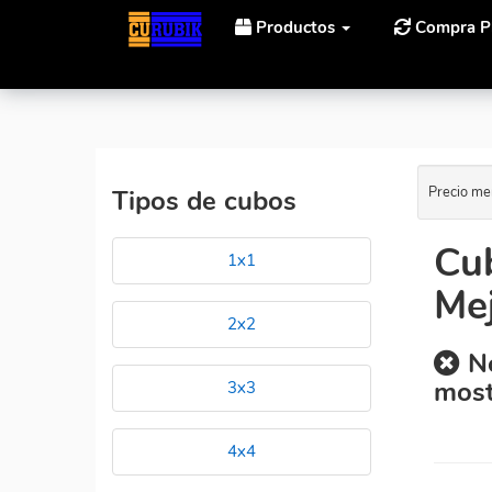
Productos
Compra P
Inicio
Cubos Rubik YuXin Eight Petals Cube Magnétic
Precio me
Tipos de cubos
Cub
1x1
Mej
2x2
No
most
3x3
4x4