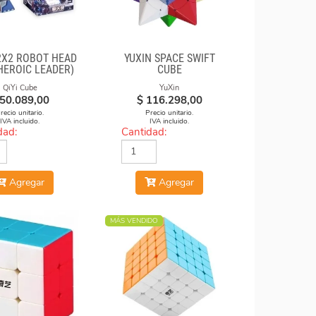
X2X2 ROBOT HEAD
YUXIN SPACE SWIFT
HEROIC LEADER)
CUBE
QiYi Cube
YuXin
50.089,00
$
116.298,00
recio unitario.
Precio unitario.
IVA incluido.
IVA incluido.
dad:
Cantidad:
Agregar
Agregar
MÁS VENDIDO