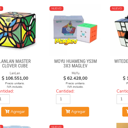
O
NUEVO
NUEVO
LANLAN MASTER
MOYU HUAMENG YS3M
WITED
CLOVER CUBE
3X3 MAGLEV
LanLan
MoYu
$
106.551,00
$
62.428,00
$
Precio unitario.
Precio unitario.
P
IVA incluido.
IVA incluido.
ntidad:
Cantidad:
Canti
Agregar
Agregar
O
NUEVO