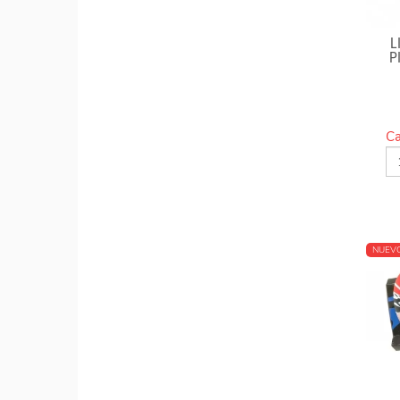
L
P
Ca
NUEV