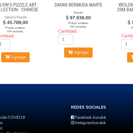
LVIN'S PUZZLE ART
DAYAN BERMUDA MARTE
WEILON
LECTION - CHINESE
20M BA
Dayan
ERA FACE-OFF CUBE
$
97.936,00
Calvin's Puzzle
ED & BLUE MASKS)
$
45.789,00
$
Precio unitario.
IVA incluido.
Precio unitario.
P
Cantidad:
IVA incluido.
ntidad:
Canti
Agregar
Agregar
REDES
SOCIALES
ación COVID19
Facebook
/curubik
os
Instagram
/curubik
to