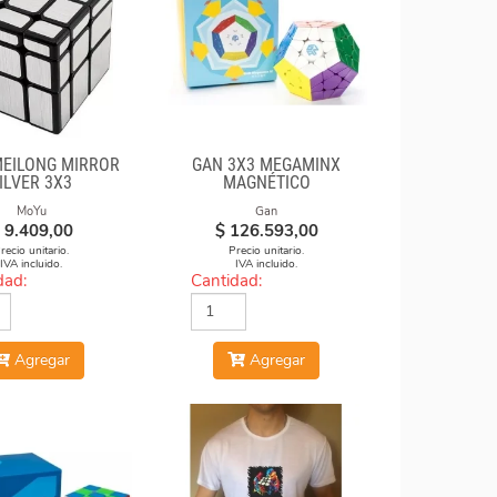
EILONG MIRROR
GAN 3X3 MEGAMINX
ILVER 3X3
MAGNÉTICO
MoYu
Gan
9.409,00
$
126.593,00
recio unitario.
Precio unitario.
IVA incluido.
IVA incluido.
dad:
Cantidad:
Agregar
Agregar