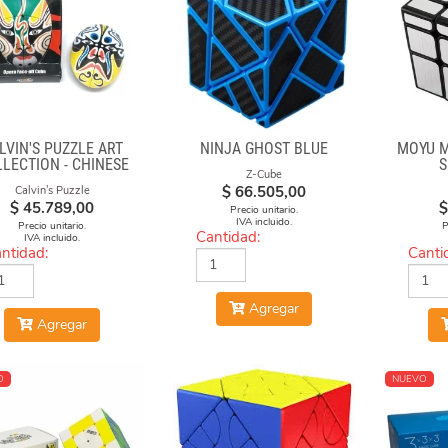
LVIN'S PUZZLE ART
NINJA GHOST BLUE
MOYU M
LECTION - CHINESE
S
Z-Cube
ERA FACE-OFF CUBE
$
66.505,00
Calvin's Puzzle
(GREEN & YELLOW
$
45.789,00
$
MASKS)
Precio unitario.
IVA incluido.
Precio unitario.
P
Cantidad:
IVA incluido.
ntidad:
Canti
Agregar
Agregar
O
NUEVO