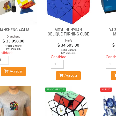
IANSHENG 4X4 M
MOYU HUNYUAN
YJ 
OBLIQUE TURNING CUBE
M
Diansheng
2 MIUP SKEWB
$
33.958,00
MoYu
$
34.593,00
$
Precio unitario.
IVA incluido.
Precio unitario.
P
ntidad:
IVA incluido.
Cantidad:
Canti
Agregar
Agregar
NUEVO
ENVÍO GRATIS!
NUEVO