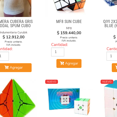
MERA CUBERA GRIS
MF8 SUN CUBE
QIYI 2
ODAL SPUM CUBO
BLUE (
MF8
FUEGO
$
159.440,00
Indumentaria Curubik
$
12.912,00
$
Precio unitario.
IVA incluido.
Precio unitario.
P
Cantidad:
IVA incluido.
ntidad:
Canti
Agregar
Agregar
NUEVO
NUEVO