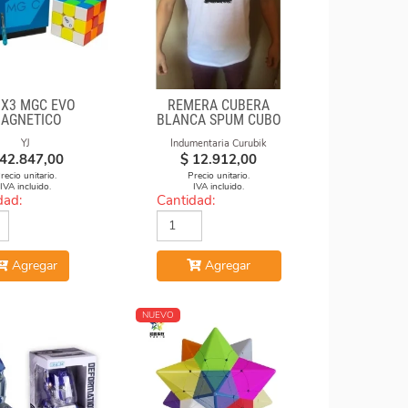
3X3 MGC EVO
REMERA CUBERA
AGNETICO
BLANCA SPUM CUBO
GAN
YJ
Indumentaria Curubik
42.847,00
$
12.912,00
recio unitario.
Precio unitario.
IVA incluido.
IVA incluido.
dad:
Cantidad:
Agregar
Agregar
NUEVO