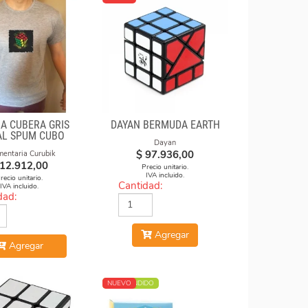
A CUBERA GRIS
DAYAN BERMUDA EARTH
L SPUM CUBO
Dayan
CICULO
$
97.936,00
mentaria Curubik
12.912,00
Precio unitario.
IVA incluido.
recio unitario.
Cantidad:
IVA incluido.
dad:
Agregar
Agregar
MÁS VENDIDO
NUEVO