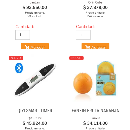
LanLan
QiYi Cube
$
93.556,00
$
37.879,00
Precio unitario.
Precio unitario.
IVA incluido.
IVA incluido.
Cantidad:
Cantidad:
Agregar
Agregar
NUEVO
NUEVO
QIYI SMART TIMER
FANXIN FRUTA NARANJA
QiYi Cube
Fanxin
$
45.924,00
$
34.114,00
Precio unitario.
Precio unitario.