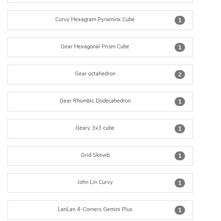
Curvy Hexagram Pyraminx Cube
1
Gear Hexagonal Prism Cube
1
Gear octahedron
2
Gear Rhombic Dodecahedron
1
Geary 3x3 cube
1
Grid Skewb
1
John Lin Curvy
1
LanLan 4-Corners Gemini Plus
1