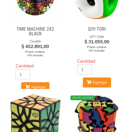
TIME MACHINE 2X2
QIYI TORI
BLACK
QiYi Cube
$
31.055,00
Curubik
$
452.891,00
Precio unitario.
IVA incluido.
Precio unitario.
IVA incluido.
Cantidad:
Cantidad:
Agregar
Agregar
MÁS VENDIDO
ENVÍO GRATIS!