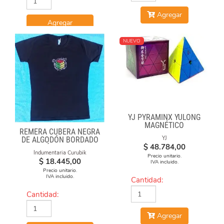
Agregar
Agregar
NUEVO
YJ PYRAMINX YULONG
MAGNÉTICO
REMERA CUBERA NEGRA
YJ
DE ALGODÓN BORDADO
$
48.784,00
"FÓRMULAS"
Indumentaria Curubik
Precio unitario.
$
18.445,00
IVA incluido.
Precio unitario.
IVA incluido.
Cantidad:
Cantidad:
Agregar