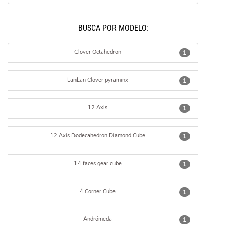
BUSCÁ POR MODELO:
Clover Octahedron
1
LanLan Clover pyraminx
1
12 Axis
1
12 Axis Dodecahedron Diamond Cube
1
14 faces gear cube
1
4 Corner Cube
1
Andrómeda
1