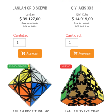
LANLAN GRID SKEWB
QIYI AXIS 3X3
LanLan
QiYi Cube
$
39.127,00
$
14.919,00
Precio unitario.
Precio unitario.
IVA incluido.
IVA incluido.
Cantidad:
Cantidad:
Agregar
Agregar
NUEVO
ENVÍO GRATIS!
NUEVO
LANLAN EDGE TURNING
LANLAN 3X3X3 GEAR