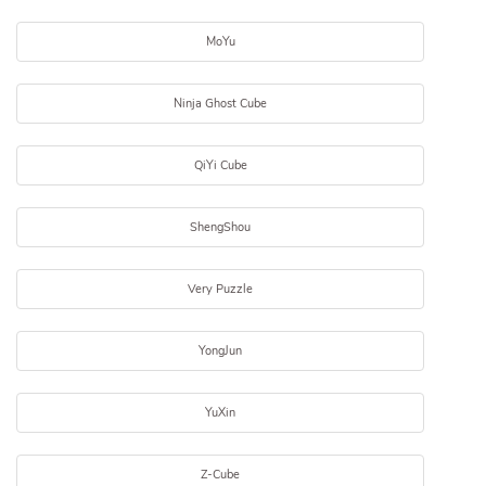
MoYu
Ninja Ghost Cube
QiYi Cube
ShengShou
Very Puzzle
YongJun
YuXin
Z-Cube