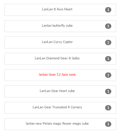
LanLan 8 Axis Heart
1
Lanlan butterfly cube
1
LanLan Curvy Copter
1
LanLan Diamond Gear-6 lados
1
lanlan Gear 12 face cone
1
LanLan Gear heart cube
1
LanLan Gear Truncated 4 Corners
1
lanlan new Petals magic flower magic cube
1