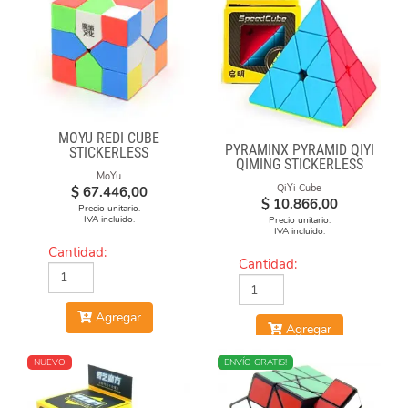
MOYU REDI CUBE
PYRAMINX PYRAMID QIYI
STICKERLESS
QIMING STICKERLESS
MoYu
QiYi Cube
$
67.446,00
$
10.866,00
Precio unitario.
IVA incluido.
Precio unitario.
IVA incluido.
Cantidad:
Cantidad:
Agregar
Agregar
NUEVO
NUEVO
ENVÍO GRATIS!