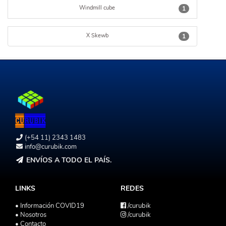
Windmill cube
1
X Skewb
1
(+54 11) 2343 1483
info@curubik.com
ENVÍOS A TODO EL PAÍS.
LINKS
REDES
• Información COVID19
/curubik
• Nosotros
/curubik
• Contacto