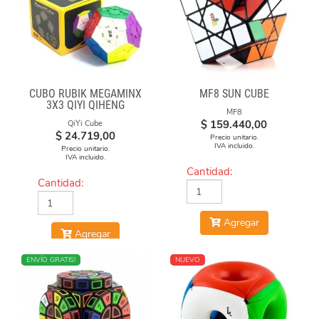
CUBO RUBIK MEGAMINX
MF8 SUN CUBE
3X3 QIYI QIHENG
MF8
$
159.440,00
QiYi Cube
$
24.719,00
Precio unitario.
IVA incluido.
Precio unitario.
IVA incluido.
Cantidad:
Cantidad:
Agregar
Agregar
NUEVO
ENVÍO GRATIS!
NUEVO