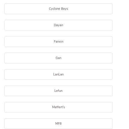
Cyclone Boys
Dayan
Fanxin
Gan
LanLan
Lefun
Meffert's
MF8