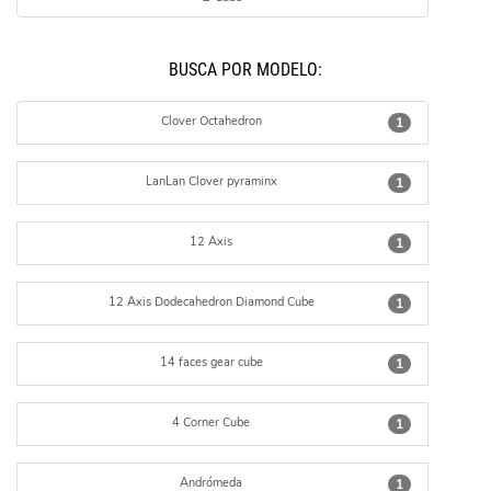
BUSCÁ POR MODELO:
Clover Octahedron
1
LanLan Clover pyraminx
1
12 Axis
1
12 Axis Dodecahedron Diamond Cube
1
14 faces gear cube
1
4 Corner Cube
1
Andrómeda
1