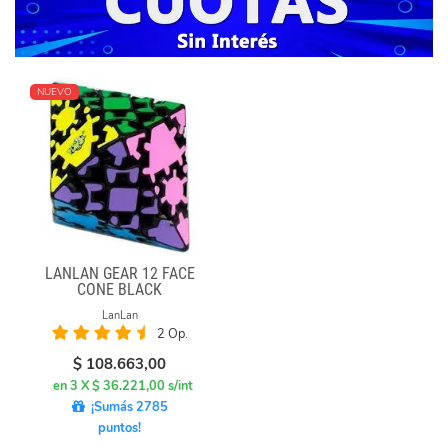
NUEVO
LANLAN GEAR 12 FACE
CONE BLACK
LanLan
2 Op.
$
108.663,00
en 3 X $ 36.221,00 s/int
¡Sumás 2785
puntos!