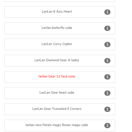
LanLan 8 Axis Heart
1
Lanlan butterfly cube
1
LanLan Curvy Copter
1
LanLan Diamond Gear-6 lados
1
lanlan Gear 12 face cone
1
LanLan Gear heart cube
1
LanLan Gear Truncated 4 Corners
1
lanlan new Petals magic flower magic cube
1