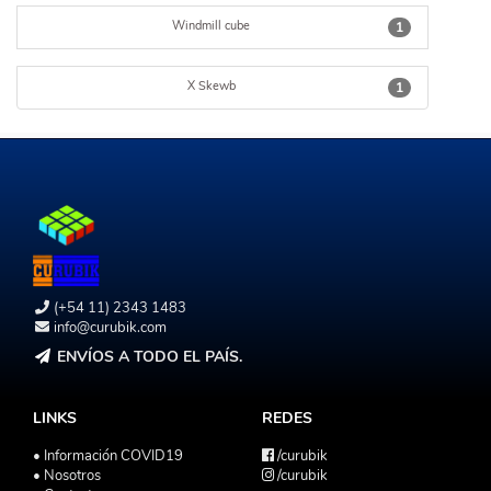
Windmill cube
1
X Skewb
1
(+54 11) 2343 1483
info@curubik.com
ENVÍOS A TODO EL PAÍS.
LINKS
REDES
• Información COVID19
/curubik
• Nosotros
/curubik