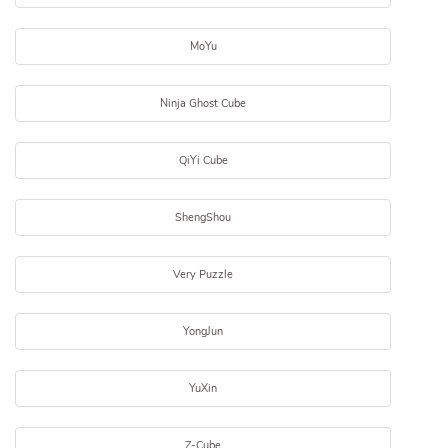
MoYu
Ninja Ghost Cube
QiYi Cube
ShengShou
Very Puzzle
YongJun
YuXin
Z-Cube