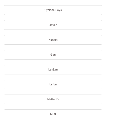
Cyclone Boys
Dayan
Fanxin
Gan
LanLan
Lefun
Meffert's
MF8