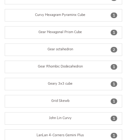
Curvy Hexagram Pyraminx Cube
1
Gear Hexagonal Prism Cube
1
Gear octahedron
2
Gear Rhombic Dodecahedron
1
Geary 3x3 cube
1
Grid Skewb
1
John Lin Curvy
1
LanLan 4-Corners Gemini Plus
1