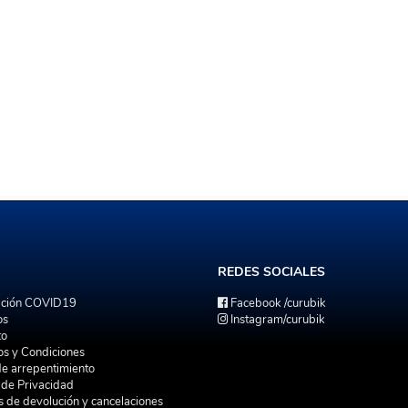
REDES
SOCIALES
ación COVID19
Facebook
/curubik
os
Instagram
/curubik
to
os y Condiciones
de arrepentimiento
a de Privacidad
as de devolución y cancelaciones