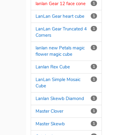
lanlan Gear 12 face cone
1
LanLan Gear heart cube
1
LanLan Gear Truncated 4
1
Corners
lanlan new Petals magic
1
flower magic cube
Lanlan Rex Cube
1
LanLan Simple Mosaic
1
Cube
Lanlan Skewb Diamond
1
Master Clover
1
Master Skewb
1