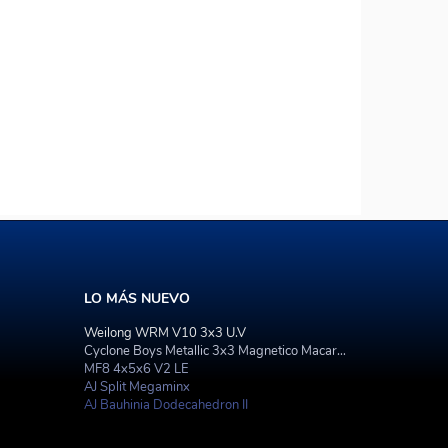
LO MÁS NUEVO
Weilong WRM V10 3x3 U.V
Cyclone Boys Metallic 3x3 Magnetico Macaron
MF8 4x5x6 V2 LE
AJ Split Megaminx
AJ Bauhinia Dodecahedron II