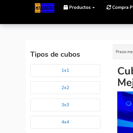
Productos
Compra P
Inicio
Cubos Rubik LanLan lanlan Gear 12 face cone 
Precio me
Tipos de cubos
Cub
1x1
Mej
2x2
3x3
4x4