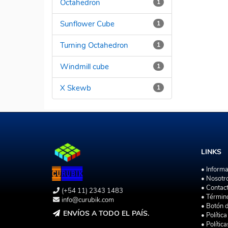
Octahedron
1
Sunflower Cube
1
Turning Octahedron
1
Windmill cube
1
X Skewb
1
LINKS
• Inform
• Nosotr
• Contac
(+54 11) 2343 1483
• Términ
info@curubik.com
• Botón 
ENVÍOS A TODO EL PAÍS.
• Polític
• Polític