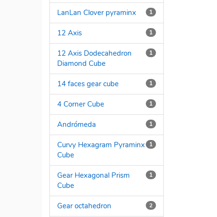
LanLan Clover pyraminx
1
12 Axis
1
12 Axis Dodecahedron
1
Diamond Cube
14 faces gear cube
1
4 Corner Cube
1
Andrómeda
1
Curvy Hexagram Pyraminx
1
Cube
Gear Hexagonal Prism
1
Cube
Gear octahedron
2