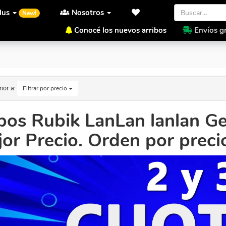
lus
Nosotros
New!
Conocé los nuevos arribos
Envíos gr
Al Mejor Precio. Orden por precio menor a mayor
nor a:
Filtrar por precio
os Rubik LanLan lanlan Ge
or Precio. Orden por prec