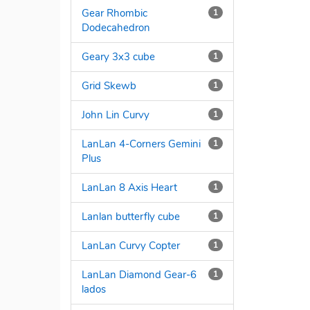
Gear Rhombic
1
Dodecahedron
Geary 3x3 cube
1
Grid Skewb
1
John Lin Curvy
1
LanLan 4-Corners Gemini
1
Plus
LanLan 8 Axis Heart
1
Lanlan butterfly cube
1
LanLan Curvy Copter
1
LanLan Diamond Gear-6
1
lados