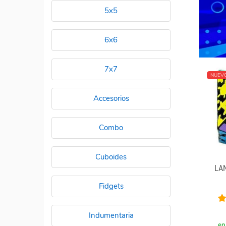
5x5
6x6
7x7
NUEV
Accesorios
Combo
Cuboides
LA
Fidgets
Indumentaria
en