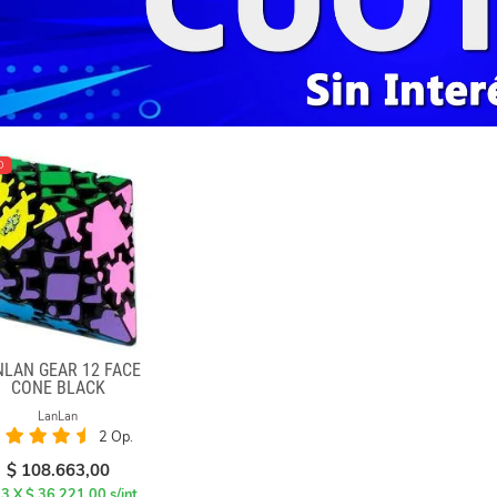
O
NLAN GEAR 12 FACE
CONE BLACK
LanLan
2 Op.
$
108.663,00
 3 X $ 36.221,00 s/int