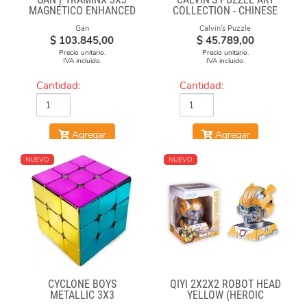
MAGNÉTICO ENHANCED
COLLECTION - CHINESE
OPERA FACE-OFF CUBE
Gan
Calvin's Puzzle
(BLACK & WHITE MASKS)
$
103.845,00
$
45.789,00
Precio unitario.
Precio unitario.
IVA incluido.
IVA incluido.
Cantidad:
Cantidad:
Agregar
Agregar
NUEVO
NUEVO
CYCLONE BOYS
QIYI 2X2X2 ROBOT HEAD
METALLIC 3X3
YELLOW (HEROIC
MAGNETICO MACARON
LEADER)