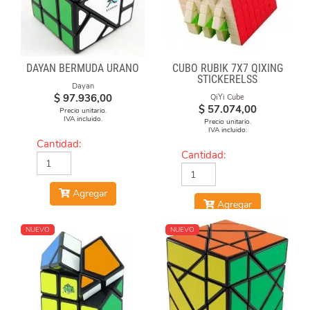
DAYAN BERMUDA URANO
CUBO RUBIK 7X7 QIXING
STICKERELSS
Dayan
$
97.936,00
QiYi Cube
$
57.074,00
Precio unitario.
IVA incluido.
Precio unitario.
IVA incluido.
Cantidad:
Cantidad:
Agregar
Agregar
NUEVO
NUEVO