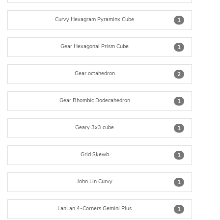
Curvy Hexagram Pyraminx Cube
1
Gear Hexagonal Prism Cube
1
Gear octahedron
2
Gear Rhombic Dodecahedron
1
Geary 3x3 cube
1
Grid Skewb
1
John Lin Curvy
1
LanLan 4-Corners Gemini Plus
1