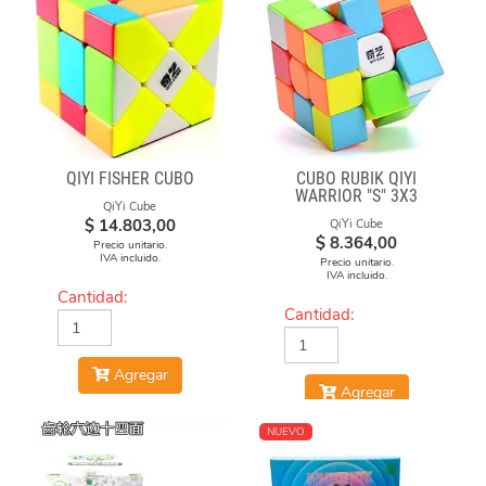
QIYI FISHER CUBO
CUBO RUBIK QIYI
WARRIOR "S" 3X3
QiYi Cube
STICKERLESS
$
14.803,00
QiYi Cube
$
8.364,00
Precio unitario.
IVA incluido.
Precio unitario.
IVA incluido.
Cantidad:
Cantidad:
Agregar
Agregar
NUEVO