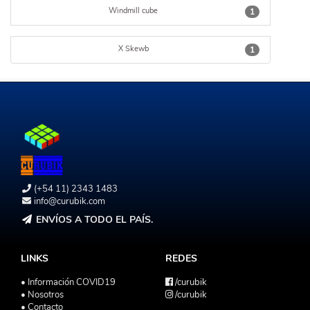
Windmill cube
1
X Skewb
1
(+54 11) 2343 1483
info@curubik.com
ENVÍOS A TODO EL PAÍS.
LINKS
REDES
• Información COVID19
/curubik
• Nosotros
/curubik
• Contacto