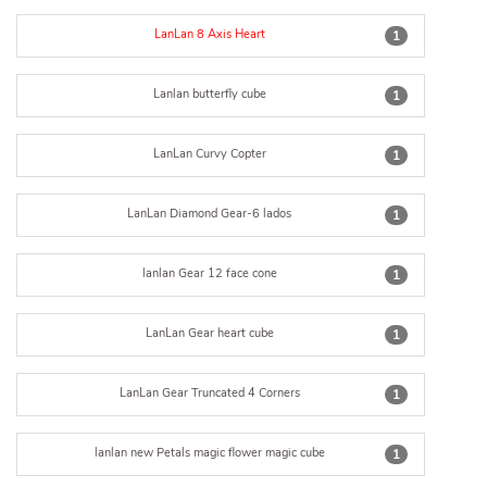
LanLan 8 Axis Heart
1
Lanlan butterfly cube
1
LanLan Curvy Copter
1
LanLan Diamond Gear-6 lados
1
lanlan Gear 12 face cone
1
LanLan Gear heart cube
1
LanLan Gear Truncated 4 Corners
1
lanlan new Petals magic flower magic cube
1