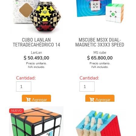
CUBO LANLAN
MSCUBE MS3X DUAL-
TETRADECAHÉDRICO 14
MAGNETIC 3X3X3 SPEED
FACES GEAR CUBE
CUBE STICKERLESS
LanLan
MS cube
BLACK
$
50.493,00
$
65.800,00
Precio unitario.
Precio unitario.
IVA incluido.
IVA incluido.
Cantidad:
Cantidad:
Agregar
Agregar
NUEVO