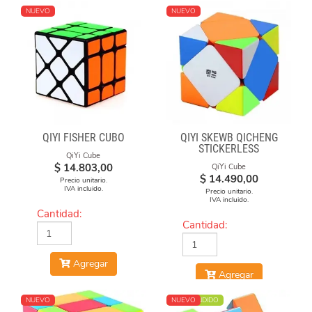
NUEVO
NUEVO
QIYI FISHER CUBO
QIYI SKEWB QICHENG
STICKERLESS
QiYi Cube
$
14.803,00
QiYi Cube
$
14.490,00
Precio unitario.
IVA incluido.
Precio unitario.
IVA incluido.
Cantidad:
Cantidad:
Agregar
Agregar
NUEVO
MÁS VENDIDO
NUEVO