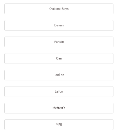
Cyclone Boys
Dayan
Fanxin
Gan
LanLan
Lefun
Meffert's
MF8