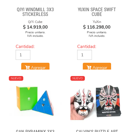
QIYI WINDMILL 3X3
YUXIN SPACE SWIFT
STICKERLESS
CUBE
QiYi Cube
YuXin
$
14.919,00
$
116.298,00
Precio unitario.
Precio unitario.
IVA incluido.
IVA incluido.
Cantidad:
Cantidad:
Agregar
Agregar
NUEVO
NUEVO
GAN PYRAMINX 3X3
CALVIN'S PUZZLE ART