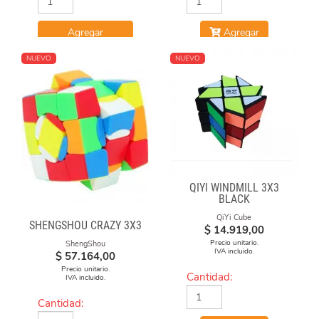
Agregar
Agregar
NUEVO
NUEVO
QIYI WINDMILL 3X3
BLACK
QiYi Cube
SHENGSHOU CRAZY 3X3
$
14.919,00
Precio unitario.
ShengShou
IVA incluido.
$
57.164,00
Precio unitario.
Cantidad:
IVA incluido.
Cantidad: