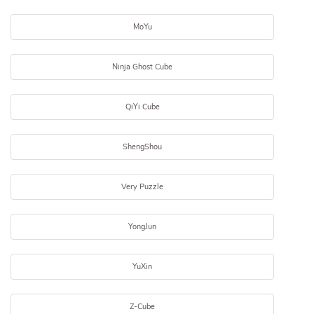
MoYu
Ninja Ghost Cube
QiYi Cube
ShengShou
Very Puzzle
YongJun
YuXin
Z-Cube