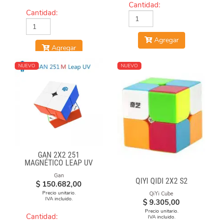
Cantidad:
Cantidad:
Agregar
Agregar
NUEVO
NUEVO
GAN 2X2 251
MAGNÉTICO LEAP UV
Gan
QIYI QIDI 2X2 S2
$
150.682,00
Precio unitario.
QiYi Cube
IVA incluido.
$
9.305,00
Precio unitario.
Cantidad:
IVA incluido.