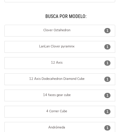
BUSCÁ POR MODELO:
Clover Octahedron
1
LanLan Clover pyraminx
1
12 Axis
1
12 Axis Dodecahedron Diamond Cube
1
14 faces gear cube
1
4 Corner Cube
1
Andrómeda
1