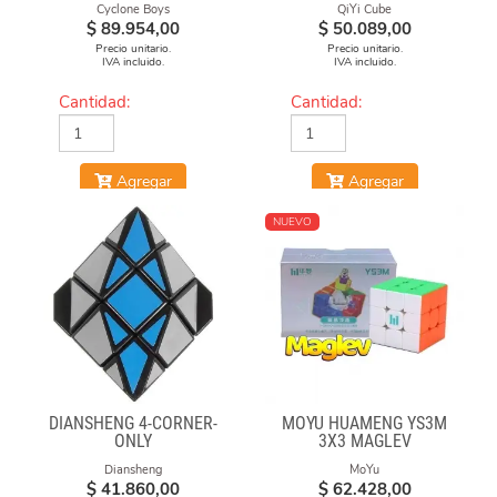
Cyclone Boys
QiYi Cube
$
89.954,00
$
50.089,00
Precio unitario.
Precio unitario.
IVA incluido.
IVA incluido.
Cantidad:
Cantidad:
Agregar
Agregar
NUEVO
DIANSHENG 4-CORNER-
MOYU HUAMENG YS3M
ONLY
3X3 MAGLEV
Diansheng
MoYu
$
41.860,00
$
62.428,00