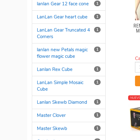
lanlan Gear 12 face cone
1
LanLan Gear heart cube
1
RE
LanLan Gear Truncated 4
1
M
Corners
lanlan new Petals magic
1
flower magic cube
Ca
Lanlan Rex Cube
1
LanLan Simple Mosaic
1
Cube
NUEV
Lanlan Skewb Diamond
1
Master Clover
1
Master Skewb
1