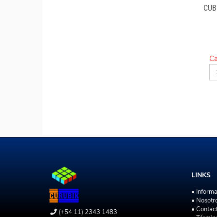
CUB
Ca
LINKS
• Inform
• Nosotr
• Contac
(+54 11) 2343 1483