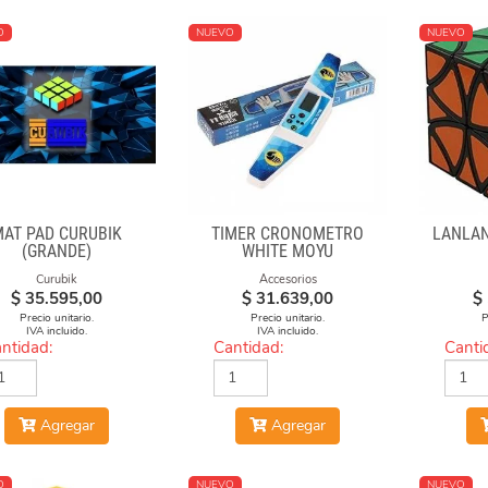
O
NUEVO
NUEVO
MAT PAD CURUBIK
TIMER CRONÓMETRO
LANLAN
(GRANDE)
WHITE MOYU
Curubik
Accesorios
$
35.595,00
$
31.639,00
$
Precio unitario.
Precio unitario.
P
IVA incluido.
IVA incluido.
ntidad:
Cantidad:
Canti
Agregar
Agregar
O
NUEVO
NUEVO