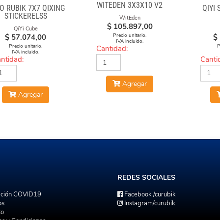
WITEDEN 3X3X10 V2
O RUBIK 7X7 QIXING
QIYI 
STICKERELSS
WitEden
$
105.897,00
QiYi Cube
Precio unitario.
$
57.074,00
$
IVA incluido.
Precio unitario.
P
Cantidad:
IVA incluido.
ntidad:
Canti
Agregar
Agregar
REDES
SOCIALES
ación COVID19
Facebook
/curubik
os
Instagram
/curubik
to