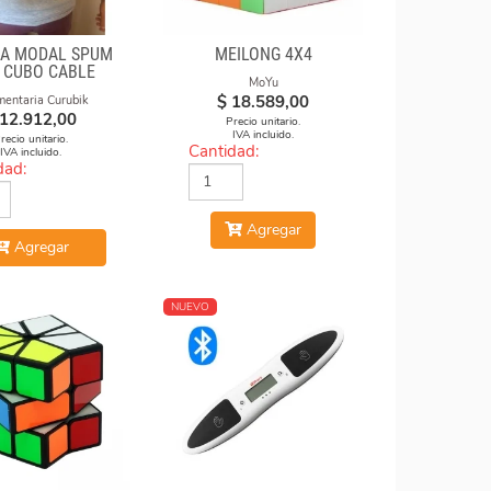
A MODAL SPUM
MEILONG 4X4
S CUBO CABLE
MoYu
$
18.589,00
mentaria Curubik
12.912,00
Precio unitario.
IVA incluido.
recio unitario.
Cantidad:
IVA incluido.
dad:
Agregar
Agregar
NUEVO