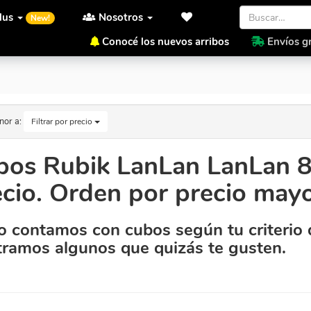
lus
Nosotros
New!
Conocé los nuevos arribos
Envíos gr
jor Precio. Orden por precio mayor a menor
nor a:
Filtrar por precio
os Rubik LanLan LanLan 8 
cio. Orden por precio may
 contamos con cubos según tu criterio 
ramos algunos que quizás te gusten.