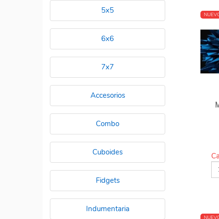
5x5
NUEV
6x6
7x7
Accesorios
Combo
Cuboides
Ca
Fidgets
Indumentaria
NUEV