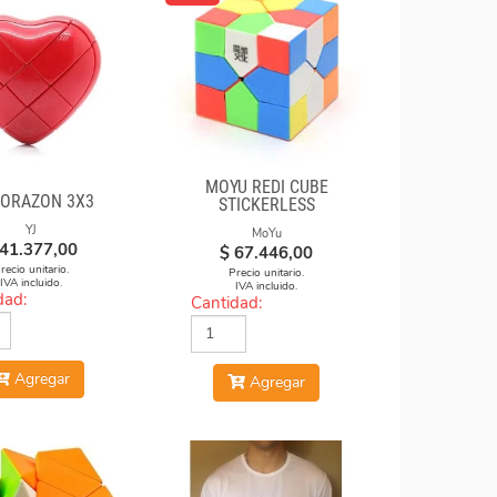
MOYU REDI CUBE
CORAZON 3X3
STICKERLESS
YJ
MoYu
41.377,00
$
67.446,00
recio unitario.
Precio unitario.
IVA incluido.
IVA incluido.
dad:
Cantidad:
Agregar
Agregar