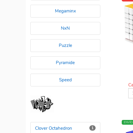
Megaminx
NxN
Puzzle
Pyramide
Speed
Ca
NUEV
ENVÍO
Clover Octahedron
1