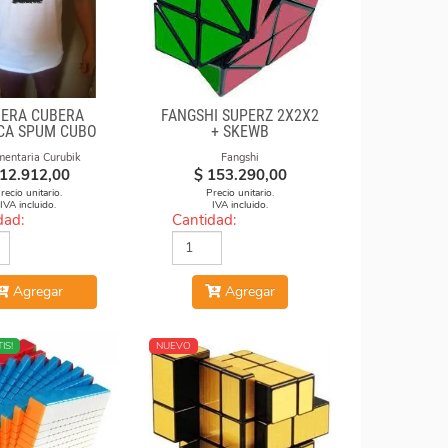
ERA CUBERA
FANGSHI SUPERZ 2X2X2
CA SPUM CUBO
+ SKEWB
GAN
mentaria Curubik
Fangshi
12.912,00
$
153.290,00
recio unitario.
Precio unitario.
IVA incluido.
IVA incluido.
dad:
Cantidad:
Agregar
Agregar
IS!
NUEVO