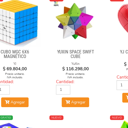
CUBO MGC 6X6
YUXIN SPACE SWIFT
YJ 
MAGNÉTICO
CUBE
STICKERLESS
$
YJ
YuXin
$
69.804,00
$
116.298,00
P
Precio unitario.
Precio unitario.
Canti
IVA incluido.
IVA incluido.
ntidad:
Cantidad:
Agregar
Agregar
O
 GRATIS!
NUEVO
NUEVO