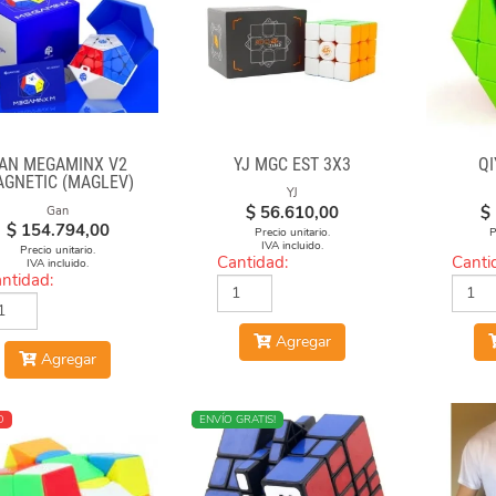
AN MEGAMINX V2
YJ MGC EST 3X3
QI
GNETIC (MAGLEV)
YJ
BLACK
$
56.610,00
$
Gan
$
154.794,00
Precio unitario.
P
IVA incluido.
Precio unitario.
Cantidad:
Canti
IVA incluido.
ntidad:
Agregar
Agregar
O
NUEVO
ENVÍO GRATIS!