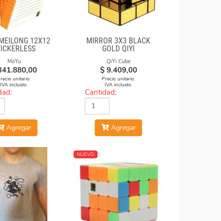
MEILONG 12X12
MIRROR 3X3 BLACK
TICKERLESS
GOLD QIYI
MoYu
QiYi Cube
341.880,00
$
9.409,00
recio unitario.
Precio unitario.
IVA incluido.
IVA incluido.
dad:
Cantidad:
Agregar
Agregar
NUEVO