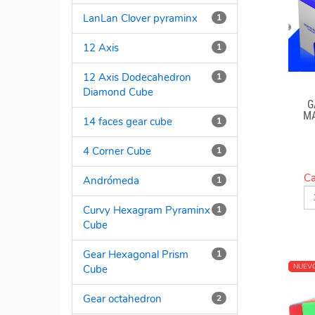
LanLan Clover pyraminx
1
12 Axis
1
12 Axis Dodecahedron
1
Diamond Cube
G
MA
14 faces gear cube
1
4 Corner Cube
1
Ca
Andrómeda
1
Curvy Hexagram Pyraminx
1
Cube
Gear Hexagonal Prism
1
NUEV
Cube
Gear octahedron
2