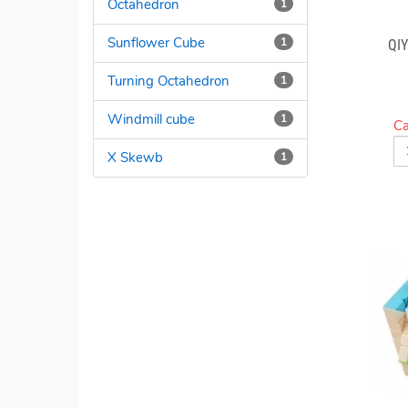
Octahedron
1
Sunflower Cube
1
QI
Turning Octahedron
1
Windmill cube
1
Ca
X Skewb
1