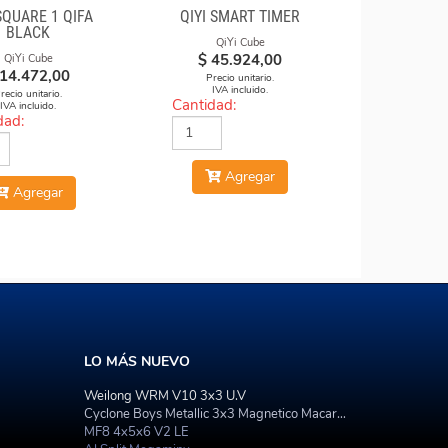
SQUARE 1 QIFA
QIYI SMART TIMER
BLACK
QiYi Cube
$
45.924,00
QiYi Cube
14.472,00
Precio unitario.
IVA incluido.
recio unitario.
Cantidad:
IVA incluido.
dad:
Agregar
Agregar
LO MÁS NUEVO
Weilong WRM V10 3x3 U.V
Cyclone Boys Metallic 3x3 Magnetico Macaron
MF8 4x5x6 V2 LE