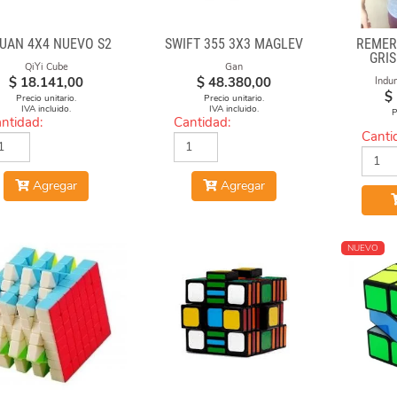
YUAN 4X4 NUEVO S2
SWIFT 355 3X3 MAGLEV
REMER
GRI
QiYi Cube
Gan
$
18.141,00
$
48.380,00
Indu
$
Precio unitario.
Precio unitario.
IVA incluido.
IVA incluido.
P
ntidad:
Cantidad:
Canti
Agregar
Agregar
NUEVO