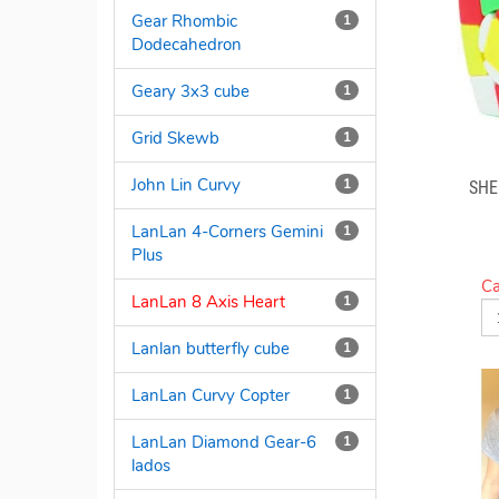
Gear Rhombic
1
Dodecahedron
Geary 3x3 cube
1
Grid Skewb
1
John Lin Curvy
1
SHE
LanLan 4-Corners Gemini
1
Plus
Ca
LanLan 8 Axis Heart
1
Lanlan butterfly cube
1
LanLan Curvy Copter
1
LanLan Diamond Gear-6
1
lados