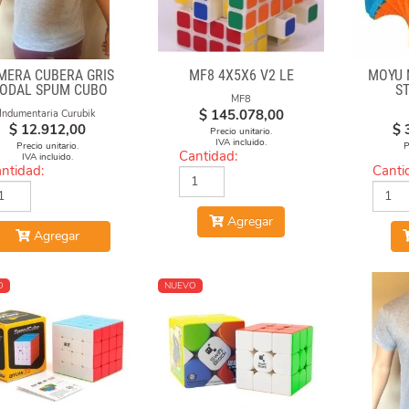
MERA CUBERA GRIS
MF8 4X5X6 V2 LE
MOYU 
ODAL SPUM CUBO
S
MF8
GIRADO
$
145.078,00
Indumentaria Curubik
$
12.912,00
$
Precio unitario.
IVA incluido.
Precio unitario.
P
Cantidad:
IVA incluido.
ntidad:
Canti
Agregar
Agregar
O
NUEVO