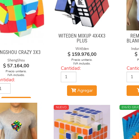
WITEDEN MIXUP 4X4X3
REM
PLUS
BLAN
WitEden
Indu
NGSHOU CRAZY 3X3
$
159.976,00
$
Precio unitario.
P
ShengShou
IVA incluido.
$
57.164,00
Cantidad:
Canti
Precio unitario.
IVA incluido.
ntidad:
Agregar
Agregar
NUEVO
NUEVO
ENVÍO GRAT