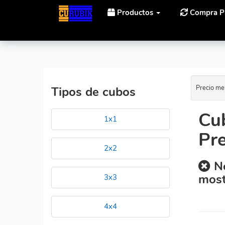
Productos
Compra P
Inicio
Cubos Rubik LanLan LanLan 8 Axis Heart Al Me
Precio me
Tipos de cubos
Cub
1x1
Pre
2x2
No
most
3x3
4x4