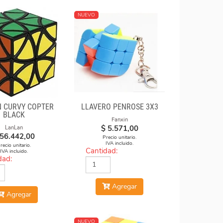
NUEVO
 CURVY COPTER
LLAVERO PENROSE 3X3
BLACK
Fanxin
$
5.571,00
LanLan
56.442,00
Precio unitario.
IVA incluido.
recio unitario.
Cantidad:
IVA incluido.
dad:
Agregar
Agregar
NUEVO