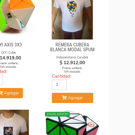
YI AXIS 3X3
REMERA CUBERA
BLANCA MODAL SPUM
QiYi Cube
CUBOS CAE
14.919,00
Indumentaria Curubik
$
12.912,00
recio unitario.
IVA incluido.
Precio unitario.
dad:
IVA incluido.
Cantidad:
Agregar
Agregar
NUEVO
ENVÍO GRATIS!