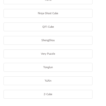
Ninja Ghost Cube
QiYi Cube
ShengShou
Very Puzzle
YongJun
YuXin
Z-Cube