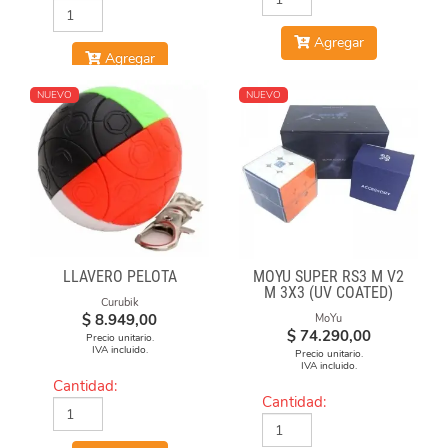
Agregar
Agregar
NUEVO
NUEVO
LLAVERO PELOTA
MOYU SUPER RS3 M V2
M 3X3 (UV COATED)
Curubik
$
8.949,00
MoYu
$
74.290,00
Precio unitario.
IVA incluido.
Precio unitario.
IVA incluido.
Cantidad:
Cantidad: