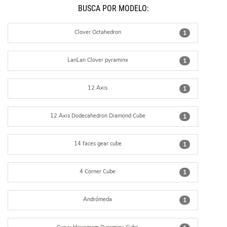
BUSCÁ POR MODELO:
Clover Octahedron
1
LanLan Clover pyraminx
1
12 Axis
1
12 Axis Dodecahedron Diamond Cube
1
14 faces gear cube
1
4 Corner Cube
1
Andrómeda
1