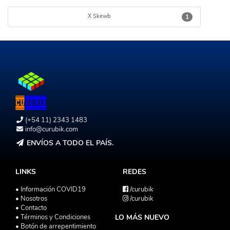
X Skewb
1
(+54 11) 2343 1483
info@curubik.com
ENVÍOS A TODO EL PAÍS.
LINKS
REDES
• Información COVID19
/curubik
• Nosotros
/curubik
• Contacto
• Términos y Condiciones
LO MÁS NUEVO
• Botón de arrepentimiento