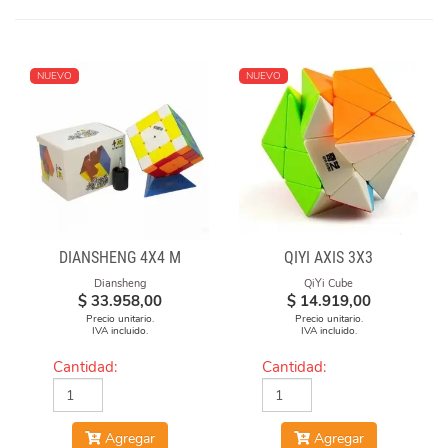
NUEVO
NUEVO
DIANSHENG 4X4 M
QIYI AXIS 3X3
Diansheng
QiYi Cube
$
33.958,00
$
14.919,00
Precio unitario.
Precio unitario.
IVA incluido.
IVA incluido.
Cantidad:
Cantidad:
Agregar
Agregar