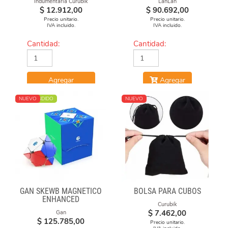
Indumentaria Curubik
LanLan
$
12.912,00
$
90.692,00
Precio unitario.
Precio unitario.
IVA incluido.
IVA incluido.
Cantidad:
Cantidad:
Agregar
Agregar
MÁS VENDIDO
NUEVO
NUEVO
GAN SKEWB MAGNETICO
BOLSA PARA CUBOS
ENHANCED
Curubik
$
7.462,00
Gan
$
125.785,00
Precio unitario.