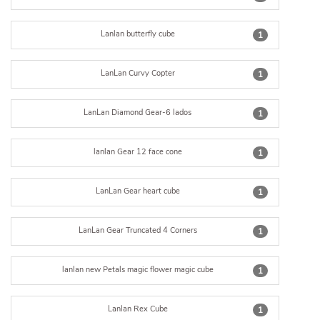
Lanlan butterfly cube
1
LanLan Curvy Copter
1
LanLan Diamond Gear-6 lados
1
lanlan Gear 12 face cone
1
LanLan Gear heart cube
1
LanLan Gear Truncated 4 Corners
1
lanlan new Petals magic flower magic cube
1
Lanlan Rex Cube
1