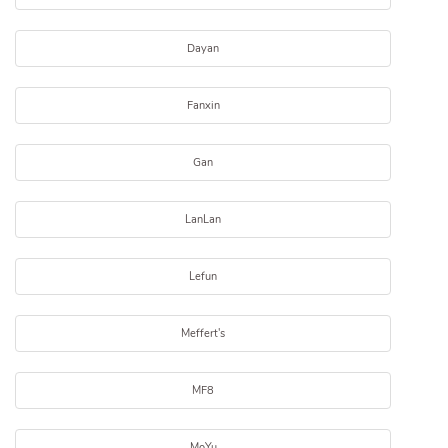
Dayan
Fanxin
Gan
LanLan
Lefun
Meffert's
MF8
MoYu