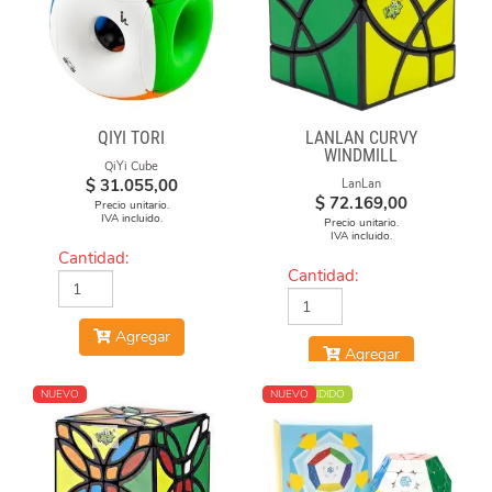
QIYI TORI
LANLAN CURVY
WINDMILL
QiYi Cube
$
31.055,00
LanLan
$
72.169,00
Precio unitario.
IVA incluido.
Precio unitario.
IVA incluido.
Cantidad:
Cantidad:
Agregar
Agregar
NUEVO
MÁS VENDIDO
NUEVO