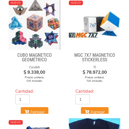
NUEVO
NUEVO
CUBO MAGNÉTICO
MGC 7X7 MAGNÉTICO
GEOMÉTRICO
STICKERLESS
Curubik
YJ
$
9.338,00
$
78.972,00
Precio unitario.
Precio unitario.
IVA incluido.
IVA incluido.
Cantidad:
Cantidad:
Agregar
Agregar
NUEVO