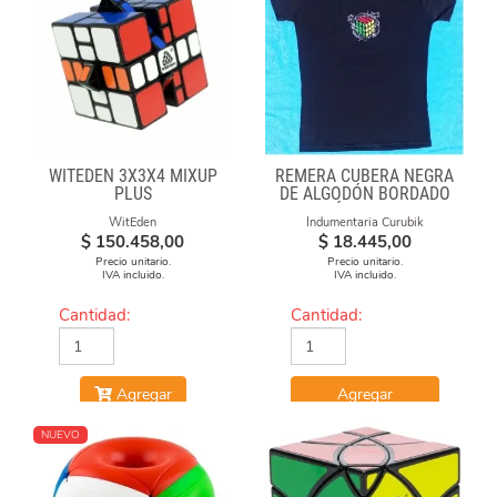
WITEDEN 3X3X4 MIXUP
REMERA CUBERA NEGRA
PLUS
DE ALGODÓN BORDADO
"FÓRMULAS"
WitEden
Indumentaria Curubik
$
150.458,00
$
18.445,00
Precio unitario.
Precio unitario.
IVA incluido.
IVA incluido.
Cantidad:
Cantidad:
Agregar
Agregar
NUEVO