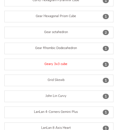
Curvy Hexagram Pyraminx Cube
1
Gear Hexagonal Prism Cube
1
Gear octahedron
2
Gear Rhombic Dodecahedron
1
Geary 3x3 cube
1
Grid Skewb
1
John Lin Curvy
1
LanLan 4-Corners Gemini Plus
1
LanLan 8 Axis Heart
1