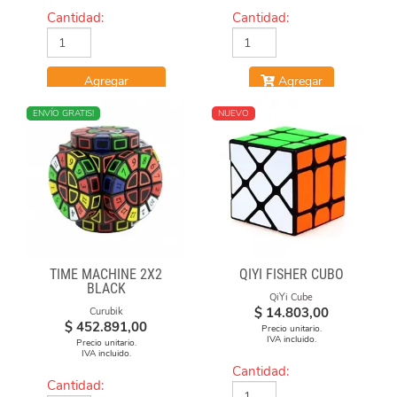
Cantidad:
Cantidad:
Agregar
Agregar
NUEVO
ENVÍO GRATIS!
NUEVO
TIME MACHINE 2X2
QIYI FISHER CUBO
BLACK
QiYi Cube
$
14.803,00
Curubik
$
452.891,00
Precio unitario.
IVA incluido.
Precio unitario.
IVA incluido.
Cantidad:
Cantidad: