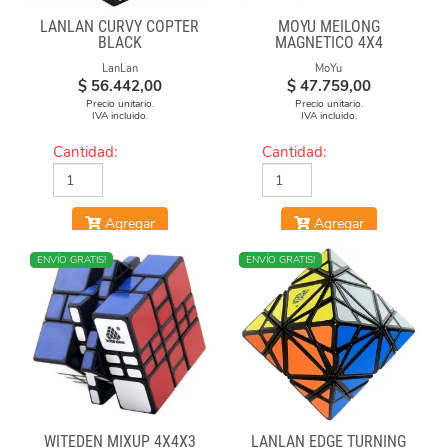
LANLAN CURVY COPTER
MOYU MEILONG
BLACK
MAGNETICO 4X4
LanLan
MoYu
$
56.442,00
$
47.759,00
Precio unitario.
Precio unitario.
IVA incluido.
IVA incluido.
Cantidad:
Cantidad:
Agregar
Agregar
NUEVO
ENVÍO GRATIS!
NUEVO
ENVÍO GRATIS!
WITEDEN MIXUP 4X4X3
LANLAN EDGE TURNING