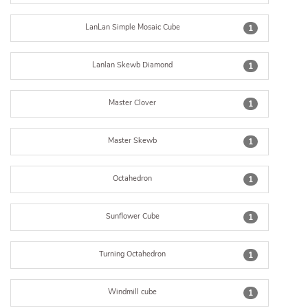
LanLan Simple Mosaic Cube
1
Lanlan Skewb Diamond
1
Master Clover
1
Master Skewb
1
Octahedron
1
Sunflower Cube
1
Turning Octahedron
1
Windmill cube
1