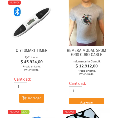
NUEVO
QIYI SMART TIMER
REMERA MODAL SPUM
GRIS CUBO CABLE
QiYi Cube
$
45.924,00
Indumentaria Curubik
$
12.912,00
Precio unitario.
IVA incluido.
Precio unitario.
IVA incluido.
Cantidad:
Cantidad:
Agregar
Agregar
MÁS VENDIDO
NUEVO
NUEVO