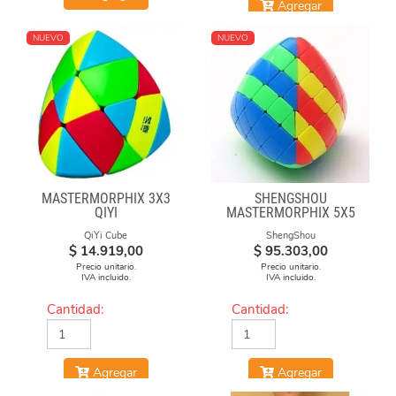
Agregar
NUEVO
NUEVO
MASTERMORPHIX 3X3
SHENGSHOU
QIYI
MASTERMORPHIX 5X5
STICKERLESS
QiYi Cube
ShengShou
$
14.919,00
$
95.303,00
Precio unitario.
Precio unitario.
IVA incluido.
IVA incluido.
Cantidad:
Cantidad:
Agregar
Agregar