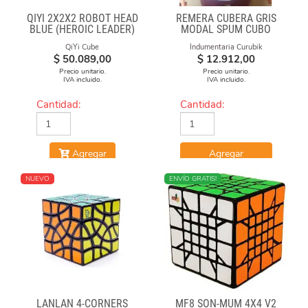
QIYI 2X2X2 ROBOT HEAD
REMERA CUBERA GRIS
BLUE (HEROIC LEADER)
MODAL SPUM CUBO
FUEGO
QiYi Cube
Indumentaria Curubik
$
50.089,00
$
12.912,00
Precio unitario.
Precio unitario.
IVA incluido.
IVA incluido.
Cantidad:
Cantidad:
Agregar
Agregar
NUEVO
ENVÍO GRATIS!
LANLAN 4-CORNERS
MF8 SON-MUM 4X4 V2