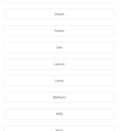
Dayan
Fanxin
Gan
LanLan
Lefun
Meffert's
MF8
MoYu