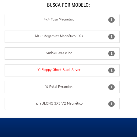
BUSCÁ POR MODELO:
4x4 Yusu Magnetico
1
MGC Megaminx Magnético 3X3
1
Sudoku 3x3 cube
1
YJ Floppy Ghost Black Silver
1
YJ Petal Pyraminx
1
YJ YULONG 3X3 V2 Magnético
1