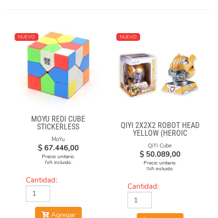
NUEVO
NUEVO
MOYU REDI CUBE
QIYI 2X2X2 ROBOT HEAD
STICKERLESS
YELLOW (HEROIC
MoYu
LEADER)
QiYi Cube
$
67.446,00
$
50.089,00
Precio unitario.
IVA incluido.
Precio unitario.
IVA incluido.
Cantidad:
Cantidad:
Agregar