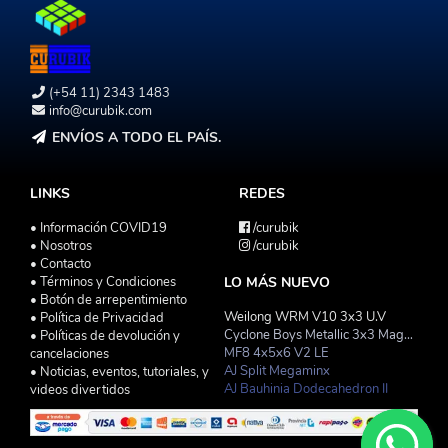
(+54 11) 2343 1483
info@curubik.com
ENVÍOS A TODO EL PAÍS.
LINKS
REDES
• Información COVID19
/curubik
• Nosotros
/curubik
• Contacto
• Términos y Condiciones
LO MÁS NUEVO
• Botón de arrepentimiento
Weilong WRM V10 3x3 U.V
• Política de Privacidad
Cyclone Boys Metallic 3x3 Magnetico Macaron
• Políticas de devolución y
MF8 4x5x6 V2 LE
cancelaciones
AJ Split Megaminx
• Noticias, eventos, tutoriales, y
AJ Bauhinia Dodecahedron II
videos divertidos