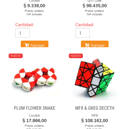
Curubik
QiYi Cube
$
9.338,00
$
98.435,00
Precio unitario.
Precio unitario.
IVA incluido.
IVA incluido.
Cantidad:
Cantidad:
Agregar
Agregar
NUEVO
NUEVO
PLUM FLOWER SNAKE
MF8 & GREG DECETH
Curubik
MF8
$
17.866,00
$
108.162,00
Precio unitario.
Precio unitario.