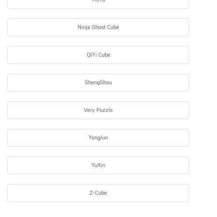
Ninja Ghost Cube
QiYi Cube
ShengShou
Very Puzzle
YongJun
YuXin
Z-Cube