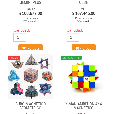
GEMINI PLUS
CUBE
LanLan
MF8
$
108.672,00
$
167.445,00
Precio unitario.
Precio unitario.
IVA incluido.
IVA incluido.
Cantidad:
Cantidad:
Agregar
Agregar
NUEVO
NUEVO
ENVÍO GRATIS!
CUBO MAGNÉTICO
X-MAN AMBITION 4X4
GEOMÉTRICO
MAGNETICO