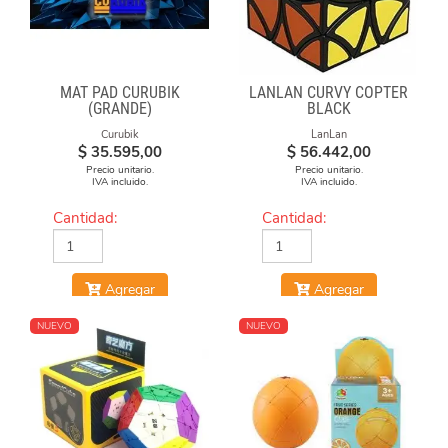
MAT PAD CURUBIK
LANLAN CURVY COPTER
(GRANDE)
BLACK
Curubik
LanLan
$
35.595,00
$
56.442,00
Precio unitario.
Precio unitario.
IVA incluido.
IVA incluido.
Cantidad:
Cantidad:
Agregar
Agregar
NUEVO
NUEVO