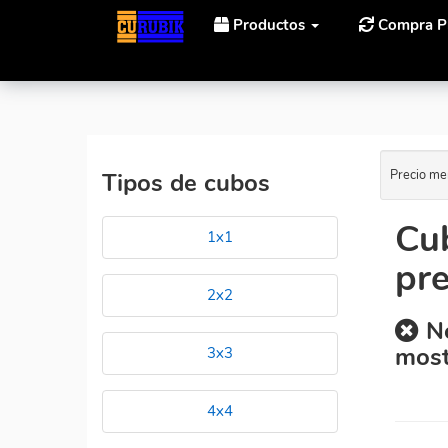
Productos
Compra P
Inicio
Cubos Rubik ShengShou Crazy Megaminx de p
Precio me
Tipos de cubos
Cu
1x1
pr
2x2
No
most
3x3
4x4