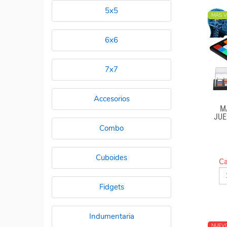
5x5
MÁS V
6x6
7x7
Accesorios
M
JUE
Combo
Cuboides
Ca
Fidgets
Indumentaria
NUEV