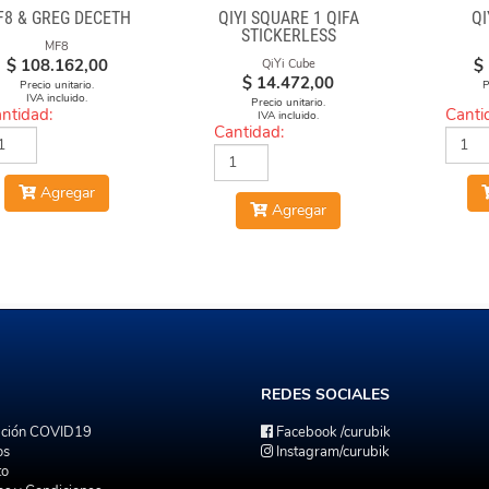
F8 & GREG DECETH
QIYI SQUARE 1 QIFA
QI
STICKERLESS
MF8
$
108.162,00
$
QiYi Cube
$
14.472,00
Precio unitario.
P
IVA incluido.
Precio unitario.
ntidad:
Canti
IVA incluido.
Cantidad:
Agregar
Agregar
REDES
SOCIALES
ación COVID19
Facebook
/curubik
os
Instagram
/curubik
to