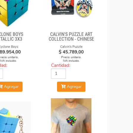
CLONE BOYS
CALVIN'S PUZZLE ART
TALLIC 3X3
COLLECTION - CHINESE
TICO MACARON
OPERA FACE-OFF CUBE
Cyclone Boys
Calvin's Puzzle
(GREEN & YELLOW
89.954,00
$
45.789,00
MASKS)
recio unitario.
Precio unitario.
IVA incluido.
IVA incluido.
dad:
Cantidad:
Agregar
Agregar