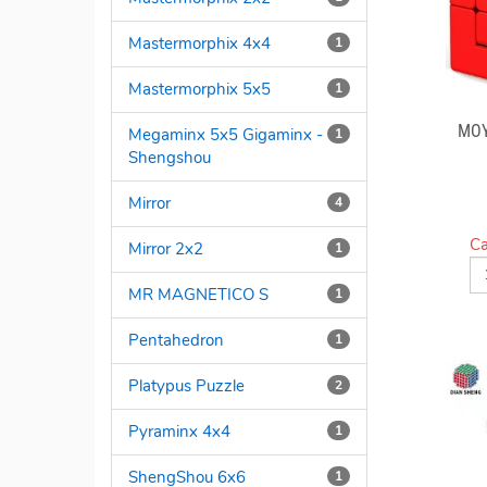
Mastermorphix 4x4
1
Mastermorphix 5x5
1
MOY
Megaminx 5x5 Gigaminx -
1
Shengshou
Mirror
4
Ca
Mirror 2x2
1
MR MAGNETICO S
1
Pentahedron
1
Platypus Puzzle
2
Pyraminx 4x4
1
ShengShou 6x6
1