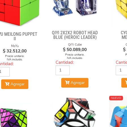
QIYI 2X2X2 ROBOT HEAD
CY
U MEILONG PUPPET
BLUE (HEROIC LEADER)
ME
II
MAGNE
QiYi Cube
MoYu
$
50.089,00
$
$
32.512,00
Precio unitario.
P
Precio unitario.
IVA incluido.
IVA incluido.
Cantidad:
Canti
ntidad:
Agregar
Agregar
NUEVO