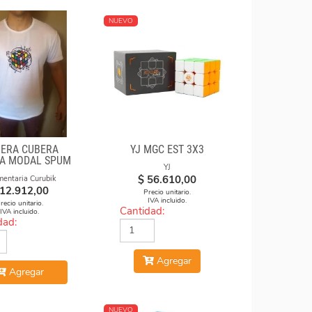
NUEVO
ERA CUBERA
YJ MGC EST 3X3
A MODAL SPUM
YJ
CON FORMULAS
$
56.610,00
mentaria Curubik
12.912,00
Precio unitario.
IVA incluido.
recio unitario.
Cantidad:
IVA incluido.
dad:
Agregar
Agregar
NUEVO