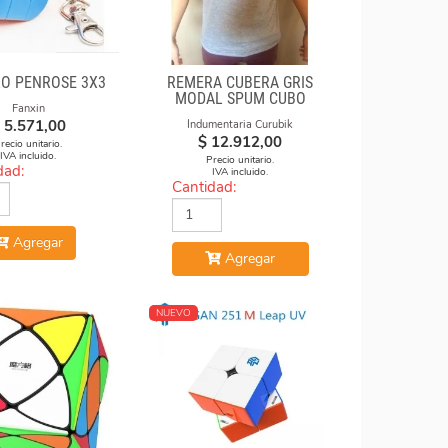
O PENROSE 3X3
REMERA CUBERA GRIS
MODAL SPUM CUBO
Fanxin
GIRADO
5.571,00
Indumentaria Curubik
$
12.912,00
recio unitario.
IVA incluido.
Precio unitario.
dad:
IVA incluido.
Cantidad:
Agregar
Agregar
NUEVO