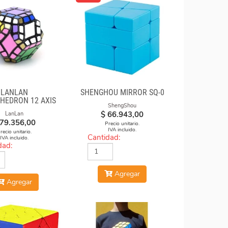
LANLAN
SHENGHOU MIRROR SQ-0
HEDRON 12 AXIS
ShengShou
$
66.943,00
LanLan
79.356,00
Precio unitario.
IVA incluido.
recio unitario.
Cantidad:
IVA incluido.
dad:
Agregar
Agregar