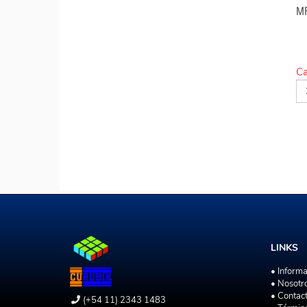
M
Ca
LINKS
• Inform
• Nosotr
• Contac
(+54 11) 2343 1483