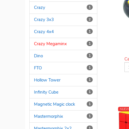
Crazy
1
Crazy 3x3
2
Crazy 4x4
1
Crazy Megaminx
1
Dino
1
Ca
FTO
1
Hollow Tower
1
Infinity Cube
1
Magnetic Magic clock
1
NUEV
Mastermorphix
1
Mastermorphix 2x2
1