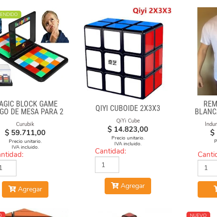
ENDIDO
AGIC BLOCK GAME
REM
QIYI CUBOIDE 2X3X3
GO DE MESA PARA 2
BLANC
CUBO 
QiYi Cube
Curubik
Indu
$
14.823,00
$
59.711,00
$
Precio unitario.
Precio unitario.
P
IVA incluido.
IVA incluido.
Cantidad:
ntidad:
Canti
Agregar
Agregar
O
NUEVO