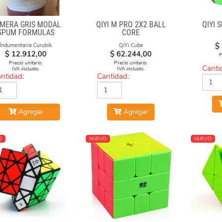
MERA GRIS MODAL
QIYI M PRO 2X2 BALL
QIYI 
SPUM FORMULAS
CORE
$
Indumentaria Curubik
QiYi Cube
$
12.912,00
$
62.244,00
P
Precio unitario.
Precio unitario.
Canti
IVA incluido.
IVA incluido.
ntidad:
Cantidad:
Agregar
Agregar
O
NUEVO
NUEVO