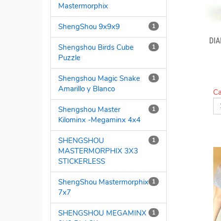
Mastermorphix
ShengShou 9x9x9
1
DI
Shengshou Birds Cube
1
Puzzle
Shengshou Magic Snake
1
Amarillo y Blanco
Ca
Shengshou Master
1
Kilominx -Megaminx 4x4
SHENGSHOU
1
MASTERMORPHIX 3X3
STICKERLESS
ShengShou Mastermorphix
1
7x7
SHENGSHOU MEGAMINX
1