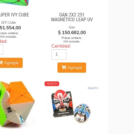
SUPER IVY CUBE
GAN 2X2 251
MAGNÉTICO LEAP UV
QiYi Cube
51.554,00
Gan
$
150.682,00
recio unitario.
IVA incluido.
Precio unitario.
dad:
IVA incluido.
Cantidad:
Agregar
Agregar
NUEVO