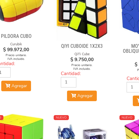
PILDORA CUBO
Curubik
QIYI CUBOIDE 1X2X3
MO
$
99.972,00
OBLIQU
QiYi Cube
2 
Precio unitario.
$
9.750,00
IVA incluido.
ntidad:
$
Precio unitario.
IVA incluido.
P
Cantidad:
Canti
Agregar
Agregar
O
NUEVO
NUEVO