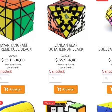
DAYAN TANGRAM
LANLAN GEAR
TREME CUBE BLACK
OCTAHEDRON BLACK
DODECA
BODY
Dayan
LanLan
$
111.506,00
$
65.954,00
$
Precio unitario.
Precio unitario.
P
IVA incluido.
IVA incluido.
ntidad:
Cantidad:
Canti
Agregar
Agregar
O
NUEVO