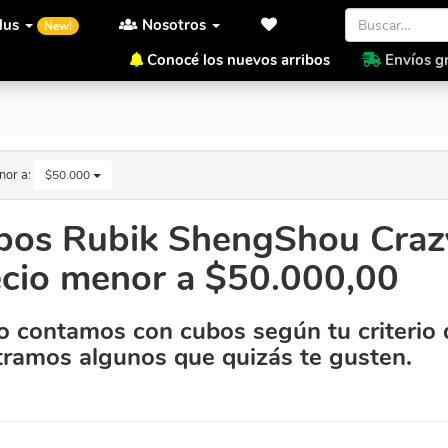
lus
Nosotros
New!
Conocé los nuevos arribos
Envíos gr
recio menor a $50.000,00
nor a:
$50.000
bos Rubik ShengShou Craz
ecio menor a $50.000,00
 contamos con cubos según tu criterio 
ramos algunos que quizás te gusten.