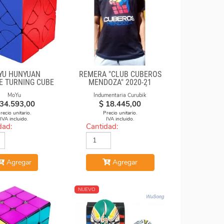
YU HUNYUAN
REMERA "CLUB CUBEROS
E TURNING CUBE
MENDOZA" 2020-21
MIUP SKEWB
NEGRA DE ALGODÓN
MoYu
Indumentaria Curubik
ESTAMPADA
34.593,00
$
18.445,00
recio unitario.
Precio unitario.
IVA incluido.
IVA incluido.
dad:
Cantidad:
Agregar
Agregar
NUEVO