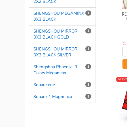
2X2 BLACK
SHENGSHOU MEGAMINX
1
RE
3X3 BLACK
SHENGSHOU MIRROR
1
3X3 BLACK GOLD
Ca
SHENGSHOU MIRROR
1
3X3 BLACK SILVER
Shengshou Phoenix- 3
1
Colors Megaminx
NUEV
Square one
1
Square-1 Magnetico
1