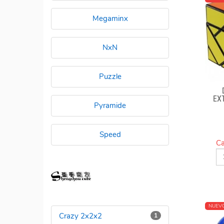
Megaminx
NxN
Puzzle
EX
Pyramide
Speed
Ca
NUEV
Crazy 2x2x2
1