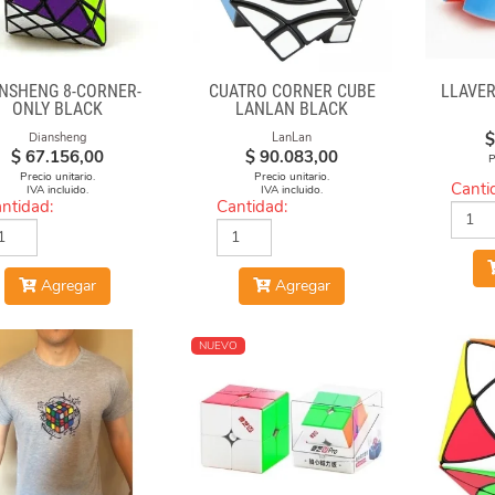
ANSHENG 8-CORNER-
CUATRO CORNER CUBE
LLAVER
ONLY BLACK
LANLAN BLACK
$
Diansheng
LanLan
$
67.156,00
$
90.083,00
P
Precio unitario.
Precio unitario.
Canti
IVA incluido.
IVA incluido.
ntidad:
Cantidad:
Agregar
Agregar
NUEVO