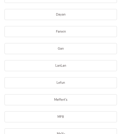
Dayan
Fanxin
Gan
LanLan
Lefun
Meffert's
MF8
MoYu