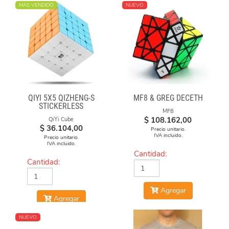
MÁS VENDIDO
NUEVO
QIYI 5X5 QIZHENG-S
MF8 & GREG DECETH
STICKERLESS
MF8
$
108.162,00
QiYi Cube
$
36.104,00
Precio unitario.
IVA incluido.
Precio unitario.
IVA incluido.
Cantidad:
Cantidad:
Agregar
Agregar
NUEVO