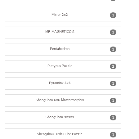
Mirror 2x2
1
MR MAGNETICO S
1
Pentahedron
1
Platypus Puzzle
2
Pyraminx 4x4
1
ShengShou 6x6 Mastermorphix
1
ShengShou 9x9x9
1
Shengshou Birds Cube Puzzle
1