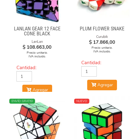
LANLAN GEAR 12 FACE
PLUM FLOWER SNAKE
CONE BLACK
Curubik
$
17.866,00
LanLan
$
108.663,00
Precio unitario.
IVA incluido.
Precio unitario.
IVA incluido.
Cantidad:
Cantidad:
Agregar
Agregar
NUEVO
ENVÍO GRATIS!
NUEVO