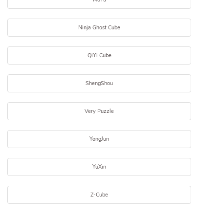
Ninja Ghost Cube
QiYi Cube
ShengShou
Very Puzzle
YongJun
YuXin
Z-Cube