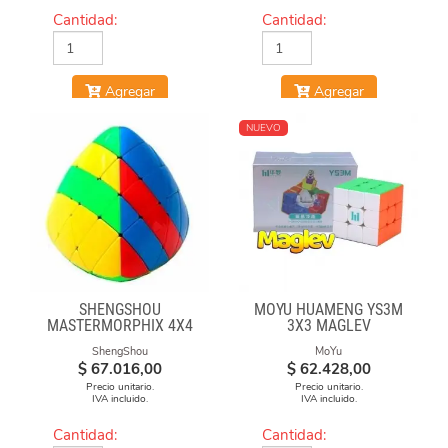
Cantidad:
Cantidad:
Agregar
Agregar
NUEVO
SHENGSHOU
MOYU HUAMENG YS3M
MASTERMORPHIX 4X4
3X3 MAGLEV
ShengShou
MoYu
$
67.016,00
$
62.428,00
Precio unitario.
Precio unitario.
IVA incluido.
IVA incluido.
Cantidad:
Cantidad: