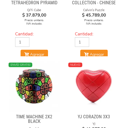
TETRAHEDRON PYRAMID
COLLECTION - CHINESE
STICKERLESS
OPERA FACE-OFF CUBE
QiYi Cube
Calvin's Puzzle
(RED & BLUE MASKS)
$
37.879,00
$
45.789,00
Precio unitario.
Precio unitario.
IVA incluido.
IVA incluido.
Cantidad:
Cantidad:
Agregar
Agregar
NUEVO
ENVÍO GRATIS!
NUEVO
TIME MACHINE 2X2
YJ CORAZON 3X3
BLACK
YJ