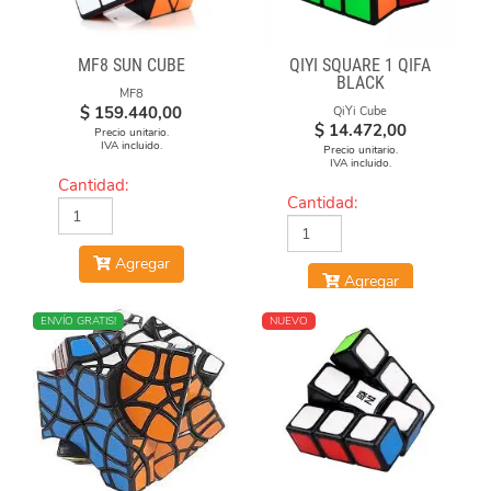
MF8 SUN CUBE
QIYI SQUARE 1 QIFA
BLACK
MF8
$
159.440,00
QiYi Cube
$
14.472,00
Precio unitario.
IVA incluido.
Precio unitario.
IVA incluido.
Cantidad:
Cantidad:
Agregar
Agregar
NUEVO
ENVÍO GRATIS!
NUEVO