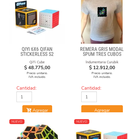
QIYI 6X6 QIFAN
REMERA GRIS MODAL
STICKERLESS S2
SPUM TRES CUBOS
QiYi Cube
Indumentaria Curubik
$
48.775,00
$
12.912,00
Precio unitario.
Precio unitario.
IVA incluido.
IVA incluido.
Cantidad:
Cantidad:
Agregar
Agregar
NUEVO
NUEVO