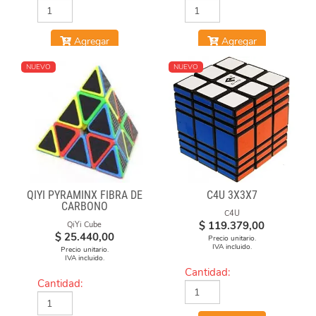
Agregar
Agregar
NUEVO
NUEVO
QIYI PYRAMINX FIBRA DE
C4U 3X3X7
CARBONO
C4U
$
119.379,00
QiYi Cube
$
25.440,00
Precio unitario.
IVA incluido.
Precio unitario.
IVA incluido.
Cantidad:
Cantidad: