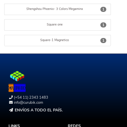
Shengshou Phoenix- 3 Colors Megaminx
1
Square one
1
Square-1 Magnetico
1
(+54 11) 2343 1483
info@curubik.com
ENVÍOS A TODO EL PAÍS.
LINKS
REDES