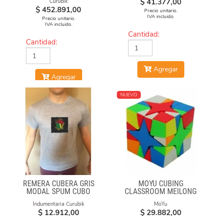
$
41.377,00
Curubik
$
452.891,00
Precio unitario.
IVA incluido.
Precio unitario.
IVA incluido.
Cantidad:
Cantidad:
Agregar
Agregar
NUEVO
REMERA CUBERA GRIS
MOYU CUBING
MODAL SPUM CUBO
CLASSROOM MEILONG
CICULO
POLARIS CUBE
Indumentaria Curubik
MoYu
STICKERLESS
$
12.912,00
$
29.882,00