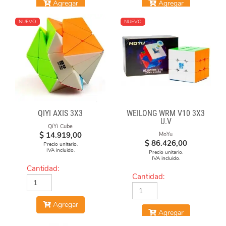
Agregar
Agregar
NUEVO
NUEVO
QIYI AXIS 3X3
WEILONG WRM V10 3X3
U.V
QiYi Cube
$
14.919,00
MoYu
$
86.426,00
Precio unitario.
IVA incluido.
Precio unitario.
IVA incluido.
Cantidad:
Cantidad:
Agregar
Agregar